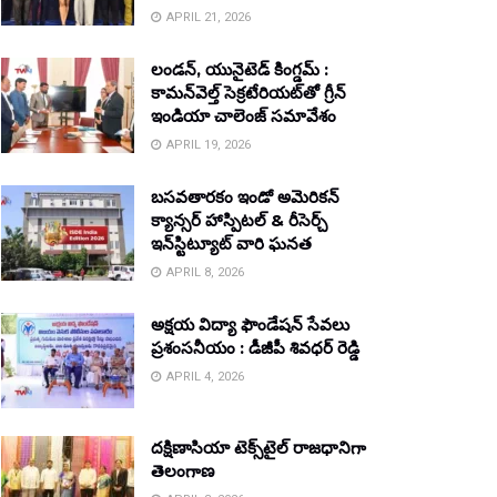
APRIL 21, 2026
లండన్, యునైటెడ్ కింగ్డమ్ :
కామన్‌వెల్త్ సెక్రటేరియట్‌తో గ్రీన్
ఇండియా చాలెంజ్ సమావేశం
APRIL 19, 2026
బసవతారకం ఇండో అమెరికన్
క్యాన్సర్ హాస్పిటల్ & రీసెర్చ్
ఇన్‌స్టిట్యూట్ వారి ఘనత
APRIL 8, 2026
అక్షయ విద్యా ఫౌండేషన్ సేవలు
ప్రశంసనీయం : డీజీపీ శివధర్ రెడ్డి
APRIL 4, 2026
దక్షిణాసియా టెక్స్‌టైల్ రాజధానిగా
తెలంగాణ