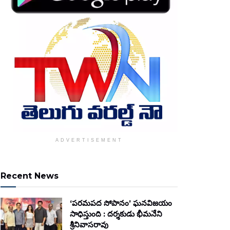
ADVERTISEMENT
Recent News
‘పరమపద సోపానం’ ఘనవిజయం
సాధిస్తుంది : దర్శకుడు భీమనేని
శ్రీనివాసరావు