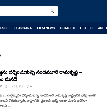
DESH
TELANGANA
FILM NEWS
BHAKTHI
HEALTH
ABOU
e
్మను దర్శించుకున్న నందమూరి రామకృష్ణ –
ం మనదే
YA
JUNE 4, 2024
0
cs : దుర్గమ్మను దర్శించుకున్న నందమూరి రామకృష్ణ రాష్ట్రానికి ఇకపై అంతా
లని కోరుకున్నారు. రాష్ట్రానికి, ప్రజలకు ఇకపై అంతా మంచి జరిగేలా
చాలని ...