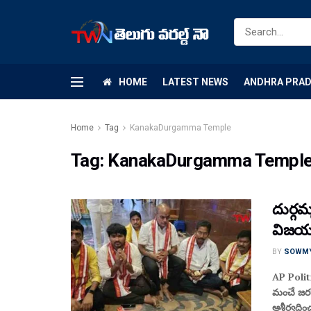
HOME
LATEST NEWS
ANDHRA PRA
Home
Tag
KanakaDurgamma Temple
Tag:
KanakaDurgamma Templ
దుర్గమ
విజయ
BY
SOWM
AP Politi
మంచే జరగా
ఆశీర్వదిం