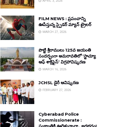
APRIL 3, 2026
FILM NEWS : ప్రపంచాన్ని
ఊపేస్తున్న స్పైడర్ మ్యాన్ ట్రైలర్
MARCH 27, 2026
పొట్టి శ్రీరాములు 125వ జయంతి
సందర్భంగా అమరావతిలో ‘స్టాచ్యూ
ఆఫ్ శాక్రిఫైస్’ విగ్రహావిష్కరణ
MARCH 16, 2026
JCHSL డైరీ ఆవిష్కరణ
FEBRUARY 27, 2026
Cyberabad Police
Commissionerate :
సంక్రాంతికి ఊరెళ్తున్నారా.. జరభద్రం!