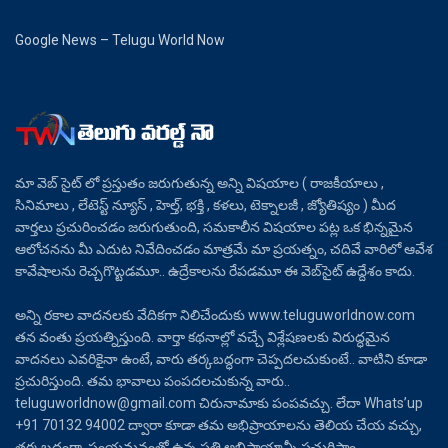
Google News – Telugu World Now
మా వెబ్ సైట్ లో ప్రస్తుతం జరుగుతున్న అన్ని విషయాల ( రాజకీయాలు ,
సినిమాలు , లేటెస్ట్ న్యూస్ , హెల్త్, భక్తి , కళలు, టెక్నాలజీ , జ్యోతిష్యం ) మీద
వార్తలు ప్రచురించడం జరుగుతుంది, సమకాలీన విషయాల పట్ల ఒక భిన్నమైన
ఆలోచనను మీ ఎదుట నివేదించడం మాత్రమే మా ప్రయత్నం, చదివే వారిలో ఆవేశ
కావేషాలను రెచ్చగొట్టడమూ.. ఉద్రేకాలను రేపడమూ ఈ వెబ్‌సైట్ ఉద్దేశం కాదు.
అన్ని రకాల వాదనలకు వేదికగా నిలిచేందుకు www.teluguworldnow.com
తన వంతు ప్రయత్నిస్తుంది. వార్తా కథనాల్లో వచ్చే విశ్లేషణలకు విరుద్ధమైన
వాదనలు ఎవరికైనా ఉంటే, వారు తర్కబద్ధంగా చెప్పదలచుకుంటే.. వాటిని కూడా
ప్రచురిస్తుంది. తమ భావాలు పంపదలచుకున్న వారు..
teluguworldnow@gmail.com చిరునామాకు పంపవచ్చు. లేదా Whats’up
+91 70132 94002 ద్వారా కూడా తమ అభిప్రాయాలను తెలియ చేయ వచ్చు,
తర్కబద్ధంగా, సంయమనంతో ఉన్న ప్రతి అభిప్రాయాన్నీ ప్రచురిస్తాం.