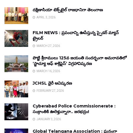
దక్షిణాసియా టెక్స్‌టైల్ రాజధానిగా తెలంగాణ
APRIL 3, 2026
FILM NEWS : ప్రపంచాన్ని ఊపేస్తున్న స్పైడర్ మ్యాన్
ట్రైలర్
MARCH 27, 2026
పొట్టి శ్రీరాములు 125వ జయంతి సందర్భంగా అమరావతిలో
‘స్టాచ్యూ ఆఫ్ శాక్రిఫైస్’ విగ్రహావిష్కరణ
MARCH 16, 2026
JCHSL డైరీ ఆవిష్కరణ
FEBRUARY 27, 2026
Cyberabad Police Commissionerate :
సంక్రాంతికి ఊరెళ్తున్నారా.. జరభద్రం!
JANUARY 3, 2026
Global Telangana Association : ఘనంగా