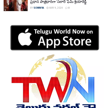
ప్రధాన పాత్రధారిగా ‘సలార్’ ఫేమ్ శ్రియారెడ్డి
BY
SOWMYA
MAY 4, 2024
0