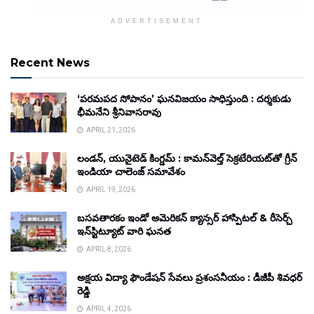
ADVERTISEMENT
Recent News
‘పరమపద సోపానం’ ఘనవిజయం సాధిస్తుంది : దర్శకుడు
భీమనేని శ్రీనివాసరావు
APRIL 21, 2026
లండన్, యునైటెడ్ కింగ్డమ్ : కామన్‌వెల్త్ సెక్రటేరియట్‌తో గ్రీన్
ఇండియా చాలెంజ్ సమావేశం
APRIL 19, 2026
బసవతారకం ఇండో అమెరికన్ క్యాన్సర్ హాస్పిటల్ & రీసెర్చ్
ఇన్‌స్టిట్యూట్ వారి ఘనత
APRIL 8, 2026
అక్షయ విద్యా ఫౌండేషన్ సేవలు ప్రశంసనీయం : డీజీపీ శివధర్
రెడ్డి
APRIL 4, 2026