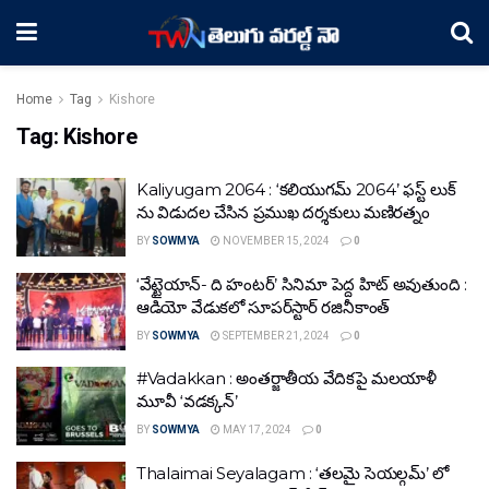
Home
Tag
Kishore
Tag:
Kishore
Kaliyugam 2064 : ‘కలియుగమ్ 2064’ ఫస్ట్ లుక్
ను విడుదల చేసిన ప్రముఖ దర్శకులు మణిరత్నం
BY
SOWMYA
NOVEMBER 15, 2024
0
‘వేట్టైయాన్- ది హంట‌ర్‌’ సినిమా పెద్ద హిట్ అవుతుంది :
ఆడియో వేడుక‌లో సూప‌ర్‌స్టార్ ర‌జినీకాంత్‌
BY
SOWMYA
SEPTEMBER 21, 2024
0
#Vadakkan : అంతర్జాతీయ వేదికపై మలయాళీ
మూవీ ‘వడక్కన్’
BY
SOWMYA
MAY 17, 2024
0
Thalaimai Seyalagam : ‘తలమై సెయల్గమ్’ లో