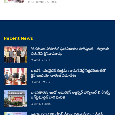
SEPTEMBER 27, 2025
Recent News
‘పరమపద సోపానం’ ఘనవిజయం సాధిస్తుంది : దర్శకుడు
భీమనేని శ్రీనివాసరావు
APRIL 21, 2026
లండన్, యునైటెడ్ కింగ్డమ్ : కామన్‌వెల్త్ సెక్రటేరియట్‌తో
గ్రీన్ ఇండియా చాలెంజ్ సమావేశం
APRIL 19, 2026
బసవతారకం ఇండో అమెరికన్ క్యాన్సర్ హాస్పిటల్ & రీసెర్చ్
ఇన్‌స్టిట్యూట్ వారి ఘనత
APRIL 8, 2026
అక్షయ విద్యా ఫౌండేషన్ సేవలు ప్రశంసనీయం : డీజీపీ