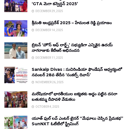
‘GTA మెగా కన్వెన్షన్ 2025’
DECEMBER 29, 2025
శ్రీమతి ఆంధ్రప్రదేశ్ 2025 – హేమలత రెడ్డి ప్రయాణం
DECEMBER 14, 2025
బ్రిటన్ ‘హౌస్ ఆఫ్ లార్డ్స్’ సభ్యుడిగా ఎన్నికైన ఉదయ్
నాగరాజుకు కేటీఆర్ అభినందన
DECEMBER 11, 2025
Sankalp Divas : సుచిరిండియా ఫౌండేషన్ ఆధ్వర్యంలో
నవంబర్ 28వ తేదీన ‘సంకల్ప్ దివాస్’
NOVEMBER 26, 2025
మలేషియాలో భారతీయుల ఐక్యతకు అద్దం పట్టిన దసరా
బతుకమ్మ దీపావళి వేడుకలు
OCTOBER 4, 2025
యూత్ ఫుల్ లవ్ ఎంటర్ టైనర్ “మేఘాలు చెప్పిన ప్రేమకథ”
SunNXT ఓటీటీలో స్ట్రీమింగ్