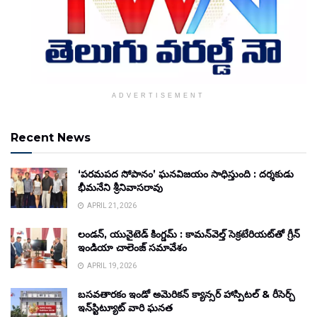
ADVERTISEMENT
Recent News
‘పరమపద సోపానం’ ఘనవిజయం సాధిస్తుంది : దర్శకుడు
భీమనేని శ్రీనివాసరావు
APRIL 21, 2026
లండన్, యునైటెడ్ కింగ్డమ్ : కామన్‌వెల్త్ సెక్రటేరియట్‌తో గ్రీన్
ఇండియా చాలెంజ్ సమావేశం
APRIL 19, 2026
బసవతారకం ఇండో అమెరికన్ క్యాన్సర్ హాస్పిటల్ & రీసెర్చ్
ఇన్‌స్టిట్యూట్ వారి ఘనత