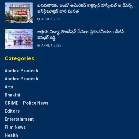
బసవతారకం ఇండో అమెరికన్ క్యాన్సర్ హాస్పిటల్ & రీసెర్చ్
ఇన్‌స్టిట్యూట్ వారి ఘనత
APRIL 8, 2026
అక్షయ విద్యా ఫౌండేషన్ సేవలు ప్రశంసనీయం : డీజీపీ
శివధర్ రెడ్డి
APRIL 4, 2026
Categories
Andhra Pradesh
Andhra Pradesh
Arts
Bhakthi
CRIME – Police News
Editors
Entertainment
Film News
Health