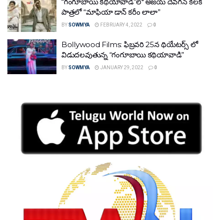
“గంగూబాయి కథియావాడి”లో అజయ్ దేవగన్ కీలక
పాత్రలో “మాఫియా డాన్ కరీం లాలా”
BY
SOWMYA
FEBRUARY 4, 2022
0
Bollywood Films: ఫిబ్రవరి 25న థియేటర్స్ లో
విడుదలవుతున్న “గంగూబాయి కథియావాడి”
BY
SOWMYA
JANUARY 29, 2022
0