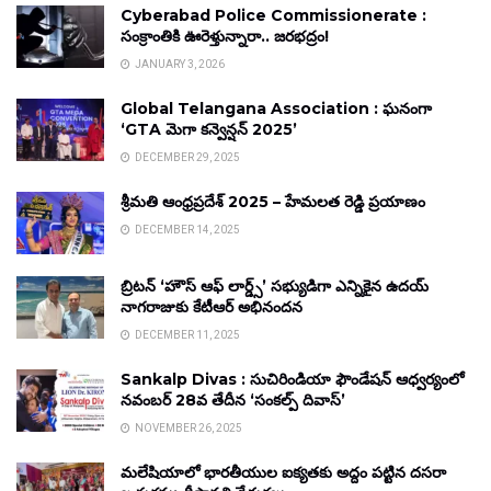
Cyberabad Police Commissionerate :
సంక్రాంతికి ఊరెళ్తున్నారా.. జరభద్రం!
JANUARY 3, 2026
Global Telangana Association : ఘనంగా
‘GTA మెగా కన్వెన్షన్ 2025’
DECEMBER 29, 2025
శ్రీమతి ఆంధ్రప్రదేశ్ 2025 – హేమలత రెడ్డి ప్రయాణం
DECEMBER 14, 2025
బ్రిటన్ ‘హౌస్ ఆఫ్ లార్డ్స్’ సభ్యుడిగా ఎన్నికైన ఉదయ్
నాగరాజుకు కేటీఆర్ అభినందన
DECEMBER 11, 2025
Sankalp Divas : సుచిరిండియా ఫౌండేషన్ ఆధ్వర్యంలో
నవంబర్ 28వ తేదీన ‘సంకల్ప్ దివాస్’
NOVEMBER 26, 2025
మలేషియాలో భారతీయుల ఐక్యతకు అద్దం పట్టిన దసరా