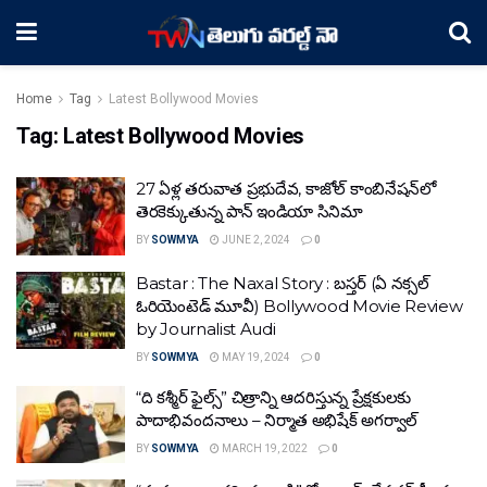
Home
Tag
Latest Bollywood Movies
Tag:
Latest Bollywood Movies
27 ఏళ్ల తరువాత ప్రభుదేవ, కాజోల్ కాంబినేషన్‌లో
తెరకెక్కుతున్న పాన్ ఇండియా సినిమా
BY
SOWMYA
JUNE 2, 2024
0
Bastar : The Naxal Story : బ‌స్త‌ర్ (ఏ న‌క్స‌ల్
ఓరియెంటెడ్ మూవీ) Bollywood Movie Review
by Journalist Audi
BY
SOWMYA
MAY 19, 2024
0
“ది కశ్మీర్ ఫైల్స్” చిత్రాన్ని ఆదరిస్తున్న ప్రేక్షకులకు
పాదాభివందనాలు – నిర్మాత అభిషేక్ అగర్వాల్
BY
SOWMYA
MARCH 19, 2022
0