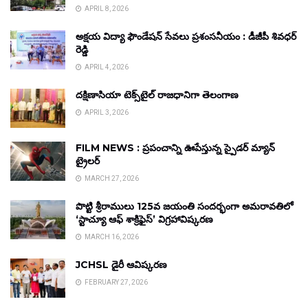
APRIL 8, 2026
అక్షయ విద్యా ఫౌండేషన్ సేవలు ప్రశంసనీయం : డీజీపీ శివధర్
రెడ్డి
APRIL 4, 2026
దక్షిణాసియా టెక్స్‌టైల్ రాజధానిగా తెలంగాణ
APRIL 3, 2026
FILM NEWS : ప్రపంచాన్ని ఊపేస్తున్న స్పైడర్ మ్యాన్
ట్రైలర్
MARCH 27, 2026
పొట్టి శ్రీరాములు 125వ జయంతి సందర్భంగా అమరావతిలో
‘స్టాచ్యూ ఆఫ్ శాక్రిఫైస్’ విగ్రహావిష్కరణ
MARCH 16, 2026
JCHSL డైరీ ఆవిష్కరణ
FEBRUARY 27, 2026