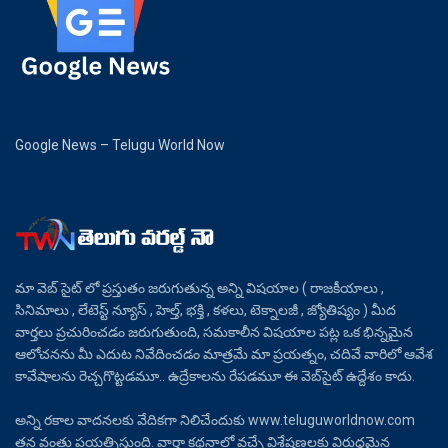
Google News – Telugu World Now
మా వెబ్ సైట్ లో ప్రస్తుతం జరుగుతున్న అన్ని విషయాల ( రాజకీయాలు ,
సినిమాలు , లేటెస్ట్ న్యూస్ , హెల్త్, భక్తి , కళలు, టెక్నాలజీ , జ్యోతిష్యం ) మీద
వార్తలు ప్రచురించడం జరుగుతుంది, సమకాలీన విషయాల పట్ల ఒక భిన్నమైన
ఆలోచనను మీ ఎదుట నివేదించడం మాత్రమే మా ప్రయత్నం, చదివే వారిలో ఆవేశ
కావేషాలను రెచ్చగొట్టడమూ.. ఉద్రేకాలను రేపడమూ ఈ వెబ్‌సైట్ ఉద్దేశం కాదు.
అన్ని రకాల వాదనలకు వేదికగా నిలిచేందుకు www.teluguworldnow.com
తన వంతు ప్రయత్నిస్తుంది. వార్తా కథనాల్లో వచ్చే విశ్లేషణలకు విరుద్ధమైన