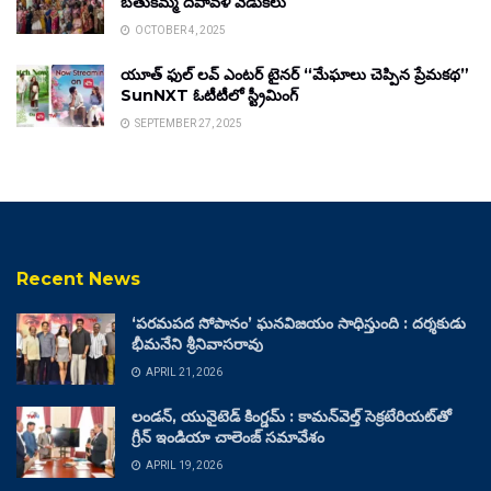
బతుకమ్మ దీపావళి వేడుకలు
OCTOBER 4, 2025
యూత్ ఫుల్ లవ్ ఎంటర్ టైనర్ “మేఘాలు చెప్పిన ప్రేమకథ”
SunNXT ఓటీటీలో స్ట్రీమింగ్
SEPTEMBER 27, 2025
Recent News
‘పరమపద సోపానం’ ఘనవిజయం సాధిస్తుంది : దర్శకుడు
భీమనేని శ్రీనివాసరావు
APRIL 21, 2026
లండన్, యునైటెడ్ కింగ్డమ్ : కామన్‌వెల్త్ సెక్రటేరియట్‌తో
గ్రీన్ ఇండియా చాలెంజ్ సమావేశం
APRIL 19, 2026