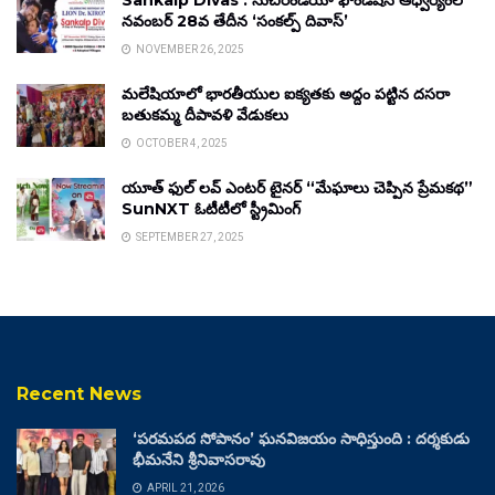
Sankalp Divas : సుచిరిండియా ఫౌండేషన్ ఆధ్వర్యంలో
నవంబర్ 28వ తేదీన ‘సంకల్ప్ దివాస్’
NOVEMBER 26, 2025
మలేషియాలో భారతీయుల ఐక్యతకు అద్దం పట్టిన దసరా
బతుకమ్మ దీపావళి వేడుకలు
OCTOBER 4, 2025
యూత్ ఫుల్ లవ్ ఎంటర్ టైనర్ “మేఘాలు చెప్పిన ప్రేమకథ”
SunNXT ఓటీటీలో స్ట్రీమింగ్
SEPTEMBER 27, 2025
Recent News
‘పరమపద సోపానం’ ఘనవిజయం సాధిస్తుంది : దర్శకుడు
భీమనేని శ్రీనివాసరావు
APRIL 21, 2026