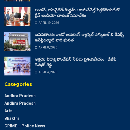
లండన్, యునైటెడ్ కింగ్డమ్ : కామన్‌వెల్త్ సెక్రటేరియట్‌తో
గ్రీన్ ఇండియా చాలెంజ్ సమావేశం
APRIL 19, 2026
బసవతారకం ఇండో అమెరికన్ క్యాన్సర్ హాస్పిటల్ & రీసెర్చ్
ఇన్‌స్టిట్యూట్ వారి ఘనత
APRIL 8, 2026
అక్షయ విద్యా ఫౌండేషన్ సేవలు ప్రశంసనీయం : డీజీపీ
శివధర్ రెడ్డి
APRIL 4, 2026
Categories
Andhra Pradesh
Andhra Pradesh
Arts
Bhakthi
CRIME – Police News