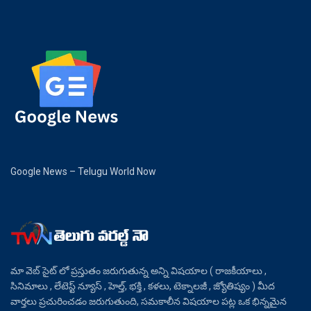
Google News – Telugu World Now
మా వెబ్ సైట్ లో ప్రస్తుతం జరుగుతున్న అన్ని విషయాల ( రాజకీయాలు ,
సినిమాలు , లేటెస్ట్ న్యూస్ , హెల్త్, భక్తి , కళలు, టెక్నాలజీ , జ్యోతిష్యం ) మీద
వార్తలు ప్రచురించడం జరుగుతుంది, సమకాలీన విషయాల పట్ల ఒక భిన్నమైన