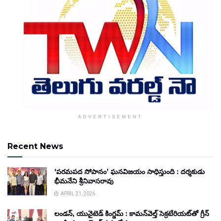
ADVERTISEMENT
Recent News
‘పరమపద సోపానం’ ఘనవిజయం సాధిస్తుంది : దర్శకుడు
భీమనేని శ్రీనివాసరావు
APRIL 21, 2026
లండన్, యునైటెడ్ కింగ్డమ్ : కామన్‌వెల్త్ సెక్రటేరియట్‌తో గ్రీన్