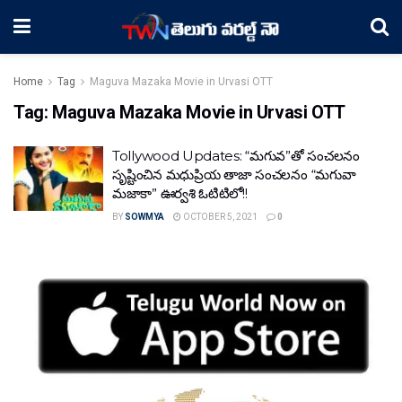
Home
Tag
Maguva Mazaka Movie in Urvasi OTT
Tag:
Maguva Mazaka Movie in Urvasi OTT
Tollywood Updates: “మగువ”తో సంచలనం
సృష్టించిన మధుప్రియ తాజా సంచలనం “మగువా
మజాకా” ఊర్వశి ఓటిటిలో!!
BY
SOWMYA
OCTOBER 5, 2021
0