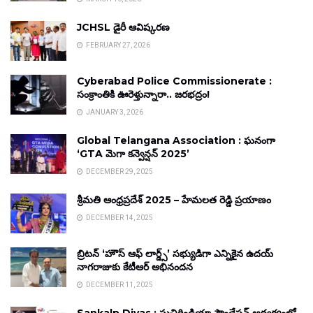
JCHSL డైరీ ఆవిష్కరణ
FEBRUARY 27, 2026
Cyberabad Police Commissionerate :
సంక్రాంతికి ఊరెళ్తున్నారా.. జరభద్రం!
JANUARY 3, 2026
Global Telangana Association : ఘనంగా
‘GTA మెగా కన్వెన్షన్ 2025’
DECEMBER 29, 2025
శ్రీమతి ఆంధ్రప్రదేశ్ 2025 – హేమలత రెడ్డి ప్రయాణం
DECEMBER 14, 2025
బ్రిటన్ ‘హౌస్ ఆఫ్ లార్డ్స్’ సభ్యుడిగా ఎన్నికైన ఉదయ్
నాగరాజుకు కేటీఆర్ అభినందన
DECEMBER 11, 2025