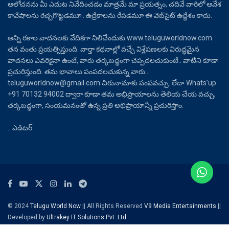
ఆలోచనను మీ ఎదుట నివేదించడం మాత్రమే మా ప్రయత్నం, చదివే వారిలో ఆవేశ
కావేషాలను రెచ్చగొట్టడమూ.. ఉద్రేకాలను రేపడమూ ఈ వెబ్‌సైట్ ఉద్దేశం కాదు.
అన్ని రకాల వాదనలకు వేదికగా నిలిచేందుకు www.teluguworldnow.com
తన వంతు ప్రయత్నిస్తుంది. వార్తా కథనాల్లో వచ్చే విశ్లేషణలకు విరుద్ధమైన
వాదనలు ఎవరికైనా ఉంటే, వారు తర్కబద్ధంగా చెప్పదలచుకుంటే.. వాటిని కూడా
ప్రచురిస్తుంది. తమ భావాలు పంపదలచుకున్న వారు..
teluguworldnow@gmail.com చిరునామాకు పంపవచ్చు. లేదా Whats’up
+91 70132 94002 ద్వారా కూడా తమ అభిప్రాయాలను తెలియ చేయ వచ్చు,
తర్కబద్ధంగా, సంయమనంతో ఉన్న ప్రతి అభిప్రాయాన్నీ ప్రచురిస్తాం.
.. ఎడిటర్
© 2024
Telugu World Now
|| All Rights Reserved
V9 Media Entertainments
||
Developed by
Ultrakey IT Solutions Pvt. Ltd.