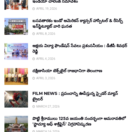
ఇండియా చాలెంజ్ సమావేశం
APRIL 19, 2026
బసవతారకం ఇండో అమెరికన్ క్యాన్సర్ హాస్పిటల్ & రీసెర్చ్
ఇన్‌స్టిట్యూట్ వారి ఘనత
APRIL 8, 2026
అక్షయ విద్యా ఫౌండేషన్ సేవలు ప్రశంసనీయం : డీజీపీ శివధర్
రెడ్డి
APRIL 4, 2026
దక్షిణాసియా టెక్స్‌టైల్ రాజధానిగా తెలంగాణ
APRIL 3, 2026
FILM NEWS : ప్రపంచాన్ని ఊపేస్తున్న స్పైడర్ మ్యాన్
ట్రైలర్
MARCH 27, 2026
పొట్టి శ్రీరాములు 125వ జయంతి సందర్భంగా అమరావతిలో
‘స్టాచ్యూ ఆఫ్ శాక్రిఫైస్’ విగ్రహావిష్కరణ
MARCH 16, 2026