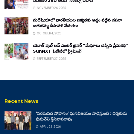
నవంబర్ 28వ తేదీన ‘సంకల్ప్ దివాస్’
NOVEMBER 26, 2025
మలేషియాలో భారతీయుల ఐక్యతకు అద్దం పట్టిన దసరా
బతుకమ్మ దీపావళి వేడుకలు
OCTOBER 4, 2025
యూత్ ఫుల్ లవ్ ఎంటర్ టైనర్ “మేఘాలు చెప్పిన ప్రేమకథ”
SunNXT ఓటీటీలో స్ట్రీమింగ్
SEPTEMBER 27, 2025
Recent News
‘పరమపద సోపానం’ ఘనవిజయం సాధిస్తుంది : దర్శకుడు
భీమనేని శ్రీనివాసరావు
APRIL 21, 2026