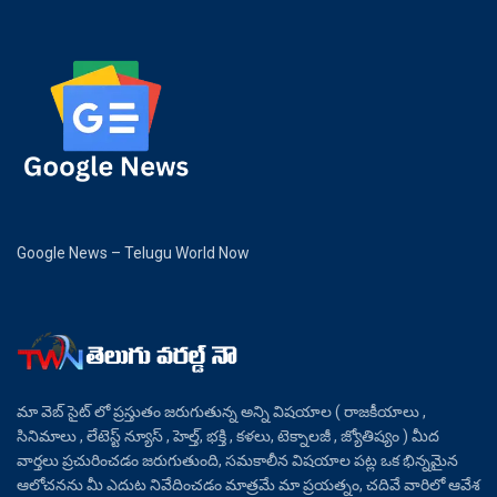
Google News – Telugu World Now
మా వెబ్ సైట్ లో ప్రస్తుతం జరుగుతున్న అన్ని విషయాల ( రాజకీయాలు ,
సినిమాలు , లేటెస్ట్ న్యూస్ , హెల్త్, భక్తి , కళలు, టెక్నాలజీ , జ్యోతిష్యం ) మీద
వార్తలు ప్రచురించడం జరుగుతుంది, సమకాలీన విషయాల పట్ల ఒక భిన్నమైన
ఆలోచనను మీ ఎదుట నివేదించడం మాత్రమే మా ప్రయత్నం, చదివే వారిలో ఆవేశ