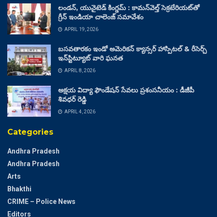
లండన్, యునైటెడ్ కింగ్డమ్ : కామన్‌వెల్త్ సెక్రటేరియట్‌తో
గ్రీన్ ఇండియా చాలెంజ్ సమావేశం
APRIL 19, 2026
బసవతారకం ఇండో అమెరికన్ క్యాన్సర్ హాస్పిటల్ & రీసెర్చ్
ఇన్‌స్టిట్యూట్ వారి ఘనత
APRIL 8, 2026
అక్షయ విద్యా ఫౌండేషన్ సేవలు ప్రశంసనీయం : డీజీపీ
శివధర్ రెడ్డి
APRIL 4, 2026
Categories
Andhra Pradesh
Andhra Pradesh
Arts
Bhakthi
CRIME – Police News
Editors