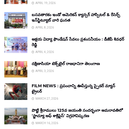
APRIL 19, 2026
బసవతారకం ఇండో అమెరికన్ క్యాన్సర్ హాస్పిటల్ & రీసెర్చ్
ఇన్‌స్టిట్యూట్ వారి ఘనత
APRIL 8, 2026
అక్షయ విద్యా ఫౌండేషన్ సేవలు ప్రశంసనీయం : డీజీపీ శివధర్
రెడ్డి
APRIL 4, 2026
దక్షిణాసియా టెక్స్‌టైల్ రాజధానిగా తెలంగాణ
APRIL 3, 2026
FILM NEWS : ప్రపంచాన్ని ఊపేస్తున్న స్పైడర్ మ్యాన్
ట్రైలర్
MARCH 27, 2026
పొట్టి శ్రీరాములు 125వ జయంతి సందర్భంగా అమరావతిలో
‘స్టాచ్యూ ఆఫ్ శాక్రిఫైస్’ విగ్రహావిష్కరణ
MARCH 16, 2026