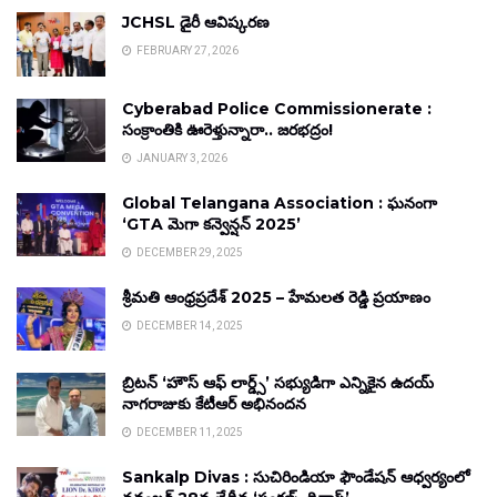
JCHSL డైరీ ఆవిష్కరణ
FEBRUARY 27, 2026
Cyberabad Police Commissionerate :
సంక్రాంతికి ఊరెళ్తున్నారా.. జరభద్రం!
JANUARY 3, 2026
Global Telangana Association : ఘనంగా
‘GTA మెగా కన్వెన్షన్ 2025’
DECEMBER 29, 2025
శ్రీమతి ఆంధ్రప్రదేశ్ 2025 – హేమలత రెడ్డి ప్రయాణం
DECEMBER 14, 2025
బ్రిటన్ ‘హౌస్ ఆఫ్ లార్డ్స్’ సభ్యుడిగా ఎన్నికైన ఉదయ్
నాగరాజుకు కేటీఆర్ అభినందన
DECEMBER 11, 2025
Sankalp Divas : సుచిరిండియా ఫౌండేషన్ ఆధ్వర్యంలో