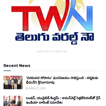
ADVERTISEMENT
Recent News
‘పరమపద సోపానం’ ఘనవిజయం సాధిస్తుంది : దర్శకుడు
భీమనేని శ్రీనివాసరావు
APRIL 21, 2026
లండన్, యునైటెడ్ కింగ్డమ్ : కామన్‌వెల్త్ సెక్రటేరియట్‌తో గ్రీన్
ఇండియా చాలెంజ్ సమావేశం