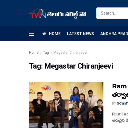
HOME
LATEST NEWS
ANDHRA PRA
Home
Tag
Megastar Chiranjeevi
Tag:
Megastar Chiranjeevi
Ram C
తర్వాత
BY
SOWM
First In
అరుదైన గ