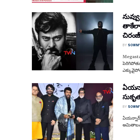
నువ్వ
తాకేల
చిరంజీ
BY
SOWM
Megastar
పెరిగిపోతు
ఎక్కువైపో
ఏయన్నా
సుకృతం
BY
SOWM
ఏయన్నార్‌
అమితాబచ్