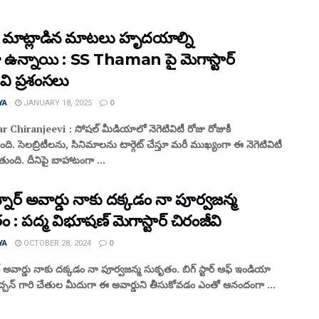
ు మాట్లాడిన మాటలు హృదయాల్ని
ా ఉన్నాయి : SS Thaman పై మెగాస్టార్
వి ప్ర‌శంస‌లు
YA
JANUARY 18, 2025
0
 Chiranjeevi : సోష‌ల్ మీడియాలో నెగెటివిటీ రోజు రోజుకీ
ంది. సెల‌బ్రిటీల‌ను, సినిమాల‌ను టార్గెట్ చేస్తూ మ‌రీ ముఖ్యంగా ఈ నెగెటివిటీ
తుంది. దీనిపై బాహాటంగా ...
ర్‌ అవార్డు నాకు దక్కడం నా పూర్వజన్మ
 : పద్మ విభూషణ్ మెగాస్టార్ చిరంజీవి
YA
OCTOBER 28, 2024
0
 అవార్డు నాకు దక్కడం నా పూర్వజన్మ సుకృతం. బిగ్ స్టార్ ఆఫ్ ఇండియా
చన్ గారి చేతుల మీదుగా ఈ అవార్డుని తీసుకోవడం ఎంతో ఆనందంగా ...