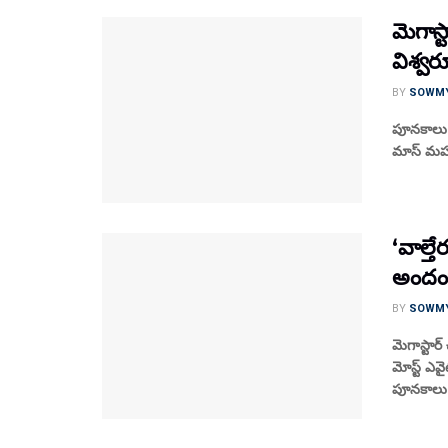
మెగాస
విశ్వర
BY
SOWM
పూనకాలు లో
మాస్ మహార
‘వాల్
అందంగా
BY
SOWM
మెగాస్టార
మోస్ట్ ఎవ
పూనకాలు త