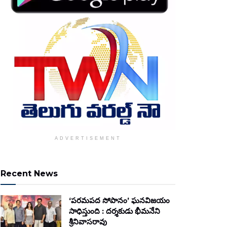
ADVERTISEMENT
Recent News
‘పరమపద సోపానం’ ఘనవిజయం
సాధిస్తుంది : దర్శకుడు భీమనేని
శ్రీనివాసరావు