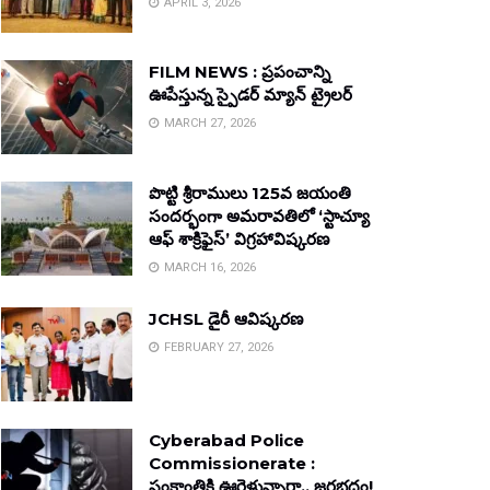
APRIL 3, 2026
FILM NEWS : ప్రపంచాన్ని
ఊపేస్తున్న స్పైడర్ మ్యాన్ ట్రైలర్
MARCH 27, 2026
పొట్టి శ్రీరాములు 125వ జయంతి
సందర్భంగా అమరావతిలో ‘స్టాచ్యూ
ఆఫ్ శాక్రిఫైస్’ విగ్రహావిష్కరణ
MARCH 16, 2026
JCHSL డైరీ ఆవిష్కరణ
FEBRUARY 27, 2026
Cyberabad Police
Commissionerate :
సంక్రాంతికి ఊరెళ్తున్నారా.. జరభద్రం!