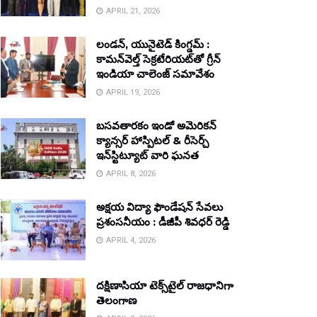
APRIL 21, 2026
లండన్, యునైటెడ్ కింగ్డమ్ :
కామన్‌వెల్త్ సెక్రటేరియట్‌తో గ్రీన్
ఇండియా చాలెంజ్ సమావేశం
APRIL 19, 2026
బసవతారకం ఇండో అమెరికన్
క్యాన్సర్ హాస్పిటల్ & రీసెర్చ్
ఇన్‌స్టిట్యూట్ వారి ఘనత
APRIL 8, 2026
అక్షయ విద్యా ఫౌండేషన్ సేవలు
ప్రశంసనీయం : డీజీపీ శివధర్ రెడ్డి
APRIL 4, 2026
దక్షిణాసియా టెక్స్‌టైల్ రాజధానిగా
తెలంగాణ