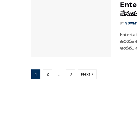
Enter
చేసుకు
BY
SOWM
Entertai
ఉదయం తుద
ఆయన.. శు
1
2
…
7
Next