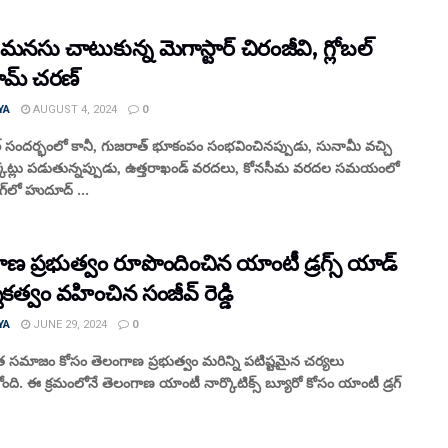
‌న‌సు చాటుకున్న మెగాస్టార్ చిరంజీవి, గ్లోబల్
రామ్ చ‌ర‌ణ్‌
YA
AUGUST 4, 2024
0
వార్ సంద‌ర్భంలో కానీ, గుజరాత్ భూకంపం సంభ‌వించిన‌ప్పుడు, సునామీ వ‌చ్చి
క్క‌ట్లు ప‌డుతున్న‌ప్పుడు, ఉత్త‌రాఖండ్ వ‌ర‌ద‌లు, కోన‌సీమ వ‌ర‌ద‌ల స‌మయంలో
గ్‌లో హుదూద్ ...
ాణ ప్రభుత్వం రూపొందించిన యాంటీ డ్రగ్స్ యాడ్
శకత్వం వహించిన సంజీవ్ రెడ్డి
YA
JUNE 29, 2024
0
హిత సమాజం కోసం తెలంగాణ ప్రభుత్వం మరిన్ని పటిష్టమైన చర్యలు
ంది. ఈ క్రమంలోనే తెలంగాణ యాంటీ నార్కొటిక్స్ బ్యూరో కోసం యాంటీ డ్రగ్