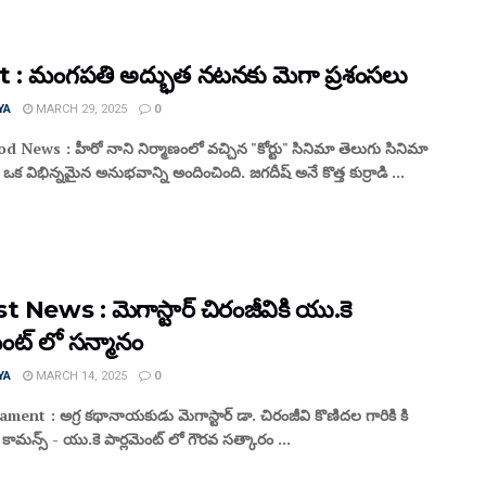
 : మంగపతి అద్భుత నటనకు మెగా ప్రశంసలు
YA
MARCH 29, 2025
0
 News : హీరో నాని నిర్మాణంలో వచ్చిన "కోర్టు" సినిమా తెలుగు సినిమా
 ఒక విభిన్నమైన అనుభవాన్ని అందించింది. జగదీష్ అనే కొత్త కుర్రాడి ...
 News : మెగాస్టార్ చిరంజీవికి యు.కె
ెంట్‌ లో స‌న్మానం
YA
MARCH 14, 2025
0
ment : అగ్ర క‌థానాయ‌కుడు మెగాస్టార్ డా. చిరంజీవి కొణిదల గారికి కి
ామ‌న్స్ - యు.కె పార్ల‌మెంట్ లో గౌరవ స‌త్కారం ...