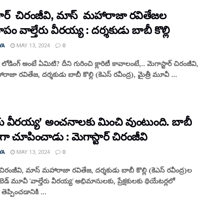
్టార్ చిరంజీవి, మాస్ మహారాజా రవితేజల
ూపం వాల్తేరు వీరయ్య : దర్శకుడు బాబీ కొల్లి
YA
MAY 13, 2024
0
డింగ్ అంటే ఏమిటి? దీని గురించి క్లారిటీ కావాలంటే,.. మెగాస్టార్ చిరంజీవి,
ాజా రవితేజ, దర్శకుడు బాబీ కొల్లి (కెఎస్ రవీంద్ర), మైత్రీ మూవీ ...
తేరు వీరయ్య’ అంచనాలకు మించి వుంటుంది. బాబీ
 చూపించాడు : మెగాస్టార్ చిరంజీవి
YA
MAY 13, 2024
0
్ చిరంజీవి, మాస్ మహారాజా రవితేజ, దర్శకుడు బాబీ కొల్లి (కెఎస్ రవీంద్ర)ల
ైటెడ్ మూవీ 'వాల్తేరు వీరయ్య' అభిమానులకు, ప్రేక్షకులకు థియేటర్లలో
ెప్పించడానికి ...