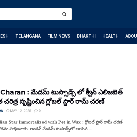
DESH
TELANGANA
FILM NEWS
BHAKTHI
HEALTH
ABOU
haran : మేడమ్ టుస్సాడ్స్ లో క్వీన్ ఎలిజబెత్
 చరిత్ర సృష్టించిన గ్లోబల్ స్టార్ రామ్ చరణ్
YA
MAY 12, 2025
0
dian Star Immortalized with Pet in Wax : గ్లోబల్ స్టార్ రామ్ చరణ్
ౌరవం సాధించారు. లండన్ మేడమ్ టుసాడ్స్‌లో ఆయన ...