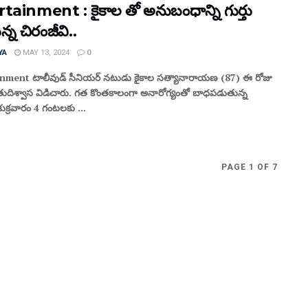
tainment : కైకాల తో అనుబంధాన్ని గుర్తు
న్న చిరంజీవి..
YA
MAY 13, 2024
0
nment టాలీవుడ్ సీనియర్ నటుడు కైకాల సత్యానారాయణ (87) ఈ రోజు
ిశ్వాస విడిచారు. గత కొంతకాలంగా అనారోగ్యంతో బాధపడుతున్న
క్రవారం 4 గంటలకు ...
PAGE 1 OF 7