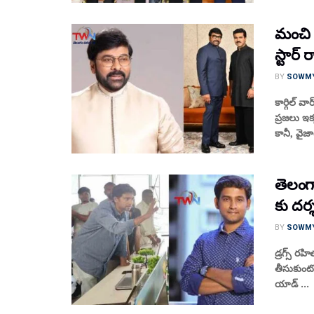
మంచి మ
స్టార్ 
BY
SOWM
కార్గిల్ 
ప్ర‌జ‌లు ఇ
కానీ, వైజా
తెలంగ
కు దర్
BY
SOWM
డ్రగ్స్ ర
తీసుకుంటో
యాడ్ ...