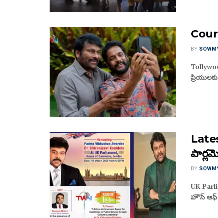
Court
BY
SOWM
Tollywood
ప్రియులకు
Latest
పార్ల‌మ
BY
SOWM
UK Parlia
హౌస్ ఆఫ్ క