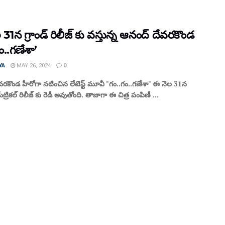
31న గ్రాండ్ రిలీజ్ కు వస్తున్న ఆనంద్ దేవరకొండ
ం..గణేశా’
YA
MAY 26, 2024
0
రకొండ హీరోగా నటించిన లేటెస్ట్ మూవీ "గం..గం..గణేశా" ఈ నెల 31న
యేట్రికల్ రిలీజ్ కు రెడీ అవుతోంది. తాజాగా ఈ చిత్ర పంపిణీ ...