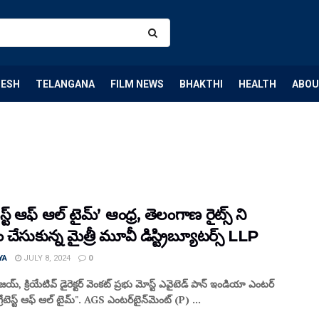
DESH
TELANGANA
FILM NEWS
BHAKTHI
HEALTH
ABOU
ేటెస్ట్ ఆఫ్ ఆల్ టైమ్’ ఆంధ్ర, తెలంగాణ రైట్స్ ని
చేసుకున్న మైత్రీ మూవీ డిస్ట్రిబ్యూటర్స్ LLP
YA
JULY 8, 2024
0
్, క్రియేటివ్ డైరెక్టర్ వెంకట్ ప్రభు మోస్ట్ ఎవైటెడ్ పాన్ ఇండియా ఎంటర్
గ్రేటెస్ట్ ఆఫ్ ఆల్ టైమ్". AGS ఎంటర్‌టైన్‌మెంట్ (P) ...