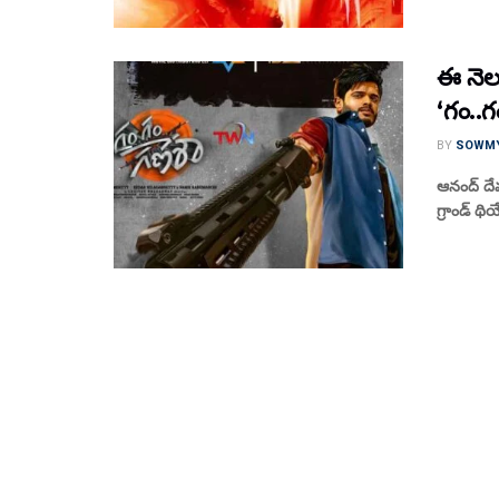
ఈ నెల 
‘గం..గ
BY
SOWM
ఆనంద్ దేవ
గ్రాండ్ థి