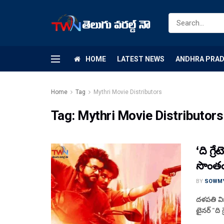
HOME
LATEST NEWS
ANDHRA PRA
Home
Tag
Mythri Movie Distributors
Tag:
Mythri Movie Distributors
‘ది గ్ర
సొంతం 
BY
SOWM
దళపతి విజయ
టైనర్ "ది 