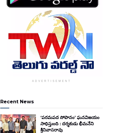
ADVERTISEMENT
Recent News
‘పరమపద సోపానం’ ఘనవిజయం
సాధిస్తుంది : దర్శకుడు భీమనేని
శ్రీనివాసరావు