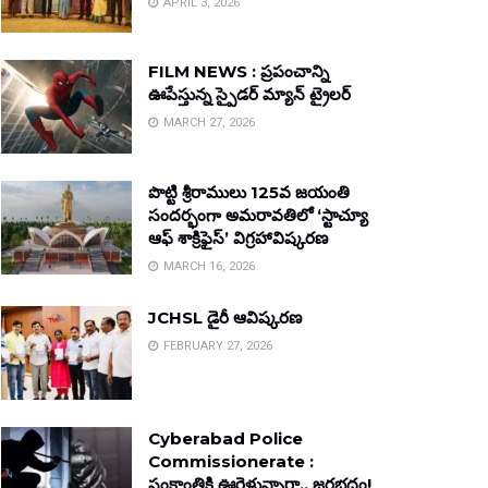
APRIL 3, 2026
FILM NEWS : ప్రపంచాన్ని
ఊపేస్తున్న స్పైడర్ మ్యాన్ ట్రైలర్
MARCH 27, 2026
పొట్టి శ్రీరాములు 125వ జయంతి
సందర్భంగా అమరావతిలో ‘స్టాచ్యూ
ఆఫ్ శాక్రిఫైస్’ విగ్రహావిష్కరణ
MARCH 16, 2026
JCHSL డైరీ ఆవిష్కరణ
FEBRUARY 27, 2026
Cyberabad Police
Commissionerate :
సంక్రాంతికి ఊరెళ్తున్నారా.. జరభద్రం!