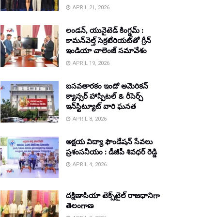
APRIL 21, 2026
లండన్, యునైటెడ్ కింగ్డమ్ :
కామన్‌వెల్త్ సెక్రటేరియట్‌తో గ్రీన్
ఇండియా చాలెంజ్ సమావేశం
APRIL 19, 2026
బసవతారకం ఇండో అమెరికన్
క్యాన్సర్ హాస్పిటల్ & రీసెర్చ్
ఇన్‌స్టిట్యూట్ వారి ఘనత
APRIL 8, 2026
అక్షయ విద్యా ఫౌండేషన్ సేవలు
ప్రశంసనీయం : డీజీపీ శివధర్ రెడ్డి
APRIL 4, 2026
దక్షిణాసియా టెక్స్‌టైల్ రాజధానిగా
తెలంగాణ