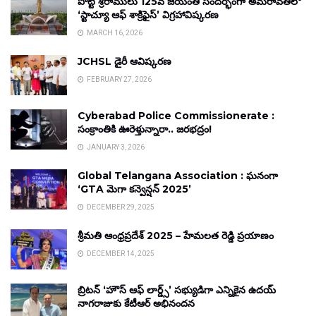
పొట్టి శ్రీరాములు 125వ జయంతి సందర్భంగా అమరావతిలో
‘స్టాచ్యూ ఆఫ్ శాక్రిఫైస్’ విగ్రహావిష్కరణ
MARCH 16, 2026
JCHSL డైరీ ఆవిష్కరణ
FEBRUARY 27, 2026
Cyberabad Police Commissionerate :
సంక్రాంతికి ఊరెళ్తున్నారా.. జరభద్రం!
JANUARY 3, 2026
Global Telangana Association : ఘనంగా
‘GTA మెగా కన్వెన్షన్ 2025’
DECEMBER 29, 2025
శ్రీమతి ఆంధ్రప్రదేశ్ 2025 – హేమలత రెడ్డి ప్రయాణం
DECEMBER 14, 2025
బ్రిటన్ ‘హౌస్ ఆఫ్ లార్డ్స్’ సభ్యుడిగా ఎన్నికైన ఉదయ్
నాగరాజుకు కేటీఆర్ అభినందన