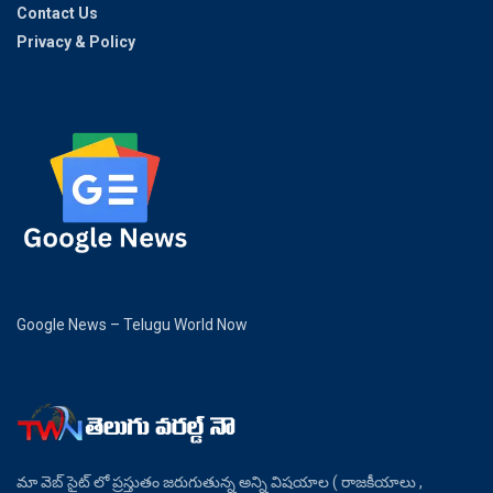
Contact Us
Privacy & Policy
Google News – Telugu World Now
మా వెబ్ సైట్ లో ప్రస్తుతం జరుగుతున్న అన్ని విషయాల ( రాజకీయాలు ,