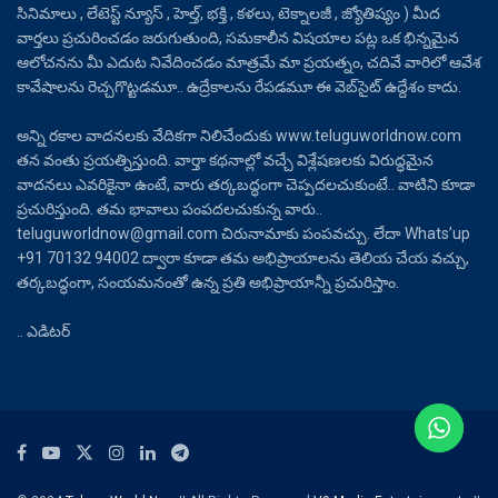
సినిమాలు , లేటెస్ట్ న్యూస్ , హెల్త్, భక్తి , కళలు, టెక్నాలజీ , జ్యోతిష్యం ) మీద
వార్తలు ప్రచురించడం జరుగుతుంది, సమకాలీన విషయాల పట్ల ఒక భిన్నమైన
ఆలోచనను మీ ఎదుట నివేదించడం మాత్రమే మా ప్రయత్నం, చదివే వారిలో ఆవేశ
కావేషాలను రెచ్చగొట్టడమూ.. ఉద్రేకాలను రేపడమూ ఈ వెబ్‌సైట్ ఉద్దేశం కాదు.
అన్ని రకాల వాదనలకు వేదికగా నిలిచేందుకు www.teluguworldnow.com
తన వంతు ప్రయత్నిస్తుంది. వార్తా కథనాల్లో వచ్చే విశ్లేషణలకు విరుద్ధమైన
వాదనలు ఎవరికైనా ఉంటే, వారు తర్కబద్ధంగా చెప్పదలచుకుంటే.. వాటిని కూడా
ప్రచురిస్తుంది. తమ భావాలు పంపదలచుకున్న వారు..
teluguworldnow@gmail.com చిరునామాకు పంపవచ్చు. లేదా Whats’up
+91 70132 94002 ద్వారా కూడా తమ అభిప్రాయాలను తెలియ చేయ వచ్చు,
తర్కబద్ధంగా, సంయమనంతో ఉన్న ప్రతి అభిప్రాయాన్నీ ప్రచురిస్తాం.
.. ఎడిటర్