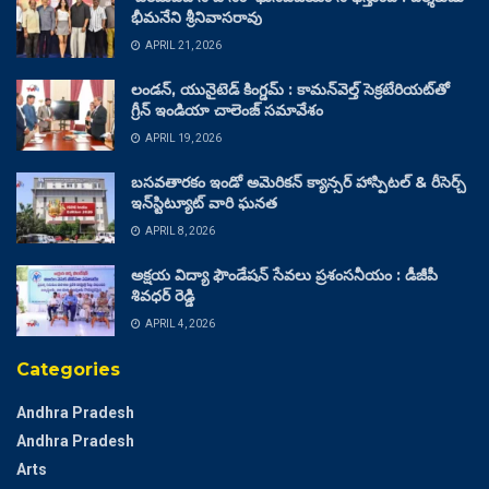
భీమనేని శ్రీనివాసరావు
APRIL 21, 2026
లండన్, యునైటెడ్ కింగ్డమ్ : కామన్‌వెల్త్ సెక్రటేరియట్‌తో
గ్రీన్ ఇండియా చాలెంజ్ సమావేశం
APRIL 19, 2026
బసవతారకం ఇండో అమెరికన్ క్యాన్సర్ హాస్పిటల్ & రీసెర్చ్
ఇన్‌స్టిట్యూట్ వారి ఘనత
APRIL 8, 2026
అక్షయ విద్యా ఫౌండేషన్ సేవలు ప్రశంసనీయం : డీజీపీ
శివధర్ రెడ్డి
APRIL 4, 2026
Categories
Andhra Pradesh
Andhra Pradesh
Arts