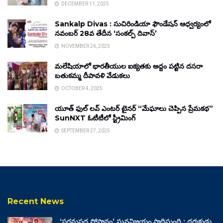
DECEMBER 11, 2025
Sankalp Divas : సుచిరిండియా ఫౌండేషన్ ఆధ్వర్యంలో
నవంబర్ 28వ తేదీన ‘సంకల్ప్ దివాస్’
NOVEMBER 26, 2025
మలేషియాలో భారతీయుల ఐక్యతకు అద్దం పట్టిన దసరా
బతుకమ్మ దీపావళి వేడుకలు
OCTOBER 4, 2025
యూత్ ఫుల్ లవ్ ఎంటర్ టైనర్ “మేఘాలు చెప్పిన ప్రేమకథ”
SunNXT ఓటీటీలో స్ట్రీమింగ్
SEPTEMBER 27, 2025
Recent News
‘పరమపద సోపానం’ ఘనవిజయం సాధిస్తుంది : దర్శకుడు