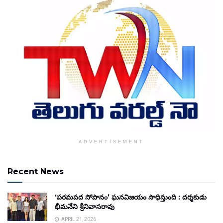
ADVERTISEMENT
Recent News
‘పరమపద సోపానం’ ఘనవిజయం సాధిస్తుంది : దర్శకుడు
భీమనేని శ్రీనివాసరావు
APRIL 21, 2026