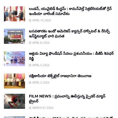
లండన్, యునైటెడ్ కింగ్డమ్ : కామన్‌వెల్త్ సెక్రటేరియట్‌తో గ్రీన్
ఇండియా చాలెంజ్ సమావేశం
APRIL 19, 2026
బసవతారకం ఇండో అమెరికన్ క్యాన్సర్ హాస్పిటల్ & రీసెర్చ్
ఇన్‌స్టిట్యూట్ వారి ఘనత
APRIL 8, 2026
అక్షయ విద్యా ఫౌండేషన్ సేవలు ప్రశంసనీయం : డీజీపీ శివధర్
రెడ్డి
APRIL 4, 2026
దక్షిణాసియా టెక్స్‌టైల్ రాజధానిగా తెలంగాణ
APRIL 3, 2026
FILM NEWS : ప్రపంచాన్ని ఊపేస్తున్న స్పైడర్ మ్యాన్
ట్రైలర్
MARCH 27, 2026