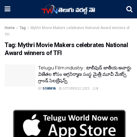
Home
Tag
Mythri Movie Makers celebrates National Award winners of
TFI
Tag:
Mythri Movie Makers celebrates National
Award winners of TFI
Telugu Film industry : టాలీవుడ్ జాతీయ అవార్డు
విజేతల కోసం అగ్రనిర్మాణ సంస్థ మైత్రీ మూవీ మేకర్స్
గ్రాండ్ సెలబ్రేషన్స్
BY
SOWMYA
OCTOBER 22, 2023
0