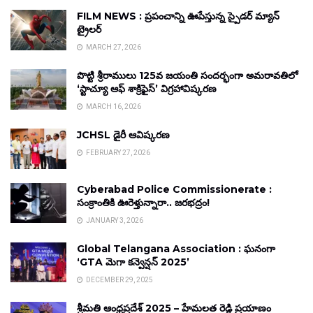
FILM NEWS : ప్రపంచాన్ని ఊపేస్తున్న స్పైడర్ మ్యాన్
ట్రైలర్
MARCH 27, 2026
పొట్టి శ్రీరాములు 125వ జయంతి సందర్భంగా అమరావతిలో
‘స్టాచ్యూ ఆఫ్ శాక్రిఫైస్’ విగ్రహావిష్కరణ
MARCH 16, 2026
JCHSL డైరీ ఆవిష్కరణ
FEBRUARY 27, 2026
Cyberabad Police Commissionerate :
సంక్రాంతికి ఊరెళ్తున్నారా.. జరభద్రం!
JANUARY 3, 2026
Global Telangana Association : ఘనంగా
‘GTA మెగా కన్వెన్షన్ 2025’
DECEMBER 29, 2025
శ్రీమతి ఆంధ్రప్రదేశ్ 2025 – హేమలత రెడ్డి ప్రయాణం