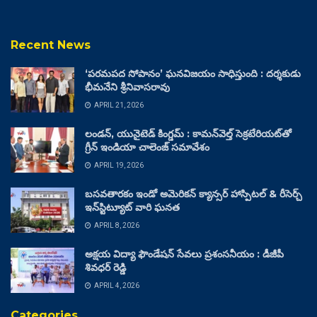
Recent News
‘పరమపద సోపానం’ ఘనవిజయం సాధిస్తుంది : దర్శకుడు
భీమనేని శ్రీనివాసరావు
APRIL 21, 2026
లండన్, యునైటెడ్ కింగ్డమ్ : కామన్‌వెల్త్ సెక్రటేరియట్‌తో
గ్రీన్ ఇండియా చాలెంజ్ సమావేశం
APRIL 19, 2026
బసవతారకం ఇండో అమెరికన్ క్యాన్సర్ హాస్పిటల్ & రీసెర్చ్
ఇన్‌స్టిట్యూట్ వారి ఘనత
APRIL 8, 2026
అక్షయ విద్యా ఫౌండేషన్ సేవలు ప్రశంసనీయం : డీజీపీ
శివధర్ రెడ్డి
APRIL 4, 2026
Categories