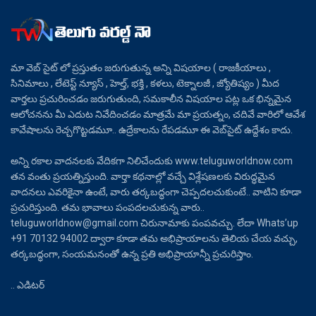
మా వెబ్ సైట్ లో ప్రస్తుతం జరుగుతున్న అన్ని విషయాల ( రాజకీయాలు ,
సినిమాలు , లేటెస్ట్ న్యూస్ , హెల్త్, భక్తి , కళలు, టెక్నాలజీ , జ్యోతిష్యం ) మీద
వార్తలు ప్రచురించడం జరుగుతుంది, సమకాలీన విషయాల పట్ల ఒక భిన్నమైన
ఆలోచనను మీ ఎదుట నివేదించడం మాత్రమే మా ప్రయత్నం, చదివే వారిలో ఆవేశ
కావేషాలను రెచ్చగొట్టడమూ.. ఉద్రేకాలను రేపడమూ ఈ వెబ్‌సైట్ ఉద్దేశం కాదు.
అన్ని రకాల వాదనలకు వేదికగా నిలిచేందుకు www.teluguworldnow.com
తన వంతు ప్రయత్నిస్తుంది. వార్తా కథనాల్లో వచ్చే విశ్లేషణలకు విరుద్ధమైన
వాదనలు ఎవరికైనా ఉంటే, వారు తర్కబద్ధంగా చెప్పదలచుకుంటే.. వాటిని కూడా
ప్రచురిస్తుంది. తమ భావాలు పంపదలచుకున్న వారు..
teluguworldnow@gmail.com చిరునామాకు పంపవచ్చు. లేదా Whats’up
+91 70132 94002 ద్వారా కూడా తమ అభిప్రాయాలను తెలియ చేయ వచ్చు,
తర్కబద్ధంగా, సంయమనంతో ఉన్న ప్రతి అభిప్రాయాన్నీ ప్రచురిస్తాం.
.. ఎడిటర్