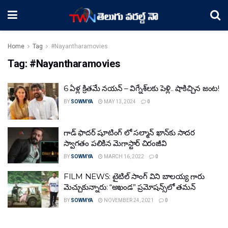
Home
Tag
#Nayantharamovies
Tag:
#Nayantharamovies
6 ఏళ్ల క్రితమే నయన్ – విగ్నేశ్‌లకు పెళ్లి.. షాకిచ్చిన జంట!
BY
SOWMYA
MAY 13, 2024
0
గాడ్ ఫాదర్ షూటింగ్‌ లో సల్మాన్ ఖాన్‌కు సాద‌ర
స్వాగ‌తం ప‌లికిన మెగాస్టార్ చిరంజీవి
BY
SOWMYA
MARCH 16, 2022
0
FILM NEWS: టైటిల్ సాంగ్ విని బాలయ్య గారు
మెచ్చుకున్నారు: “అఖండ” ప్రమోషన్స్‌లో తమన్
BY
SOWMYA
NOVEMBER 24, 2021
0