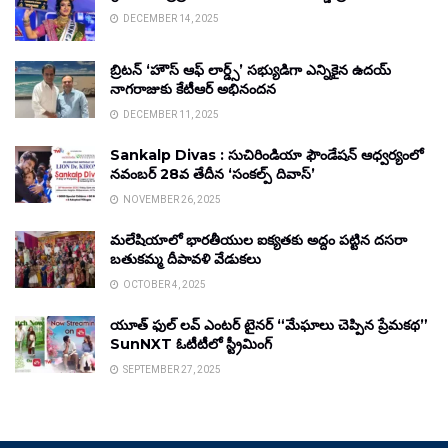
DECEMBER 14, 2025
బ్రిటన్ ‘హౌస్ ఆఫ్ లార్డ్స్’ సభ్యుడిగా ఎన్నికైన ఉదయ్
నాగరాజుకు కేటీఆర్ అభినందన
DECEMBER 11, 2025
Sankalp Divas : సుచిరిండియా ఫౌండేషన్ ఆధ్వర్యంలో
నవంబర్ 28వ తేదీన ‘సంకల్ప్ దివాస్’
NOVEMBER 26, 2025
మలేషియాలో భారతీయుల ఐక్యతకు అద్దం పట్టిన దసరా
బతుకమ్మ దీపావళి వేడుకలు
OCTOBER 4, 2025
యూత్ ఫుల్ లవ్ ఎంటర్ టైనర్ “మేఘాలు చెప్పిన ప్రేమకథ”
SunNXT ఓటీటీలో స్ట్రీమింగ్
SEPTEMBER 27, 2025