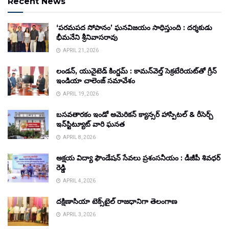
Recent News
‘పరమపద సోపానం’ ఘనవిజయం సాధిస్తుంది : దర్శకుడు
భీమనేని శ్రీనివాసరావు
APRIL 21, 2026
లండన్, యునైటెడ్ కింగ్డమ్ : కామన్‌వెల్త్ సెక్రటేరియట్‌తో గ్రీన్
ఇండియా చాలెంజ్ సమావేశం
APRIL 19, 2026
బసవతారకం ఇండో అమెరికన్ క్యాన్సర్ హాస్పిటల్ & రీసెర్చ్
ఇన్‌స్టిట్యూట్ వారి ఘనత
APRIL 8, 2026
అక్షయ విద్యా ఫౌండేషన్ సేవలు ప్రశంసనీయం : డీజీపీ శివధర్
రెడ్డి
APRIL 4, 2026
దక్షిణాసియా టెక్స్‌టైల్ రాజధానిగా తెలంగాణ
APRIL 3, 2026