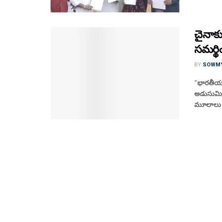
చైనాక
సమర్థ
BY
SOWM
"భారతీయన్
అడుసుమిల
మూలాలు కల