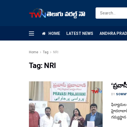
HOME
LATEST NEWS
ANDHRA PRA
Home
Tag
NRI
Tag:
NRI
‘ప్రవా
BY
SOWM
ఫిర్యాదుల
హైదరాబాద్
గమ్యస్థాన 