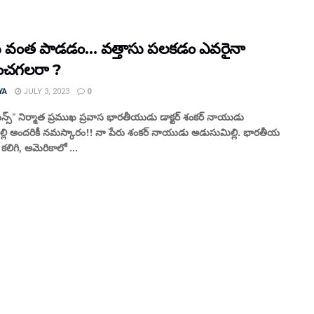
ు వంత పాడడం… వత్తాసు పలకడం ఎవరైనా
ించగలరా ?
YA
JULY 3, 2023
0
స్" నిర్మాత ప్రముఖ ప్రవాస భారతీయుడు డాక్టర్ శంకర్ నాయుడు
్లి అందరికీ నమస్కారం!! నా పేరు శంకర్ నాయుడు అడుసుమిల్లి. భారతీయ
ిగి, అమెరికాలో ...