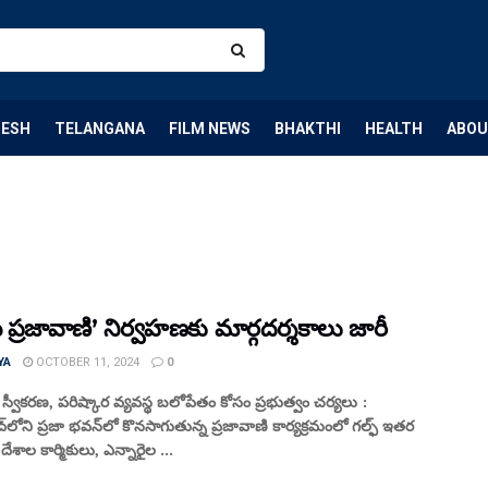
DESH
TELANGANA
FILM NEWS
BHAKTHI
HEALTH
ABOU
సీ ప్రజావాణి’ నిర్వహణకు మార్గదర్శకాలు జారీ
YA
OCTOBER 11, 2024
0
 స్వీకరణ, పరిష్కార వ్యవస్థ బలోపేతం కోసం ప్రభుత్వం చర్యలు :
‌లోని ప్రజా భవన్‌లో కొనసాగుతున్న ప్రజావాణి కార్యక్రమంలో గల్ఫ్ ఇతర
దేశాల కార్మికులు, ఎన్నారైల ...