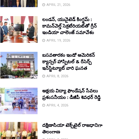
APRIL 21, 2026
లండన్, యునైటెడ్ కింగ్డమ్ :
కామన్‌వెల్త్ సెక్రటేరియట్‌తో గ్రీన్
ఇండియా చాలెంజ్ సమావేశం
APRIL 19, 2026
బసవతారకం ఇండో అమెరికన్
క్యాన్సర్ హాస్పిటల్ & రీసెర్చ్
ఇన్‌స్టిట్యూట్ వారి ఘనత
APRIL 8, 2026
అక్షయ విద్యా ఫౌండేషన్ సేవలు
ప్రశంసనీయం : డీజీపీ శివధర్ రెడ్డి
APRIL 4, 2026
దక్షిణాసియా టెక్స్‌టైల్ రాజధానిగా
తెలంగాణ