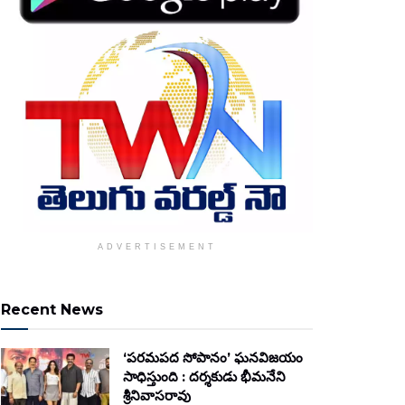
ADVERTISEMENT
Recent News
‘పరమపద సోపానం’ ఘనవిజయం
సాధిస్తుంది : దర్శకుడు భీమనేని
శ్రీనివాసరావు