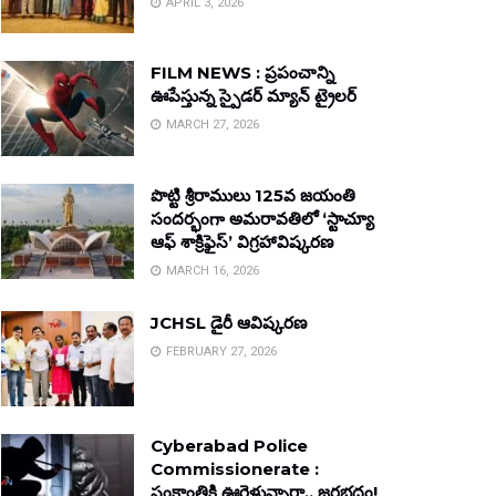
APRIL 3, 2026
FILM NEWS : ప్రపంచాన్ని
ఊపేస్తున్న స్పైడర్ మ్యాన్ ట్రైలర్
MARCH 27, 2026
పొట్టి శ్రీరాములు 125వ జయంతి
సందర్భంగా అమరావతిలో ‘స్టాచ్యూ
ఆఫ్ శాక్రిఫైస్’ విగ్రహావిష్కరణ
MARCH 16, 2026
JCHSL డైరీ ఆవిష్కరణ
FEBRUARY 27, 2026
Cyberabad Police
Commissionerate :
సంక్రాంతికి ఊరెళ్తున్నారా.. జరభద్రం!