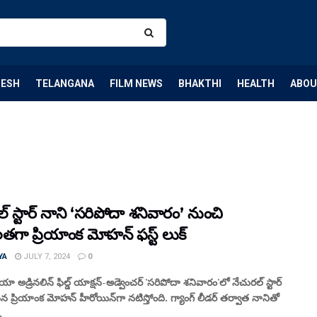
DESH
TELANGANA
FILM NEWS
BHAKTHI
HEALTH
ABOU
్ స్టార్ నాని ‘సరిపోదా శనివారం’ నుంచి
తగా ప్రియాంక మోహన్ ఫస్ట్ లుక్
YA
JULY 7, 2024
0
ా అడ్రినలిన్‌ ఫిల్డ్ యాక్షన్-అడ్వెంచర్ 'సరిపోదా శనివారం'లో నేచురల్ స్టార్
 ప్రియాంక మోహన్ హీరోయిన్‌గా నటిస్తోంది. గ్యాంగ్ లీడర్ తర్వాత నానితో
.