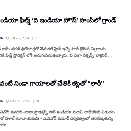
ండియా ఫిల్మ్ ‘ది ఇండియా హౌస్’ హంపిలో గ్రాండ్
YA
JULY 2, 2024
0
టార్ రామ్ చ‌ర‌ణ్ థియేట‌ర్లలో నేచురల్ హైస్ ఇచ్చే పాత్ బ్రేకింగ్ చిత్రాల‌ను
ికి ఫిల్మ్ ప్రొడక్షన్ లోకి అడుగుపెడుతున్నారు. 'వి మెగా పిక్చర్స్' బ్యానర్ ...
 వంటి నిండా గాయాలతో చేతికి కట్లతో “లాఠీ”
YA
MAY 11, 2024
0
వినోద్‌ కుమార్‌ -రానా ప్రొడక్షన్స్ పాన్ ఇండియా మూవీ 'లాఠీ'టీజర్ విడుదల
ీరో విశాల్ కధానాయకుడిగా ఎ.వినోద్‌ కుమార్‌ దర్శకత్వంలో తెరకెక్కుతున్న
యా ...