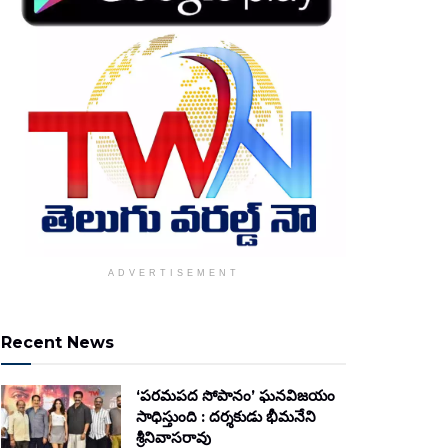
ADVERTISEMENT
Recent News
‘పరమపద సోపానం’ ఘనవిజయం
సాధిస్తుంది : దర్శకుడు భీమనేని
శ్రీనివాసరావు