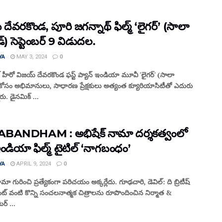
దేవ‌ర‌కొండ‌, పూరి జ‌గ‌న్నాథ్‌ ఫిల్మ్ ‘లైగ‌ర్’ (సాలా
్రీడ్‌) సెప్టెంబ‌ర్ 9 విడుద‌ల‌.
YA
MAY 3, 2024
0
ల్ హీరో విజ‌య్ దేవ‌ర‌కొండ ఫ‌స్ట్ ప్యాన్ ఇండియా మూవీ 'లైగ‌ర్' (సాలా
ీడ్‌) కోసం అభిమానులు, సాధార‌ణ ప్రేక్ష‌కులు అత్యంత క్యూరియాసిటీతో ఎదురు
రు. డైన‌మిక్ ...
BANDHAM : అభిషేక్ నామా దర్శకత్వంలో
ండియా ఫిల్మ్ టైటిల్ ‘నాగబంధం’
YA
APRIL 9, 2024
0
మా గురించి ప్రత్యేకంగా పరిచయం అక్కర్లేదు. గూఢచారి, డెవిల్: ది బ్రిటీష్
ఏజెంట్ వంటి కొన్ని సంచలనాత్మక చిత్రాలను రూపొందించిన నిర్మాత &
టర్ ...