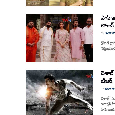
పాన్ ఇ
లాంచ్
BY
SOWM
గ్లోబ‌ల్ స్
నిర్మించడాన
విశాల్
టీజర్
BY
SOWM
విశాల్- ఎ.
యాక్షన్ హ
పాన్ ఇండి