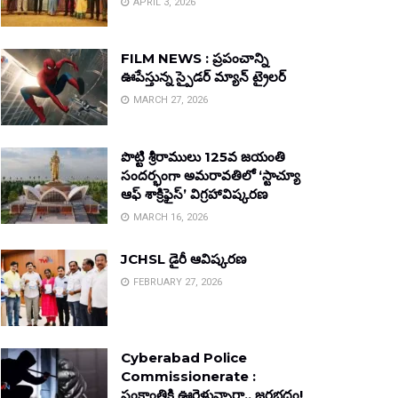
APRIL 3, 2026
FILM NEWS : ప్రపంచాన్ని
ఊపేస్తున్న స్పైడర్ మ్యాన్ ట్రైలర్
MARCH 27, 2026
పొట్టి శ్రీరాములు 125వ జయంతి
సందర్భంగా అమరావతిలో ‘స్టాచ్యూ
ఆఫ్ శాక్రిఫైస్’ విగ్రహావిష్కరణ
MARCH 16, 2026
JCHSL డైరీ ఆవిష్కరణ
FEBRUARY 27, 2026
Cyberabad Police
Commissionerate :
సంక్రాంతికి ఊరెళ్తున్నారా.. జరభద్రం!