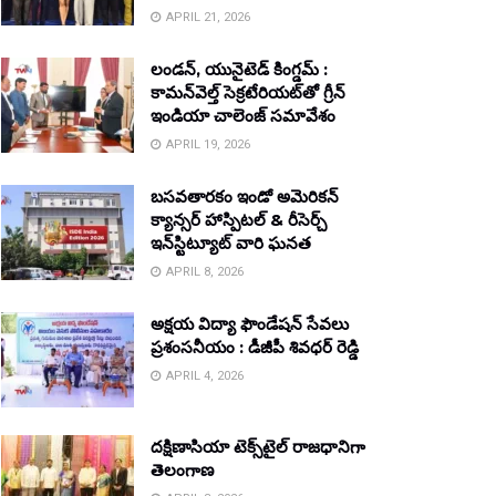
APRIL 21, 2026
లండన్, యునైటెడ్ కింగ్డమ్ :
కామన్‌వెల్త్ సెక్రటేరియట్‌తో గ్రీన్
ఇండియా చాలెంజ్ సమావేశం
APRIL 19, 2026
బసవతారకం ఇండో అమెరికన్
క్యాన్సర్ హాస్పిటల్ & రీసెర్చ్
ఇన్‌స్టిట్యూట్ వారి ఘనత
APRIL 8, 2026
అక్షయ విద్యా ఫౌండేషన్ సేవలు
ప్రశంసనీయం : డీజీపీ శివధర్ రెడ్డి
APRIL 4, 2026
దక్షిణాసియా టెక్స్‌టైల్ రాజధానిగా
తెలంగాణ