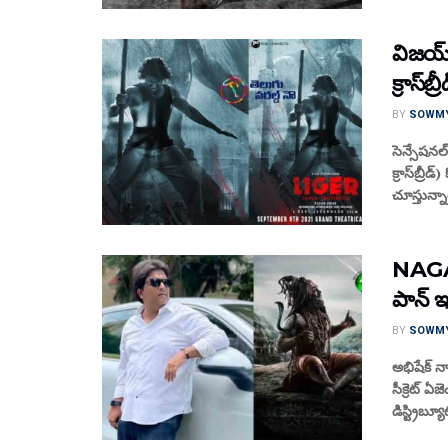
విజ‌య్ 
క్రాస్‌బ
BY
SOWM
సెన్సేష‌న‌
క్రాస్‌బ్ర
చూస్తున్నా
NAGA
పాన్ ఇ
BY
SOWM
అభిషేక్ నా
సీక్రెట్ 
డిస్ట్రిబ్యూ