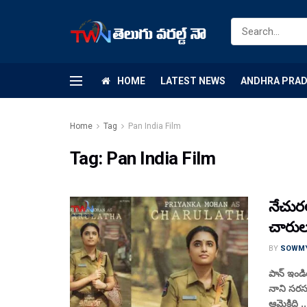
HOME
LATEST NEWS
ANDHRA PRA
Home
Tag
Pan India Film
Tag:
Pan India Film
నేచురల
చారుల
BY
SOWM
పాన్ ఇండియ
నాని సరసన
ఆమెకిది ..