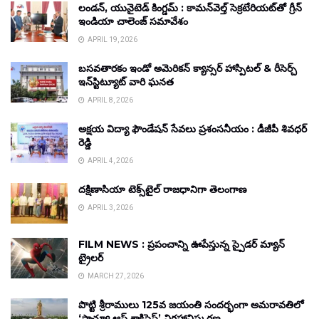
లండన్, యునైటెడ్ కింగ్డమ్ : కామన్‌వెల్త్ సెక్రటేరియట్‌తో గ్రీన్
ఇండియా చాలెంజ్ సమావేశం
APRIL 19, 2026
బసవతారకం ఇండో అమెరికన్ క్యాన్సర్ హాస్పిటల్ & రీసెర్చ్
ఇన్‌స్టిట్యూట్ వారి ఘనత
APRIL 8, 2026
అక్షయ విద్యా ఫౌండేషన్ సేవలు ప్రశంసనీయం : డీజీపీ శివధర్
రెడ్డి
APRIL 4, 2026
దక్షిణాసియా టెక్స్‌టైల్ రాజధానిగా తెలంగాణ
APRIL 3, 2026
FILM NEWS : ప్రపంచాన్ని ఊపేస్తున్న స్పైడర్ మ్యాన్
ట్రైలర్
MARCH 27, 2026
పొట్టి శ్రీరాములు 125వ జయంతి సందర్భంగా అమరావతిలో
‘స్టాచ్యూ ఆఫ్ శాక్రిఫైస్’ విగ్రహావిష్కరణ