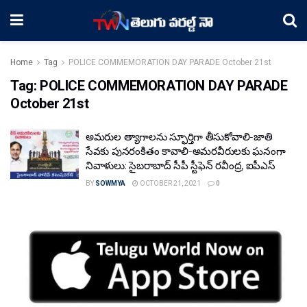
Home
Tag
POLICE COMMEMORATION DAY PARADE October 21st
Tag:
POLICE COMMEMORATION DAY PARADE
October 21st
అమరుల త్యాగాలను స్ఫూర్తిగా తీసుకోవాలి-జాతి
సేవకు పునరంకితం కావాలి-అమరవీరులకు ఘనంగా
నివాళులు: సైబరాబాద్ సీపీ స్టీఫెన్ రవీంద్ర, ఐపీఎస్
BY
SOWMYA
OCTOBER 21, 2021
0