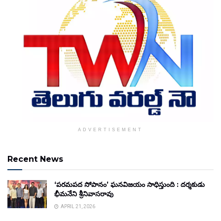
ADVERTISEMENT
Recent News
‘పరమపద సోపానం’ ఘనవిజయం సాధిస్తుంది : దర్శకుడు
భీమనేని శ్రీనివాసరావు
APRIL 21, 2026