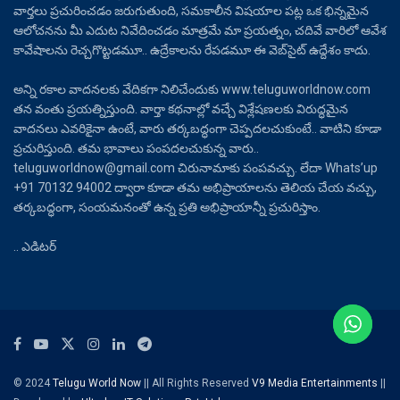
వార్తలు ప్రచురించడం జరుగుతుంది, సమకాలీన విషయాల పట్ల ఒక భిన్నమైన
ఆలోచనను మీ ఎదుట నివేదించడం మాత్రమే మా ప్రయత్నం, చదివే వారిలో ఆవేశ
కావేషాలను రెచ్చగొట్టడమూ.. ఉద్రేకాలను రేపడమూ ఈ వెబ్‌సైట్ ఉద్దేశం కాదు.
అన్ని రకాల వాదనలకు వేదికగా నిలిచేందుకు www.teluguworldnow.com
తన వంతు ప్రయత్నిస్తుంది. వార్తా కథనాల్లో వచ్చే విశ్లేషణలకు విరుద్ధమైన
వాదనలు ఎవరికైనా ఉంటే, వారు తర్కబద్ధంగా చెప్పదలచుకుంటే.. వాటిని కూడా
ప్రచురిస్తుంది. తమ భావాలు పంపదలచుకున్న వారు..
teluguworldnow@gmail.com చిరునామాకు పంపవచ్చు. లేదా Whats’up
+91 70132 94002 ద్వారా కూడా తమ అభిప్రాయాలను తెలియ చేయ వచ్చు,
తర్కబద్ధంగా, సంయమనంతో ఉన్న ప్రతి అభిప్రాయాన్నీ ప్రచురిస్తాం.
.. ఎడిటర్
© 2024
Telugu World Now
|| All Rights Reserved
V9 Media Entertainments
||