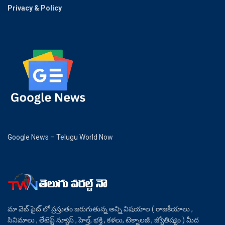
Privacy & Policy
Google News – Telugu World Now
మా వెబ్ సైట్ లో ప్రస్తుతం జరుగుతున్న అన్ని విషయాల ( రాజకీయాలు ,
సినిమాలు , లేటెస్ట్ న్యూస్ , హెల్త్, భక్తి , కళలు, టెక్నాలజీ , జ్యోతిష్యం ) మీద