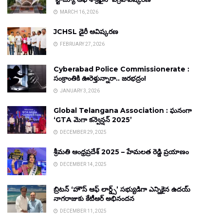
MARCH 16, 2026
JCHSL డైరీ ఆవిష్కరణ
FEBRUARY 27, 2026
Cyberabad Police Commissionerate :
సంక్రాంతికి ఊరెళ్తున్నారా.. జరభద్రం!
JANUARY 3, 2026
Global Telangana Association : ఘనంగా
‘GTA మెగా కన్వెన్షన్ 2025’
DECEMBER 29, 2025
శ్రీమతి ఆంధ్రప్రదేశ్ 2025 – హేమలత రెడ్డి ప్రయాణం
DECEMBER 14, 2025
బ్రిటన్ ‘హౌస్ ఆఫ్ లార్డ్స్’ సభ్యుడిగా ఎన్నికైన ఉదయ్
నాగరాజుకు కేటీఆర్ అభినందన
DECEMBER 11, 2025