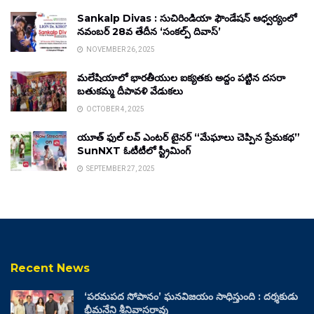
Sankalp Divas : సుచిరిండియా ఫౌండేషన్ ఆధ్వర్యంలో
నవంబర్ 28వ తేదీన ‘సంకల్ప్ దివాస్’
NOVEMBER 26, 2025
మలేషియాలో భారతీయుల ఐక్యతకు అద్దం పట్టిన దసరా
బతుకమ్మ దీపావళి వేడుకలు
OCTOBER 4, 2025
యూత్ ఫుల్ లవ్ ఎంటర్ టైనర్ “మేఘాలు చెప్పిన ప్రేమకథ”
SunNXT ఓటీటీలో స్ట్రీమింగ్
SEPTEMBER 27, 2025
Recent News
‘పరమపద సోపానం’ ఘనవిజయం సాధిస్తుంది : దర్శకుడు
భీమనేని శ్రీనివాసరావు