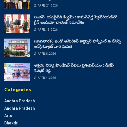
APRIL 21, 2026
లండన్, యునైటెడ్ కింగ్డమ్ : కామన్‌వెల్త్ సెక్రటేరియట్‌తో
గ్రీన్ ఇండియా చాలెంజ్ సమావేశం
APRIL 19, 2026
బసవతారకం ఇండో అమెరికన్ క్యాన్సర్ హాస్పిటల్ & రీసెర్చ్
ఇన్‌స్టిట్యూట్ వారి ఘనత
APRIL 8, 2026
అక్షయ విద్యా ఫౌండేషన్ సేవలు ప్రశంసనీయం : డీజీపీ
శివధర్ రెడ్డి
APRIL 4, 2026
Categories
Andhra Pradesh
Andhra Pradesh
Arts
Bhakthi