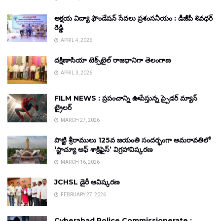
అక్షయ విద్యా ఫౌండేషన్ సేవలు ప్రశంసనీయం : డీజీపీ శివధర్
రెడ్డి
APRIL 4, 2026
దక్షిణాసియా టెక్స్‌టైల్ రాజధానిగా తెలంగాణ
APRIL 3, 2026
FILM NEWS : ప్రపంచాన్ని ఊపేస్తున్న స్పైడర్ మ్యాన్
ట్రైలర్
MARCH 27, 2026
పొట్టి శ్రీరాములు 125వ జయంతి సందర్భంగా అమరావతిలో
‘స్టాచ్యూ ఆఫ్ శాక్రిఫైస్’ విగ్రహావిష్కరణ
MARCH 16, 2026
JCHSL డైరీ ఆవిష్కరణ
FEBRUARY 27, 2026
Cyberabad Police Commissionerate :