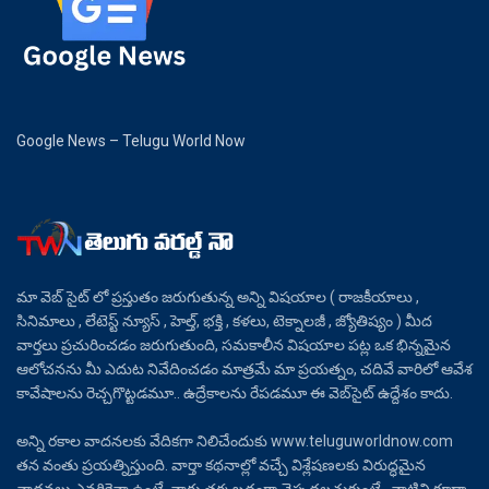
Google News – Telugu World Now
మా వెబ్ సైట్ లో ప్రస్తుతం జరుగుతున్న అన్ని విషయాల ( రాజకీయాలు ,
సినిమాలు , లేటెస్ట్ న్యూస్ , హెల్త్, భక్తి , కళలు, టెక్నాలజీ , జ్యోతిష్యం ) మీద
వార్తలు ప్రచురించడం జరుగుతుంది, సమకాలీన విషయాల పట్ల ఒక భిన్నమైన
ఆలోచనను మీ ఎదుట నివేదించడం మాత్రమే మా ప్రయత్నం, చదివే వారిలో ఆవేశ
కావేషాలను రెచ్చగొట్టడమూ.. ఉద్రేకాలను రేపడమూ ఈ వెబ్‌సైట్ ఉద్దేశం కాదు.
అన్ని రకాల వాదనలకు వేదికగా నిలిచేందుకు www.teluguworldnow.com
తన వంతు ప్రయత్నిస్తుంది. వార్తా కథనాల్లో వచ్చే విశ్లేషణలకు విరుద్ధమైన