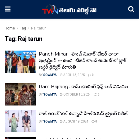
Home
Tag
Raj tarun
Tag:
Raj tarun
Panch Minar : ‘పాంచ్ మినార్’ టీజర్ చాలా
ఇంట్రస్టింగ్ గా ఉంది : టీజర్ లాంచ్ ఈవెంట్ లో బ్లాక్
బస్టర్ డైరెక్టర్ మారుతి
BY
SOWMYA
APRIL 13, 2025
0
Ram Bajrang : రామ్ భజరంగ్ ఫస్ట్ లుక్ విడుదల
BY
SOWMYA
OCTOBER 10, 2024
0
రాజ్ తరుణ్ ‘భలే ఉన్నాడే’ హిలేరియస్ ట్రైలర్ రిలీజ్
BY
SOWMYA
AUGUST 19, 2024
0