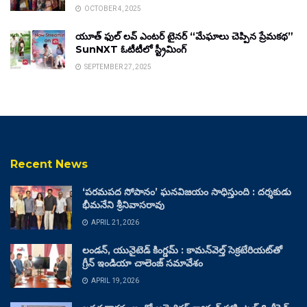
OCTOBER 4, 2025
యూత్ ఫుల్ లవ్ ఎంటర్ టైనర్ “మేఘాలు చెప్పిన ప్రేమకథ”
SunNXT ఓటీటీలో స్ట్రీమింగ్
SEPTEMBER 27, 2025
Recent News
‘పరమపద సోపానం’ ఘనవిజయం సాధిస్తుంది : దర్శకుడు
భీమనేని శ్రీనివాసరావు
APRIL 21, 2026
లండన్, యునైటెడ్ కింగ్డమ్ : కామన్‌వెల్త్ సెక్రటేరియట్‌తో
గ్రీన్ ఇండియా చాలెంజ్ సమావేశం
APRIL 19, 2026