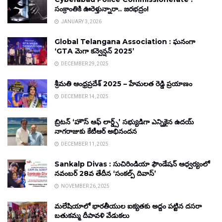
సంక్రాంతికి ఊరెళ్తున్నారా.. జరభద్రం!
JANUARY 3, 2026
Global Telangana Association : ఘనంగా
‘GTA మెగా కన్వెన్షన్ 2025’
DECEMBER 29, 2025
శ్రీమతి ఆంధ్రప్రదేశ్ 2025 – హేమలత రెడ్డి ప్రయాణం
DECEMBER 14, 2025
బ్రిటన్ ‘హౌస్ ఆఫ్ లార్డ్స్’ సభ్యుడిగా ఎన్నికైన ఉదయ్
నాగరాజుకు కేటీఆర్ అభినందన
DECEMBER 11, 2025
Sankalp Divas : సుచిరిండియా ఫౌండేషన్ ఆధ్వర్యంలో
నవంబర్ 28వ తేదీన ‘సంకల్ప్ దివాస్’
NOVEMBER 26, 2025
మలేషియాలో భారతీయుల ఐక్యతకు అద్దం పట్టిన దసరా
బతుకమ్మ దీపావళి వేడుకలు