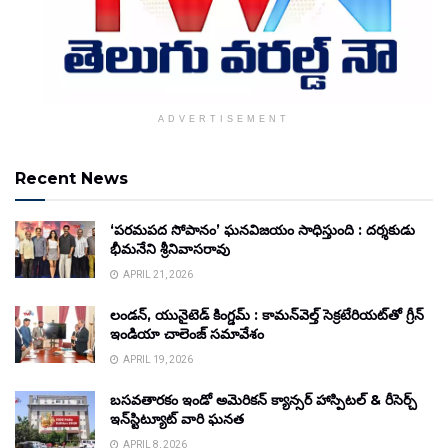
ADVERTISEMENT
Recent News
‘పరమపద సోపానం’ ఘనవిజయం సాధిస్తుంది : దర్శకుడు
భీమనేని శ్రీనివాసరావు
APRIL 21, 2026
లండన్, యునైటెడ్ కింగ్డమ్ : కామన్‌వెల్త్ సెక్రటేరియట్‌తో గ్రీన్
ఇండియా చాలెంజ్ సమావేశం
APRIL 19, 2026
బసవతారకం ఇండో అమెరికన్ క్యాన్సర్ హాస్పిటల్ & రీసెర్చ్
ఇన్‌స్టిట్యూట్ వారి ఘనత
APRIL 8, 2026