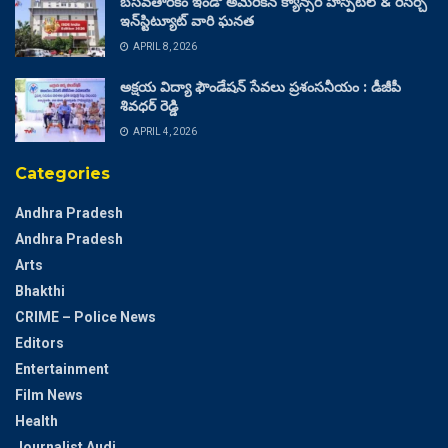
బసవతారకం ఇండో అమెరికన్ క్యాన్సర్ హాస్పిటల్ & రీసెర్చ్
ఇన్‌స్టిట్యూట్ వారి ఘనత
APRIL 8, 2026
అక్షయ విద్యా ఫౌండేషన్ సేవలు ప్రశంసనీయం : డీజీపీ
శివధర్ రెడ్డి
APRIL 4, 2026
Categories
Andhra Pradesh
Andhra Pradesh
Arts
Bhakthi
CRIME – Police News
Editors
Entertainment
Film News
Health
Journalist Audi