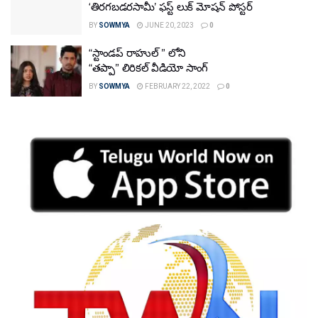
‘తిరగబడరసామీ’ ఫస్ట్ లుక్ మోషన్ పోస్టర్
BY
SOWMYA
JUNE 20, 2023
0
“స్టాండప్ రాహుల్ ” లోని
“త‌ప్పా” లిరిక‌ల్ వీడియో సాంగ్‌
BY
SOWMYA
FEBRUARY 22, 2022
0