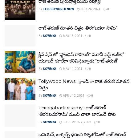
రాజ్ తరుణ్ పురుషోత్తముడు రివ్యూ!
BY
TELUGU WORLD NOW
JULY 26, 2024
0
రాజ్ తరుణ్ నూతన చిత్రం ‘తిరగబడరా సామి’
BY
SOWMYA
MAY 13, 2024
0
క్లీన్ షేవ్ తో “స్టాండ‌ప్ రాహుల్” మూవీ ఫ‌స్ట్ ‌లుక్‌లో
యూబ‌ర్‌-కూల్‌గా కనిపిస్తున్నాడు “రాజ్ త‌రుణ్”
BY
SOWMYA
MAY 11, 2024
0
Tollywood News : గ్రాండ్ గా రాజ్ తరుణ్ నూతన
చిత్రం
BY
SOWMYA
APRIL 12, 2024
0
Thiragabadarasamy : రాజ్ తరుణ్
‘తిరగబడరసామీ’ నుంచి చాలా బాగుందే పాట
BY
SOWMYA
SEPTEMBER 7, 2023
0
బనియన్, బాక్సర్స్ ధరించి కళ్ళజోడుతో రాజ్ తరుణ్