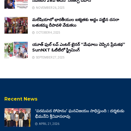
నవంబర్ 28వ తేదీన ‘సంకల్ప్ దివాస్’
NOVEMBER 26, 2025
మలేషియాలో భారతీయుల ఐక్యతకు అద్దం పట్టిన దసరా
బతుకమ్మ దీపావళి వేడుకలు
OCTOBER 4, 2025
యూత్ ఫుల్ లవ్ ఎంటర్ టైనర్ “మేఘాలు చెప్పిన ప్రేమకథ”
SunNXT ఓటీటీలో స్ట్రీమింగ్
SEPTEMBER 27, 2025
Recent News
‘పరమపద సోపానం’ ఘనవిజయం సాధిస్తుంది : దర్శకుడు
భీమనేని శ్రీనివాసరావు
APRIL 21, 2026