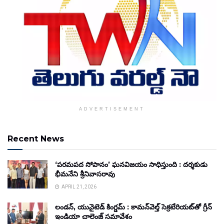
ADVERTISEMENT
Recent News
‘పరమపద సోపానం’ ఘనవిజయం సాధిస్తుంది : దర్శకుడు
భీమనేని శ్రీనివాసరావు
APRIL 21, 2026
లండన్, యునైటెడ్ కింగ్డమ్ : కామన్‌వెల్త్ సెక్రటేరియట్‌తో గ్రీన్
ఇండియా చాలెంజ్ సమావేశం