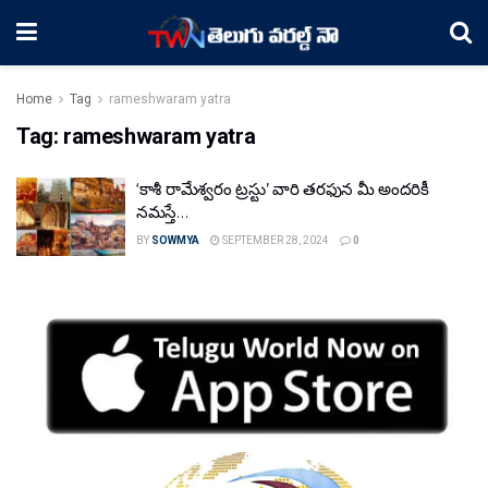
Home
Tag
rameshwaram yatra
Tag:
rameshwaram yatra
‘కాశీ రామేశ్వ‌రం ట్ర‌స్టు’ వారి త‌ర‌ఫున‌ మీ అంద‌రికీ
న‌మ‌స్తే…
BY
SOWMYA
SEPTEMBER 28, 2024
0