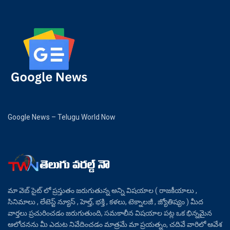
Google News – Telugu World Now
మా వెబ్ సైట్ లో ప్రస్తుతం జరుగుతున్న అన్ని విషయాల ( రాజకీయాలు ,
సినిమాలు , లేటెస్ట్ న్యూస్ , హెల్త్, భక్తి , కళలు, టెక్నాలజీ , జ్యోతిష్యం ) మీద
వార్తలు ప్రచురించడం జరుగుతుంది, సమకాలీన విషయాల పట్ల ఒక భిన్నమైన
ఆలోచనను మీ ఎదుట నివేదించడం మాత్రమే మా ప్రయత్నం, చదివే వారిలో ఆవేశ