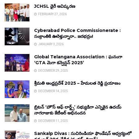
JCHSL డైరీ ఆవిష్కరణ
FEBRUARY 27, 2026
Cyberabad Police Commissionerate :
సంక్రాంతికి ఊరెళ్తున్నారా.. జరభద్రం!
JANUARY 3, 2026
Global Telangana Association : ఘనంగా
‘GTA మెగా కన్వెన్షన్ 2025’
DECEMBER 29, 2025
శ్రీమతి ఆంధ్రప్రదేశ్ 2025 – హేమలత రెడ్డి ప్రయాణం
DECEMBER 14, 2025
బ్రిటన్ ‘హౌస్ ఆఫ్ లార్డ్స్’ సభ్యుడిగా ఎన్నికైన ఉదయ్
నాగరాజుకు కేటీఆర్ అభినందన
DECEMBER 11, 2025
Sankalp Divas : సుచిరిండియా ఫౌండేషన్ ఆధ్వర్యంలో