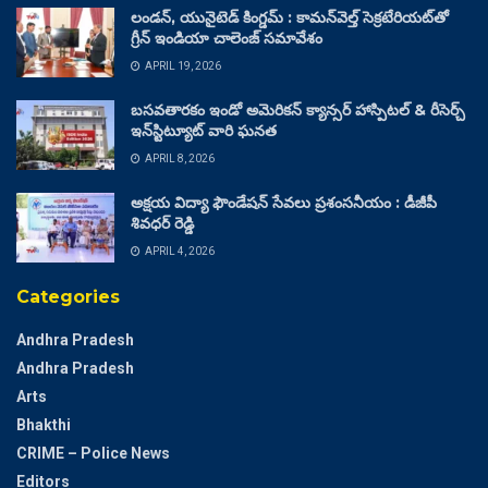
లండన్, యునైటెడ్ కింగ్డమ్ : కామన్‌వెల్త్ సెక్రటేరియట్‌తో
గ్రీన్ ఇండియా చాలెంజ్ సమావేశం
APRIL 19, 2026
బసవతారకం ఇండో అమెరికన్ క్యాన్సర్ హాస్పిటల్ & రీసెర్చ్
ఇన్‌స్టిట్యూట్ వారి ఘనత
APRIL 8, 2026
అక్షయ విద్యా ఫౌండేషన్ సేవలు ప్రశంసనీయం : డీజీపీ
శివధర్ రెడ్డి
APRIL 4, 2026
Categories
Andhra Pradesh
Andhra Pradesh
Arts
Bhakthi
CRIME – Police News
Editors