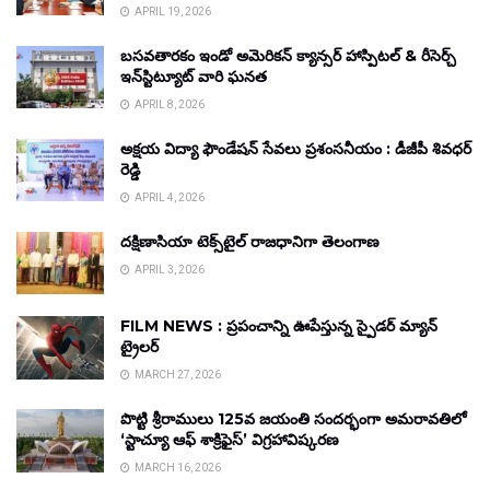
APRIL 19, 2026
బసవతారకం ఇండో అమెరికన్ క్యాన్సర్ హాస్పిటల్ & రీసెర్చ్
ఇన్‌స్టిట్యూట్ వారి ఘనత
APRIL 8, 2026
అక్షయ విద్యా ఫౌండేషన్ సేవలు ప్రశంసనీయం : డీజీపీ శివధర్
రెడ్డి
APRIL 4, 2026
దక్షిణాసియా టెక్స్‌టైల్ రాజధానిగా తెలంగాణ
APRIL 3, 2026
FILM NEWS : ప్రపంచాన్ని ఊపేస్తున్న స్పైడర్ మ్యాన్
ట్రైలర్
MARCH 27, 2026
పొట్టి శ్రీరాములు 125వ జయంతి సందర్భంగా అమరావతిలో
‘స్టాచ్యూ ఆఫ్ శాక్రిఫైస్’ విగ్రహావిష్కరణ
MARCH 16, 2026