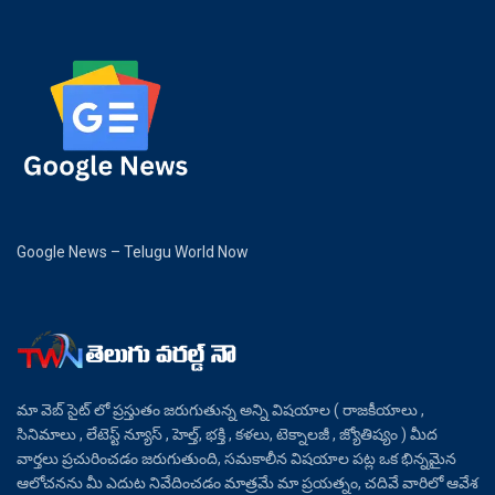
Google News – Telugu World Now
మా వెబ్ సైట్ లో ప్రస్తుతం జరుగుతున్న అన్ని విషయాల ( రాజకీయాలు ,
సినిమాలు , లేటెస్ట్ న్యూస్ , హెల్త్, భక్తి , కళలు, టెక్నాలజీ , జ్యోతిష్యం ) మీద
వార్తలు ప్రచురించడం జరుగుతుంది, సమకాలీన విషయాల పట్ల ఒక భిన్నమైన
ఆలోచనను మీ ఎదుట నివేదించడం మాత్రమే మా ప్రయత్నం, చదివే వారిలో ఆవేశ