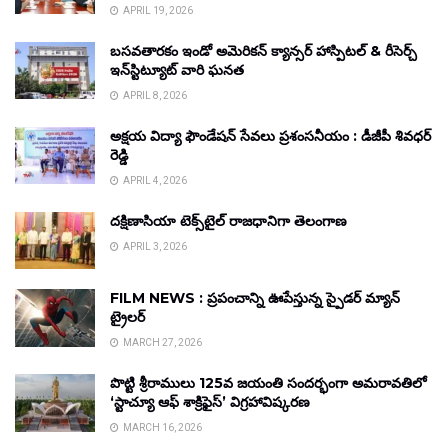
APRIL 19, 2026
బసవతారకం ఇండో అమెరికన్ క్యాన్సర్ హాస్పిటల్ & రీసెర్చ్
ఇన్‌స్టిట్యూట్ వారి ఘనత
APRIL 8, 2026
అక్షయ విద్యా ఫౌండేషన్ సేవలు ప్రశంసనీయం : డీజీపీ శివధర్
రెడ్డి
APRIL 4, 2026
దక్షిణాసియా టెక్స్‌టైల్ రాజధానిగా తెలంగాణ
APRIL 3, 2026
FILM NEWS : ప్రపంచాన్ని ఊపేస్తున్న స్పైడర్ మ్యాన్
ట్రైలర్
MARCH 27, 2026
పొట్టి శ్రీరాములు 125వ జయంతి సందర్భంగా అమరావతిలో
‘స్టాచ్యూ ఆఫ్ శాక్రిఫైస్’ విగ్రహావిష్కరణ
MARCH 16, 2026