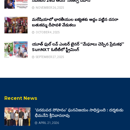
నవంబర్ 28వ తేదీన ‘సంకల్ప్ దివాస్’
NOVEMBER 26, 2025
మలేషియాలో భారతీయుల ఐక్యతకు అద్దం పట్టిన దసరా
బతుకమ్మ దీపావళి వేడుకలు
OCTOBER 4, 2025
యూత్ ఫుల్ లవ్ ఎంటర్ టైనర్ “మేఘాలు చెప్పిన ప్రేమకథ”
SunNXT ఓటీటీలో స్ట్రీమింగ్
SEPTEMBER 27, 2025
Recent News
‘పరమపద సోపానం’ ఘనవిజయం సాధిస్తుంది : దర్శకుడు
భీమనేని శ్రీనివాసరావు
APRIL 21, 2026