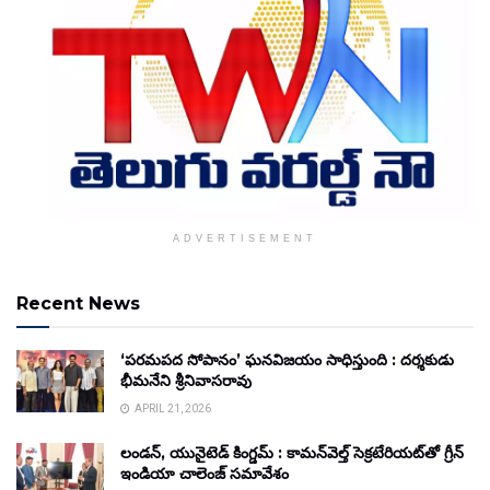
ADVERTISEMENT
Recent News
‘పరమపద సోపానం’ ఘనవిజయం సాధిస్తుంది : దర్శకుడు
భీమనేని శ్రీనివాసరావు
APRIL 21, 2026
లండన్, యునైటెడ్ కింగ్డమ్ : కామన్‌వెల్త్ సెక్రటేరియట్‌తో గ్రీన్
ఇండియా చాలెంజ్ సమావేశం