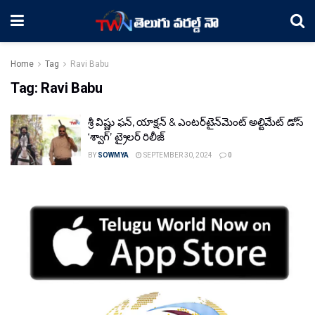
Home
Tag
Ravi Babu
Tag:
Ravi Babu
శ్రీ విష్ణు ఫన్, యాక్షన్ & ఎంటర్‌టైన్‌మెంట్ అల్టిమేట్ డోస్
‘శ్వాగ్’ ట్రైలర్ రిలీజ్
BY
SOWMYA
SEPTEMBER 30, 2024
0