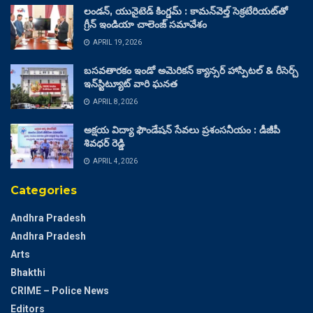
లండన్, యునైటెడ్ కింగ్డమ్ : కామన్‌వెల్త్ సెక్రటేరియట్‌తో
గ్రీన్ ఇండియా చాలెంజ్ సమావేశం
APRIL 19, 2026
బసవతారకం ఇండో అమెరికన్ క్యాన్సర్ హాస్పిటల్ & రీసెర్చ్
ఇన్‌స్టిట్యూట్ వారి ఘనత
APRIL 8, 2026
అక్షయ విద్యా ఫౌండేషన్ సేవలు ప్రశంసనీయం : డీజీపీ
శివధర్ రెడ్డి
APRIL 4, 2026
Categories
Andhra Pradesh
Andhra Pradesh
Arts
Bhakthi
CRIME – Police News
Editors