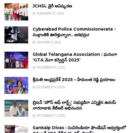
JCHSL డైరీ ఆవిష్కరణ
FEBRUARY 27, 2026
Cyberabad Police Commissionerate :
సంక్రాంతికి ఊరెళ్తున్నారా.. జరభద్రం!
JANUARY 3, 2026
Global Telangana Association : ఘనంగా
‘GTA మెగా కన్వెన్షన్ 2025’
DECEMBER 29, 2025
శ్రీమతి ఆంధ్రప్రదేశ్ 2025 – హేమలత రెడ్డి ప్రయాణం
DECEMBER 14, 2025
బ్రిటన్ ‘హౌస్ ఆఫ్ లార్డ్స్’ సభ్యుడిగా ఎన్నికైన ఉదయ్
నాగరాజుకు కేటీఆర్ అభినందన
DECEMBER 11, 2025
Sankalp Divas : సుచిరిండియా ఫౌండేషన్ ఆధ్వర్యంలో