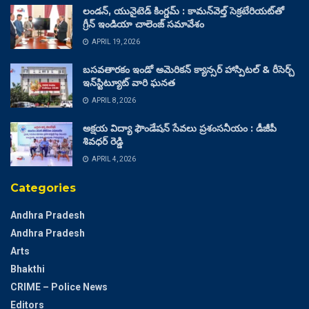
లండన్, యునైటెడ్ కింగ్డమ్ : కామన్‌వెల్త్ సెక్రటేరియట్‌తో
గ్రీన్ ఇండియా చాలెంజ్ సమావేశం
APRIL 19, 2026
బసవతారకం ఇండో అమెరికన్ క్యాన్సర్ హాస్పిటల్ & రీసెర్చ్
ఇన్‌స్టిట్యూట్ వారి ఘనత
APRIL 8, 2026
అక్షయ విద్యా ఫౌండేషన్ సేవలు ప్రశంసనీయం : డీజీపీ
శివధర్ రెడ్డి
APRIL 4, 2026
Categories
Andhra Pradesh
Andhra Pradesh
Arts
Bhakthi
CRIME – Police News
Editors