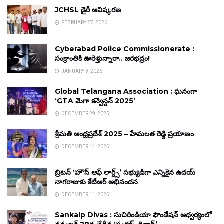
JCHSL డైరీ ఆవిష్కరణ
FEBRUARY 27, 2026
Cyberabad Police Commissionerate :
సంక్రాంతికి ఊరెళ్తున్నారా.. జరభద్రం!
JANUARY 3, 2026
Global Telangana Association : ఘనంగా
‘GTA మెగా కన్వెన్షన్ 2025’
DECEMBER 29, 2025
శ్రీమతి ఆంధ్రప్రదేశ్ 2025 – హేమలత రెడ్డి ప్రయాణం
DECEMBER 14, 2025
బ్రిటన్ ‘హౌస్ ఆఫ్ లార్డ్స్’ సభ్యుడిగా ఎన్నికైన ఉదయ్
నాగరాజుకు కేటీఆర్ అభినందన
DECEMBER 11, 2025
Sankalp Divas : సుచిరిండియా ఫౌండేషన్ ఆధ్వర్యంలో