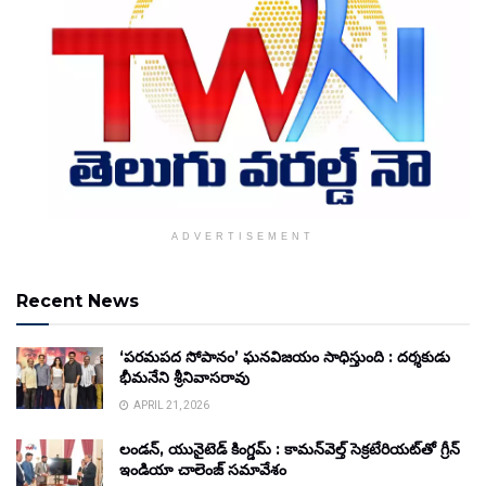
ADVERTISEMENT
Recent News
‘పరమపద సోపానం’ ఘనవిజయం సాధిస్తుంది : దర్శకుడు
భీమనేని శ్రీనివాసరావు
APRIL 21, 2026
లండన్, యునైటెడ్ కింగ్డమ్ : కామన్‌వెల్త్ సెక్రటేరియట్‌తో గ్రీన్
ఇండియా చాలెంజ్ సమావేశం