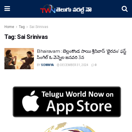
Home
Tag
Sai Srinivas
Tag:
Sai Srinivas
Bhairavam : బెల్లంకొండ సాయి శ్రీనివాస్ ‘భైరవం’ ఫస్ట్
సింగిల్ ఓ వెన్నెల జనవరి 3న
BY
SOWMYA
DECEMBER 31, 2024
0