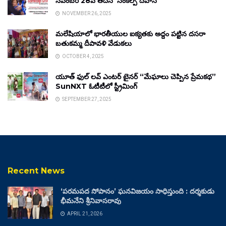
నవంబర్ 28వ తేదీన ‘సంకల్ప్ దివాస్’
NOVEMBER 26, 2025
మలేషియాలో భారతీయుల ఐక్యతకు అద్దం పట్టిన దసరా
బతుకమ్మ దీపావళి వేడుకలు
OCTOBER 4, 2025
యూత్ ఫుల్ లవ్ ఎంటర్ టైనర్ “మేఘాలు చెప్పిన ప్రేమకథ”
SunNXT ఓటీటీలో స్ట్రీమింగ్
SEPTEMBER 27, 2025
Recent News
‘పరమపద సోపానం’ ఘనవిజయం సాధిస్తుంది : దర్శకుడు
భీమనేని శ్రీనివాసరావు
APRIL 21, 2026