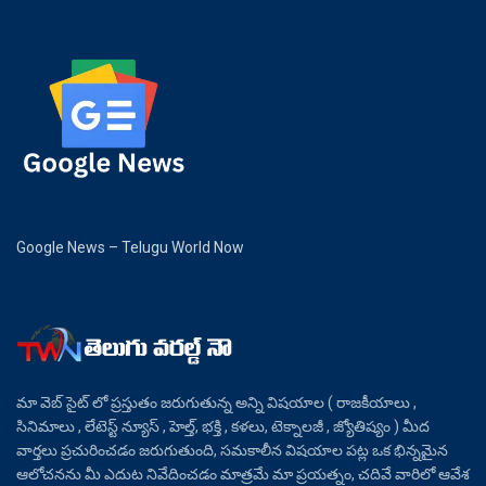
Google News – Telugu World Now
మా వెబ్ సైట్ లో ప్రస్తుతం జరుగుతున్న అన్ని విషయాల ( రాజకీయాలు ,
సినిమాలు , లేటెస్ట్ న్యూస్ , హెల్త్, భక్తి , కళలు, టెక్నాలజీ , జ్యోతిష్యం ) మీద
వార్తలు ప్రచురించడం జరుగుతుంది, సమకాలీన విషయాల పట్ల ఒక భిన్నమైన
ఆలోచనను మీ ఎదుట నివేదించడం మాత్రమే మా ప్రయత్నం, చదివే వారిలో ఆవేశ