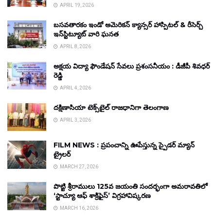
APRIL 19, 2026
బసవతారకం ఇండో అమెరికన్ క్యాన్సర్ హాస్పిటల్ & రీసెర్చ్
ఇన్‌స్టిట్యూట్ వారి ఘనత
APRIL 8, 2026
అక్షయ విద్యా ఫౌండేషన్ సేవలు ప్రశంసనీయం : డీజీపీ శివధర్
రెడ్డి
APRIL 4, 2026
దక్షిణాసియా టెక్స్‌టైల్ రాజధానిగా తెలంగాణ
APRIL 3, 2026
FILM NEWS : ప్రపంచాన్ని ఊపేస్తున్న స్పైడర్ మ్యాన్
ట్రైలర్
MARCH 27, 2026
పొట్టి శ్రీరాములు 125వ జయంతి సందర్భంగా అమరావతిలో
‘స్టాచ్యూ ఆఫ్ శాక్రిఫైస్’ విగ్రహావిష్కరణ
MARCH 16, 2026