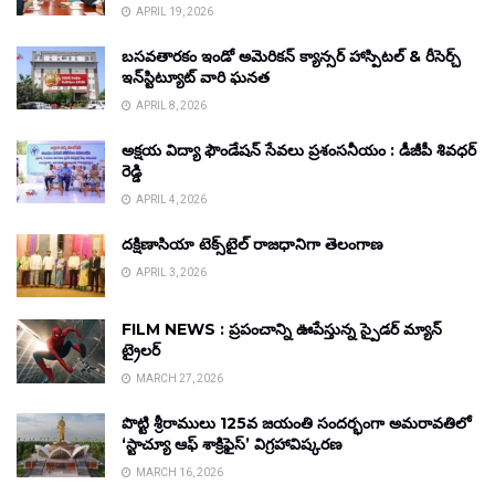
APRIL 19, 2026
బసవతారకం ఇండో అమెరికన్ క్యాన్సర్ హాస్పిటల్ & రీసెర్చ్
ఇన్‌స్టిట్యూట్ వారి ఘనత
APRIL 8, 2026
అక్షయ విద్యా ఫౌండేషన్ సేవలు ప్రశంసనీయం : డీజీపీ శివధర్
రెడ్డి
APRIL 4, 2026
దక్షిణాసియా టెక్స్‌టైల్ రాజధానిగా తెలంగాణ
APRIL 3, 2026
FILM NEWS : ప్రపంచాన్ని ఊపేస్తున్న స్పైడర్ మ్యాన్
ట్రైలర్
MARCH 27, 2026
పొట్టి శ్రీరాములు 125వ జయంతి సందర్భంగా అమరావతిలో
‘స్టాచ్యూ ఆఫ్ శాక్రిఫైస్’ విగ్రహావిష్కరణ
MARCH 16, 2026