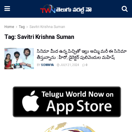
Home
Tag
Savitri Krishna Suman
Tag:
Savitri Krishna Suman
సినిమా మీద ఉన్న పిచ్చితో ఇల్లు అమ్మి మరీ ఈ సినిమా
తీస్తున్నాను : హీరో, డైరెక్టర్ పులివెందుల మహేష్
BY
SOWMYA
JULY 21, 2024
0