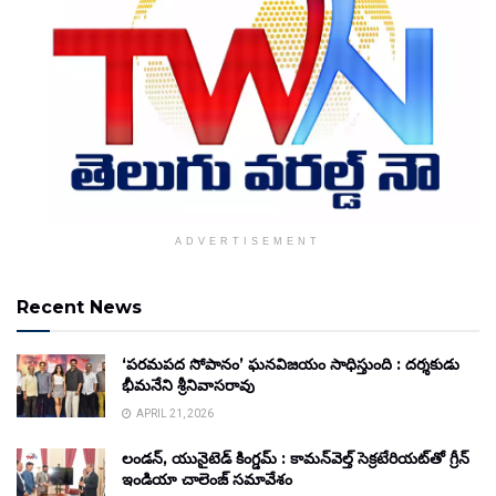
ADVERTISEMENT
Recent News
‘పరమపద సోపానం’ ఘనవిజయం సాధిస్తుంది : దర్శకుడు
భీమనేని శ్రీనివాసరావు
APRIL 21, 2026
లండన్, యునైటెడ్ కింగ్డమ్ : కామన్‌వెల్త్ సెక్రటేరియట్‌తో గ్రీన్
ఇండియా చాలెంజ్ సమావేశం