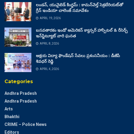
లండన్, యునైటెడ్ కింగ్డమ్ : కామన్‌వెల్త్ సెక్రటేరియట్‌తో
గ్రీన్ ఇండియా చాలెంజ్ సమావేశం
APRIL 19, 2026
బసవతారకం ఇండో అమెరికన్ క్యాన్సర్ హాస్పిటల్ & రీసెర్చ్
ఇన్‌స్టిట్యూట్ వారి ఘనత
APRIL 8, 2026
అక్షయ విద్యా ఫౌండేషన్ సేవలు ప్రశంసనీయం : డీజీపీ
శివధర్ రెడ్డి
APRIL 4, 2026
Categories
Andhra Pradesh
Andhra Pradesh
Arts
Bhakthi
CRIME – Police News
Editors