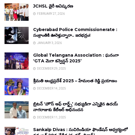
JCHSL డైరీ ఆవిష్కరణ
FEBRUARY 27, 2026
Cyberabad Police Commissionerate :
సంక్రాంతికి ఊరెళ్తున్నారా.. జరభద్రం!
JANUARY 3, 2026
Global Telangana Association : ఘనంగా
‘GTA మెగా కన్వెన్షన్ 2025’
DECEMBER 29, 2025
శ్రీమతి ఆంధ్రప్రదేశ్ 2025 – హేమలత రెడ్డి ప్రయాణం
DECEMBER 14, 2025
బ్రిటన్ ‘హౌస్ ఆఫ్ లార్డ్స్’ సభ్యుడిగా ఎన్నికైన ఉదయ్
నాగరాజుకు కేటీఆర్ అభినందన
DECEMBER 11, 2025
Sankalp Divas : సుచిరిండియా ఫౌండేషన్ ఆధ్వర్యంలో