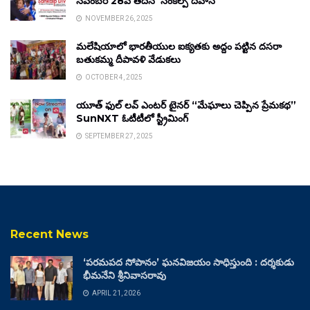
నవంబర్ 28వ తేదీన ‘సంకల్ప్ దివాస్’
NOVEMBER 26, 2025
మలేషియాలో భారతీయుల ఐక్యతకు అద్దం పట్టిన దసరా
బతుకమ్మ దీపావళి వేడుకలు
OCTOBER 4, 2025
యూత్ ఫుల్ లవ్ ఎంటర్ టైనర్ “మేఘాలు చెప్పిన ప్రేమకథ”
SunNXT ఓటీటీలో స్ట్రీమింగ్
SEPTEMBER 27, 2025
Recent News
‘పరమపద సోపానం’ ఘనవిజయం సాధిస్తుంది : దర్శకుడు
భీమనేని శ్రీనివాసరావు
APRIL 21, 2026