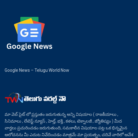
Google News – Telugu World Now
మా వెబ్ సైట్ లో ప్రస్తుతం జరుగుతున్న అన్ని విషయాల ( రాజకీయాలు ,
సినిమాలు , లేటెస్ట్ న్యూస్ , హెల్త్, భక్తి , కళలు, టెక్నాలజీ , జ్యోతిష్యం ) మీద
వార్తలు ప్రచురించడం జరుగుతుంది, సమకాలీన విషయాల పట్ల ఒక భిన్నమైన
ఆలోచనను మీ ఎదుట నివేదించడం మాత్రమే మా ప్రయత్నం, చదివే వారిలో ఆవేశ