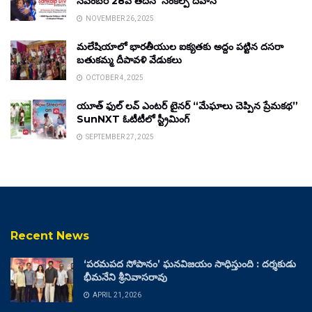
నవంబర్ 28వ తేదీన ‘సంకల్ప్ దివాస్’
NOVEMBER 26, 2025
మలేషియాలో భారతీయుల ఐక్యతకు అద్దం పట్టిన దసరా
బతుకమ్మ దీపావళి వేడుకలు
OCTOBER 4, 2025
యూత్ ఫుల్ లవ్ ఎంటర్ టైనర్ “మేఘాలు చెప్పిన ప్రేమకథ”
SunNXT ఓటీటీలో స్ట్రీమింగ్
SEPTEMBER 27, 2025
Recent News
‘పరమపద సోపానం’ ఘనవిజయం సాధిస్తుంది : దర్శకుడు
భీమనేని శ్రీనివాసరావు
APRIL 21, 2026