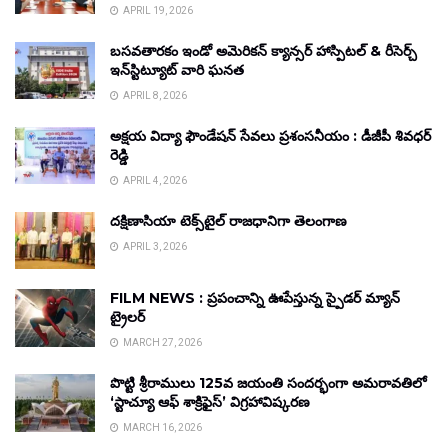
APRIL 19, 2026
బసవతారకం ఇండో అమెరికన్ క్యాన్సర్ హాస్పిటల్ & రీసెర్చ్
ఇన్‌స్టిట్యూట్ వారి ఘనత
APRIL 8, 2026
అక్షయ విద్యా ఫౌండేషన్ సేవలు ప్రశంసనీయం : డీజీపీ శివధర్
రెడ్డి
APRIL 4, 2026
దక్షిణాసియా టెక్స్‌టైల్ రాజధానిగా తెలంగాణ
APRIL 3, 2026
FILM NEWS : ప్రపంచాన్ని ఊపేస్తున్న స్పైడర్ మ్యాన్
ట్రైలర్
MARCH 27, 2026
పొట్టి శ్రీరాములు 125వ జయంతి సందర్భంగా అమరావతిలో
‘స్టాచ్యూ ఆఫ్ శాక్రిఫైస్’ విగ్రహావిష్కరణ
MARCH 16, 2026