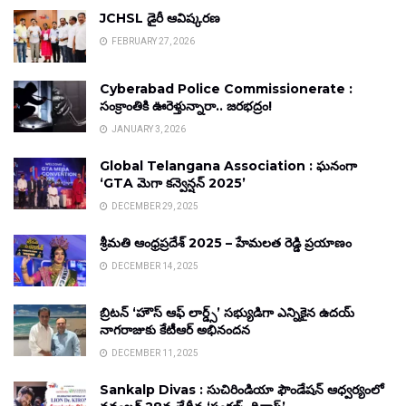
JCHSL డైరీ ఆవిష్కరణ
FEBRUARY 27, 2026
Cyberabad Police Commissionerate :
సంక్రాంతికి ఊరెళ్తున్నారా.. జరభద్రం!
JANUARY 3, 2026
Global Telangana Association : ఘనంగా
‘GTA మెగా కన్వెన్షన్ 2025’
DECEMBER 29, 2025
శ్రీమతి ఆంధ్రప్రదేశ్ 2025 – హేమలత రెడ్డి ప్రయాణం
DECEMBER 14, 2025
బ్రిటన్ ‘హౌస్ ఆఫ్ లార్డ్స్’ సభ్యుడిగా ఎన్నికైన ఉదయ్
నాగరాజుకు కేటీఆర్ అభినందన
DECEMBER 11, 2025
Sankalp Divas : సుచిరిండియా ఫౌండేషన్ ఆధ్వర్యంలో