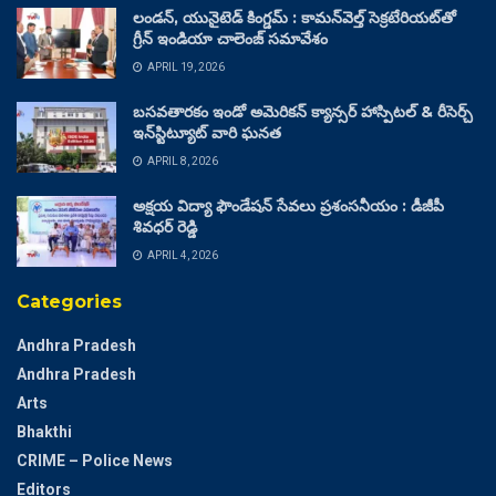
లండన్, యునైటెడ్ కింగ్డమ్ : కామన్‌వెల్త్ సెక్రటేరియట్‌తో
గ్రీన్ ఇండియా చాలెంజ్ సమావేశం
APRIL 19, 2026
బసవతారకం ఇండో అమెరికన్ క్యాన్సర్ హాస్పిటల్ & రీసెర్చ్
ఇన్‌స్టిట్యూట్ వారి ఘనత
APRIL 8, 2026
అక్షయ విద్యా ఫౌండేషన్ సేవలు ప్రశంసనీయం : డీజీపీ
శివధర్ రెడ్డి
APRIL 4, 2026
Categories
Andhra Pradesh
Andhra Pradesh
Arts
Bhakthi
CRIME – Police News
Editors