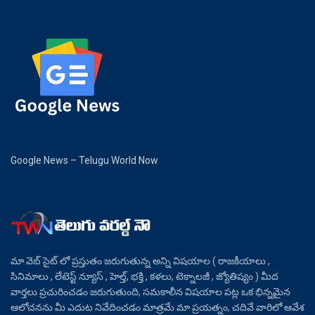
Google News – Telugu World Now
మా వెబ్ సైట్ లో ప్రస్తుతం జరుగుతున్న అన్ని విషయాల ( రాజకీయాలు ,
సినిమాలు , లేటెస్ట్ న్యూస్ , హెల్త్, భక్తి , కళలు, టెక్నాలజీ , జ్యోతిష్యం ) మీద
వార్తలు ప్రచురించడం జరుగుతుంది, సమకాలీన విషయాల పట్ల ఒక భిన్నమైన
ఆలోచనను మీ ఎదుట నివేదించడం మాత్రమే మా ప్రయత్నం, చదివే వారిలో ఆవేశ