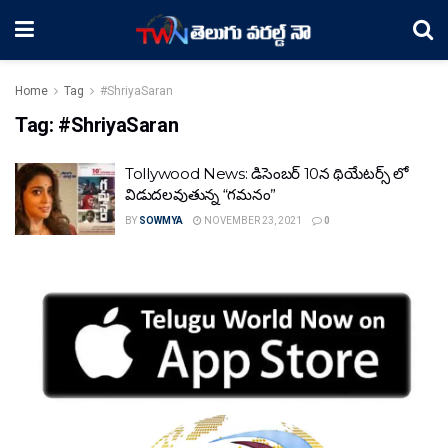
Home
Tag
#ShriyaSaran
Tag:
#ShriyaSaran
Tollywood News: డిసెంబర్ 10న థియేటర్స్ లో
విడుదలవుతున్న “గమనం”
BY
SOWMYA
NOVEMBER 23, 2021
0