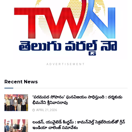
ADVERTISEMENT
Recent News
‘పరమపద సోపానం’ ఘనవిజయం సాధిస్తుంది : దర్శకుడు
భీమనేని శ్రీనివాసరావు
APRIL 21, 2026
లండన్, యునైటెడ్ కింగ్డమ్ : కామన్‌వెల్త్ సెక్రటేరియట్‌తో గ్రీన్
ఇండియా చాలెంజ్ సమావేశం