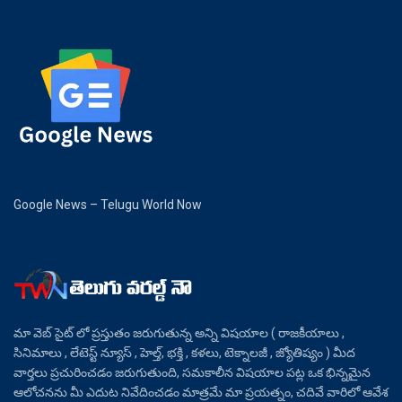
Google News – Telugu World Now
మా వెబ్ సైట్ లో ప్రస్తుతం జరుగుతున్న అన్ని విషయాల ( రాజకీయాలు ,
సినిమాలు , లేటెస్ట్ న్యూస్ , హెల్త్, భక్తి , కళలు, టెక్నాలజీ , జ్యోతిష్యం ) మీద
వార్తలు ప్రచురించడం జరుగుతుంది, సమకాలీన విషయాల పట్ల ఒక భిన్నమైన
ఆలోచనను మీ ఎదుట నివేదించడం మాత్రమే మా ప్రయత్నం, చదివే వారిలో ఆవేశ