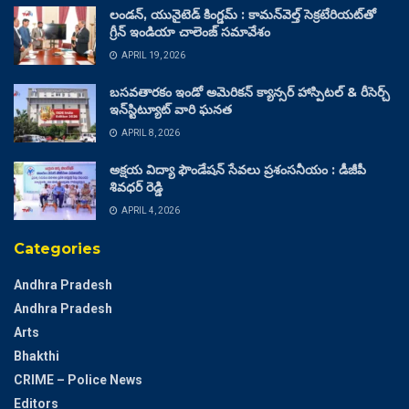
లండన్, యునైటెడ్ కింగ్డమ్ : కామన్‌వెల్త్ సెక్రటేరియట్‌తో
గ్రీన్ ఇండియా చాలెంజ్ సమావేశం
APRIL 19, 2026
బసవతారకం ఇండో అమెరికన్ క్యాన్సర్ హాస్పిటల్ & రీసెర్చ్
ఇన్‌స్టిట్యూట్ వారి ఘనత
APRIL 8, 2026
అక్షయ విద్యా ఫౌండేషన్ సేవలు ప్రశంసనీయం : డీజీపీ
శివధర్ రెడ్డి
APRIL 4, 2026
Categories
Andhra Pradesh
Andhra Pradesh
Arts
Bhakthi
CRIME – Police News
Editors