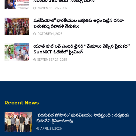
నవంబర్ 28వ తేదీన ‘సంకల్ప్ దివాస్’
NOVEMBER 26, 2025
మలేషియాలో భారతీయుల ఐక్యతకు అద్దం పట్టిన దసరా
బతుకమ్మ దీపావళి వేడుకలు
OCTOBER 4, 2025
యూత్ ఫుల్ లవ్ ఎంటర్ టైనర్ “మేఘాలు చెప్పిన ప్రేమకథ”
SunNXT ఓటీటీలో స్ట్రీమింగ్
SEPTEMBER 27, 2025
Recent News
‘పరమపద సోపానం’ ఘనవిజయం సాధిస్తుంది : దర్శకుడు
భీమనేని శ్రీనివాసరావు
APRIL 21, 2026