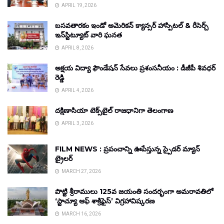
APRIL 19, 2026
బసవతారకం ఇండో అమెరికన్ క్యాన్సర్ హాస్పిటల్ & రీసెర్చ్
ఇన్‌స్టిట్యూట్ వారి ఘనత
APRIL 8, 2026
అక్షయ విద్యా ఫౌండేషన్ సేవలు ప్రశంసనీయం : డీజీపీ శివధర్
రెడ్డి
APRIL 4, 2026
దక్షిణాసియా టెక్స్‌టైల్ రాజధానిగా తెలంగాణ
APRIL 3, 2026
FILM NEWS : ప్రపంచాన్ని ఊపేస్తున్న స్పైడర్ మ్యాన్
ట్రైలర్
MARCH 27, 2026
పొట్టి శ్రీరాములు 125వ జయంతి సందర్భంగా అమరావతిలో
‘స్టాచ్యూ ఆఫ్ శాక్రిఫైస్’ విగ్రహావిష్కరణ
MARCH 16, 2026