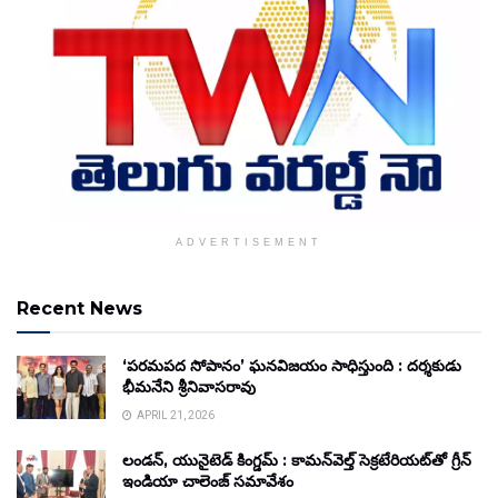
ADVERTISEMENT
Recent News
‘పరమపద సోపానం’ ఘనవిజయం సాధిస్తుంది : దర్శకుడు
భీమనేని శ్రీనివాసరావు
APRIL 21, 2026
లండన్, యునైటెడ్ కింగ్డమ్ : కామన్‌వెల్త్ సెక్రటేరియట్‌తో గ్రీన్
ఇండియా చాలెంజ్ సమావేశం