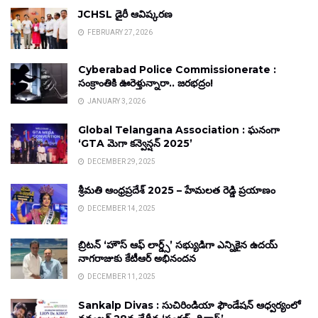
JCHSL డైరీ ఆవిష్కరణ
FEBRUARY 27, 2026
Cyberabad Police Commissionerate :
సంక్రాంతికి ఊరెళ్తున్నారా.. జరభద్రం!
JANUARY 3, 2026
Global Telangana Association : ఘనంగా
‘GTA మెగా కన్వెన్షన్ 2025’
DECEMBER 29, 2025
శ్రీమతి ఆంధ్రప్రదేశ్ 2025 – హేమలత రెడ్డి ప్రయాణం
DECEMBER 14, 2025
బ్రిటన్ ‘హౌస్ ఆఫ్ లార్డ్స్’ సభ్యుడిగా ఎన్నికైన ఉదయ్
నాగరాజుకు కేటీఆర్ అభినందన
DECEMBER 11, 2025
Sankalp Divas : సుచిరిండియా ఫౌండేషన్ ఆధ్వర్యంలో