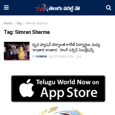
Home
Tag
Simran Sharma
Tag:
Simran Sharma
ధృవ ఫ్యాషన్ టెక్నాలజీ కాలేజ్ విద్యార్థుల మధ్య
‘కాంతార కాంతార..’ సాంగ్ సక్సెస్ సెలబ్రేషన్స్
BY
SOWMYA
OCTOBER 6, 2024
0