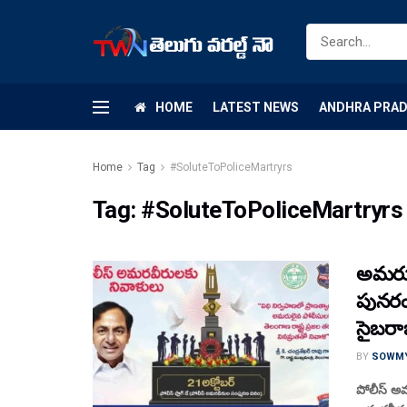
HOME
LATEST NEWS
ANDHRA PRA
Home
Tag
#SoluteToPoliceMartryrs
Tag:
#SoluteToPoliceMartryrs
అమరుల
పునరం
సైబరాబా
BY
SOWM
పోలీస్‌ 