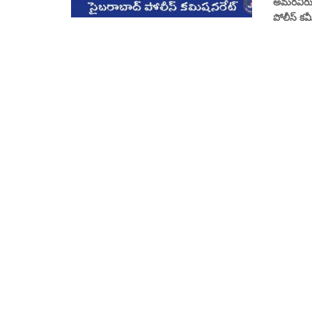
అమరవీరుల 
పోలీస్ కమ