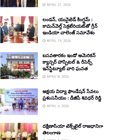
APRIL 21, 2026
లండన్, యునైటెడ్ కింగ్డమ్ :
కామన్‌వెల్త్ సెక్రటేరియట్‌తో గ్రీన్
ఇండియా చాలెంజ్ సమావేశం
APRIL 19, 2026
బసవతారకం ఇండో అమెరికన్
క్యాన్సర్ హాస్పిటల్ & రీసెర్చ్
ఇన్‌స్టిట్యూట్ వారి ఘనత
APRIL 8, 2026
అక్షయ విద్యా ఫౌండేషన్ సేవలు
ప్రశంసనీయం : డీజీపీ శివధర్ రెడ్డి
APRIL 4, 2026
దక్షిణాసియా టెక్స్‌టైల్ రాజధానిగా
తెలంగాణ