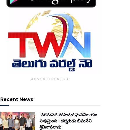
ADVERTISEMENT
Recent News
‘పరమపద సోపానం’ ఘనవిజయం
సాధిస్తుంది : దర్శకుడు భీమనేని
శ్రీనివాసరావు