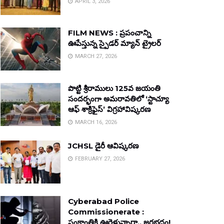
APRIL 3, 2026
FILM NEWS : ప్రపంచాన్ని
ఊపేస్తున్న స్పైడర్ మ్యాన్ ట్రైలర్
MARCH 27, 2026
పొట్టి శ్రీరాములు 125వ జయంతి
సందర్భంగా అమరావతిలో ‘స్టాచ్యూ
ఆఫ్ శాక్రిఫైస్’ విగ్రహావిష్కరణ
MARCH 16, 2026
JCHSL డైరీ ఆవిష్కరణ
FEBRUARY 27, 2026
Cyberabad Police
Commissionerate :
సంక్రాంతికి ఊరెళ్తున్నారా.. జరభద్రం!