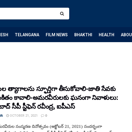
DESH
TELANGANA
FILM NEWS
BHAKTHI
HEALTH
ABOU
 త్యాగాలను స్ఫూర్తిగా తీసుకోవాలి-జాతి సేవకు
కితం కావాలి-అమరవీరులకు ఘనంగా నివాళులు:
ద్ సీపీ స్టీఫెన్ రవీంద్ర, ఐపీఎస్
YA
OCTOBER 21, 2021
0
అమరవీరుల సంస్మరణ దినోత్సవం (అక్టోబర్ 21, 2021) సందర్భంగా