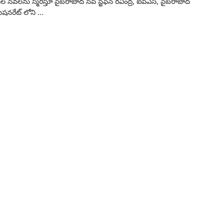
సేవలను స్మరిస్తూ సైబరాబాద్‌ సీపీ స్టీఫెన్ రవీంద్ర, ఐపీఎస్, సైబరాబాద్
ీషనరేట్ లోని ...