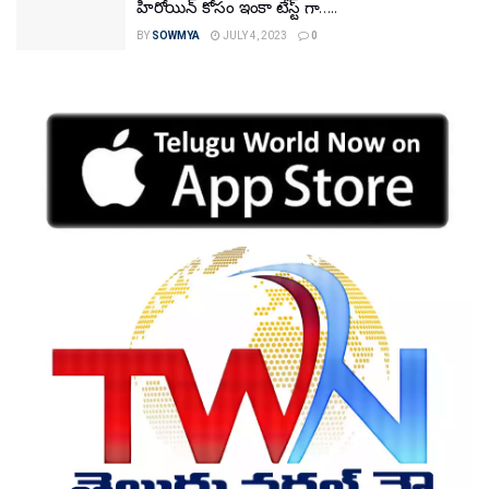
హీరోయిన్ కోసం ఇంకా టేస్ట్ గా…..
BY
SOWMYA
JULY 4, 2023
0