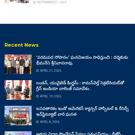
SEPTEMBER 27, 2025
Recent News
‘పరమపద సోపానం’ ఘనవిజయం సాధిస్తుంది : దర్శకుడు
భీమనేని శ్రీనివాసరావు
APRIL 21, 2026
లండన్, యునైటెడ్ కింగ్డమ్ : కామన్‌వెల్త్ సెక్రటేరియట్‌తో
గ్రీన్ ఇండియా చాలెంజ్ సమావేశం
APRIL 19, 2026
బసవతారకం ఇండో అమెరికన్ క్యాన్సర్ హాస్పిటల్ & రీసెర్చ్
ఇన్‌స్టిట్యూట్ వారి ఘనత
APRIL 8, 2026
అక్షయ విద్యా ఫౌండేషన్ సేవలు ప్రశంసనీయం : డీజీపీ