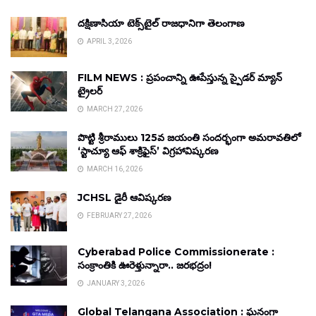
దక్షిణాసియా టెక్స్‌టైల్ రాజధానిగా తెలంగాణ
APRIL 3, 2026
FILM NEWS : ప్రపంచాన్ని ఊపేస్తున్న స్పైడర్ మ్యాన్
ట్రైలర్
MARCH 27, 2026
పొట్టి శ్రీరాములు 125వ జయంతి సందర్భంగా అమరావతిలో
‘స్టాచ్యూ ఆఫ్ శాక్రిఫైస్’ విగ్రహావిష్కరణ
MARCH 16, 2026
JCHSL డైరీ ఆవిష్కరణ
FEBRUARY 27, 2026
Cyberabad Police Commissionerate :
సంక్రాంతికి ఊరెళ్తున్నారా.. జరభద్రం!
JANUARY 3, 2026
Global Telangana Association : ఘనంగా