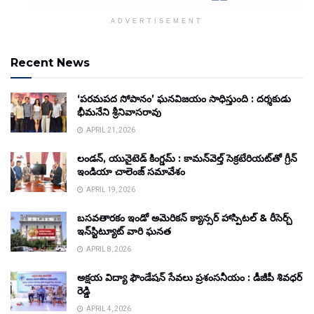
ADVERTISEMENT
Recent News
‘పరమపద సోపానం’ ఘనవిజయం సాధిస్తుంది : దర్శకుడు
భీమనేని శ్రీనివాసరావు
APRIL 21, 2026
లండన్, యునైటెడ్ కింగ్డమ్ : కామన్‌వెల్త్ సెక్రటేరియట్‌తో గ్రీన్
ఇండియా చాలెంజ్ సమావేశం
APRIL 19, 2026
బసవతారకం ఇండో అమెరికన్ క్యాన్సర్ హాస్పిటల్ & రీసెర్చ్
ఇన్‌స్టిట్యూట్ వారి ఘనత
APRIL 8, 2026
అక్షయ విద్యా ఫౌండేషన్ సేవలు ప్రశంసనీయం : డీజీపీ శివధర్
రెడ్డి
APRIL 4, 2026