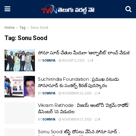
Home
Tag
Sonu Sood
Tag:
Sonu Sood
సోనూ సూద్ చేతుల మీదుగా ‘ఆల్ఫాలీట్’ లాంచ్ వేడుక
BY
SOWMYA
AUGUST 6, 2025
0
Suchirindia Foundation : ప్రముఖ నటుడు
సోనూసూద్ కు సంకల్ప్ కిరణ్ పురస్కారం
BY
SOWMYA
NOVEMBER 26, 2024
0
Vikram Rathode : విజయ్ ఆంటోనీ ‘విక్రమ్ రాథోడ్’
డిసెంబర్ 1న విడుదల
BY
SOWMYA
NOVEMBER 27, 2023
0
Sonu Sood: టేస్టి దోసలు వేసిన సోనూ సూద్ ..