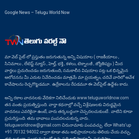
Google News – Telugu World Now
మా వెబ్ సైట్ లో ప్రస్తుతం జరుగుతున్న అన్ని విషయాల ( రాజకీయాలు ,
సినిమాలు , లేటెస్ట్ న్యూస్ , హెల్త్, భక్తి , కళలు, టెక్నాలజీ , జ్యోతిష్యం ) మీద
వార్తలు ప్రచురించడం జరుగుతుంది, సమకాలీన విషయాల పట్ల ఒక భిన్నమైన
ఆలోచనను మీ ఎదుట నివేదించడం మాత్రమే మా ప్రయత్నం, చదివే వారిలో ఆవేశ
కావేషాలను రెచ్చగొట్టడమూ.. ఉద్రేకాలను రేపడమూ ఈ వెబ్‌సైట్ ఉద్దేశం కాదు.
అన్ని రకాల వాదనలకు వేదికగా నిలిచేందుకు www.teluguworldnow.com
తన వంతు ప్రయత్నిస్తుంది. వార్తా కథనాల్లో వచ్చే విశ్లేషణలకు విరుద్ధమైన
వాదనలు ఎవరికైనా ఉంటే, వారు తర్కబద్ధంగా చెప్పదలచుకుంటే.. వాటిని కూడా
ప్రచురిస్తుంది. తమ భావాలు పంపదలచుకున్న వారు..
teluguworldnow@gmail.com చిరునామాకు పంపవచ్చు. లేదా Whats’up
+91 70132 94002 ద్వారా కూడా తమ అభిప్రాయాలను తెలియ చేయ వచ్చు,
తర్కబద్ధంగా, సంయమనంతో ఉన్న ప్రతి అభిప్రాయాన్నీ ప్రచురిస్తాం.