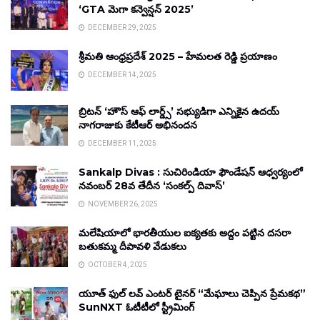
‘GTA మెగా కన్వెన్షన్ 2025’
DECEMBER 29, 2025
శ్రీమతి ఆంధ్రప్రదేశ్ 2025 – హేమలత రెడ్డి ప్రయాణం
DECEMBER 14, 2025
బ్రిటన్ ‘హౌస్ ఆఫ్ లార్డ్స్’ సభ్యుడిగా ఎన్నికైన ఉదయ్
నాగరాజుకు కేటీఆర్ అభినందన
DECEMBER 11, 2025
Sankalp Divas : సుచిరిండియా ఫౌండేషన్ ఆధ్వర్యంలో
నవంబర్ 28వ తేదీన ‘సంకల్ప్ దివాస్’
NOVEMBER 26, 2025
మలేషియాలో భారతీయుల ఐక్యతకు అద్దం పట్టిన దసరా
బతుకమ్మ దీపావళి వేడుకలు
OCTOBER 4, 2025
యూత్ ఫుల్ లవ్ ఎంటర్ టైనర్ “మేఘాలు చెప్పిన ప్రేమకథ”
SunNXT ఓటీటీలో స్ట్రీమింగ్