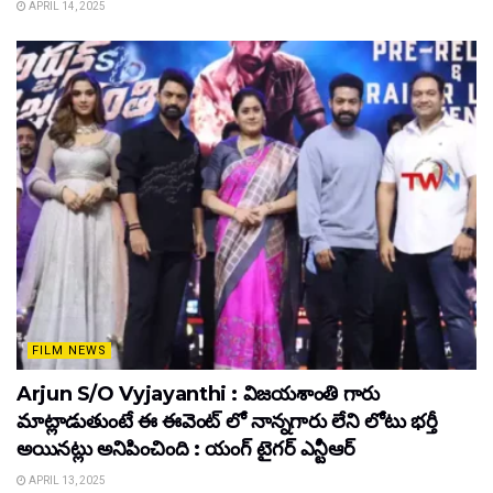
APRIL 14, 2025
FILM NEWS
Arjun S/O Vyjayanthi : విజయశాంతి గారు
మాట్లాడుతుంటే ఈ ఈవెంట్ లో నాన్నగారు లేని లోటు భర్తీ
అయినట్లు అనిపించింది : యంగ్ టైగర్ ఎన్టీఆర్
APRIL 13, 2025