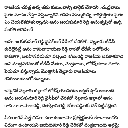
రాజకీయ చరిత్ర ఉన్న తమ కుటుంబాన్ని టార్గెట్ చేశారని.. చంద్రబాబు
సైతం మోసం చేస్తూ వస్తున్నారని తనను నమ్ముకున్న కార్యకర్తలకు సైతం
ఏం చేయలేకపోతున్నానని ఆనం జయకుమార్‌ రెడ్డి అసంతృప్తితో ఉన్న
సంగతి తెలిసిందే.
ఆనం జయకుమార్‌ రెడ్డి వైఎస్ఆర్ సీపీలో చేరికతో.. నెల్లూరు టీడీపీ
కుదేలైనట్లే ఆనం రామనారాయణ రెడ్డి రాకతో టీడీపీ బలోపేతం
కాకపోగా, బలహీనపడుతూ వచ్చింది. కోటంరెడ్డి రాజకీయ అవకాశవాది
అని ముద్రపడటంతో టీడీపీ నేతలు, చంద్రబాబు, లోకేష్ కూడా దూరం
పెడుతూ వస్తున్నారు. మొత్తానికి నెల్లూరు రాజకీయాలు
రసకందాయంలో ఉన్నాయి.
ఇప్పటికే నెల్లూరు జిల్లాలో లోకేష్‌ యువగళం అట్టర్ ప్లాప్ అయింది.
ఆనం జయకుమార్‌ రెడ్డి వైసీపీలో చేరికతో నెల్లూరు జిల్లాలో ఆనం
రామనారాయణ రెడ్డి, వెంకట్రామిరెడ్డి, కోటంరెడ్డిలకు చెక్ పెట్టినట్లైంది.
సీఎం జగన్ ఎత్తుగడలు ఎలా ఉంటాయో ప్రత్యర్ధులకు కూడా అందని
విధంగా ఉంటాయని జయకుమార్‌ రెడ్డి చేరికతో చంద్రబాబుకు అర్థమై