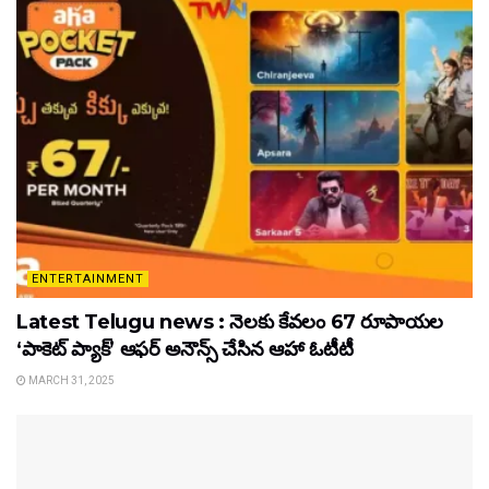
ENTERTAINMENT
Latest Telugu news : నెలకు కేవలం 67 రూపాయల
‘పాకెట్ ప్యాక్’ ఆఫర్ అనౌన్స్ చేసిన ఆహా ఓటీటీ
MARCH 31, 2025