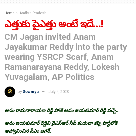
Home
Andhra Pradesh
ఎత్తుకు పైఎత్తు అంటే ఇదే…!
CM Jagan invited Anam
Jayakumar Reddy into the party
wearing YSRCP Scarf, Anam
Ramanarayana Reddy, Lokesh
Yuvagalam, AP Politics
by
Sowmya
July 4, 2023
ఆనం రామనారాయణ రెడ్డి పోతే ఆనం జయకుమార్‌ రెడ్డి వచ్చే..
ఆనం జయకుమార్‌ రెడ్డిని వైఎస్ఆర్‌ సీపీ కండువా కప్పి పార్టీలోకి
ఆహ్వానించిన సీఎం జగన్.