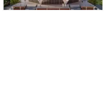
LATEST NEWS
పొట్టి శ్రీరాములు 125వ జయంతి సందర్భంగా అమరావతిలో
‘స్టాచ్యూ ఆఫ్ శాక్రిఫైస్’ విగ్రహావిష్కరణ
MARCH 16, 2026