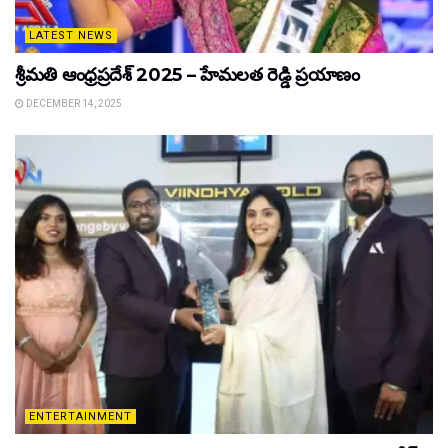
LATEST NEWS
శ్రీమతి ఆంధ్రప్రదేశ్ 2025 – హేమలత రెడ్డి ప్రయాణం
DECEMBER 14, 2025
ENTERTAINMENT