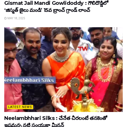
Gismat Jail Mandi Gowlidoddy : గౌలిదొడ్డిలో
‘జిస్మత్ జైలు మండి’ 15వ బ్రాంచ్ గ్రాండ్ లాంచ్
MAY 18, 2025
LATEST NEWS
Neelambhhari Silks : చేనేత చీరలంటే తనకెంతో
ఇష్టమన్న నటి సంయుక్తా మీనన్‌