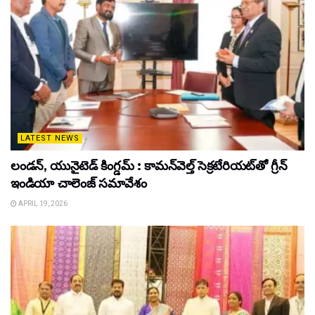
LATEST NEWS
లండన్, యునైటెడ్ కింగ్డమ్ : కామన్‌వెల్త్ సెక్రటేరియట్‌తో గ్రీన్
ఇండియా చాలెంజ్ సమావేశం
APRIL 19, 2026