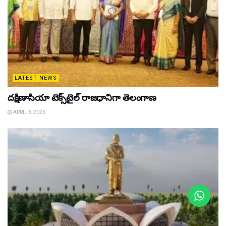
LATEST NEWS
దక్షిణాసియా టెక్స్‌టైల్ రాజధానిగా తెలంగాణ
APRIL 3, 2026