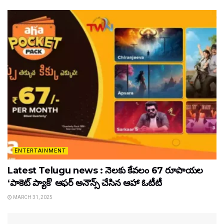
ENTERTAINMENT
Latest Telugu news : నెలకు కేవలం 67 రూపాయల
‘పాకెట్ ప్యాక్’ ఆఫర్ అనౌన్స్ చేసిన ఆహా ఓటీటీ
MARCH 31, 2025