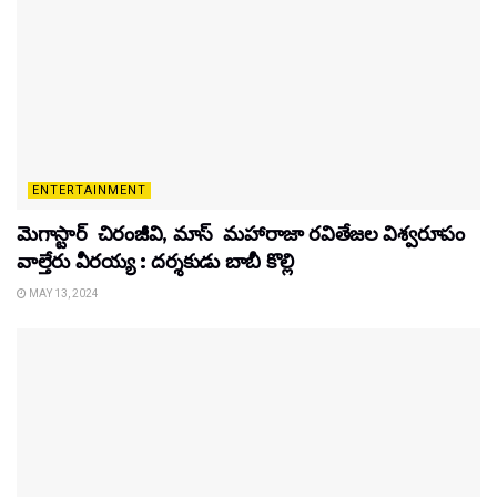
ENTERTAINMENT
మెగాస్టార్ చిరంజీవి, మాస్ మహారాజా రవితేజల విశ్వరూపం
వాల్తేరు వీరయ్య : దర్శకుడు బాబీ కొల్లి
MAY 13, 2024