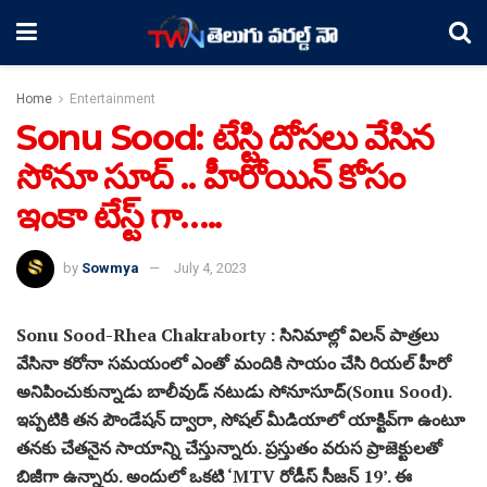
Home
Entertainment
Sonu Sood: టేస్టి దోసలు వేసిన
సోనూ సూద్ .. హీరోయిన్ కోసం
ఇంకా టేస్ట్ గా…..
by
Sowmya
July 4, 2023
Sonu Sood-Rhea Chakraborty : సినిమాల్లో విల‌న్ పాత్ర‌లు
వేసినా క‌రోనా స‌మ‌యంలో ఎంతో మందికి సాయం చేసి రియ‌ల్ హీరో
అనిపించుకున్నాడు బాలీవుడ్ న‌టుడు సోనూసూద్‌(Sonu Sood).
ఇప్ప‌టికి త‌న పౌండేష‌న్ ద్వారా, సోష‌ల్ మీడియాలో యాక్టివ్‌గా ఉంటూ
త‌న‌కు చేత‌నైన సాయాన్ని చేస్తున్నారు. ప్ర‌స్తుతం వ‌రుస ప్రాజెక్టుల‌తో
బిజీగా ఉన్నారు. అందులో ఒక‌టి ‘MTV రోడీస్‌ సీజన్ 19’. ఈ