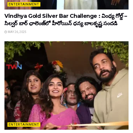
ENTERTAINMENT
Vindhya Gold Silver Bar Challenge : వింధ్య గోల్డ్ –
సిల్వర్ బార్ ఛాలెంజ్‌లో హీరోయిన్ ధ‌న్య బాల‌కృష్ణ‌ సందడి
MAY 26, 2025
ENTERTAINMENT