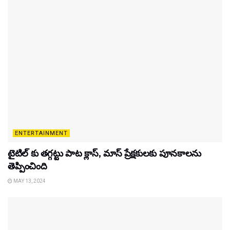
ENTERTAINMENT
టైటిల్‌ కు తగ్గట్టు పాట క్లాస్, మాస్ ప్రేక్షకులకు పూనకాలను
తెప్పించింది
MAY 13, 2024