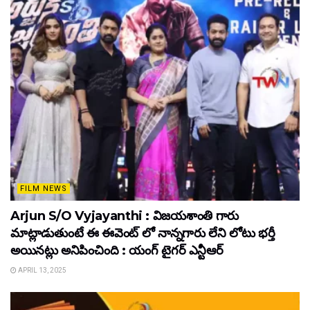
FILM NEWS
Arjun S/O Vyjayanthi : విజయశాంతి గారు
మాట్లాడుతుంటే ఈ ఈవెంట్ లో నాన్నగారు లేని లోటు భర్తీ
అయినట్లు అనిపించింది : యంగ్ టైగర్ ఎన్టీఆర్
APRIL 13, 2025