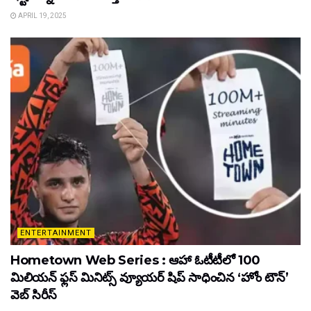
APRIL 19, 2025
ENTERTAINMENT
Hometown Web Series : ఆహా ఓటీటీలో 100
మిలియన్ ఫ్లస్ మినిట్స్ వ్యూయర్ షిప్ సాధించిన ‘హోం టౌన్’
వెబ్ సిరీస్