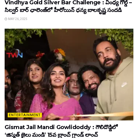
Vindhya Gold Silver Bar Challenge : వింధ్య గోల్డ్ –
సిల్వర్ బార్ ఛాలెంజ్‌లో హీరోయిన్ ధ‌న్య బాల‌కృష్ణ‌ సందడి
MAY 26, 2025
ENTERTAINMENT
Gismat Jail Mandi Gowlidoddy : గౌలిదొడ్డిలో
‘జిస్మత్ జైలు మండి’ 15వ బ్రాంచ్ గ్రాండ్ లాంచ్