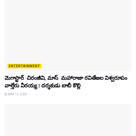
ENTERTAINMENT
మెగాస్టార్ చిరంజీవి, మాస్ మహారాజా రవితేజల విశ్వరూపం
వాల్తేరు వీరయ్య : దర్శకుడు బాబీ కొల్లి
MAY 13, 2024