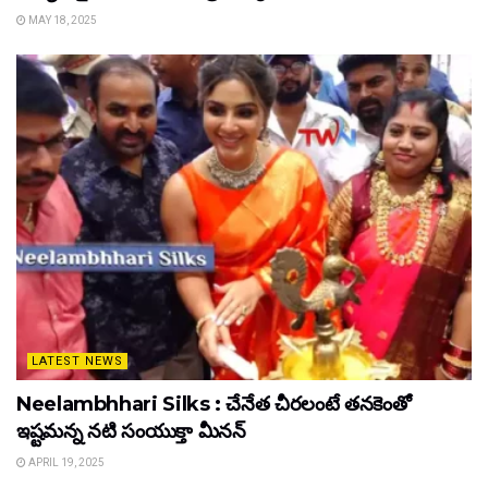
MAY 18, 2025
LATEST NEWS
Neelambhhari Silks : చేనేత చీరలంటే తనకెంతో
ఇష్టమన్న నటి సంయుక్తా మీనన్‌
APRIL 19, 2025