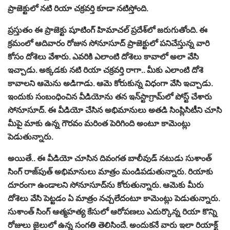
ప్రాజెక్టులో న‌టి రియా చ‌క్ర‌వ‌ర్తి కూడా న‌టిస్తోంది.
ప్ర‌స్తుతం ఈ ప్రాజెక్టు షూటింగ్ హిమాచ‌ల్ ప్ర‌దేశ్‌లో జ‌రుగుతోంది. ఈ
క్ర‌మంలో ఆదివారం రోజున సోనూసూద్ ప్రాజెక్టులో ప‌నిచేస్తున్న వారి
కోసం దోశెలు వేశారు. ఎవ‌రికి ఎలాంటి దోశెలు కావాలో అలా వేసి
ఇచ్చాడు. అక్క‌డ‌కు న‌టి రియా చ‌క్ర‌వ‌ర్తి రాగా.. మీకు ఎలాంటి దోశె
కావాల‌ని ఆమెను అడిగాడు. ఆమె కోరుకున్న విధంగా వేసి ఇచ్చాడు.
ఇందుకు సంబంధించిన వీడియోను త‌న ఇన్‌స్టాగ్రామ్‌లో పోస్ట్ చేశారు
సోనూసూద్‌. ఈ వీడియో చేసిన అభిమానులు అత‌డి సింప్లిసిటీని చూసి
మీపై మాకు ఉన్న గౌర‌వం మ‌రింత పెరిగింది అంటూ కామెంట్లు
పెడుతున్నారు.
అయితే.. ఈ వీడియో చూసిన దివంగ‌త బాలీవుడ్ న‌టుడు సుశాంత్
సింగ్ రాజ్‌పుత్ అభిమానులు మాత్రం మండిప‌డుతున్నారు. రియాకు
దూరంగా ఉండాల‌ని సోనూసూద్‌ను కోరుతున్నారు. ఆమెకు మీరు
దోశెలు వేసి పెట్ట‌డం ఏ మాత్రం న‌చ్చ‌లేదంటూ కామెంట్లు పెడుతున్నారు.
సుశాంత్ సింగ్ ఆత్మ‌హ‌త్య కేసులో ఆరోప‌ణ‌లు ఎదుర్కొన్న రియా కొన్ని
రోజులు జైలులో ఉన్న సంగ‌తి తెలిసిందే. అందుక‌నే వారు ఇలా రియాక్ట్