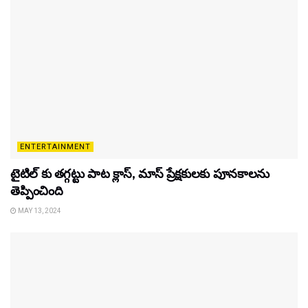
ENTERTAINMENT
టైటిల్‌ కు తగ్గట్టు పాట క్లాస్, మాస్ ప్రేక్షకులకు పూనకాలను
తెప్పించింది
MAY 13, 2024