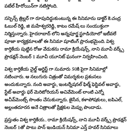
పటేల్ హీరోయిన్‌గా న‌టిస్తోంది.
సస్పెన్స్ త్రిల్లర్ గా రూపుదిద్దుకుంటున్న ఈ సినిమాను డాక్టర్ కె.చంద్ర
ఓబుల్ రెడ్డి, జి మహేశ్వరరెడ్డి, కాటం రమేష్ లు సంయుక్తంగా
నిర్మిస్తున్నారు. హైదరాబాద్ లోని అన్నపూర్ణ స్టూడియోలో ఇటీవ‌లే
పూజా కార్యక్రమాలతో ఈ సినిమా షూటింగ్ ప్రారంభమైంది. విశ్వ
కార్తికేయ పుట్టిన రోజు వేడుక‌ను రామా క్రియేషన్స్, నాని మూవీ వర్క్స్
ప్రొడక్షన్ నెంబర్ 1 మూవీ యూనిట్ ఘ‌నంగా నిర్వ‌హించింది.
విశ్వ కార్తికేయ చైల్డ్ ఆర్టిస్ట్ గా సుమారు 50కి పైగా సినిమాల్లో
న‌టించారు. ఆ నలుగురు చిత్రంతో విమర్శకుల ప్రశంసలు
అందుకున్నారు. నంది అవార్డు, ఇంటర్నేషనల్ ఫిల్మ్ ఫెస్టివల్ అవార్డు,
స్టేట్ అవార్డు ఫర్ మెరిటోరియస్ అచివేమెంట్ లాంటి ఎన్నో
అచీవ్‌మెంట్స్ సొంతం చేసుకున్నారు. జైసేన, కళాపోషకులు, ఐపిఎల్,
అల్లంతదూరన అనే చిత్రాల‌తో ప్రేక్ష‌కుల‌ మెప్పు పొందాడు.
ప్ర‌స్తుతం విశ్వ కార్తికేయ.. రామా క్రియేషన్స్, నాని మూవీ వర్క్స్ ప్రొడక్షన్
నెంబర్ 1తో పాటు పాన్ ఇండియన్ సినిమా ఎన్త్ హవర్ సినిమాలు