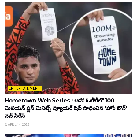
ENTERTAINMENT
Hometown Web Series : ఆహా ఓటీటీలో 100
మిలియన్ ఫ్లస్ మినిట్స్ వ్యూయర్ షిప్ సాధించిన ‘హోం టౌన్’
వెబ్ సిరీస్
APRIL 14, 2025