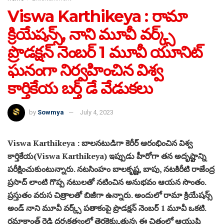
Viswa Karthikeya : రామా
క్రియేషన్స్, నాని మూవీ వర్క్స్
ప్రొడక్షన్ నెంబర్ 1 మూవీ యూనిట్
ఘ‌నంగా నిర్వహించిన విశ్వ
కార్తికేయ బర్త్ డే వేడుకలు
by
Sowmya
July 4, 2023
Viswa Karthikeya : బాలనటుడిగా కెరీర్ ఆరంభించిన విశ్వ
కార్తికేయ(Viswa Karthikeya) ఇప్పుడు హీరోగా త‌న అదృష్టాన్ని
ప‌రీక్షించుకుంటున్నారు. నటసింహం బాలకృష్ణ, బాపు, నటకిరీటి రాజేంద్ర
ప్రసాద్ లాంటి గొప్ప న‌టుల‌తో న‌టించిన అనుభ‌వం ఆయ‌న సొంతం.
ప్ర‌స్తుతం వ‌రుస చిత్రాల‌తో బిజీగా ఉన్నారు. అందులో రామా క్రియేషన్స్
అండ్ నాని మూవీ వర్క్స్ పతాకంపై ప్రొడక్షన్ నెంబర్ 1 మూవీ ఒక‌టి.
రమాకాంత్ రెడ్డి ద‌ర్శ‌క‌త్వంలో తెర‌కెక్కుతున్న ఈ చిత్రంలో ఆయుషి