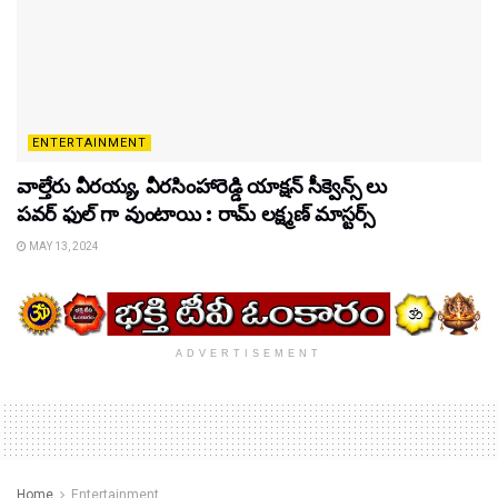
ENTERTAINMENT
వాల్తేరు వీరయ్య, వీరసింహారెడ్డి యాక్షన్ సీక్వెన్స్ లు
పవర్ ఫుల్ గా వుంటాయి : రామ్ లక్ష్మణ్ మాస్టర్స్
MAY 13, 2024
ADVERTISEMENT
Home
Entertainment