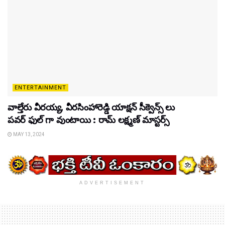
ENTERTAINMENT
వాల్తేరు వీరయ్య, వీరసింహారెడ్డి యాక్షన్ సీక్వెన్స్ లు
పవర్ ఫుల్ గా వుంటాయి : రామ్ లక్ష్మణ్ మాస్టర్స్
MAY 13, 2024
ADVERTISEMENT