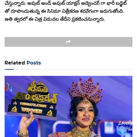
చేస్తున్నారు. అవుట్ అండ్ అవుట్ యాక్షన్ అడ్వెంచర్ గా భారీ బడ్జెట్
తో రూపొందుతున్న ఈ సినిమా చిత్రీక‌ర‌ణ శ‌ర‌వేగంగా జ‌రుగుతోంది.
అతి త్వరలో ఈ చిత్ర విడుద‌ల తేదీని ప్ర‌క‌టించ‌నున్నారు.
Related
Posts