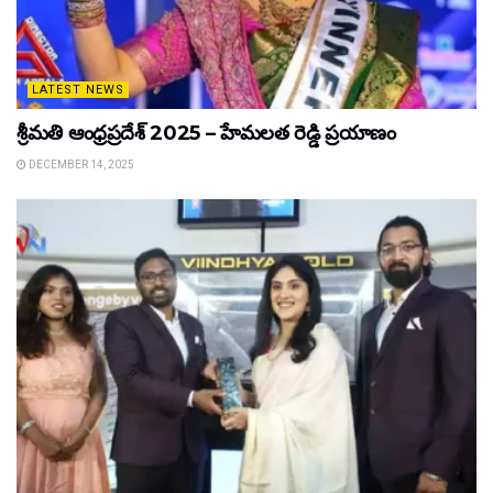
LATEST NEWS
శ్రీమతి ఆంధ్రప్రదేశ్ 2025 – హేమలత రెడ్డి ప్రయాణం
DECEMBER 14, 2025