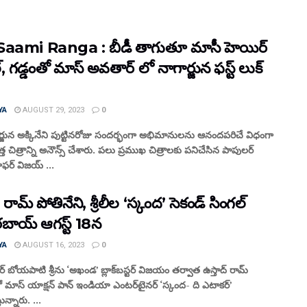
aami Ranga : బీడీ తాగుతూ మాసీ హెయిర్
్, గడ్డంతో మాస్ అవతార్‌ లో నాగార్జున ఫస్ట్ లుక్
YA
AUGUST 29, 2023
0
ార్జున అక్కినేని పుట్టినరోజు సందర్భంగా అభిమానులను ఆనందపరిచే విధంగా
 చిత్రాన్ని అనౌన్స్ చేశారు. పలు ప్రముఖ చిత్రాలకు పనిచేసిన పాపులర్
ాఫర్ విజయ్ ...
 రామ్ పోతినేని, శ్రీలీల ‘స్కంద’ సెకండ్ సింగల్
బాయ్ ఆగస్ట్ 18న
YA
AUGUST 16, 2023
0
్ బోయపాటి శ్రీను ‘అఖండ’ బ్లాక్‌బస్టర్ విజయం తర్వాత ఉస్తాద్ రామ్
ో మాస్ యాక్షన్ పాన్ ఇండియా ఎంటర్‌టైనర్ ‘స్కంద- ది ఎటాకర్‌’
ున్నారు. ...