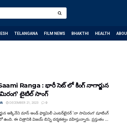
DESH
TELANGANA
FILM NEWS
BHAKTHI
HEALTH
ABOU
aami Ranga : భారీ సెట్ లో కింగ్ నాగార్జున
మిరంగ’ టైటిల్ సాంగ్
YA
DECEMBER 21, 2023
0
ార్జున అక్కినేని మాస్ అండ్ ఫ్యామిలీ ఎంటర్‌టైనర్ ‘నా సామిరంగ’ షూటింగ్
 ఉంది. ఈ చిత్రానికి విజయ్ బిన్ని దర్శకత్వం వహిస్తున్నారు. ప్రస్తుతం ...