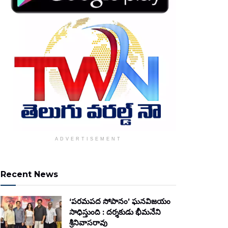
ADVERTISEMENT
Recent News
‘పరమపద సోపానం’ ఘనవిజయం
సాధిస్తుంది : దర్శకుడు భీమనేని
శ్రీనివాసరావు