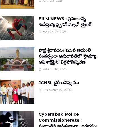
APRIL 3, 2026
FILM NEWS : ప్రపంచాన్ని
ఊపేస్తున్న స్పైడర్ మ్యాన్ ట్రైలర్
MARCH 27, 2026
పొట్టి శ్రీరాములు 125వ జయంతి
సందర్భంగా అమరావతిలో ‘స్టాచ్యూ
ఆఫ్ శాక్రిఫైస్’ విగ్రహావిష్కరణ
MARCH 16, 2026
JCHSL డైరీ ఆవిష్కరణ
FEBRUARY 27, 2026
Cyberabad Police
Commissionerate :
సంక్రాంతికి ఊరెళ్తున్నారా.. జరభద్రం!