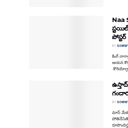
Naa S
స్టయిల
పోస్టర్‌
BY
SOWM
కింగ్ నాగ
ఆయన కొత్త
కొరియోగ్ర
ఉస్తాద్
గందార
BY
SOWM
మాస్ మేకర
పోతినేనిత
రూపొందిస్త