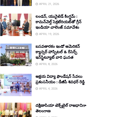
APRIL 21, 2026
లండన్, యునైటెడ్ కింగ్డమ్ :
కామన్‌వెల్త్ సెక్రటేరియట్‌తో గ్రీన్
ఇండియా చాలెంజ్ సమావేశం
APRIL 19, 2026
బసవతారకం ఇండో అమెరికన్
క్యాన్సర్ హాస్పిటల్ & రీసెర్చ్
ఇన్‌స్టిట్యూట్ వారి ఘనత
APRIL 8, 2026
అక్షయ విద్యా ఫౌండేషన్ సేవలు
ప్రశంసనీయం : డీజీపీ శివధర్ రెడ్డి
APRIL 4, 2026
దక్షిణాసియా టెక్స్‌టైల్ రాజధానిగా
తెలంగాణ