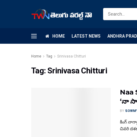
HOME
LATEST NEWS
ANDHRA PRA
Home
Tag
Srinivasa Chitturi
Tag:
Srinivasa Chitturi
Naa S
‘నా సా
BY
SOWM
కింగ్ నాగ
చివరి దశలో