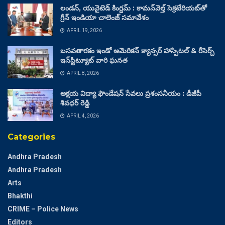
లండన్, యునైటెడ్ కింగ్డమ్ : కామన్‌వెల్త్ సెక్రటేరియట్‌తో
గ్రీన్ ఇండియా చాలెంజ్ సమావేశం
APRIL 19, 2026
బసవతారకం ఇండో అమెరికన్ క్యాన్సర్ హాస్పిటల్ & రీసెర్చ్
ఇన్‌స్టిట్యూట్ వారి ఘనత
APRIL 8, 2026
అక్షయ విద్యా ఫౌండేషన్ సేవలు ప్రశంసనీయం : డీజీపీ
శివధర్ రెడ్డి
APRIL 4, 2026
Categories
Andhra Pradesh
Andhra Pradesh
Arts
Bhakthi
CRIME – Police News
Editors