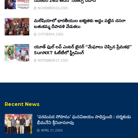
నవంబర్ 28వ తేదీన ‘సంకల్ప్ దివాస్’
NOVEMBER 26, 2025
మలేషియాలో భారతీయుల ఐక్యతకు అద్దం పట్టిన దసరా
బతుకమ్మ దీపావళి వేడుకలు
OCTOBER 4, 2025
యూత్ ఫుల్ లవ్ ఎంటర్ టైనర్ “మేఘాలు చెప్పిన ప్రేమకథ”
SunNXT ఓటీటీలో స్ట్రీమింగ్
SEPTEMBER 27, 2025
Recent News
‘పరమపద సోపానం’ ఘనవిజయం సాధిస్తుంది : దర్శకుడు
భీమనేని శ్రీనివాసరావు
APRIL 21, 2026