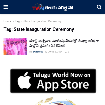
Home
Tag
State Inauguration Ceremony
Tag:
State Inauguration Ceremony
దశాబ్ది ఉత్సవాల ముగింపు వేడుకల్లో ముఖ్య అతిథిగా
పాల్గొని ప్రసంగించిన కేసీఆర్
BY
SOWMYA
JUNE 2, 2024
0