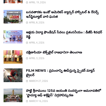
APRIL 19, 2026
బసవతారకం ఇండో అమెరికన్ క్యాన్సర్ హాస్పిటల్ & రీసెర్చ్
ఇన్‌స్టిట్యూట్ వారి ఘనత
APRIL 8, 2026
అక్షయ విద్యా ఫౌండేషన్ సేవలు ప్రశంసనీయం : డీజీపీ శివధర్
రెడ్డి
APRIL 4, 2026
దక్షిణాసియా టెక్స్‌టైల్ రాజధానిగా తెలంగాణ
APRIL 3, 2026
FILM NEWS : ప్రపంచాన్ని ఊపేస్తున్న స్పైడర్ మ్యాన్
ట్రైలర్
MARCH 27, 2026
పొట్టి శ్రీరాములు 125వ జయంతి సందర్భంగా అమరావతిలో
‘స్టాచ్యూ ఆఫ్ శాక్రిఫైస్’ విగ్రహావిష్కరణ
MARCH 16, 2026