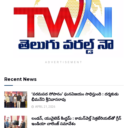
ADVERTISEMENT
Recent News
‘పరమపద సోపానం’ ఘనవిజయం సాధిస్తుంది : దర్శకుడు
భీమనేని శ్రీనివాసరావు
APRIL 21, 2026
లండన్, యునైటెడ్ కింగ్డమ్ : కామన్‌వెల్త్ సెక్రటేరియట్‌తో గ్రీన్
ఇండియా చాలెంజ్ సమావేశం