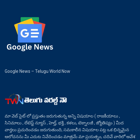
Google News – Telugu World Now
మా వెబ్ సైట్ లో ప్రస్తుతం జరుగుతున్న అన్ని విషయాల ( రాజకీయాలు ,
సినిమాలు , లేటెస్ట్ న్యూస్ , హెల్త్, భక్తి , కళలు, టెక్నాలజీ , జ్యోతిష్యం ) మీద
వార్తలు ప్రచురించడం జరుగుతుంది, సమకాలీన విషయాల పట్ల ఒక భిన్నమైన
ఆలోచనను మీ ఎదుట నివేదించడం మాత్రమే మా ప్రయత్నం, చదివే వారిలో ఆవేశ