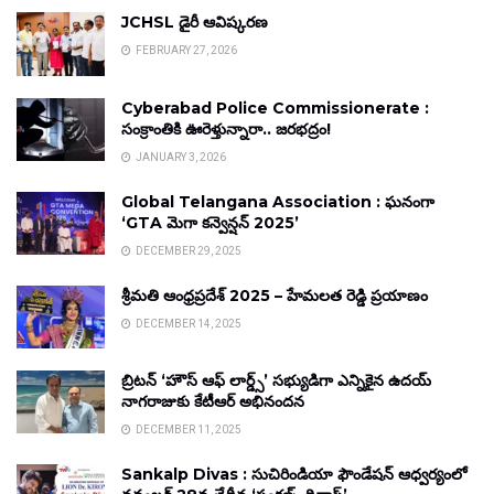
JCHSL డైరీ ఆవిష్కరణ
FEBRUARY 27, 2026
Cyberabad Police Commissionerate :
సంక్రాంతికి ఊరెళ్తున్నారా.. జరభద్రం!
JANUARY 3, 2026
Global Telangana Association : ఘనంగా
‘GTA మెగా కన్వెన్షన్ 2025’
DECEMBER 29, 2025
శ్రీమతి ఆంధ్రప్రదేశ్ 2025 – హేమలత రెడ్డి ప్రయాణం
DECEMBER 14, 2025
బ్రిటన్ ‘హౌస్ ఆఫ్ లార్డ్స్’ సభ్యుడిగా ఎన్నికైన ఉదయ్
నాగరాజుకు కేటీఆర్ అభినందన
DECEMBER 11, 2025
Sankalp Divas : సుచిరిండియా ఫౌండేషన్ ఆధ్వర్యంలో