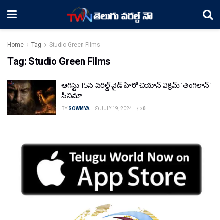
Home
Tag
Studio Green Films
Tag:
Studio Green Films
ఆగస్టు 15న వరల్డ్ వైడ్ హీరో చియాన్ విక్రమ్ ‘తంగలాన్’
సినిమా
BY
SOWMYA
JULY 19, 2024
0