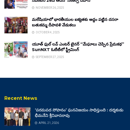
నవంబర్ 28వ తేదీన ‘సంకల్ప్ దివాస్’
NOVEMBER 26, 2025
మలేషియాలో భారతీయుల ఐక్యతకు అద్దం పట్టిన దసరా
బతుకమ్మ దీపావళి వేడుకలు
OCTOBER 4, 2025
యూత్ ఫుల్ లవ్ ఎంటర్ టైనర్ “మేఘాలు చెప్పిన ప్రేమకథ”
SunNXT ఓటీటీలో స్ట్రీమింగ్
SEPTEMBER 27, 2025
Recent News
‘పరమపద సోపానం’ ఘనవిజయం సాధిస్తుంది : దర్శకుడు
భీమనేని శ్రీనివాసరావు
APRIL 21, 2026