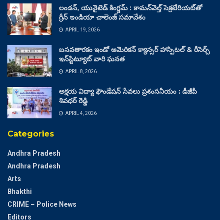
లండన్, యునైటెడ్ కింగ్డమ్ : కామన్‌వెల్త్ సెక్రటేరియట్‌తో
గ్రీన్ ఇండియా చాలెంజ్ సమావేశం
APRIL 19, 2026
బసవతారకం ఇండో అమెరికన్ క్యాన్సర్ హాస్పిటల్ & రీసెర్చ్
ఇన్‌స్టిట్యూట్ వారి ఘనత
APRIL 8, 2026
అక్షయ విద్యా ఫౌండేషన్ సేవలు ప్రశంసనీయం : డీజీపీ
శివధర్ రెడ్డి
APRIL 4, 2026
Categories
Andhra Pradesh
Andhra Pradesh
Arts
Bhakthi
CRIME – Police News
Editors