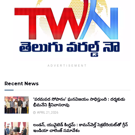
ADVERTISEMENT
Recent News
‘పరమపద సోపానం’ ఘనవిజయం సాధిస్తుంది : దర్శకుడు
భీమనేని శ్రీనివాసరావు
APRIL 21, 2026
లండన్, యునైటెడ్ కింగ్డమ్ : కామన్‌వెల్త్ సెక్రటేరియట్‌తో గ్రీన్
ఇండియా చాలెంజ్ సమావేశం