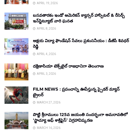
APRIL 19, 2026
బసవతారకం ఇండో అమెరికన్ క్యాన్సర్ హాస్పిటల్ & రీసెర్చ్
ఇన్‌స్టిట్యూట్ వారి ఘనత
APRIL 8, 2026
అక్షయ విద్యా ఫౌండేషన్ సేవలు ప్రశంసనీయం : డీజీపీ శివధర్
రెడ్డి
APRIL 4, 2026
దక్షిణాసియా టెక్స్‌టైల్ రాజధానిగా తెలంగాణ
APRIL 3, 2026
FILM NEWS : ప్రపంచాన్ని ఊపేస్తున్న స్పైడర్ మ్యాన్
ట్రైలర్
MARCH 27, 2026
పొట్టి శ్రీరాములు 125వ జయంతి సందర్భంగా అమరావతిలో
‘స్టాచ్యూ ఆఫ్ శాక్రిఫైస్’ విగ్రహావిష్కరణ
MARCH 16, 2026