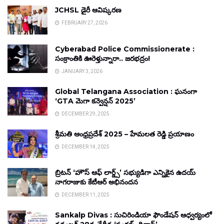
JCHSL డైరీ ఆవిష్కరణ
FEBRUARY 27, 2026
Cyberabad Police Commissionerate :
సంక్రాంతికి ఊరెళ్తున్నారా.. జరభద్రం!
JANUARY 3, 2026
Global Telangana Association : ఘనంగా
‘GTA మెగా కన్వెన్షన్ 2025’
DECEMBER 29, 2025
శ్రీమతి ఆంధ్రప్రదేశ్ 2025 – హేమలత రెడ్డి ప్రయాణం
DECEMBER 14, 2025
బ్రిటన్ ‘హౌస్ ఆఫ్ లార్డ్స్’ సభ్యుడిగా ఎన్నికైన ఉదయ్
నాగరాజుకు కేటీఆర్ అభినందన
DECEMBER 11, 2025
Sankalp Divas : సుచిరిండియా ఫౌండేషన్ ఆధ్వర్యంలో