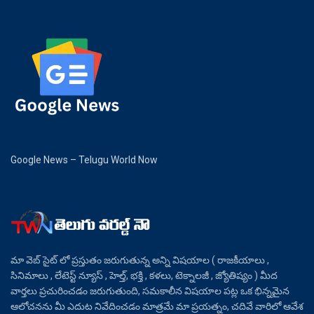
Google News – Telugu World Now
మా వెబ్ సైట్ లో ప్రస్తుతం జరుగుతున్న అన్ని విషయాల ( రాజకీయాలు ,
సినిమాలు , లేటెస్ట్ న్యూస్ , హెల్త్, భక్తి , కళలు, టెక్నాలజీ , జ్యోతిష్యం ) మీద
వార్తలు ప్రచురించడం జరుగుతుంది, సమకాలీన విషయాల పట్ల ఒక భిన్నమైన
ఆలోచనను మీ ఎదుట నివేదించడం మాత్రమే మా ప్రయత్నం, చదివే వారిలో ఆవేశ