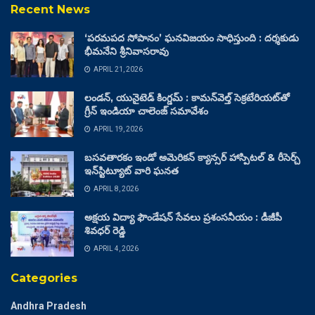
Recent News
‘పరమపద సోపానం’ ఘనవిజయం సాధిస్తుంది : దర్శకుడు
భీమనేని శ్రీనివాసరావు
APRIL 21, 2026
లండన్, యునైటెడ్ కింగ్డమ్ : కామన్‌వెల్త్ సెక్రటేరియట్‌తో
గ్రీన్ ఇండియా చాలెంజ్ సమావేశం
APRIL 19, 2026
బసవతారకం ఇండో అమెరికన్ క్యాన్సర్ హాస్పిటల్ & రీసెర్చ్
ఇన్‌స్టిట్యూట్ వారి ఘనత
APRIL 8, 2026
అక్షయ విద్యా ఫౌండేషన్ సేవలు ప్రశంసనీయం : డీజీపీ
శివధర్ రెడ్డి
APRIL 4, 2026
Categories
Andhra Pradesh