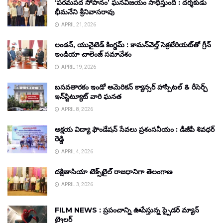
‘పరమపద సోపానం’ ఘనవిజయం సాధిస్తుంది : దర్శకుడు
భీమనేని శ్రీనివాసరావు
APRIL 21, 2026
లండన్, యునైటెడ్ కింగ్డమ్ : కామన్‌వెల్త్ సెక్రటేరియట్‌తో గ్రీన్
ఇండియా చాలెంజ్ సమావేశం
APRIL 19, 2026
బసవతారకం ఇండో అమెరికన్ క్యాన్సర్ హాస్పిటల్ & రీసెర్చ్
ఇన్‌స్టిట్యూట్ వారి ఘనత
APRIL 8, 2026
అక్షయ విద్యా ఫౌండేషన్ సేవలు ప్రశంసనీయం : డీజీపీ శివధర్
రెడ్డి
APRIL 4, 2026
దక్షిణాసియా టెక్స్‌టైల్ రాజధానిగా తెలంగాణ
APRIL 3, 2026
FILM NEWS : ప్రపంచాన్ని ఊపేస్తున్న స్పైడర్ మ్యాన్
ట్రైలర్