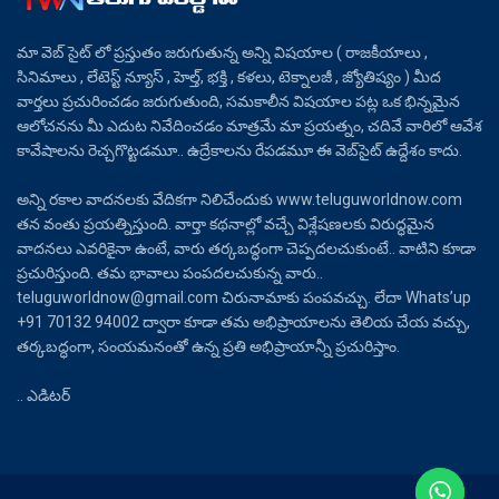
మా వెబ్ సైట్ లో ప్రస్తుతం జరుగుతున్న అన్ని విషయాల ( రాజకీయాలు ,
సినిమాలు , లేటెస్ట్ న్యూస్ , హెల్త్, భక్తి , కళలు, టెక్నాలజీ , జ్యోతిష్యం ) మీద
వార్తలు ప్రచురించడం జరుగుతుంది, సమకాలీన విషయాల పట్ల ఒక భిన్నమైన
ఆలోచనను మీ ఎదుట నివేదించడం మాత్రమే మా ప్రయత్నం, చదివే వారిలో ఆవేశ
కావేషాలను రెచ్చగొట్టడమూ.. ఉద్రేకాలను రేపడమూ ఈ వెబ్‌సైట్ ఉద్దేశం కాదు.
అన్ని రకాల వాదనలకు వేదికగా నిలిచేందుకు www.teluguworldnow.com
తన వంతు ప్రయత్నిస్తుంది. వార్తా కథనాల్లో వచ్చే విశ్లేషణలకు విరుద్ధమైన
వాదనలు ఎవరికైనా ఉంటే, వారు తర్కబద్ధంగా చెప్పదలచుకుంటే.. వాటిని కూడా
ప్రచురిస్తుంది. తమ భావాలు పంపదలచుకున్న వారు..
teluguworldnow@gmail.com చిరునామాకు పంపవచ్చు. లేదా Whats’up
+91 70132 94002 ద్వారా కూడా తమ అభిప్రాయాలను తెలియ చేయ వచ్చు,
తర్కబద్ధంగా, సంయమనంతో ఉన్న ప్రతి అభిప్రాయాన్నీ ప్రచురిస్తాం.
.. ఎడిటర్