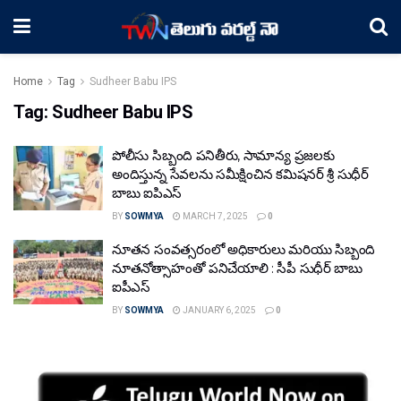
Home
Tag
Sudheer Babu IPS
Tag:
Sudheer Babu IPS
పోలీసు సిబ్బంది పనితీరు, సామాన్య ప్రజలకు
అందిస్తున్న సేవలను సమీక్షించిన కమిషనర్ శ్రీ సుధీర్
బాబు ఐపిఎస్
BY
SOWMYA
MARCH 7, 2025
0
నూతన సంవత్సరంలో అధికారులు మరియు సిబ్బంది
నూతనోత్సాహంతో పనిచేయాలి : సీపీ సుధీర్ బాబు
ఐపీఎస్
BY
SOWMYA
JANUARY 6, 2025
0