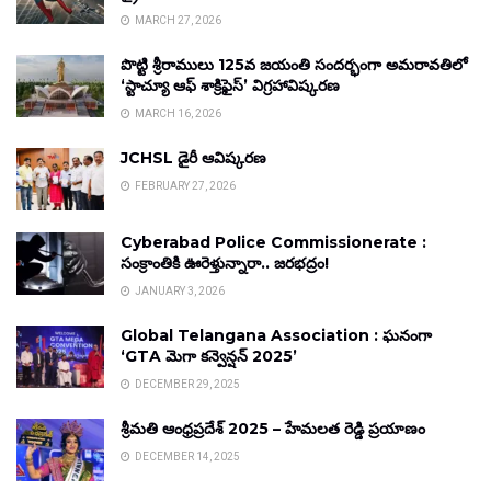
MARCH 27, 2026
పొట్టి శ్రీరాములు 125వ జయంతి సందర్భంగా అమరావతిలో
‘స్టాచ్యూ ఆఫ్ శాక్రిఫైస్’ విగ్రహావిష్కరణ
MARCH 16, 2026
JCHSL డైరీ ఆవిష్కరణ
FEBRUARY 27, 2026
Cyberabad Police Commissionerate :
సంక్రాంతికి ఊరెళ్తున్నారా.. జరభద్రం!
JANUARY 3, 2026
Global Telangana Association : ఘనంగా
‘GTA మెగా కన్వెన్షన్ 2025’
DECEMBER 29, 2025
శ్రీమతి ఆంధ్రప్రదేశ్ 2025 – హేమలత రెడ్డి ప్రయాణం
DECEMBER 14, 2025