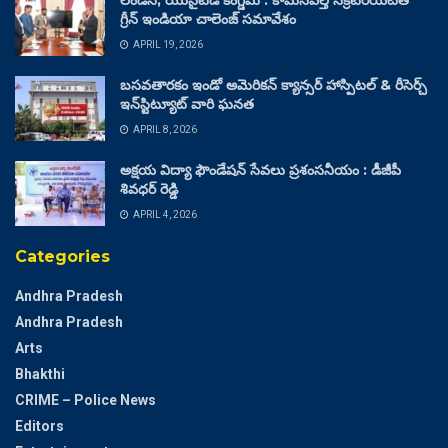
లండన్, యునైటెడ్ కింగ్డమ్ : కామన్‌వెల్త్ సెక్రటేరియట్‌తో
గ్రీన్ ఇండియా చాలెంజ్ సమావేశం
APRIL 19, 2026
బసవతారకం ఇండో అమెరికన్ క్యాన్సర్ హాస్పిటల్ & రీసెర్చ్
ఇన్‌స్టిట్యూట్ వారి ఘనత
APRIL 8, 2026
అక్షయ విద్యా ఫౌండేషన్ సేవలు ప్రశంసనీయం : డీజీపీ
శివధర్ రెడ్డి
APRIL 4, 2026
Categories
Andhra Pradesh
Andhra Pradesh
Arts
Bhakthi
CRIME – Police News
Editors