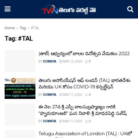
Home
Tag
#TAL
Tag:
#TAL
(తాల్) ఆధ్వర్యంలో బాలల దినోత్సవ వేడుకలు 2022
BY
SOWMYA
MAY 13, 2024
0
తెలుగు అసోసియేషన్ ఆఫ్ లండన్ (TAL) భారతదేశం
మరియు UK కోసం COVID-19 కన్సల్టేషన్
BY
SOWMYA
MAY 11, 2024
0
ఈ నెల 27న శ్రీ ఎస్పీ బాలసుబ్రహ్మణ్యం గారికి
“హృదయాంజలి” ఘన నివాళి: శ్రీ మాధవపెద్ది సురేష్
BY
SOWMYA
MAY 11, 2024
0
Telugu Association of London (TAL) : UKలో