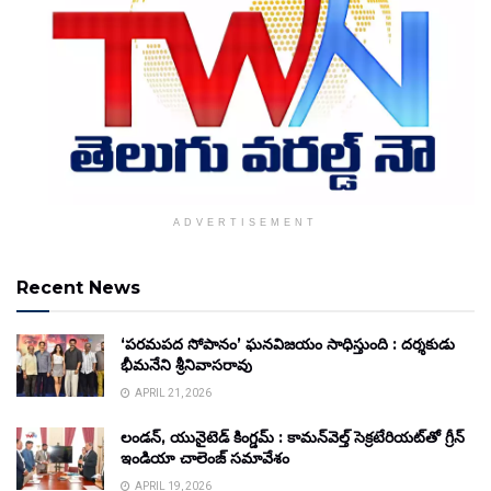
ADVERTISEMENT
Recent News
‘పరమపద సోపానం’ ఘనవిజయం సాధిస్తుంది : దర్శకుడు
భీమనేని శ్రీనివాసరావు
APRIL 21, 2026
లండన్, యునైటెడ్ కింగ్డమ్ : కామన్‌వెల్త్ సెక్రటేరియట్‌తో గ్రీన్
ఇండియా చాలెంజ్ సమావేశం
APRIL 19, 2026