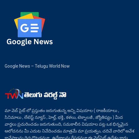
Google News – Telugu World Now
మా వెబ్ సైట్ లో ప్రస్తుతం జరుగుతున్న అన్ని విషయాల ( రాజకీయాలు ,
సినిమాలు , లేటెస్ట్ న్యూస్ , హెల్త్, భక్తి , కళలు, టెక్నాలజీ , జ్యోతిష్యం ) మీద
వార్తలు ప్రచురించడం జరుగుతుంది, సమకాలీన విషయాల పట్ల ఒక భిన్నమైన
ఆలోచనను మీ ఎదుట నివేదించడం మాత్రమే మా ప్రయత్నం, చదివే వారిలో ఆవేశ
కావేషాలను రెచ్చగొట్టడమూ.. ఉద్రేకాలను రేపడమూ ఈ వెబ్‌సైట్ ఉద్దేశం కాదు.