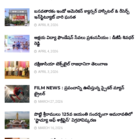
బసవతారకం ఇండో అమెరికన్ క్యాన్సర్ హాస్పిటల్ & రీసెర్చ్
ఇన్‌స్టిట్యూట్ వారి ఘనత
APRIL 8, 2026
అక్షయ విద్యా ఫౌండేషన్ సేవలు ప్రశంసనీయం : డీజీపీ శివధర్
రెడ్డి
APRIL 4, 2026
దక్షిణాసియా టెక్స్‌టైల్ రాజధానిగా తెలంగాణ
APRIL 3, 2026
FILM NEWS : ప్రపంచాన్ని ఊపేస్తున్న స్పైడర్ మ్యాన్
ట్రైలర్
MARCH 27, 2026
పొట్టి శ్రీరాములు 125వ జయంతి సందర్భంగా అమరావతిలో
‘స్టాచ్యూ ఆఫ్ శాక్రిఫైస్’ విగ్రహావిష్కరణ
MARCH 16, 2026