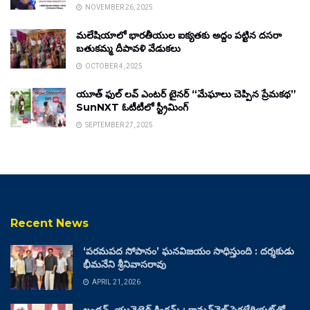
NOVEMBER 26, 2025
మలేషియాలో భారతీయుల ఐక్యతకు అద్దం పట్టిన దసరా
బతుకమ్మ దీపావళి వేడుకలు
OCTOBER 4, 2025
యూత్ ఫుల్ లవ్ ఎంటర్ టైనర్ “మేఘాలు చెప్పిన ప్రేమకథ”
SunNXT ఓటీటీలో స్ట్రీమింగ్
SEPTEMBER 27, 2025
Recent News
‘పరమపద సోపానం’ ఘనవిజయం సాధిస్తుంది : దర్శకుడు
భీమనేని శ్రీనివాసరావు
APRIL 21, 2026