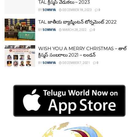
TAL క్రిస్మస్ వేడుకలు – 2023
BY
SOWMYA
DECEMBER 18, 2023
0
TAL జాతీయ బ్యాడ్మింటన్ టోర్నమెంట్ 2022
BY
SOWMYA
MARCH 28, 2022
0
WISH YOU A MERRY CHRISTMAS – తాల్
క్రిస్మస్ సంబరాలు 2021 – లండన్
BY
SOWMYA
DECEMBER 7, 2021
0