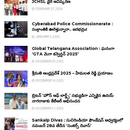
JCHSL డైరీ ఆవిష్కరణ
FEBRUARY 27, 2026
Cyberabad Police Commissionerate :
సంక్రాంతికి ఊరెళ్తున్నారా.. జరభద్రం!
JANUARY 3, 2026
Global Telangana Association : ఘనంగా
‘GTA మెగా కన్వెన్షన్ 2025’
DECEMBER 29, 2025
శ్రీమతి ఆంధ్రప్రదేశ్ 2025 – హేమలత రెడ్డి ప్రయాణం
DECEMBER 14, 2025
బ్రిటన్ ‘హౌస్ ఆఫ్ లార్డ్స్’ సభ్యుడిగా ఎన్నికైన ఉదయ్
నాగరాజుకు కేటీఆర్ అభినందన
DECEMBER 11, 2025
Sankalp Divas : సుచిరిండియా ఫౌండేషన్ ఆధ్వర్యంలో
నవంబర్ 28వ తేదీన ‘సంకల్ప్ దివాస్’