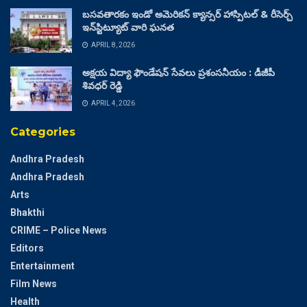
బసవతారకం ఇండో అమెరికన్ క్యాన్సర్ హాస్పిటల్ & రీసెర్చ్
ఇన్‌స్టిట్యూట్ వారి ఘనత
APRIL 8, 2026
అక్షయ విద్యా ఫౌండేషన్ సేవలు ప్రశంసనీయం : డీజీపీ
శివధర్ రెడ్డి
APRIL 4, 2026
Categories
Andhra Pradesh
Andhra Pradesh
Arts
Bhakthi
CRIME – Police News
Editors
Entertainment
Film News
Health