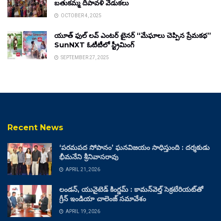
బతుకమ్మ దీపావళి వేడుకలు
OCTOBER 4, 2025
యూత్ ఫుల్ లవ్ ఎంటర్ టైనర్ “మేఘాలు చెప్పిన ప్రేమకథ”
SunNXT ఓటీటీలో స్ట్రీమింగ్
SEPTEMBER 27, 2025
Recent News
‘పరమపద సోపానం’ ఘనవిజయం సాధిస్తుంది : దర్శకుడు
భీమనేని శ్రీనివాసరావు
APRIL 21, 2026
లండన్, యునైటెడ్ కింగ్డమ్ : కామన్‌వెల్త్ సెక్రటేరియట్‌తో
గ్రీన్ ఇండియా చాలెంజ్ సమావేశం
APRIL 19, 2026