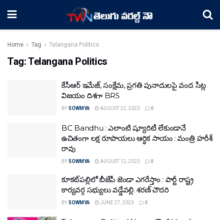
Home
Tag
Telangana Politics
Tag:
Telangana Politics
కేసీఆర్ ఇమేజ్, సంక్షేమ, ప్రగతి పునాదులపై వంద సీట్ల
విజయం దిశగా BRS
BY
SOWMYA
AUGUST 22, 2023
0
BC Bandhu : ఎలాంటి ష్యూరిటీ లేకుండానే
ఉచితంగా లక్ష రూపాయలు ఆర్థిక సాయం : మంత్రి హరీశ్
రావు
BY
SOWMYA
AUGUST 12, 2023
0
కూకట్‌పల్లిలో బీజేపీ జెండా ఎగరేస్తాం : పార్టీ రాష్ట్ర
కార్యవర్గ సభ్యులు వడ్డేవల్లి. శరణ్ చౌదరి
BY
SOWMYA
JUNE 27, 2023
0