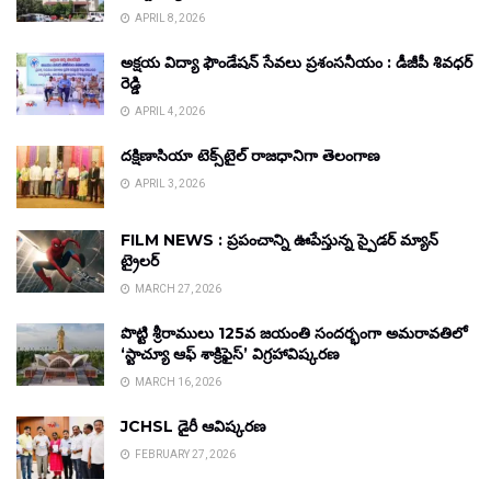
APRIL 8, 2026
అక్షయ విద్యా ఫౌండేషన్ సేవలు ప్రశంసనీయం : డీజీపీ శివధర్
రెడ్డి
APRIL 4, 2026
దక్షిణాసియా టెక్స్‌టైల్ రాజధానిగా తెలంగాణ
APRIL 3, 2026
FILM NEWS : ప్రపంచాన్ని ఊపేస్తున్న స్పైడర్ మ్యాన్
ట్రైలర్
MARCH 27, 2026
పొట్టి శ్రీరాములు 125వ జయంతి సందర్భంగా అమరావతిలో
‘స్టాచ్యూ ఆఫ్ శాక్రిఫైస్’ విగ్రహావిష్కరణ
MARCH 16, 2026
JCHSL డైరీ ఆవిష్కరణ
FEBRUARY 27, 2026