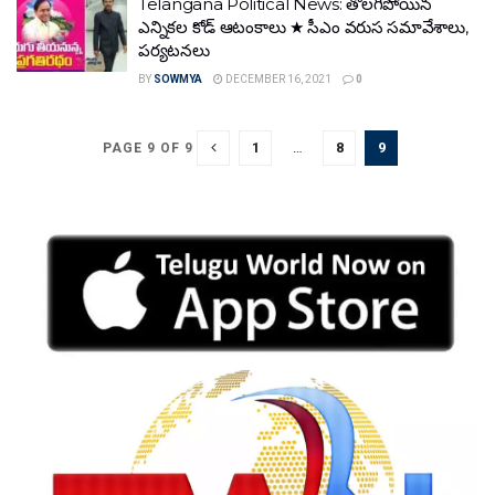
Telangana Political News: తొలగిపోయిన
ఎన్నికల కోడ్‌ ఆటంకాలు ★ సీఎం వరుస సమావేశాలు,
పర్యటనలు
BY
SOWMYA
DECEMBER 16, 2021
0
1
…
8
9
PAGE 9 OF 9