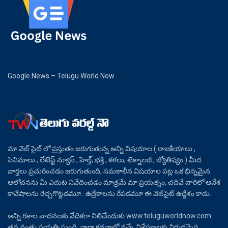
Google News – Telugu World Now
మా వెబ్ సైట్ లో ప్రస్తుతం జరుగుతున్న అన్ని విషయాల ( రాజకీయాలు ,
సినిమాలు , లేటెస్ట్ న్యూస్ , హెల్త్, భక్తి , కళలు, టెక్నాలజీ , జ్యోతిష్యం ) మీద
వార్తలు ప్రచురించడం జరుగుతుంది, సమకాలీన విషయాల పట్ల ఒక భిన్నమైన
ఆలోచనను మీ ఎదుట నివేదించడం మాత్రమే మా ప్రయత్నం, చదివే వారిలో ఆవేశ
కావేషాలను రెచ్చగొట్టడమూ.. ఉద్రేకాలను రేపడమూ ఈ వెబ్‌సైట్ ఉద్దేశం కాదు.
అన్ని రకాల వాదనలకు వేదికగా నిలిచేందుకు www.teluguworldnow.com
తన వంతు ప్రయత్నిస్తుంది. వార్తా కథనాల్లో వచ్చే విశ్లేషణలకు విరుద్ధమైన