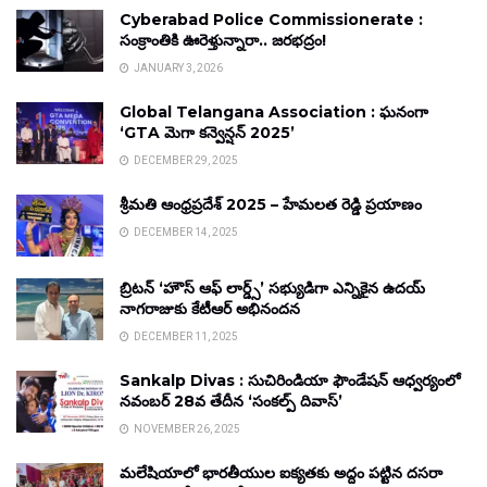
Cyberabad Police Commissionerate :
సంక్రాంతికి ఊరెళ్తున్నారా.. జరభద్రం!
JANUARY 3, 2026
Global Telangana Association : ఘనంగా
‘GTA మెగా కన్వెన్షన్ 2025’
DECEMBER 29, 2025
శ్రీమతి ఆంధ్రప్రదేశ్ 2025 – హేమలత రెడ్డి ప్రయాణం
DECEMBER 14, 2025
బ్రిటన్ ‘హౌస్ ఆఫ్ లార్డ్స్’ సభ్యుడిగా ఎన్నికైన ఉదయ్
నాగరాజుకు కేటీఆర్ అభినందన
DECEMBER 11, 2025
Sankalp Divas : సుచిరిండియా ఫౌండేషన్ ఆధ్వర్యంలో
నవంబర్ 28వ తేదీన ‘సంకల్ప్ దివాస్’
NOVEMBER 26, 2025
మలేషియాలో భారతీయుల ఐక్యతకు అద్దం పట్టిన దసరా