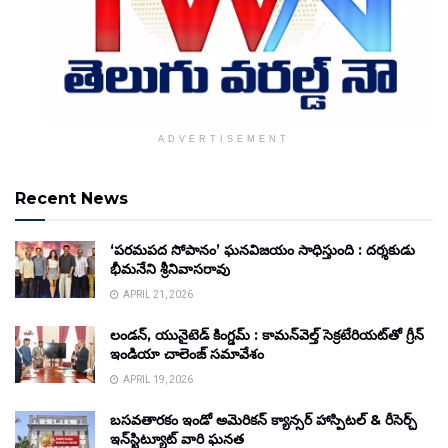
ADVERTISEMENT
Recent News
‘పరమపద సోపానం’ ఘనవిజయం సాధిస్తుంది : దర్శకుడు
భీమనేని శ్రీనివాసరావు
APRIL 21, 2026
లండన్, యునైటెడ్ కింగ్డమ్ : కామన్‌వెల్త్ సెక్రటేరియట్‌తో గ్రీన్
ఇండియా చాలెంజ్ సమావేశం
APRIL 19, 2026
బసవతారకం ఇండో అమెరికన్ క్యాన్సర్ హాస్పిటల్ & రీసెర్చ్
ఇన్‌స్టిట్యూట్ వారి ఘనత