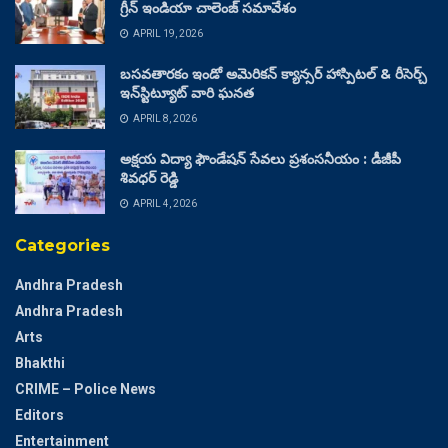
గ్రీన్ ఇండియా చాలెంజ్ సమావేశం
APRIL 19, 2026
బసవతారకం ఇండో అమెరికన్ క్యాన్సర్ హాస్పిటల్ & రీసెర్చ్
ఇన్‌స్టిట్యూట్ వారి ఘనత
APRIL 8, 2026
అక్షయ విద్యా ఫౌండేషన్ సేవలు ప్రశంసనీయం : డీజీపీ
శివధర్ రెడ్డి
APRIL 4, 2026
Categories
Andhra Pradesh
Andhra Pradesh
Arts
Bhakthi
CRIME – Police News
Editors
Entertainment