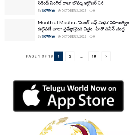
సెకెండ్ సింగిల్ గాజు బొమ్మ అక్టోబర్ 6న
BY
SOWMYA
OCTOBER 3, 2023
0
Month of Madhu : ‘మంత్ ఆఫ్ మధు’ సహజత్వం
ఉట్టిపడే చాలా ప్రత్యేకమైన చిత్రం : హీరో నవీన్ చంద్ర
BY
SOWMYA
OCTOBER 3, 2023
0
1
2
…
18
PAGE 1 OF 18