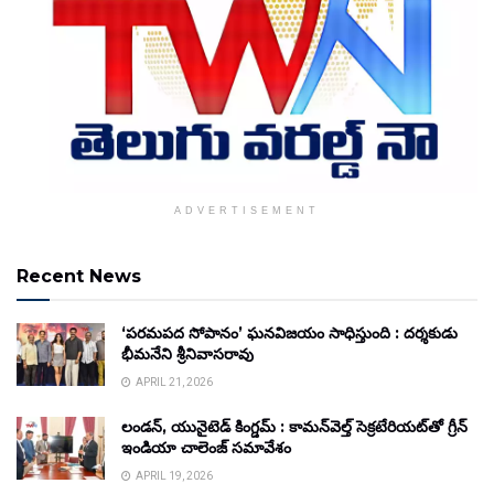
ADVERTISEMENT
Recent News
‘పరమపద సోపానం’ ఘనవిజయం సాధిస్తుంది : దర్శకుడు
భీమనేని శ్రీనివాసరావు
APRIL 21, 2026
లండన్, యునైటెడ్ కింగ్డమ్ : కామన్‌వెల్త్ సెక్రటేరియట్‌తో గ్రీన్
ఇండియా చాలెంజ్ సమావేశం
APRIL 19, 2026