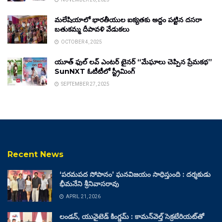
మలేషియాలో భారతీయుల ఐక్యతకు అద్దం పట్టిన దసరా
బతుకమ్మ దీపావళి వేడుకలు
OCTOBER 4, 2025
యూత్ ఫుల్ లవ్ ఎంటర్ టైనర్ “మేఘాలు చెప్పిన ప్రేమకథ”
SunNXT ఓటీటీలో స్ట్రీమింగ్
SEPTEMBER 27, 2025
Recent News
‘పరమపద సోపానం’ ఘనవిజయం సాధిస్తుంది : దర్శకుడు
భీమనేని శ్రీనివాసరావు
APRIL 21, 2026
లండన్, యునైటెడ్ కింగ్డమ్ : కామన్‌వెల్త్ సెక్రటేరియట్‌తో