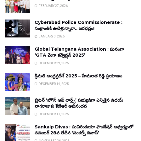
FEBRUARY 27, 2026
Cyberabad Police Commissionerate :
సంక్రాంతికి ఊరెళ్తున్నారా.. జరభద్రం!
JANUARY 3, 2026
Global Telangana Association : ఘనంగా
‘GTA మెగా కన్వెన్షన్ 2025’
DECEMBER 29, 2025
శ్రీమతి ఆంధ్రప్రదేశ్ 2025 – హేమలత రెడ్డి ప్రయాణం
DECEMBER 14, 2025
బ్రిటన్ ‘హౌస్ ఆఫ్ లార్డ్స్’ సభ్యుడిగా ఎన్నికైన ఉదయ్
నాగరాజుకు కేటీఆర్ అభినందన
DECEMBER 11, 2025
Sankalp Divas : సుచిరిండియా ఫౌండేషన్ ఆధ్వర్యంలో
నవంబర్ 28వ తేదీన ‘సంకల్ప్ దివాస్’
NOVEMBER 26, 2025