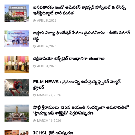
బసవతారకం ఇండో అమెరికన్ క్యాన్సర్ హాస్పిటల్ & రీసెర్చ్
ఇన్‌స్టిట్యూట్ వారి ఘనత
APRIL 8, 2026
అక్షయ విద్యా ఫౌండేషన్ సేవలు ప్రశంసనీయం : డీజీపీ శివధర్
రెడ్డి
APRIL 4, 2026
దక్షిణాసియా టెక్స్‌టైల్ రాజధానిగా తెలంగాణ
APRIL 3, 2026
FILM NEWS : ప్రపంచాన్ని ఊపేస్తున్న స్పైడర్ మ్యాన్
ట్రైలర్
MARCH 27, 2026
పొట్టి శ్రీరాములు 125వ జయంతి సందర్భంగా అమరావతిలో
‘స్టాచ్యూ ఆఫ్ శాక్రిఫైస్’ విగ్రహావిష్కరణ
MARCH 16, 2026
JCHSL డైరీ ఆవిష్కరణ