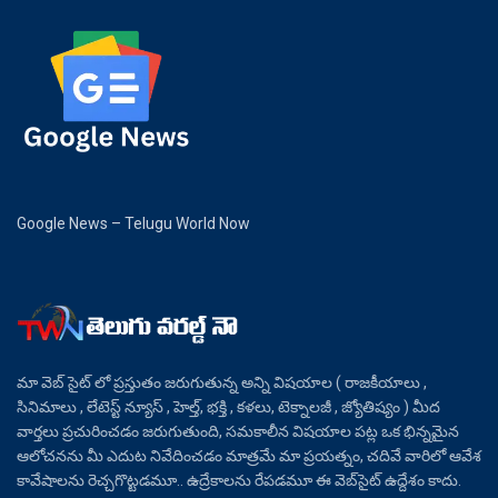
Google News – Telugu World Now
మా వెబ్ సైట్ లో ప్రస్తుతం జరుగుతున్న అన్ని విషయాల ( రాజకీయాలు ,
సినిమాలు , లేటెస్ట్ న్యూస్ , హెల్త్, భక్తి , కళలు, టెక్నాలజీ , జ్యోతిష్యం ) మీద
వార్తలు ప్రచురించడం జరుగుతుంది, సమకాలీన విషయాల పట్ల ఒక భిన్నమైన
ఆలోచనను మీ ఎదుట నివేదించడం మాత్రమే మా ప్రయత్నం, చదివే వారిలో ఆవేశ
కావేషాలను రెచ్చగొట్టడమూ.. ఉద్రేకాలను రేపడమూ ఈ వెబ్‌సైట్ ఉద్దేశం కాదు.