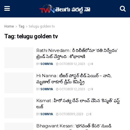
Home
Tag
telugu golden tv
Tag:
telugu golden tv
Rathi Nirvedam : రీ రిలీజ్‌లోనూ ‘రతి నిర్వేదం’
ట్రెండ్‌ సెట్‌ చేస్తోంది : శోభారాణి
BY
SOWMYA
OCTOBER 12, 2023
0
Hi Nanna : టీజర్ పోస్టర్ లీడ్ పెయిర్ – నాని,
మృణాల్ ఠాకూర్ డ్రీమ్ కెమిస్ట్రీ
BY
SOWMYA
OCTOBER 12, 2023
0
Kismat : హీరో సత్య దేవ్ లాంచ్ చేసిన ‘కిస్మత్’ ఫస్ట్
లుక్‌
BY
SOWMYA
OCTOBER 9, 2023
0
Bhagwant Kesari : ‘భగవంత్ కేసరి’ నుండి