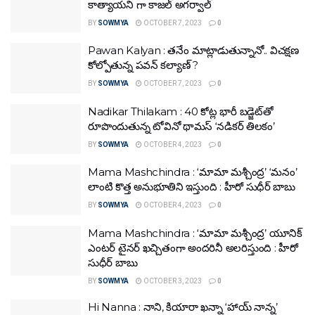
కాత్యాయని గా కాజల్ అగర్వాల్
BY
SOWMYA
OCTOBER 7, 2023
0
Pawan Kalyan : త‌నేం మాట్లాడుతున్నానో.. విచ‌క్ష‌ణ
కోల్పోతున్న ప‌వ‌న్ క‌ల్యాణ్ ?
BY
SOWMYA
OCTOBER 7, 2023
0
Nadikar Thilakam : 40 కోట్ల భారీ బడ్జెట్‌తో
రూపొందుతున్న టోవినో థామస్‌ ‘నడికర్ తిలకం’
BY
SOWMYA
OCTOBER 4, 2023
0
Mama Mashchindra : ‘మామా మశ్చీంద్ర’ ‘మనం’
లాంటి కొత్త అనుభూతిని ఇస్తుంది : హీరో సుధీర్ బాబు
BY
SOWMYA
OCTOBER 4, 2023
0
Mama Mashchindra : ‘మామా మశ్చీంద్ర’ యూనిక్
ఎంటర్ టైనర్ ఖచ్చితంగా అందరినీ అలరిస్తుంది : హీరో
సుధీర్ బాబు
BY
SOWMYA
OCTOBER 3, 2023
0
Hi Nanna : నాని, కియారా ఖన్నా ‘హాయ్ నాన్న’