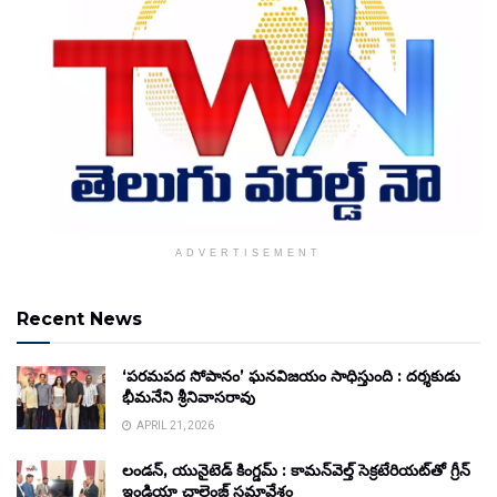
ADVERTISEMENT
Recent News
‘పరమపద సోపానం’ ఘనవిజయం సాధిస్తుంది : దర్శకుడు
భీమనేని శ్రీనివాసరావు
APRIL 21, 2026
లండన్, యునైటెడ్ కింగ్డమ్ : కామన్‌వెల్త్ సెక్రటేరియట్‌తో గ్రీన్
ఇండియా చాలెంజ్ సమావేశం