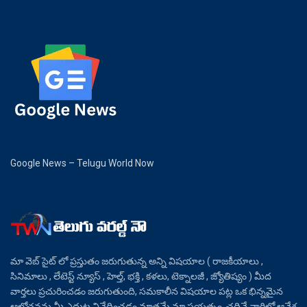
Google News – Telugu World Now
మా వెబ్ సైట్ లో ప్రస్తుతం జరుగుతున్న అన్ని విషయాల ( రాజకీయాలు ,
సినిమాలు , లేటెస్ట్ న్యూస్ , హెల్త్, భక్తి , కళలు, టెక్నాలజీ , జ్యోతిష్యం ) మీద
వార్తలు ప్రచురించడం జరుగుతుంది, సమకాలీన విషయాల పట్ల ఒక భిన్నమైన
ఆలోచనను మీ ఎదుట నివేదించడం మాత్రమే మా ప్రయత్నం, చదివే వారిలో ఆవేశ