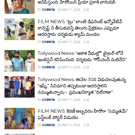
అనిపిస్తుంది: హీరోయిన్ ప్రియా ప్ర‌కాశ్ వారియ‌ర్‌.
BY
SOWMYA
MAY 11, 2024
0
FILM NEWS: “ట్రు” లాంటి డిఫరెంట్ ఇన్నోవేటివ్
కాన్సెప్ట్ ని తీసుకువస్తే తెలుగు ప్రేక్షకులు ఎప్పుడూ
ఆదరిస్తారు: దర్శకుడు శ్యామ్ మండల
BY
SOWMYA
MAY 11, 2024
0
Tollywood News: “ఆకాశ వీధుల్లో” ట్రైలర్ లోనే
ఇంటెన్షన్ కనిపించింది: దర్శకుడు “గోపీచంద్ మలినేని”
BY
SOWMYA
MAY 11, 2024
0
Tollywood News: ఈనెల 30న విడుద‌ల‌వుతున్న
“ఇష్క్” సినిమాని త‌ప్ప‌కుండా ఆద‌రిస్తార‌ని
న‌మ్ముతున్నాను – ప్ర‌ముఖ‌నిర్మాత “దిల్‌రాజు”.
BY
SOWMYA
MAY 11, 2024
0
FILM NEWS: కిరణ్‌ అబ్బవరం హీరోగా “సమ్మతమే”
ఫస్ట్‌లుక్‌ పోస్టర్‌ విడుదల.
BY
SOWMYA
MAY 11, 2024
0