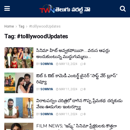
Home
Tag
#tolllywoodUpdates
Tag:
#tolllywoodUpdates
సినిమా హిట్ అవ్వకపోయినా… వరుస ఆఫర్లు
అందుకుంటున్న ముద్దుగుమ్మలు…
BY
SOWMYA
MAY 13, 2024
0
ఔట్ & ఔట్ కామెడీ ఎంటర్ట్ టైనర్ “సాఫ్ట్ వేర్ బ్లూస్”
రివ్యూ
BY
SOWMYA
MAY 11, 2024
0
విరాటపర్వం చరిత్రలో దాగిన గొప్ప ప్రేమకథ: దర్శకుడు
వేణు ఊడుగుల ఇంటర్వ్యూ
BY
SOWMYA
MAY 11, 2024
0
FILM NEWS; “ఇష్క్” సినిమా ప్రేక్షకులకు కొత్తగా