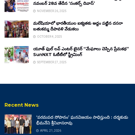
నవంబర్ 28వ తేదీన ‘సంకల్ప్ దివాస్’
NOVEMBER 26, 2025
మలేషియాలో భారతీయుల ఐక్యతకు అద్దం పట్టిన దసరా
బతుకమ్మ దీపావళి వేడుకలు
OCTOBER 4, 2025
యూత్ ఫుల్ లవ్ ఎంటర్ టైనర్ “మేఘాలు చెప్పిన ప్రేమకథ”
SunNXT ఓటీటీలో స్ట్రీమింగ్
SEPTEMBER 27, 2025
Recent News
‘పరమపద సోపానం’ ఘనవిజయం సాధిస్తుంది : దర్శకుడు
భీమనేని శ్రీనివాసరావు
APRIL 21, 2026