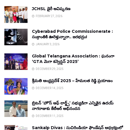
JCHSL డైరీ ఆవిష్కరణ
FEBRUARY 27, 2026
Cyberabad Police Commissionerate :
సంక్రాంతికి ఊరెళ్తున్నారా.. జరభద్రం!
JANUARY 3, 2026
Global Telangana Association : ఘనంగా
‘GTA మెగా కన్వెన్షన్ 2025’
DECEMBER 29, 2025
శ్రీమతి ఆంధ్రప్రదేశ్ 2025 – హేమలత రెడ్డి ప్రయాణం
DECEMBER 14, 2025
బ్రిటన్ ‘హౌస్ ఆఫ్ లార్డ్స్’ సభ్యుడిగా ఎన్నికైన ఉదయ్
నాగరాజుకు కేటీఆర్ అభినందన
DECEMBER 11, 2025
Sankalp Divas : సుచిరిండియా ఫౌండేషన్ ఆధ్వర్యంలో