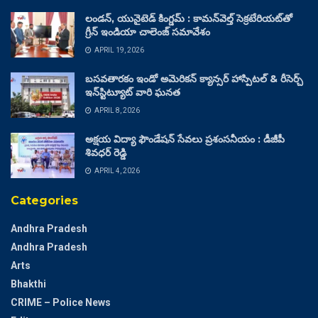
లండన్, యునైటెడ్ కింగ్డమ్ : కామన్‌వెల్త్ సెక్రటేరియట్‌తో
గ్రీన్ ఇండియా చాలెంజ్ సమావేశం
APRIL 19, 2026
బసవతారకం ఇండో అమెరికన్ క్యాన్సర్ హాస్పిటల్ & రీసెర్చ్
ఇన్‌స్టిట్యూట్ వారి ఘనత
APRIL 8, 2026
అక్షయ విద్యా ఫౌండేషన్ సేవలు ప్రశంసనీయం : డీజీపీ
శివధర్ రెడ్డి
APRIL 4, 2026
Categories
Andhra Pradesh
Andhra Pradesh
Arts
Bhakthi
CRIME – Police News