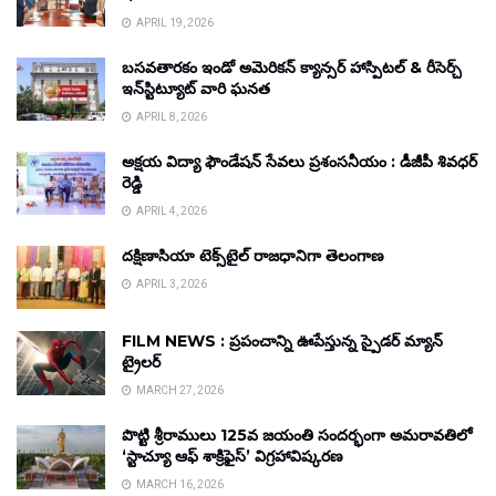
APRIL 19, 2026
బసవతారకం ఇండో అమెరికన్ క్యాన్సర్ హాస్పిటల్ & రీసెర్చ్
ఇన్‌స్టిట్యూట్ వారి ఘనత
APRIL 8, 2026
అక్షయ విద్యా ఫౌండేషన్ సేవలు ప్రశంసనీయం : డీజీపీ శివధర్
రెడ్డి
APRIL 4, 2026
దక్షిణాసియా టెక్స్‌టైల్ రాజధానిగా తెలంగాణ
APRIL 3, 2026
FILM NEWS : ప్రపంచాన్ని ఊపేస్తున్న స్పైడర్ మ్యాన్
ట్రైలర్
MARCH 27, 2026
పొట్టి శ్రీరాములు 125వ జయంతి సందర్భంగా అమరావతిలో
‘స్టాచ్యూ ఆఫ్ శాక్రిఫైస్’ విగ్రహావిష్కరణ
MARCH 16, 2026