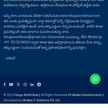
కావేషాలను రెచ్చగొట్టడమూ.. ఉద్రేకాలను రేపడమూ ఈ వెబ్‌సైట్ ఉద్దేశం కాదు.
అన్ని రకాల వాదనలకు వేదికగా నిలిచేందుకు www.teluguworldnow.com
తన వంతు ప్రయత్నిస్తుంది. వార్తా కథనాల్లో వచ్చే విశ్లేషణలకు విరుద్ధమైన
వాదనలు ఎవరికైనా ఉంటే, వారు తర్కబద్ధంగా చెప్పదలచుకుంటే.. వాటిని కూడా
ప్రచురిస్తుంది. తమ భావాలు పంపదలచుకున్న వారు..
teluguworldnow@gmail.com చిరునామాకు పంపవచ్చు. లేదా Whats’up
+91 70132 94002 ద్వారా కూడా తమ అభిప్రాయాలను తెలియ చేయ వచ్చు,
తర్కబద్ధంగా, సంయమనంతో ఉన్న ప్రతి అభిప్రాయాన్నీ ప్రచురిస్తాం.
.. ఎడిటర్
© 2024
Telugu World Now
|| All Rights Reserved
V9 Media Entertainments
||
Developed by
Ultrakey IT Solutions Pvt. Ltd.