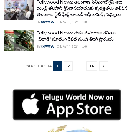
Tollywood News: తెలంగాణ సినిమాటోగ్రఫీ శాఖ
మంత్రి తలసాని శ్రీనివాసయాదవ్‌కు కృతజ్ఞతలు తెలిపిన
తెలంగాణ స్టేట్‌ ఫిల్మ్‌ చాంబర్‌ ఆఫ్‌ కామర్స్ స‌భ్యులు.
BY
SOWMYA
MAY 11, 2024
0
Tollywood News: మాస్‌ మహారాజా రవితేజ
“ఖిలాడి” షూటింగ్‌ రేపటి నుండి తిరిగి ప్రారంభం.
BY
SOWMYA
MAY 11, 2024
0
1
2
…
14
PAGE 1 OF 14