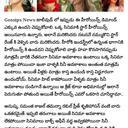
Gossips News:టాలీవుడ్ లో ఇప్పుడు ఈ హీరోయిన్స్ డిమాండ్
ఎక్కువ ఉందని చెప్పుకోవాలి. ఒక్క సినిమాకి స్టార్ హీరోయిన్స్
అయినవారు ఉన్నారు. అలానే మరికొందరు నటననే నమ్ముకొని స్టార్
రేంజ్ కి వెళ్ళిన వారు మరికొందరు. హీరోకి ఇండస్ట్రీలో ఉన్నంత భాగానికి
హీరోయిన్స్ కి ఉండదని చెప్పుకోవాలి వాళ్లు హవా కొనసాగినప్పుడు
మాత్రమే వారికి చేతనంగా సినిమా అవకాశాలు ఉంటాయి ఒక్క సినిమా
మాత్రం పోయిందా ఇంకా వాళ్ళకి సినీ అవకాశాలు అంతంత మాత్రమే
ఉంటాయి. అయితే వీళ్లకు మాత్రం కాస్త ఉండండి కాస్త విడ్డూరంగా
ఉందండోయ్. సినిమా హిట్ కాకపోయినా వీళ్ళకు మాత్రం సినీ
అవకాశాలు దండిగానే ఉన్నాయి ఆ క్రేజ్ కూడా అభిమానుల్లో అలానే
పెరుగుతూ పోతుంది అయితే హీరోయిన్స్ ఎవరో ఒకసారి చూసేద్దామా..
అనుష్క సమంత కాజల్ తమన్నా రకుల్ ప్రీత్ శృతిహాసన్ వంటి వారు
ఒకతరమైతే. ఇప్పటి తరంగాలు అయితే సినిమా అవకాశాలు
లేకపోయినా సినిమాలు బాక్స్ ఆఫీస్ వద్ద అవ్వకపోయినా సినీ