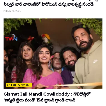
సిల్వర్ బార్ ఛాలెంజ్‌లో హీరోయిన్ ధ‌న్య బాల‌కృష్ణ‌ సందడి
MAY 26, 2025
ENTERTAINMENT
Gismat Jail Mandi Gowlidoddy : గౌలిదొడ్డిలో
‘జిస్మత్ జైలు మండి’ 15వ బ్రాంచ్ గ్రాండ్ లాంచ్