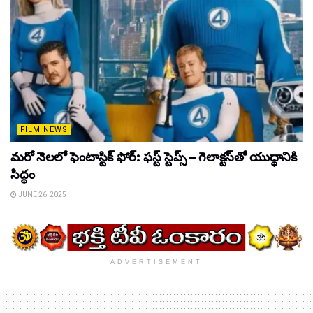
FILM NEWS
మరో నెలలో ఫెంటాస్టిక్ ఫోర్: ఫస్ట్ స్టెప్స్ – గెలాక్టస్‌తో యుద్ధానికి
సిద్ధం
JUNE 26, 2025
ADVERTISEMENT