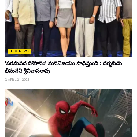
FILM NEWS
‘పరమపద సోపానం’ ఘనవిజయం సాధిస్తుంది : దర్శకుడు
భీమనేని శ్రీనివాసరావు
APRIL 21, 2026