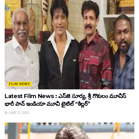
FILM NEWS
Latest Film News : ఎస్‌జె సూర్య, శ్రీ గొకులం మూవీస్‌
భారీ పాన్‌ ఇండియా మూవీ టైటిల్ “కిల్లర్”
JUNE 27, 2025