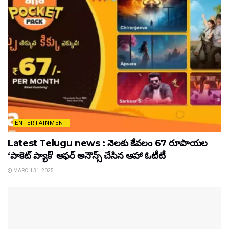
ENTERTAINMENT
Latest Telugu news : నెలకు కేవలం 67 రూపాయల
‘పాకెట్ ప్యాక్’ ఆఫర్ అనౌన్స్ చేసిన ఆహా ఓటీటీ
MARCH 31, 2025