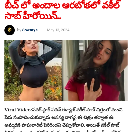
బీచ్ లో అందాల ఆరబోతలో వకీల్
సాబ్ హీరోయిన్..
by
Sowmya
May 13, 2024
Viral Video:పవర్ స్టార్ పవన్ కళ్యాణ్ వకీల్ సాబ్ చిత్రంతో మంచి
పేరు సంపాదించుకున్నారు అనన్య నాగళ్ల. ఈ చిత్రం తర్వాత ఈ
అమ్మడికి పాపులారిటీ పెరిగిందని చెప్పుకోవాలి. అయితే వకీల్ సాబ్