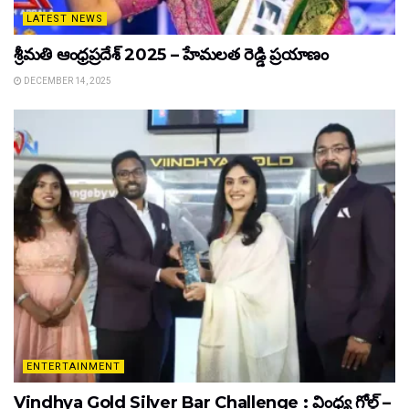
LATEST NEWS
శ్రీమతి ఆంధ్రప్రదేశ్ 2025 – హేమలత రెడ్డి ప్రయాణం
DECEMBER 14, 2025
ENTERTAINMENT
Vindhya Gold Silver Bar Challenge : వింధ్య గోల్డ్ –