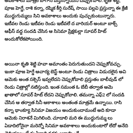
అవకాశాలు మాత్రం బాగానే వస్తున్నాయని చెప్పుకోవాలి. కృతి శెట్టి,
పూజ హెగ్డే, రాశి కన్నా, రష్మిక కీర్తి సురేష్, సాయి పల్లవి ప్రస్తున్నా ఈ క్రేజీ
ముద్దుగుమ్మలు సిని అవకాశాలు అందుకు పుచ్చుకుంటున్నారు.
ఇటీవల రెండు ఇటీవల రెండు ఇటీవలే ద వారియర్ అంటూ బాక్స్
ఆఫీస్ వద్ద సందడి చేసిన ఆ సినిమా ప్రేక్షకుల్లా సూపర్ హిట్
అందుకోలేకపోయింది.
అయినా కృతి శెట్టి హవా అమాంతం పెరుగుతుందని చెప్పుకోవచ్చు.
ఇంకా పూజ హెగ్డే ఆచార్య బెస్ట్ అంటూ రెండు చిత్రాలు విడుదలైన అవి
ఆమెకు అంత సక్సెస్ ఇవ్వలేదని చెప్పుకోవాలి ప్రస్తుతం బాలీవుడ్ లో
రెండు చిత్రాల్లో నటిస్తుంది. ఇంత సమంత ఓ బేబీ తర్వాత ఆమె
ఖాతాలో సూపర్ హిట్ లేదని చెప్పుకోవాలి. తమన్నా ఎఫ్2 లో సందడి
చేసిన ఆ తర్వాత సినీ ఆకాశాలు అంతంత మాత్రమే ఉన్నాయి. రాసి
కన్నా థాంక్యూ సినిమా విజయం అందుకుందామంటే అది కూడా
ఆమెకు నిరాశనే మిగిలింది. చూడాలి మరి ఈ ముద్దుగుమ్మ లు
ఏడాదిలోనైనా మరెన్నో సినిమా అవకాశాలు అందుకుంటారో లేదో అనేది