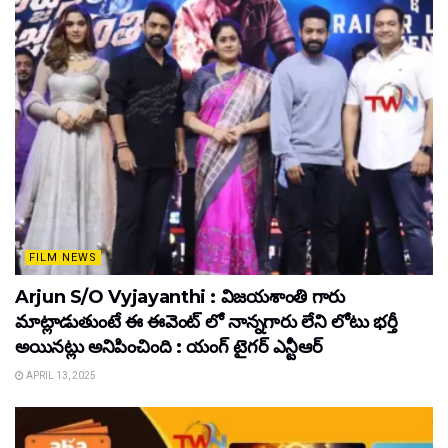
FILM NEWS
Arjun S/O Vyjayanthi : విజయశాంతి గారు
మాట్లాడుతుంటే ఈ ఈవెంట్ లో నాన్నగారు లేని లోటు భర్తీ
అయినట్లు అనిపించింది : యంగ్ టైగర్ ఎన్టీఆర్
APRIL 13, 2025