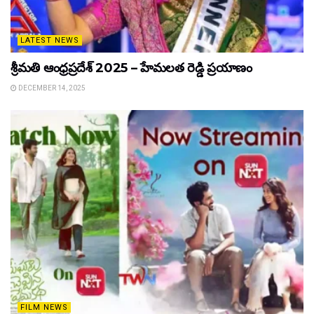
LATEST NEWS
శ్రీమతి ఆంధ్రప్రదేశ్ 2025 – హేమలత రెడ్డి ప్రయాణం
DECEMBER 14, 2025
FILM NEWS