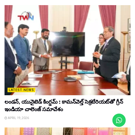
LATEST NEWS
లండన్, యునైటెడ్ కింగ్డమ్ : కామన్‌వెల్త్ సెక్రటేరియట్‌తో గ్రీన్
ఇండియా చాలెంజ్ సమావేశం
APRIL 19, 2026