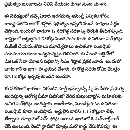
ప్రభుత్వం ఋణాలను నిలిపి వేయడం కూడా మనం చూశాం.
ఈ నేపథ్యంలో వచ్చే ఏడాది జరగనున్న అసెంబ్లీ ఎన్నికల కోసం
రాజస్థాన్‌లోని అశోక్ గెహ్లాట్ ప్రభుత్వం ఇప్పటి నుంచే పావులు సిద్ధం
చేస్తోంది. ఇందులో భాగంగా ఓ సరికొత్త పథకాన్ని తెరపైకి తీసుకొచ్చింది.
రాష్ట్రంలో అర్హులైన 1.35కోట్ల మంది మహిళలకు ఉచితంగా సెల్‌ఫోన్లు
పంపిణీ చేయడంతోపాటు మూడేళ్లపాటు ఉచితంగా ఇంటర్నెట్
సదుపాయం కూడా ఇవ్వనున్నట్టు తెలిపింది. ఈ ఏడాది బడ్జెట్‌లో
డిజిటల్ సేవా యోజన పథకాన్ని సీఎం గెహ్లాట్ ప్రకటించారు. అందులో
భాగంగానే తాజాగా ఈ ప్రకటన చేశారు. ఈ కొత్త పథకం కోసం మొత్తం
రూ.12 కోట్లు ఖర్చవుతుందని అంచనా.
ఈ పథకంలో భాగంగా చిరంజీవి హెల్త్ ఇన్సూరెన్స్ స్కీమ్ పేరిట ప్రభుత్వ
అందిస్తున్న ఆరోగ్య బీమా పథకంలో చేరిన కుటుంబాల్లోని మహిళలకు
ఉచిత సెల్‌ఫోన్లు అందిస్తారు. అంతేకాదు, మూడేళ్లపాటు ఉచితంగా
ఇంటర్నెట్ కూడా అందిస్తారు. అర్హులైన వారిని 1.35 కోట్లుగా లెక్క
తేల్చారు. డ్యూయల్ సిమ్ ఫోన్లు అయిన ఇందులో ఓ సిమ్‌కార్డ్ లాక్
చేసి ఉంటుంది. రెండో స్లాట్‌లో మాత్రం మరో కార్డు వేసుకోవచ్చు. ఈ