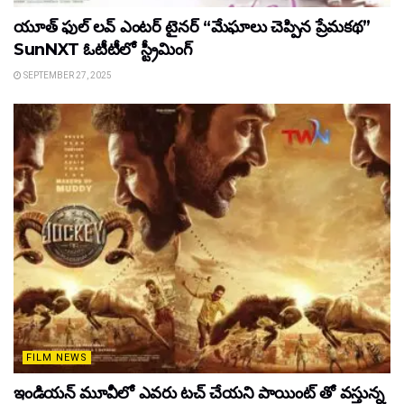
యూత్ ఫుల్ లవ్ ఎంటర్ టైనర్ “మేఘాలు చెప్పిన ప్రేమకథ”
SunNXT ఓటీటీలో స్ట్రీమింగ్
SEPTEMBER 27, 2025
FILM NEWS
ఇండియన్ మూవీలో ఎవరు టచ్ చేయని పాయింట్ తో వస్తున్న