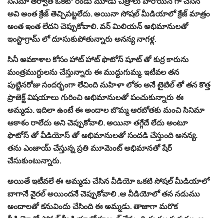
సినిమా తర్వాత ఒకటో రెండు మూడు చిత్రాలు హీరోయిన్ గా చేసిన
అవి అంత క్రేజ్ తెచ్చిపట్టలేదు. అయినా సోషల్ మీడియాలో క్రేజ్ మాత్రం
అంత ఇంత లేదని చెప్పుకోవాలి. వన్ మిలియన్ అభిమానులతో
ఇంస్టాగ్రామ్ లో దూసుకుపోతున్నారు అనన్య నాగళ్ల.
సినీ అవకాశాల కోసం హాట్ హాట్ ఫొటోస్ షూట్ తో కుర్ర కారును
మంత్రముగ్ధులను చేస్తున్నారు ఈ ముద్దుగుమ్మ. ఇటీవల తన
పుట్టినరోజు సందర్భంగా లేచింది మహిళా లోకం అనే టైటిల్ తో తన కొత్త
ప్రాజెక్ట్ విషయాలు గురించి అభిమానులతో పంచుకున్నారు ఈ
అమ్మడు. ఇదిలా ఉంటే ఈ అందాల బొమ్మ ఆరబోతకు మంచి సినిమా
ఆకాశం రాలేదు అని చెప్పుకోవాలి. అయినా తగ్గేదే లేదు అంటూ
ఫొటోస్ తో వీడియోస్ తో అభిమానులతో సందడి చేస్తుంది అనన్య.
తను ఎంజాయ్ చేస్తున్న ప్రతి మూమెంట్ అభిమానతో షేర్
చేసుకుంటున్నారు.
అయితే ఇటీవలే ఈ అమ్మడు చేసిన వీడియో ఒకటి సోషల్ మీడియాలో
బాగానే వైరల్ అయిందనే చెప్పుకోవాలి .ఆ వీడియోలో తన నడుము
అందాలతో కనువిందు చేసింది ఈ అమ్మడు. తాజాగా మరొక