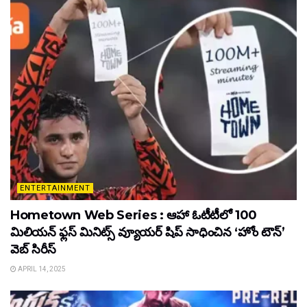
ENTERTAINMENT
Hometown Web Series : ఆహా ఓటీటీలో 100
మిలియన్ ఫ్లస్ మినిట్స్ వ్యూయర్ షిప్ సాధించిన ‘హోం టౌన్’
వెబ్ సిరీస్
APRIL 14, 2025