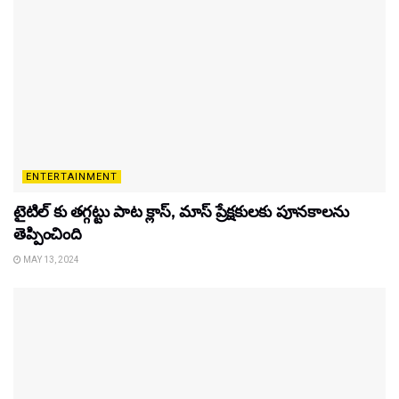
ENTERTAINMENT
టైటిల్‌ కు తగ్గట్టు పాట క్లాస్, మాస్ ప్రేక్షకులకు పూనకాలను
తెప్పించింది
MAY 13, 2024