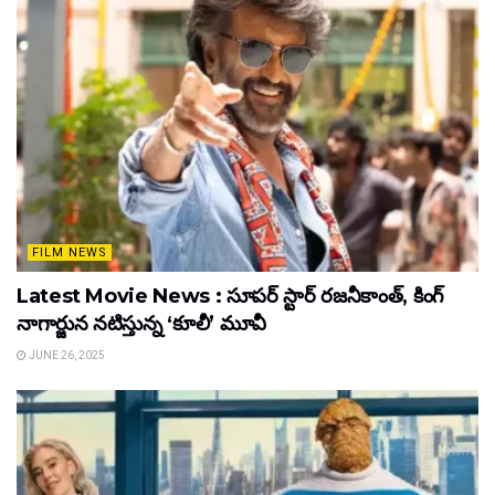
FILM NEWS
Latest Movie News : సూపర్ స్టార్ రజనీకాంత్, కింగ్
నాగార్జున నటిస్తున్న ‘కూలీ’ మూవీ
JUNE 26, 2025