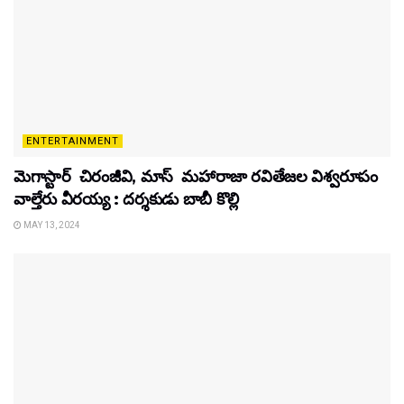
ENTERTAINMENT
మెగాస్టార్ చిరంజీవి, మాస్ మహారాజా రవితేజల విశ్వరూపం
వాల్తేరు వీరయ్య : దర్శకుడు బాబీ కొల్లి
MAY 13, 2024