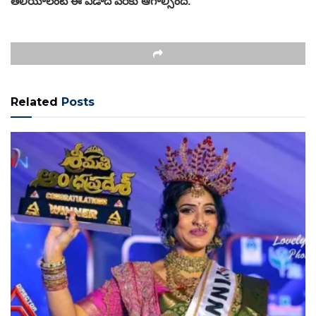
తెలియాలంటే ఈ ఏడాది వరకు ఆగాల్సిందే.
Related
Posts