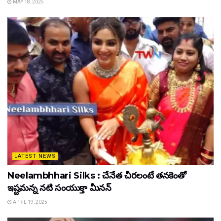
MAY 18, 2025
LATEST NEWS
Neelambhhari Silks : చేనేత చీరలంటే తనకెంతో
ఇష్టమన్న నటి సంయుక్తా మీనన్‌
APRIL 19, 2025