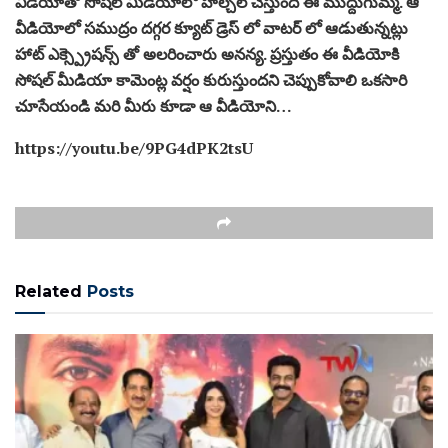
వీడియోతో సోషల్ మీడియాలో హల్చల్ చేస్తుంది ఈ ముద్దుగుమ్మ. ఆ
వీడియోలో సముద్రం దగ్గర క్యూట్ డ్రెస్ లో వాటర్ లో ఆడుతున్నట్లు
హాట్ ఎక్స్ప్రెషన్స్ తో అలరించారు అనన్య. ప్రస్తుతం ఈ వీడియోకి
సోషల్ మీడియా కామెంట్ల వర్షం కురుస్తుందని చెప్పుకోవాలి ఒకసారి
చూసేయండి మరి మీరు కూడా ఆ వీడియోని…
https://youtu.be/9PG4dPK2tsU
Related
Posts