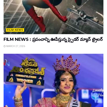
FILM NEWS
FILM NEWS : ప్రపంచాన్ని ఊపేస్తున్న స్పైడర్ మ్యాన్ ట్రైలర్
MARCH 27, 2026