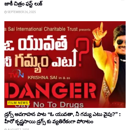
జాకీ చిత్రం ఫస్ట్ లుక్
SEPTEMBER 26, 2025
FILM NEWS
డ్రగ్స్ అవగాహన పాట “ఓ యువతా, నీ గమ్య ఎటు వైపు?” :
హీరో కృష్ణసాయి డ్రగ్స్ కు వ్యతిరేకంగా పోరాటం
AUGUST 7, 2025