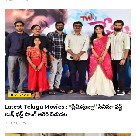
FILM NEWS
Latest Telugu Movies : “ప్రేమిస్తున్నా” సినిమా ఫస్ట్
లుక్, ఫస్ట్ సాంగ్ అరెరె విడుదల
JULY 1, 2025