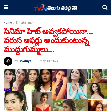
Home
Entertainment
సినిమా హిట్ అవ్వకపోయినా…
వరుస ఆఫర్లు అందుకుంటున్న
ముద్దుగుమ్మలు…
by
Sowmya
May 13, 2024