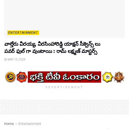
ENTERTAINMENT
వాల్తేరు వీరయ్య, వీరసింహారెడ్డి యాక్షన్ సీక్వెన్స్ లు
పవర్ ఫుల్ గా వుంటాయి : రామ్ లక్ష్మణ్ మాస్టర్స్
MAY 13, 2024
ADVERTISEMENT
Home
Entertainment