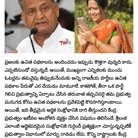
ప్రజలకు ఉచిత పథకాలను అందించడం ఇప్పుడు కొత్తగా వున్నది కాదు.
ఎప్పటినుండో వస్తున్నదే. అయితే, ముఖ్యంగా ఎన్నికలకు ముందు
ఓటర్లను తమవైపు తిప్పుకునేందుకు అన్ని రాజకీయ పార్టీలు ఉచిత
పథకాల పేరుతో ఎర వేయడం మామూలే. కాకపోతే, తీరా ఒక పార్టీ
గెలిచి ప్రభుత్వాన్ని ఏర్పాటు చేసిన తరువాత తప్పనిసరై తమ ప్రభుత్వ
మనుగడ కోసం ఉచిత పథకాలను ప్రవేశపెట్టి కొనసాగిస్తూంటాయి.
అయితే, ఇది తీవ్రమైన ఆర్థిక సంక్షోభానికి దారి తీస్తుందని కేంద్ర
ప్రభుత్వం ఇటీవల ఆందోళన వ్యక్తం చేసిన విషయం తెలిసిందే. శ్రీలంక
ఎలాంటి ఆర్థికపరమైన సంక్షోభానికి గురైందీ ప్రత్యక్షంగా చూస్తున్నప్పటికీ
ప్రభుత్వాల విధానంలో మార్పు రావడం లేదు. కొన్ని రాష్ట్రాలకు కేంద్ర