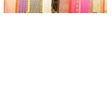
LATEST NEWS
దక్షిణాసియా టెక్స్‌టైల్ రాజధానిగా తెలంగాణ
APRIL 3, 2026