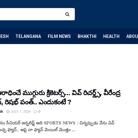
DESH
TELANGANA
FILM NEWS
BHAKTHI
HEALTH
ABOU
ాధించే ముగ్గురు క్రికెటర్స్… వివ్ రిచ‌ర్డ్స్, వీరేంద్ర
గ్, రిష‌భ్ పంత్.. ఎందుకంటే ?
YA
JULY 1, 2024
0
కధనం సీనియర్ జర్నలిస్ట్ ఆది SPORTS NEWS : చిన్న‌ప్పుడు నేను వివ్
కి పిచ్చ ఫ్యాన్.. ఆపై నా ఫ్యాన్ మెయిల్ మొత్తం ...