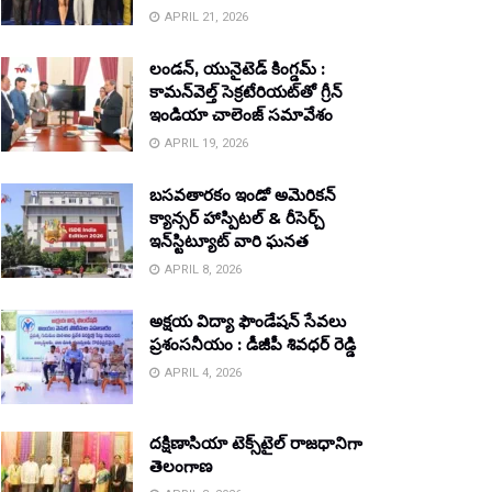
APRIL 21, 2026
లండన్, యునైటెడ్ కింగ్డమ్ :
కామన్‌వెల్త్ సెక్రటేరియట్‌తో గ్రీన్
ఇండియా చాలెంజ్ సమావేశం
APRIL 19, 2026
బసవతారకం ఇండో అమెరికన్
క్యాన్సర్ హాస్పిటల్ & రీసెర్చ్
ఇన్‌స్టిట్యూట్ వారి ఘనత
APRIL 8, 2026
అక్షయ విద్యా ఫౌండేషన్ సేవలు
ప్రశంసనీయం : డీజీపీ శివధర్ రెడ్డి
APRIL 4, 2026
దక్షిణాసియా టెక్స్‌టైల్ రాజధానిగా
తెలంగాణ