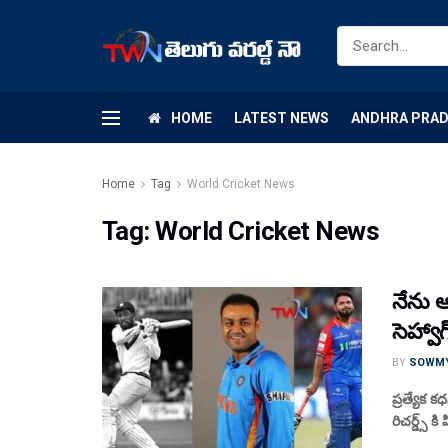
HOME
LATEST NEWS
ANDHRA PRA
Home
Tag
World Cricket News
Tag:
World Cricket News
నేను ఆర
సెహ్వా
BY
SOWM
ప్రత్యేక 
రిచ‌ర్డ్స్ 