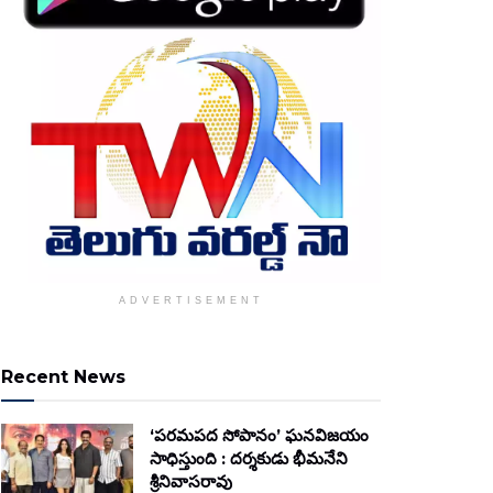
ADVERTISEMENT
Recent News
‘పరమపద సోపానం’ ఘనవిజయం
సాధిస్తుంది : దర్శకుడు భీమనేని
శ్రీనివాసరావు