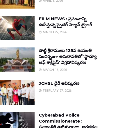
APRIL 3, 2026
FILM NEWS : ప్రపంచాన్ని
ఊపేస్తున్న స్పైడర్ మ్యాన్ ట్రైలర్
MARCH 27, 2026
పొట్టి శ్రీరాములు 125వ జయంతి
సందర్భంగా అమరావతిలో ‘స్టాచ్యూ
ఆఫ్ శాక్రిఫైస్’ విగ్రహావిష్కరణ
MARCH 16, 2026
JCHSL డైరీ ఆవిష్కరణ
FEBRUARY 27, 2026
Cyberabad Police
Commissionerate :
సంక్రాంతికి ఊరెళ్తున్నారా.. జరభద్రం!