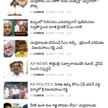
చంద్రబాబు ఏం చేశారో రెండు ముక్కల్లో చెప్పగలరా?:
బొత్స
BY
SOWMYA
MAY 13, 2024
0
కుప్పంలో నిరసనలు ఎదురవ్వగానే పులివెందుల
గుర్తుకొస్తుంది మాజీ హైటెక్‌ సీఎం గారికి
BY
SOWMYA
MAY 13, 2024
0
చంద్రబాబుకు కనిపించే సీఎం కుర్చీ… భ్రమలకే పరిమితం
: విజయసాయి రెడ్డి ఎంపీ
BY
SOWMYA
MAY 11, 2024
0
AP NEWS: కొత్తపల్లి సుబ్బారాయుడికి ఝలక్‌.. వైసీపీ
నుంచి సస్పెన్షన్‌
BY
SOWMYA
MAY 11, 2024
0
AP POLITICS: విశాఖ ఉక్కు కోసం ఏపీ భవన్ వద్ద
ధర్నాలో శ్రీ విజయసాయి రెడ్డి
BY
SOWMYA
MAY 11, 2024
0
వీరికి ఇంకా కుల గజ్జి పోవడం లేదు? చంద్రబాబుకు