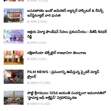
APRIL 19, 2026
బసవతారకం ఇండో అమెరికన్ క్యాన్సర్ హాస్పిటల్ & రీసెర్చ్
ఇన్‌స్టిట్యూట్ వారి ఘనత
APRIL 8, 2026
అక్షయ విద్యా ఫౌండేషన్ సేవలు ప్రశంసనీయం : డీజీపీ శివధర్
రెడ్డి
APRIL 4, 2026
దక్షిణాసియా టెక్స్‌టైల్ రాజధానిగా తెలంగాణ
APRIL 3, 2026
FILM NEWS : ప్రపంచాన్ని ఊపేస్తున్న స్పైడర్ మ్యాన్
ట్రైలర్
MARCH 27, 2026
పొట్టి శ్రీరాములు 125వ జయంతి సందర్భంగా అమరావతిలో
‘స్టాచ్యూ ఆఫ్ శాక్రిఫైస్’ విగ్రహావిష్కరణ
MARCH 16, 2026