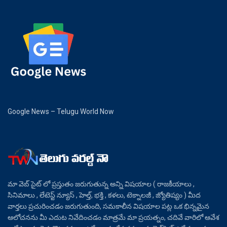
Google News – Telugu World Now
మా వెబ్ సైట్ లో ప్రస్తుతం జరుగుతున్న అన్ని విషయాల ( రాజకీయాలు ,
సినిమాలు , లేటెస్ట్ న్యూస్ , హెల్త్, భక్తి , కళలు, టెక్నాలజీ , జ్యోతిష్యం ) మీద
వార్తలు ప్రచురించడం జరుగుతుంది, సమకాలీన విషయాల పట్ల ఒక భిన్నమైన
ఆలోచనను మీ ఎదుట నివేదించడం మాత్రమే మా ప్రయత్నం, చదివే వారిలో ఆవేశ