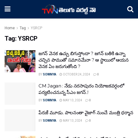
Home
Tag
YSRCP
Tag:
YSRCP
జ‌గ‌న్ వెన‌క ఉచ్చు బిగుస్తోందా ? జ‌గ‌న్ బ‌తికి ఉన్నా
చ‌చ్చిన పాముతో స‌మాన‌మేనా ? ఆ స్థాయిలో ఆయ‌న
వెన‌క‌ ఏం జ‌రుగుతోంది ?
BY
SOWMYA
OCTOBER 24, 2024
0
CM Jagan : నేడు నరసాపురం నియోజకవర్గంలో
పర్యటించనున్న సీఎం జగన్..!
BY
SOWMYA
MAY 13, 2024
0
పేరుకే మూడు.. పాలనంతా వైజాగ్ నుంచే: మంత్రి ధర్మాన
BY
SOWMYA
MAY 13, 2024
0