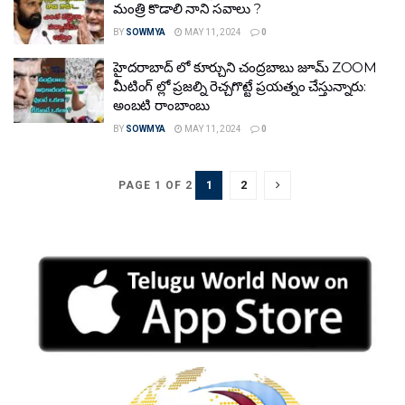
మంత్రి కొడాలి నాని సవాలు ?
BY
SOWMYA
MAY 11, 2024
0
హైదరాబాద్ లో కూర్చుని చంద్రబాబు జూమ్ ZOOM
మీటింగ్ ల్లో ప్రజల్ని రెచ్చగొట్టే ప్రయత్నం చేస్తున్నారు:
అంబటి రాంబాంబు
BY
SOWMYA
MAY 11, 2024
0
1
2
PAGE 1 OF 2