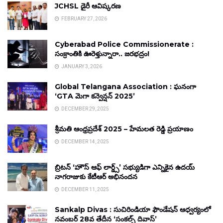
JCHSL డైరీ ఆవిష్కరణ
FEBRUARY 27, 2026
Cyberabad Police Commissionerate :
సంక్రాంతికి ఊరెళ్తున్నారా.. జరభద్రం!
JANUARY 3, 2026
Global Telangana Association : ఘనంగా
‘GTA మెగా కన్వెన్షన్ 2025’
DECEMBER 29, 2025
శ్రీమతి ఆంధ్రప్రదేశ్ 2025 – హేమలత రెడ్డి ప్రయాణం
DECEMBER 14, 2025
బ్రిటన్ ‘హౌస్ ఆఫ్ లార్డ్స్’ సభ్యుడిగా ఎన్నికైన ఉదయ్
నాగరాజుకు కేటీఆర్ అభినందన
DECEMBER 11, 2025
Sankalp Divas : సుచిరిండియా ఫౌండేషన్ ఆధ్వర్యంలో
నవంబర్ 28వ తేదీన ‘సంకల్ప్ దివాస్’