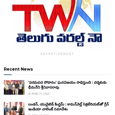
ADVERTISEMENT
Recent News
‘పరమపద సోపానం’ ఘనవిజయం సాధిస్తుంది : దర్శకుడు
భీమనేని శ్రీనివాసరావు
APRIL 21, 2026
లండన్, యునైటెడ్ కింగ్డమ్ : కామన్‌వెల్త్ సెక్రటేరియట్‌తో గ్రీన్
ఇండియా చాలెంజ్ సమావేశం