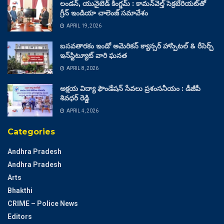
లండన్, యునైటెడ్ కింగ్డమ్ : కామన్‌వెల్త్ సెక్రటేరియట్‌తో
గ్రీన్ ఇండియా చాలెంజ్ సమావేశం
APRIL 19, 2026
బసవతారకం ఇండో అమెరికన్ క్యాన్సర్ హాస్పిటల్ & రీసెర్చ్
ఇన్‌స్టిట్యూట్ వారి ఘనత
APRIL 8, 2026
అక్షయ విద్యా ఫౌండేషన్ సేవలు ప్రశంసనీయం : డీజీపీ
శివధర్ రెడ్డి
APRIL 4, 2026
Categories
Andhra Pradesh
Andhra Pradesh
Arts
Bhakthi
CRIME – Police News
Editors