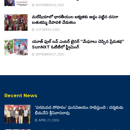
NOVEMBER 26, 2025
మలేషియాలో భారతీయుల ఐక్యతకు అద్దం పట్టిన దసరా
బతుకమ్మ దీపావళి వేడుకలు
OCTOBER 4, 2025
యూత్ ఫుల్ లవ్ ఎంటర్ టైనర్ “మేఘాలు చెప్పిన ప్రేమకథ”
SunNXT ఓటీటీలో స్ట్రీమింగ్
SEPTEMBER 27, 2025
Recent News
‘పరమపద సోపానం’ ఘనవిజయం సాధిస్తుంది : దర్శకుడు
భీమనేని శ్రీనివాసరావు
APRIL 21, 2026