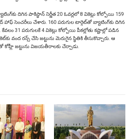
్యాటింగ్‌కు దిగిన పాకిస్థాన్‌ నిర్ణీత 20 ఓవర్లలో 8 వికెట్లు కోల్పోయి 159
్‌ హాఫ్‌ సెంచరీలు చేశారు. 160 పరుగుల టార్గెట్‌తో బ్యాటింగ్‌కు దిగిన
లం 31 పరుగులకే 4 వికెట్లు కోల్పోయి పీకల్లోతు కష్టాల్లో పడిన
ికెట్‌కు వంద రన్స్‌ చేసి జట్టును మెరుగైన స్థితికి తీసుకొచ్చారు. ఆ
తో కోహ్లీ జట్టును విజయతీరాలకు చేర్చాడు.