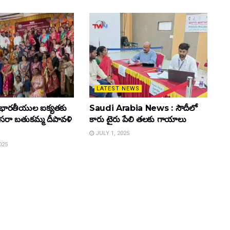
LATEST NEWS
భారతీయుల ఐక్యతకు
Saudi Arabia News : సౌదీలో
 దసరా బతుకమ్మ దీపావళి
కారు టైరు పేలి తలకు గాయాలు
JULY 1, 2025
025