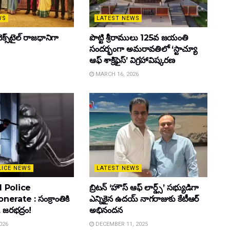
WS
LATEST NEWS
క్స్‌టైల్ రాజధానిగా
పొట్టి శ్రీరాములు 125వ జయంతి
సందర్భంగా అమరావతిలో ‘స్టాచ్యూ
ఆఫ్ శాక్రిఫైస్’ విగ్రహావిష్కరణ
MARCH 16, 2026
LICE NEWS
LATEST NEWS
 Police
బ్రిటన్ ‘హౌస్ ఆఫ్ లార్డ్స్’ సభ్యుడిగా
rate : సంక్రాంతికి
ఎన్నికైన ఉదయ్ నాగరాజుకు కేటీఆర్
. జరభద్రం!
అభినందన
026
DECEMBER 11, 2025