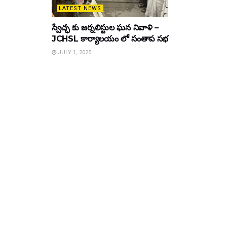
LATEST NEWS
స్వేచ్ఛ కు జర్నలిస్టుల ఘన నివాళి –
JCHSL కార్యాలయం లో సంతాప సభ
JULY 1, 2025