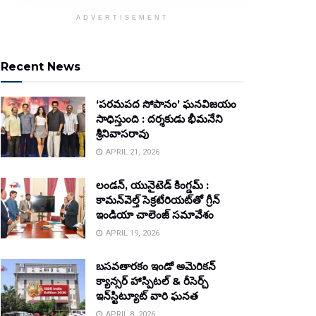
ADVERTISEMENT
Recent News
‘పరమపద సోపానం’ ఘనవిజయం
సాధిస్తుంది : దర్శకుడు భీమనేని
శ్రీనివాసరావు
APRIL 21, 2026
లండన్, యునైటెడ్ కింగ్డమ్ :
కామన్‌వెల్త్ సెక్రటేరియట్‌తో గ్రీన్
ఇండియా చాలెంజ్ సమావేశం
APRIL 19, 2026
బసవతారకం ఇండో అమెరికన్
క్యాన్సర్ హాస్పిటల్ & రీసెర్చ్
ఇన్‌స్టిట్యూట్ వారి ఘనత
APRIL 8, 2026