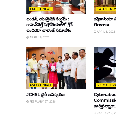
LATEST NEWS
LATEST NE
లండన్, యునైటెడ్ కింగ్డమ్ :
దక్షిణాసియా టె
కామన్‌వెల్త్ సెక్రటేరియట్‌తో గ్రీన్
తెలంగాణ
ఇండియా చాలెంజ్ సమావేశం
APRIL 3, 2026
APRIL 19, 2026
LATEST NEWS
CRIME - PO
JCHSL డైరీ ఆవిష్కరణ
Cyberabad
Commissione
FEBRUARY 27, 2026
ఊరెళ్తున్నారా.
JANUARY 3, 2