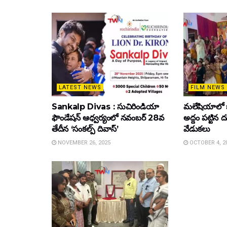
LATEST NEWS
FILM NEWS
Sankalp Divas : సుచిరిండియా
మలేషియాలో 
ఫౌండేషన్ ఆధ్వర్యంలో నవంబర్ 28వ
అద్దం పట్టిన
తేదీన ‘సంకల్ప్ దివాస్’
వేడుకలు
NOVEMBER 26, 2025
OCTOBER 4, 2