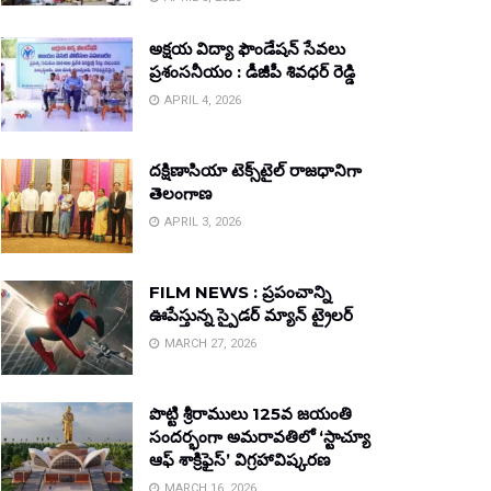
అక్షయ విద్యా ఫౌండేషన్ సేవలు
ప్రశంసనీయం : డీజీపీ శివధర్ రెడ్డి
APRIL 4, 2026
దక్షిణాసియా టెక్స్‌టైల్ రాజధానిగా
తెలంగాణ
APRIL 3, 2026
FILM NEWS : ప్రపంచాన్ని
ఊపేస్తున్న స్పైడర్ మ్యాన్ ట్రైలర్
MARCH 27, 2026
పొట్టి శ్రీరాములు 125వ జయంతి
సందర్భంగా అమరావతిలో ‘స్టాచ్యూ
ఆఫ్ శాక్రిఫైస్’ విగ్రహావిష్కరణ
MARCH 16, 2026