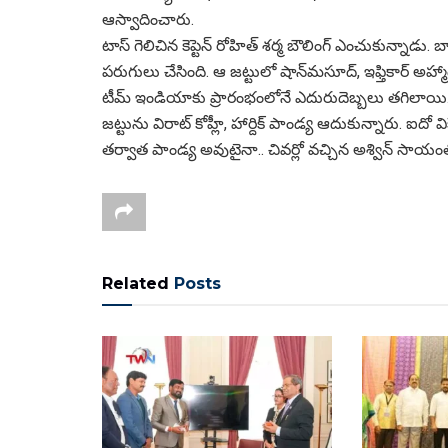
ఆస్వాదించారు.
టాస్‌ గెలిచిన కెప్టెన్‌ రోహిత్‌ శర్మ బౌలింగ్‌ ఎంచుకున్నాడు. బ
పరుగులు చేసింది. ఆ జట్టులో షాన్‌మసూద్‌, ఇఫ్తికార్‌ అహ్మాద
టీమ్‌ ఇండియాకు ప్రారంభంలోనే ఎదురుదెబ్బలు తగిలాయి. కేవ
జట్టును విరాట్‌ కోహ్లీ, హార్దిక్‌ పాండ్య ఆదుకున్నారు. ఐదో వ
తర్వాత పాండ్య అవుటైనా.. చివర్లో వచ్చిన అశ్విన్‌ సాయం
Related
Posts