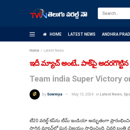
HOME
LATEST NEWS
ANDHRA PRA
Home
Latest News
ఇదీ మ్యాచ్‌ అంటే.. పాక్‌పై అదరగొట్టిన
Team india Super Victory o
by
Sowmya
May 13, 2024
in
Latest News
,
Spo
టీ20 వరల్డ్‌ కప్‌ను టీమ్‌ ఇండియా అద్భుతంగా ప్రారంభించింద
సాగిన మ్యాచ్‌లో ఘన విజయం సాధించింది. చివరి బంతి వరకు మ్