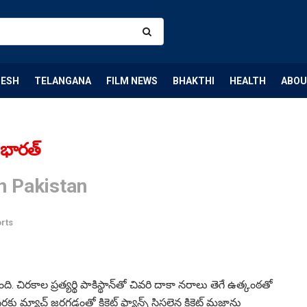
DESH
TELANGANA
FILM NEWS
BHAKTHI
HEALTH
ABOU
 భారత్‌
n Pakistan
rts
ి. చిరకాల ప్రత్యర్థి పాకిస్థాన్‌తో చివరి దాకా నరాలు తెగే ఉత్కంఠతో
యాచ్‌ జరగడంతో క్రికెట్‌ ఫ్యాన్స్‌ సిసలైన క్రికెట్‌ మజాను