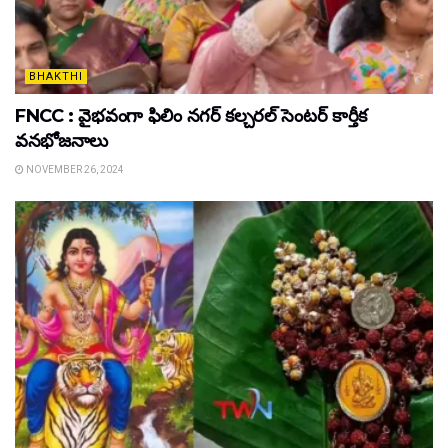
BHAKTHI
FNCC : వైభవంగా ఫిలిం నగర్ కల్చరల్ సెంటర్ కార్తీక
వనభోజనాలు
NOVEMBER 26, 2024