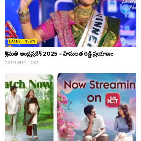
LATEST NEWS
శ్రీమతి ఆంధ్రప్రదేశ్ 2025 – హేమలత రెడ్డి ప్రయాణం
DECEMBER 14, 2025