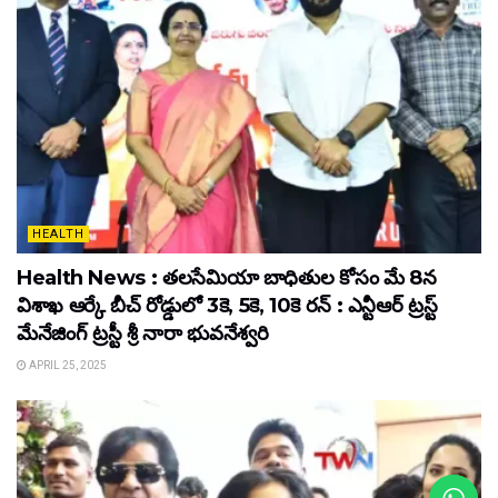
HEALTH
Health News : తలసేమియా బాధితుల కోసం మే 8న
విశాఖ ఆర్కే బీచ్‌ రోడ్డులో 3కె, 5కె, 10కె రన్‌ : ఎన్టీఆర్‌ ట్రస్ట్‌
మేనేజింగ్‌ ట్రస్టీ శ్రీ నారా భువనేశ్వరి
APRIL 25, 2025