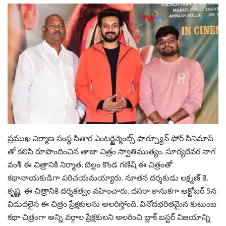
ప్రముఖ నిర్మాణ సంస్థ సితార ఎంటర్టైన్మెంట్స్ ఫార్చ్యూన్ ఫోర్ సినిమాస్
తో కలిసి రూపొందించిన తాజా చిత్రం స్వాతిముత్యం. సూర్యదేవర నాగ
వంశీ ఈ చిత్రానికి నిర్మాత. బెల్లం కొండ గణేష్ ఈ చిత్రంతో
కథానాయకుడిగా పరిచయమయ్యారు. నూతన దర్శకుడు లక్ష్మణ్ కె.
కృష్ణ ఈ చిత్రానికి దర్శకత్వం వహించారు. దసరా కానుకగా అక్టోబర్ 5న
విడుదలైన ఈ చిత్రం ప్రేక్షకులను అలరిస్తోంది. వినోదభరితమైన కుటుంబ
కథా చిత్రంగా అన్ని వర్గాల ప్రేక్షకులని అలరించి బ్లాక్ బస్టర్ విజయాన్ని