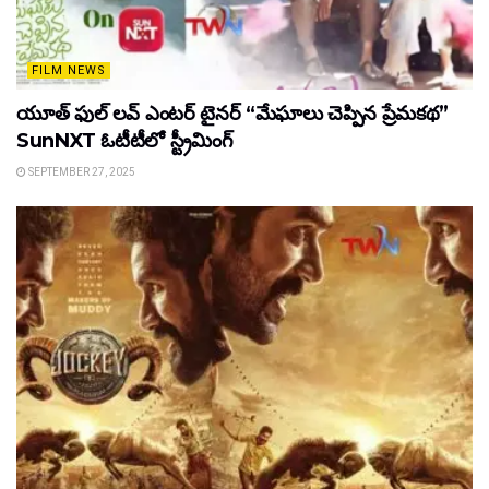
FILM NEWS
యూత్ ఫుల్ లవ్ ఎంటర్ టైనర్ “మేఘాలు చెప్పిన ప్రేమకథ”
SunNXT ఓటీటీలో స్ట్రీమింగ్
SEPTEMBER 27, 2025