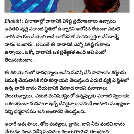
Bhakthi :
పురాణాల్లో దానానికి విశిష్ట ప్రయోజనాలు ఉన్నాయి
అవతలి వ్యక్తి ఎలాంటి స్థితిలో ఉన్నారని ఆలోచన లేకుండా ఎదుటి
వారికి సాయం చేయాలి అనే ఆలోచనతో మనస్ఫూర్తిగా చేసేదాన్నే
దానం అంటారు.. అయితే ఈ దానానికి ఎన్నో విశిష్ట గుణాలు
ఉన్నాయి.. ఒక్కో దానానికి ఒక ప్రత్యేకత ఉంది అవి ఏంటో
తెలుసుకుందాం..
ఈ కలియుగంలో దానధర్మాలు అనేది మనిషి చేసే పాపాలను కర్మలను
విముక్తి చేయటానికి సహకరిస్తాయని తెలుస్తుంది ఎదుటి వ్యక్తి ఏ స్థితిలో
ఉన్న వారికి దానం చేయటానికి వెనకాడ రాదని పురాణాలు
చెబుతున్నాయి.. ఎదుటి మనిషి కష్టంలో ఉన్నప్పుడు ఎలాంటి స్వలాభం
ఆశించకుండా మనసారా ఇచ్చే దేనినైనా దానమనే అంటారు ముఖ్యంగా
దీన్ని ధర్మదానము అని అంటారని తెలుస్తుంది..
అలాగే ఆవు పాలు, తోట పువ్వులు, జ్ఞానం, బావి నీరు వంటివి దానం
చేయడం వలన విశేష సంపదలు కలుగుతాయని తెలుస్తోంది..