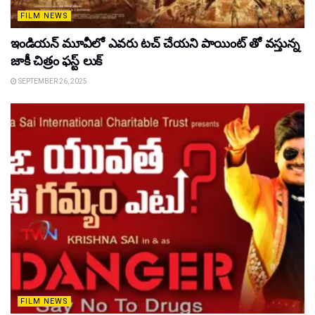
FILM NEWS
ఇండియన్ మూవీలో ఎవరు టచ్ చేయని పాయింట్ తో వస్తున్న
జాకీ చిత్రం ఫస్ట్ లుక్
SEPTEMBER 26, 2025
FILM NEWS