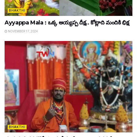
BHAKTHI
Ayyappa Mala : ఒక్క అయ్యప్ప దీక్ష.. కోట్లాది మందికి భిక్ష
NOVEMBER 17, 2024
BHAKTHI