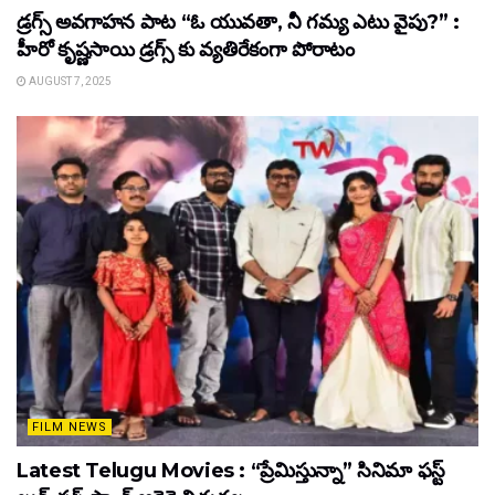
డ్రగ్స్ అవగాహన పాట “ఓ యువతా, నీ గమ్య ఎటు వైపు?” :
హీరో కృష్ణసాయి డ్రగ్స్ కు వ్యతిరేకంగా పోరాటం
AUGUST 7, 2025
FILM NEWS
Latest Telugu Movies : “ప్రేమిస్తున్నా” సినిమా ఫస్ట్