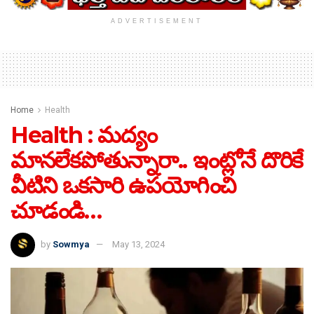
ADVERTISEMENT
Home
Health
Health : మద్యం
మానలేకపోతున్నారా.. ఇంట్లోనే దొరికే
వీటిని ఒకసారి ఉపయోగించి
చూడండి…
by
Sowmya
May 13, 2024