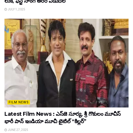
లుక్, ఫస్ట్ సాంగ్ అరెరె విడుదల
JULY 1, 2025
FILM NEWS
Latest Film News : ఎస్‌జె సూర్య, శ్రీ గొకులం మూవీస్‌
భారీ పాన్‌ ఇండియా మూవీ టైటిల్ “కిల్లర్”
JUNE 27, 2025