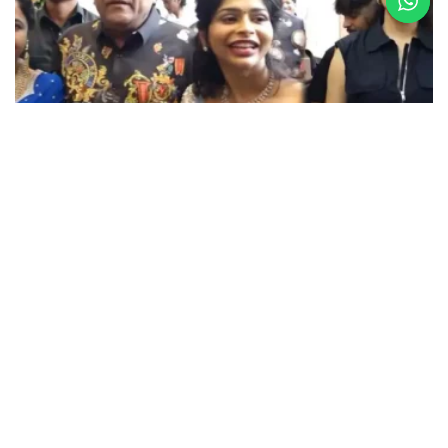
HEALTH
Health News : గచ్చిబౌలి లో హెచ్‌కే హాస్పిటల్స్
ప్రారంభోత్సవంలో తారల సందడి
APRIL 19, 2025