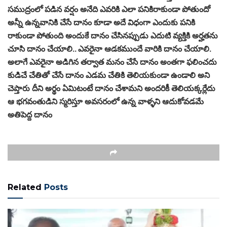
సముద్రంలో పడిన వర్షం అనేది ఎవరికి ఎలా పనికిరాకుండా పోతుందో
అన్నీ ఉన్నవానికి చేసే దానం కూడా అదే విధంగా ఎందుకు పనికి
రాకుండా పోతుంది అందుకే దానం చేసినప్పుడు ఎదుటి వ్యక్తికి అర్హతను
చూసి దానం చేయాలి.. ఎవరైనా ఆడకముందే వారికి దానం చేయాలి.
అలాగే ఎవరైనా అడిగిన తర్వాత మనం చేసే దానం అంతగా ఫలించదు
కుడిచే చేతితో చేసే దానం ఎడమ చేతికి తెలియకుండా ఉండాలి అని
చెప్తారు దీని అర్థం ఏమిటంటే దానం చేశామని అందరికీ తెలియక్కర్లేదు
ఆ భగవంతుడిని స్మరిస్తూ అవసరంలో ఉన్న వాళ్ళని ఆదుకోవడమే
అతిపెద్ద దానం
Related
Posts