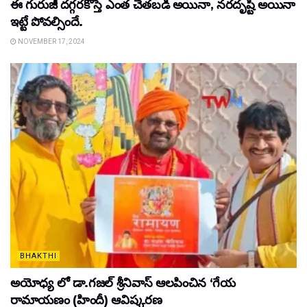
ఈ గురుజీ ద‌గ్గ‌రకొస్తే ఎంత చేత‌బ‌డి అయినా, న‌ర‌దృష్టి అయినా
ఇట్టే పోవ‌ల్సిందే.
NOVEMBER 17, 2024
BHAKTHI
అయోధ్య లో డా.గజల్ శ్రీనివాస్ ఆలపించిన ‘గేయ
రామాయణం (హిందీ) ఆవిష్కరణ