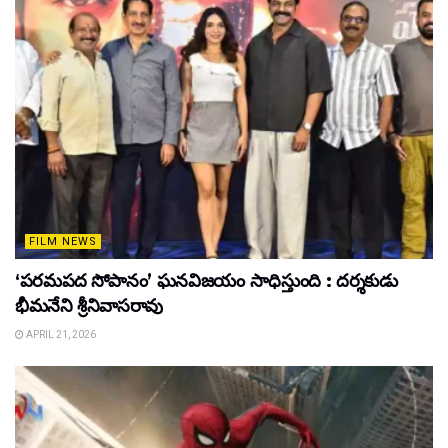
FILM NEWS
‘పరమపద సోపానం’ ఘనవిజయం సాధిస్తుంది : దర్శకుడు
భీమనేని శ్రీనివాసరావు
APRIL 21, 2026