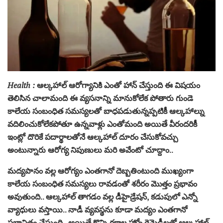
Health :
ఆల్కహాల్ ఆరోగ్యానికి ఎంతో హాన్ చేస్తుంది ఈ విషయం
తెలిసిన చాలామంది ఈ వ్యసనాన్ని మానుకోలేక పోతారు గుండె
కాలేయ సంబంధిత సమస్యలతో బాధపడుతున్నప్పటికీ ఆల్కహాల్ను
వదిలించుకోలేకపోతూ ఉన్నవాళ్లు ఎంతోమంది అయితే వీరందరికీ
ఇంట్లో దొరికే పదార్థాలతోనే ఆల్కహాల్ దూరం చేసుకోవచ్చు
అంటున్నారు ఆరోగ్య నిపుణులు మరి అవేంటో చూద్దాం..
మద్యపానం వల్ల ఆరోగ్యం ఎంతగానో దెబ్బతింటుంది ముఖ్యంగా
కాలేయ సంబంధిత సమస్యలు రావడంతో శరీరం మొత్తం ప్రభావం
అవుతుంది.. ఆల్కహాల్ తాగడం వల్ల డీహైడ్రేషన్, కడుపులో ఎన్నో
వ్యాధులు వస్తాయి.. నాడీ వ్యవస్థను కూడా మద్యం ఎంతగానో
ప్రభావితం చేస్తుంది.. అయితే కొన్ని రకాల హోం రెమెడీలతో ఆల్కహాల్