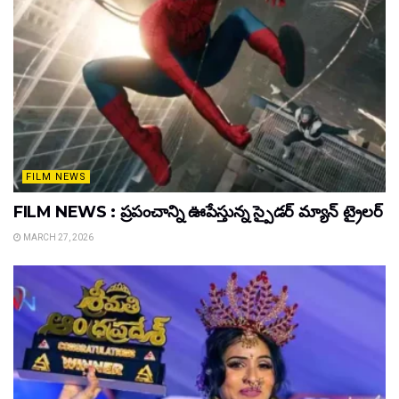
FILM NEWS
FILM NEWS : ప్రపంచాన్ని ఊపేస్తున్న స్పైడర్ మ్యాన్ ట్రైలర్
MARCH 27, 2026