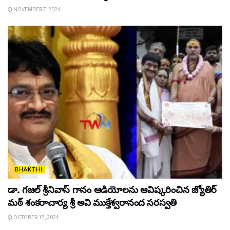
NOVEMBER 7, 2024
BHAKTHI
డా. గజల్ శ్రీనివాస్ గానం ఆడియోలను ఆవిష్కరించిన జ్యోతిర్
మఠ్ శంకరాచార్య శ్రీ అవి ముక్తేశ్వరానంద సరస్వతి
OCTOBER 17, 2024