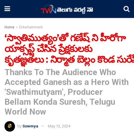
Home
Entertainment
‘స్వాతిముత్యం’తో గణేష్ ని హీరోగా
యాక్సప్ట్ చేసిన ప్రేక్షకులకు
కృతజ్ఞతలు : నిర్మాత బెల్లం కొండ సురే
Thanks To The Audience Who
Accepted Ganesh as a Hero With
'Swathimutyam', Producer
Bellam Konda Suresh, Telugu
World Now
by
Sowmya
May 13, 2024