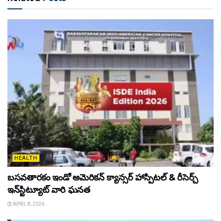
HEALTH
బసవతారకం ఇండో అమెరికన్ క్యాన్సర్ హాస్పిటల్ & రీసెర్చ్
ఇన్‌స్టిట్యూట్ వారి ఘనత
APRIL 8, 2026