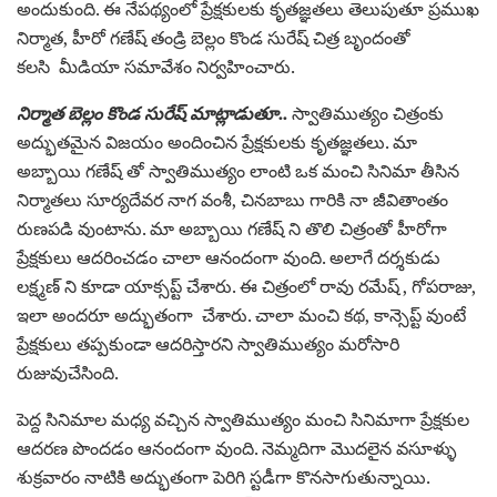
అందుకుంది. ఈ నేపథ్యంలో ప్రేక్షకులకు కృతజ్ఞతలు తెలుపుతూ ప్రముఖ
నిర్మాత, హీరో గణేష్ తండ్రి బెల్లం కొండ సురేష్ చిత్ర బృందంతో
కలసి మీడియా సమావేశం నిర్వహించారు.
నిర్మాత బెల్లం కొండ సురేష్ మాట్లాడుతూ..
స్వాతిముత్యం చిత్రంకు
అద్భుతమైన విజయం అందించిన ప్రేక్షకులకు కృతజ్ఞతలు. మా
అబ్బాయి గణేష్ తో స్వాతిముత్యం లాంటి ఒక మంచి సినిమా తీసిన
నిర్మాతలు సూర్యదేవర నాగ వంశీ, చినబాబు గారికి నా జీవితాంతం
రుణపడి వుంటాను. మా అబ్బాయి గణేష్ ని తొలి చిత్రంతో హీరోగా
ప్రేక్షకులు ఆదరించడం చాలా ఆనందంగా వుంది. అలాగే దర్శకుడు
లక్ష్మణ్ ని కూడా యాక్సప్ట్ చేశారు. ఈ చిత్రంలో రావు రమేష్ , గోపరాజు,
ఇలా అందరూ అద్భుతంగా చేశారు. చాలా మంచి కథ, కాన్సెప్ట్ వుంటే
ప్రేక్షకులు తప్పకుండా ఆదరిస్తారని స్వాతిముత్యం మరోసారి
రుజువుచేసింది.
పెద్ద సినిమాల మధ్య వచ్చిన స్వాతిముత్యం మంచి సినిమాగా ప్రేక్షకుల
ఆదరణ పొందడం ఆనందంగా వుంది. నెమ్మదిగా మొదలైన వసూళ్ళు
శుక్రవారం నాటికి అద్భుతంగా పెరిగి స్టడీగా కొనసాగుతున్నాయి.