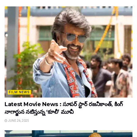
FILM NEWS
Latest Movie News : సూపర్ స్టార్ రజనీకాంత్, కింగ్
నాగార్జున నటిస్తున్న ‘కూలీ’ మూవీ
JUNE 26, 2025