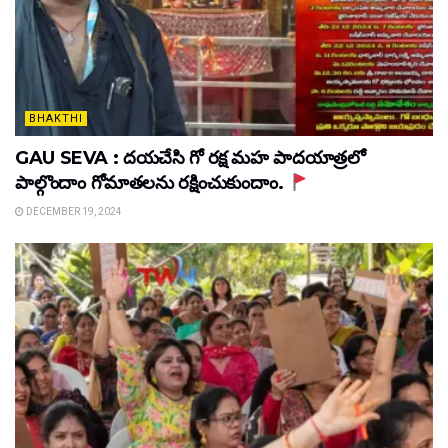
BHAKTHI
GAU SEVA : దయచేసి గో రక్ష మహ పాదయాత్రలో
పాల్గొందాం గోమాతలను రక్షించుకుందాం.
DECEMBER 19, 2024