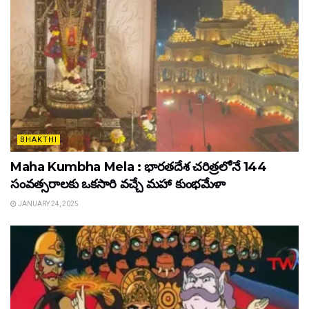
BHAKTHI
Maha Kumbha Mela : భారతదేశ చరిత్రలోనే 144
సంవత్సరాలకు ఒకసారి వచ్చే మహా కుంభమేళా
JANUARY 24, 2025