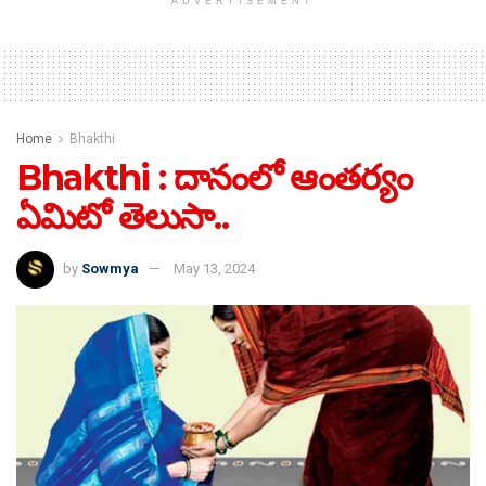
ADVERTISEMENT
Home
Bhakthi
Bhakthi : దానంలో ఆంతర్యం
ఏమిటో తెలుసా..
by
Sowmya
May 13, 2024