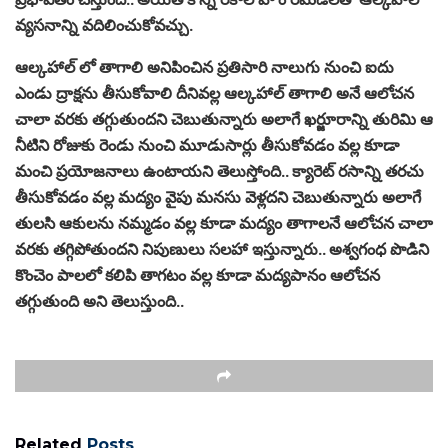
వ్యసనాన్ని వదిలించుకోవచ్చు.
ఆల్కహాల్ లో తాగాలి అనిపించిన ప్రతిసారి నాలుగు నుంచి ఐదు
ఎండు ద్రాక్షను తీసుకోవాలి దీనివల్ల ఆల్కహాల్ తాగాలి అనే ఆలోచన
చాలా వరకు తగ్గుతుందని చెబుతున్నారు అలాగే ఖర్జూరాన్ని తురిమి ఆ
నీటిని రోజుకు రెండు నుంచి మూడుసార్లు తీసుకోవడం వల్ల కూడా
మంచి ప్రయోజనాలు ఉంటాయని తెలుస్తోంది.. క్యారెట్ రసాన్ని తరచు
తీసుకోవడం వల్ల మద్యం వైపు మనసు వెళ్లదని చెబుతున్నారు అలాగే
తులసి ఆకులను నమ్మడం వల్ల కూడా మద్యం తాగాలనే ఆలోచన చాలా
వరకు తగ్గిపోతుందని నిపుణులు సలహా ఇస్తున్నారు.. అశ్వగంధ పొడిని
కొంచెం పాలలో కలిపి తాగటం వల్ల కూడా మద్యపానం ఆలోచన
తగ్గుతుంది అని తెలుస్తుంది..
Related
Posts