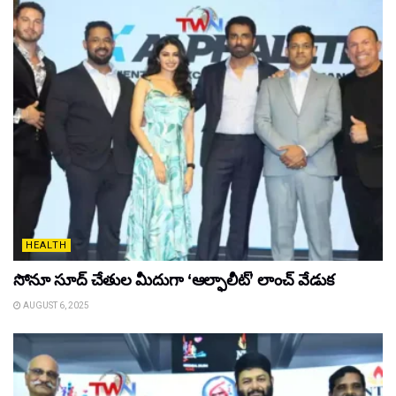
HEALTH
సోనూ సూద్ చేతుల మీదుగా ‘ఆల్ఫాలీట్’ లాంచ్ వేడుక
AUGUST 6, 2025