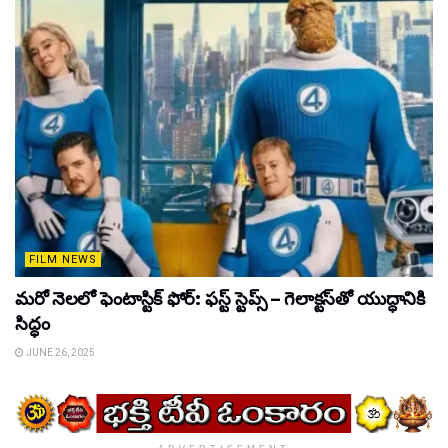
FILM NEWS
మరో నెలలో ఫెంటాస్టిక్ ఫోర్: ఫస్ట్ స్టెప్స్ – గెలాక్టస్‌తో యుద్ధానికి
సిద్ధం
JUNE 26, 2025