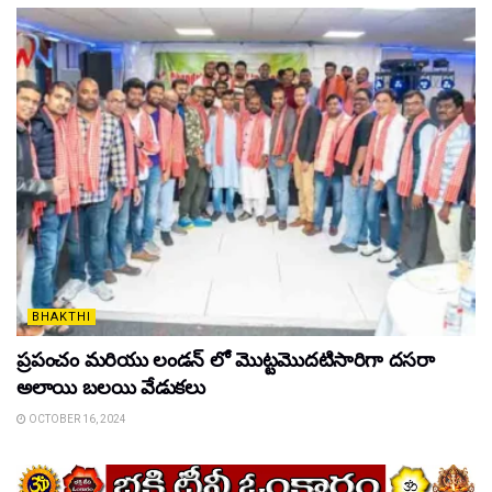
BHAKTHI
ప్రపంచం మరియు లండన్ లో మొట్టమొదటిసారిగా దసరా
అలాయి బలయి వేడుకలు
OCTOBER 16, 2024