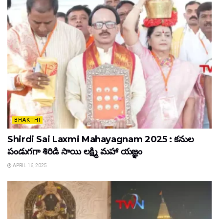
BHAKTHI
Shirdi Sai Laxmi Mahayagnam 2025 : కనుల
పండుగగా శిరిడి సాయి లక్ష్మి మహా యజ్ఞం
APRIL 16, 2025