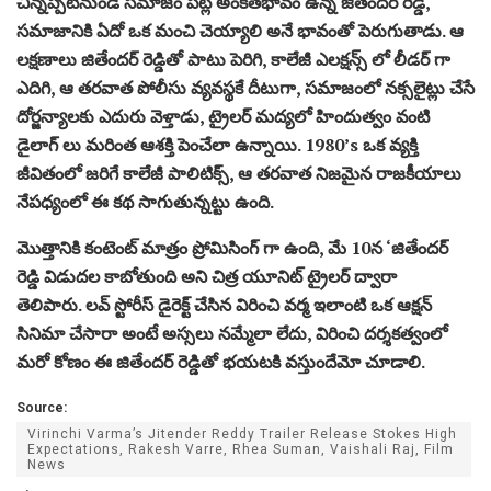
చిన్నప్పటినుండే సమాజం పట్ల అంకితభావం ఉన్న జితేందర్ రెడ్డి,
సమాజానికి ఏదో ఒక మంచి చెయ్యాలి అనే భావంతో పెరుగుతాడు. ఆ
లక్షణాలు జితేందర్ రెడ్డితో పాటు పెరిగి, కాలేజీ ఎలక్షన్స్ లో లీడర్ గా
ఎదిగి, ఆ తరవాత పోలీసు వ్యవస్థకే దీటుగా, సమాజంలో నక్సలైట్లు చేసే
దోర్జన్యాలకు ఎదురు వెళ్తాడు, ట్రైలర్ మద్యలో హిందుత్వం వంటి
డైలాగ్ లు మరింత ఆశక్తి పెంచేలా ఉన్నాయి. 1980’s ఒక వ్యక్తి
జీవితంలో జరిగే కాలేజీ పాలిటిక్స్, ఆ తరవాత నిజమైన రాజకీయాలు
నేపధ్యంలో ఈ కథ సాగుతున్నట్టు ఉంది.
మొత్తానికి కంటెంట్ మాత్రం ప్రోమిసింగ్ గా ఉంది, మే 10న ‘జితేందర్
రెడ్డి విడుదల కాబోతుంది అని చిత్ర యూనిట్ ట్రైలర్ ద్వారా
తెలిపారు. లవ్ స్టోరీస్ డైరెక్ట్ చేసిన విరించి వర్మ ఇలాంటి ఒక ఆక్షన్
సినిమా చేసారా అంటే అస్సలు నమ్మేలా లేదు, విరించి దర్శకత్వంలో
మరో కోణం ఈ జితేందర్ రెడ్డితో భయటకి వస్తుందేమో చూడాలి.
Source:
Virinchi Varma’s Jitender Reddy Trailer Release Stokes High
Expectations, Rakesh Varre, Rhea Suman, Vaishali Raj, Film
News