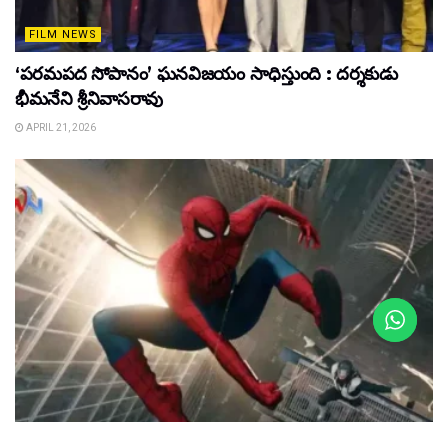
FILM NEWS
‘పరమపద సోపానం’ ఘనవిజయం సాధిస్తుంది : దర్శకుడు
భీమనేని శ్రీనివాసరావు
APRIL 21, 2026
FILM NEWS