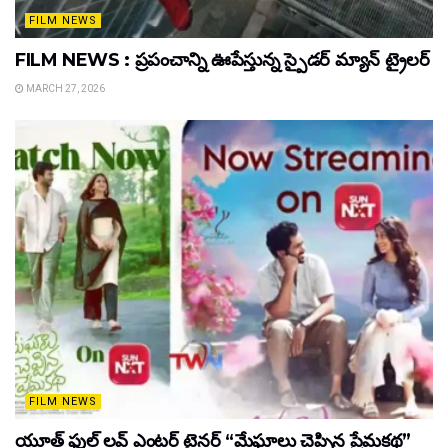
FILM NEWS
FILM NEWS : ప్రపంచాన్ని ఊపేస్తున్న స్పైడర్ మ్యాన్ ట్రైలర్
MARCH 27, 2026
FILM NEWS
యూత్ ఫుల్ లవ్ ఎంటర్ టైనర్ “మేఘాలు చెప్పిన ప్రేమకథ”