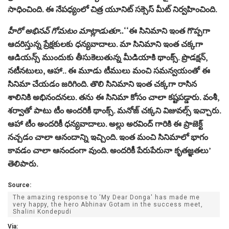
సాధించింది. ఈ నేపధ్యంలో చిత్ర యూనిట్ సక్సెస్ మీట్ నిర్వహించింది.
హీరో అభినవ్ గోమటం మాట్లాడుతూ..
‘‘ఈ సినిమాని ఇంత గొప్పగా
ఆదరిస్తున్న ప్రేక్షకులకు ధన్యవాదాలు. మా సినిమాని ఇంత చక్కగా
ఆడియన్స్ ముందుకు తీసుకెలుతున్న మీడియాకి థాంక్స్. ప్రొడక్షన్,
నటీనటులు, ఆహా.. ఈ మూడు టీములు మంచి సమన్వయంతో ఈ
సినిమా చేయడం జరిగింది. తొలి సినిమాని ఇంత చక్కగా రాసిన
శాలినికి అభినందనలు. తను ఈ సినిమా కోసం చాలా కష్టపడ్డారు. వంశీ,
శర్వాతో పాటు టీం అందరికీ థాంక్స్. మనోజ్ చక్కని విజువల్స్ ఇచ్చారు.
ఆహా టీం అందరికీ ధన్యవాదాలు. అల్లు అరవింద్ గారికి ఈ ప్రాజెక్ట్
నచ్చడం చాలా ఆనందాన్ని ఇచ్చింది. ఇంత మంచి సినిమాలో భాగం
కావడం చాలా ఆనందంగా వుంది. అందరికీ పేరుపేరునా కృతజ్ఞతలు’
తెలిపారు.
Source:
The amazing response to 'My Dear Donga' has made me
very happy, the hero Abhinav Gotam in the success meet,
Shalini Kondepudi
Via: