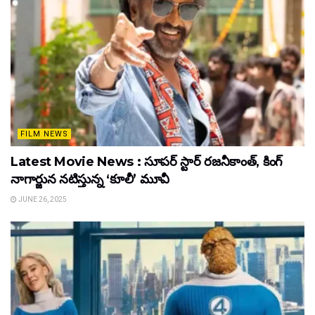
FILM NEWS
Latest Movie News : సూపర్ స్టార్ రజనీకాంత్, కింగ్
నాగార్జున నటిస్తున్న ‘కూలీ’ మూవీ
JUNE 26, 2025