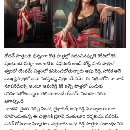
రోటిన్ పాత్ర‌ల‌కు భిన్నంగా కొత్త పాత్ర‌ల్లో న‌టించిన‌ప్పుడే కెరీర్‌లో కిక్
వుంటుంది. స‌రిగ్గా అలాంటి ఓ డిఫ‌రెంట్ అండ్ బోల్డ్, హాట్ పాత్ర‌లో
త్వ‌ర‌లో యేవ‌మ్ చిత్రంలో క‌నిపించ‌బోతున్నారు ఆషు రెడ్డి. హారిక అనే
ముఖ్య‌పాత్ర‌లో ఆమె న‌టిస్తున్న చిత్రం యేవ‌మ్‌.. ఈ చిత్రంలోని నా బాడీ
సూప‌ర్‌డీల‌క్స్ అంటూ ఆఘ‌రెడ్డి కిక్ ఇచ్చే పాత్ర‌లో ఎందుకు
క‌నిపించ‌బోతున్నారు తెలియాలంటే యేవ‌మ్ విడుద‌ల వ‌ర‌కు
ఆగాల్సిందే.
చాందిని చైద‌రి, వ‌శిష్ట సింహా, జైభారత్‌, ఆషురెడ్డి ముఖ్యతారలుగా
రూపొందుతున్న ఈ చిత్రానికి ప్రకాష్‌ దంతులూరి దర్శకుడు. నవదీప్‌,
పవన్‌ గోపరాజు నిర్మాతలు. శుక్ర‌వారం ఆషు రెడ్డి పాత్ర‌కు సంబంధించిన