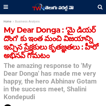
Home
Business Analysis
My Dear Donga : ‘మై డియర్
దొంగ’ కు ఇంత మంచి విజయాన్ని
ఇచ్చిన ప్రేక్షకులు కృతజ్ఞతలు : హీరో
అభినవ్ గోమటం
The amazing response to 'My
Dear Donga' has made me very
happy, the hero Abhinav Gotam
in the success meet, Shalini
Kondepudi