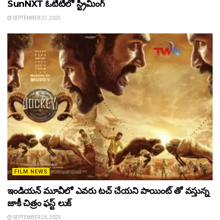
SunNXT ఓటీటీలో స్ట్రీమింగ్
SEPTEMBER 27, 2025
FILM NEWS
ఇండియన్ మూవీలో ఎవరు టచ్ చేయని పాయింట్ తో వస్తున్న
జాకీ చిత్రం ఫస్ట్ లుక్
SEPTEMBER 26, 2025