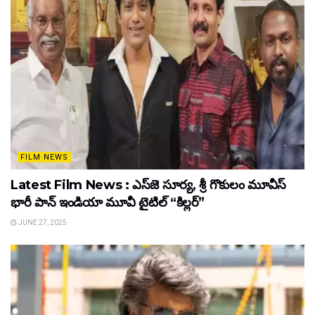
FILM NEWS
Latest Film News : ఎస్‌జె సూర్య, శ్రీ గొకులం మూవీస్‌
భారీ పాన్‌ ఇండియా మూవీ టైటిల్ “కిల్లర్”
JUNE 27, 2025