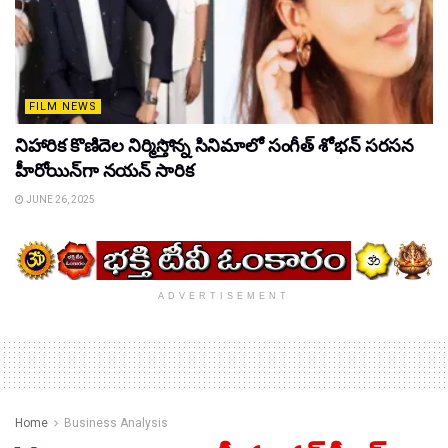
FILM NEWS
నిహారిక కొణిదెల నిర్మిస్తోన్న సినిమాలో సంగీత్ శోభన్ సరసన
హీరోయిన్‌గా నయన్ సారిక
JUNE 26, 2025
ADVERTISEMENT
Home
Business Analysis