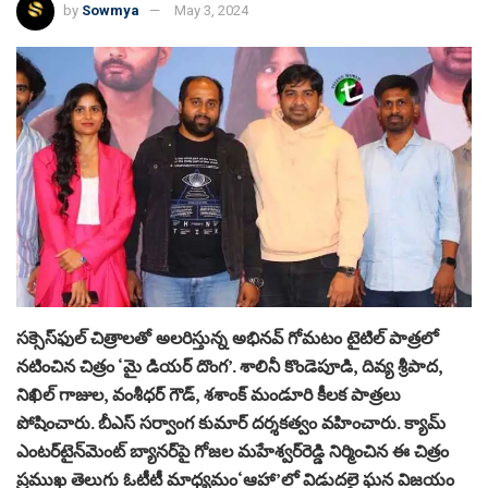
by
Sowmya
May 3, 2024
సక్సెస్‌ఫుల్ చిత్రాలతో అలరిస్తున్న అభినవ్ గోమటం టైటిల్ పాత్రలో
నటించిన చిత్రం ‘మై డియర్ దొంగ’. శాలినీ కొండెపూడి, దివ్య శ్రీపాద,
నిఖిల్ గాజుల, వంశీధర్ గౌడ్, శశాంక్ మండూరి కీలక పాత్రలు
పోషించారు. బీఎస్ సర్వాంగ కుమార్ దర్శకత్వం వహించారు. క్యామ్
ఎంటర్‌టైన్‌మెంట్ బ్యానర్‌పై గోజల మహేశ్వర్‌రెడ్డి నిర్మించిన ఈ చిత్రం
ప్రముఖ తెలుగు ఓటీటీ మాధ్యమం‘ఆహా’లో విడుదలై ఘన విజయం