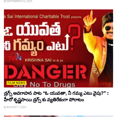
SEPTEMBER 26, 2025
FILM NEWS
డ్రగ్స్ అవగాహన పాట “ఓ యువతా, నీ గమ్య ఎటు వైపు?” :
హీరో కృష్ణసాయి డ్రగ్స్ కు వ్యతిరేకంగా పోరాటం
AUGUST 7, 2025