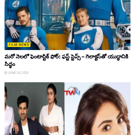
FILM NEWS
మరో నెలలో ఫెంటాస్టిక్ ఫోర్: ఫస్ట్ స్టెప్స్ – గెలాక్టస్‌తో యుద్ధానికి
సిద్ధం
JUNE 26, 2025