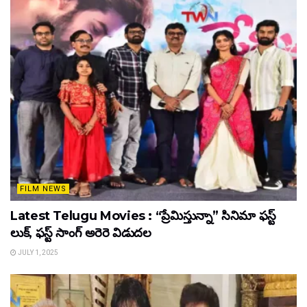
FILM NEWS
Latest Telugu Movies : “ప్రేమిస్తున్నా” సినిమా ఫస్ట్
లుక్, ఫస్ట్ సాంగ్ అరెరె విడుదల
JULY 1, 2025