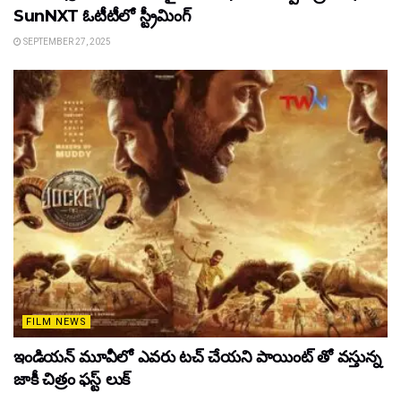
SunNXT ఓటీటీలో స్ట్రీమింగ్
SEPTEMBER 27, 2025
FILM NEWS
ఇండియన్ మూవీలో ఎవరు టచ్ చేయని పాయింట్ తో వస్తున్న
జాకీ చిత్రం ఫస్ట్ లుక్