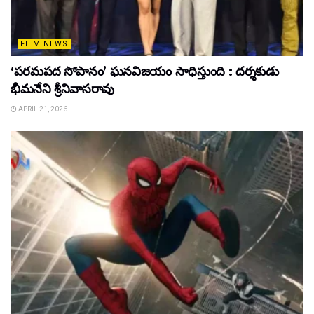
FILM NEWS
‘పరమపద సోపానం’ ఘనవిజయం సాధిస్తుంది : దర్శకుడు
భీమనేని శ్రీనివాసరావు
APRIL 21, 2026