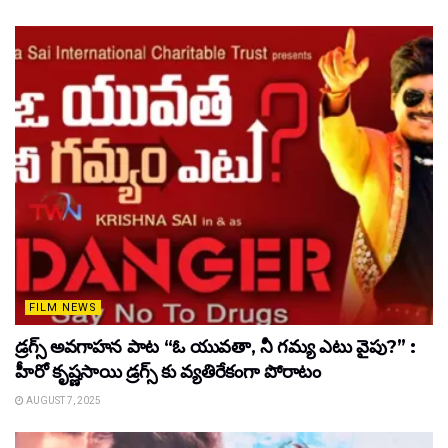
FILM NEWS
డ్రగ్స్ అవగాహన పాట “ఓ యువతా, నీ గమ్య ఎటు వైపు?” :
హీరో కృష్ణసాయి డ్రగ్స్ కు వ్యతిరేకంగా పోరాటం
AUGUST 7, 2025