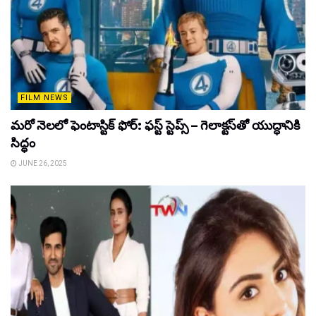
FILM NEWS
మరో నెలలో ఫెంటాస్టిక్ ఫోర్: ఫస్ట్ స్టెప్స్ – గెలాక్టస్‌తో యుద్ధానికి
సిద్ధం
JUNE 26, 2025