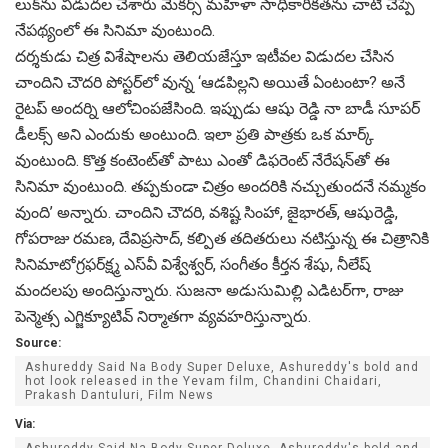
లుక్‌ను విడుద‌ల చేశారు మేక‌ర్స్ మహిళా సాధికారికతను చాటి చెప్పే
నేప‌థ్యంలో ఈ సినిమా వుంటుంది.
దర్శకుడు చిత్ర విశేషాలను తెలియజేస్తూ ఇటీవ‌ల విడుద‌ల చేసిన
చాందిని చౌద‌రి పోస్ట‌ర్‌లో వున్న ‘ఆడపిల్లని అయితే ఏంటంటా? అనే
రైట‌ప్ అంద‌ర్ని ఆలోచింప‌జేసింది. ఇప్పుడు ఆషు రెడ్డి నా బాడీ సూప‌ర్
డీల‌క్స్ అని ఎందుకు అంటుంది. ఇలా ప్ర‌తి పాత్ర‌కు ఒక మార్క్
వుంటుంది. కొత్త కంటెంట్‌తో పాటు ఎంతో డిఫరెంట్‌ నేరేషన్‌తో ఈ
సినిమా వుంటుంది. తప్పకుండా చిత్రం అందరికి నచ్చుతుందనే నమ్మకం
వుంది’ అన్నారు. చాందిని చౌదరి, వశిష్ట సింహా, జైభారత్‌, ఆషురెడ్డి,
గోపరాజు రమణ, దేవిప్రసాద్‌, కల్పిత తదితరులు నటిస్తున్న ఈ చిత్రానికి
సినిమాటోగ్రఫర్‌క్ష్మ ఎస్‌వీ విశ్వేశ్వర్‌, సంగీతం కీర్తన శేషు, నీలేష్‌
మందలపు అందిస్తున్నారు. సుజనా అడుసుమిల్లి ఎడిటర్‌గా, రాజు
పెన్మెత్స ఎగ్జిక్యూటివ్‌ నిర్మాతగా వ్యవహరిస్తున్నారు.
Source:
Ashureddy Said Na Body Super Deluxe, Ashureddy's bold and
hot look released in the Yevam film, Chandini Chaidari,
Prakash Dantuluri, Film News
Via: