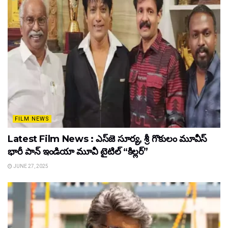
FILM NEWS
Latest Film News : ఎస్‌జె సూర్య, శ్రీ గొకులం మూవీస్‌
భారీ పాన్‌ ఇండియా మూవీ టైటిల్ “కిల్లర్”
JUNE 27, 2025