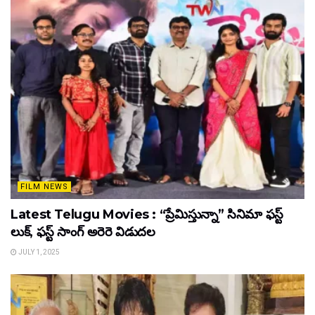
FILM NEWS
Latest Telugu Movies : “ప్రేమిస్తున్నా” సినిమా ఫస్ట్
లుక్, ఫస్ట్ సాంగ్ అరెరె విడుదల
JULY 1, 2025