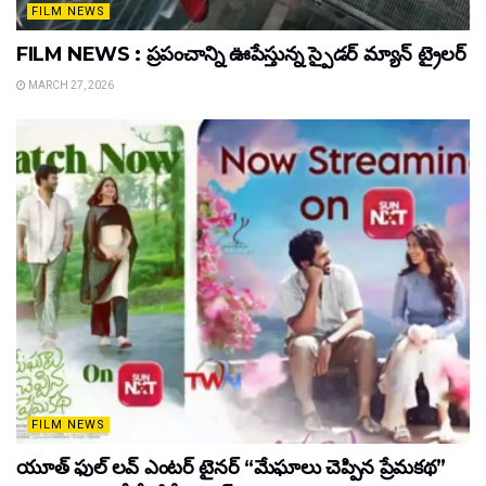
FILM NEWS
FILM NEWS : ప్రపంచాన్ని ఊపేస్తున్న స్పైడర్ మ్యాన్ ట్రైలర్
MARCH 27, 2026
FILM NEWS
యూత్ ఫుల్ లవ్ ఎంటర్ టైనర్ “మేఘాలు చెప్పిన ప్రేమకథ”