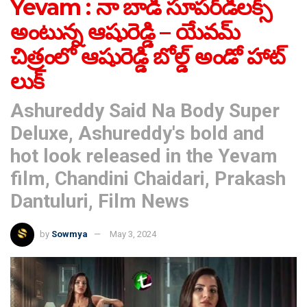
Yevam : నా బాడీ సూప‌ర్‌డీల‌క్స్
అంటున్న ఆషురెడ్డి – యేవమ్
చిత్రంలో ఆషురెడ్డి బోల్డ్ అండో హాట్
లుక్‌
Ashureddy Said Na Body Super
Deluxe, Ashureddy's bold and
hot look released in the Yevam
film, Chandini Chaidari, Prakash
Dantuluri, Film News
by
Sowmya
May 3, 2024