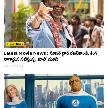
FILM NEWS
Latest Movie News : సూపర్ స్టార్ రజనీకాంత్, కింగ్
నాగార్జున నటిస్తున్న ‘కూలీ’ మూవీ
JUNE 26, 2025