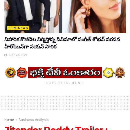
FILM NEWS
నిహారిక కొణిదెల నిర్మిస్తోన్న సినిమాలో సంగీత్ శోభన్ సరసన
హీరోయిన్‌గా నయన్ సారిక
JUNE 26, 2025
ADVERTISEMENT
Home
Business Analysis