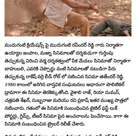
ముదుగంటి క్రియేషన్స్ పై ముదుగంటి రవీందర్ రెడ్డి గారు నిర్మాతగా
ఉయ్యాల జంపాల, మజ్ను సినిమాలతో దర్శకుడుగా గుర్తింపు
తెచ్చుకున్న విరించి వర్మ దర్శకత్వంలో పేక మేడలు సినిమాతో నిర్మాతగా
బాహుబలి, ఎవరికి చెప్పొద్దు వంటి సినిమాలతో నటుడిగా పేరు
తెచ్చుకున్న రాకేష్ వర్రె లీడ్ రోల్ లో నటించిన సినిమా జితేందర్ రెడ్డి.
1980 కాలంలో జరిగిన వాస్తవిక సంఘటనలు ఆధారంగా పొలిటికల్
డ్రామాగా ఈ సినిమా తెరకెక్కుతోంది. వైశాలి రాజ్, రియా సుమన్,
చత్రపతి శేఖర్, సుబ్బరాజు మరియు రవి ప్రకాష్ ఇతర ముఖ్య పాత్రలో
నటించారు. గతంలో ఈ సినిమాకి సంబంధించిన టైటిల్ ఫస్ట్ లుక్
పోస్టర్లు, గ్లిమ్స్, టీజర్ సినిమా పైన అంచనాలను పెంచేసాయి. కాగా ఈ
సినిమాకి సంబంధించిన ట్రైలర్ రిలీజ్ చేశారు.