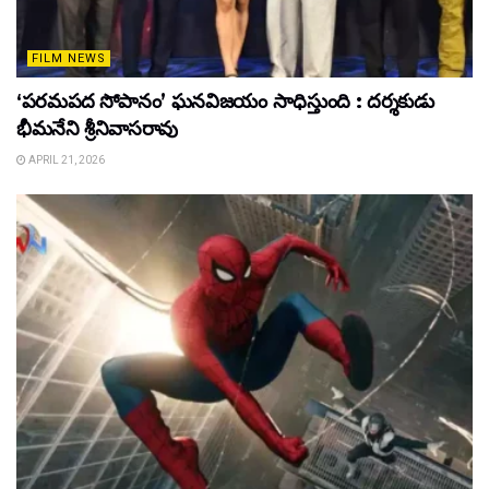
FILM NEWS
‘పరమపద సోపానం’ ఘనవిజయం సాధిస్తుంది : దర్శకుడు
భీమనేని శ్రీనివాసరావు
APRIL 21, 2026