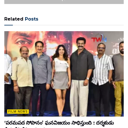
Related
Posts
FILM NEWS
‘పరమపద సోపానం’ ఘనవిజయం సాధిస్తుంది : దర్శకుడు