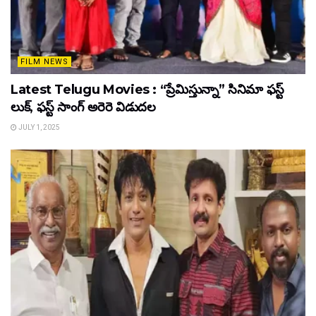
FILM NEWS
Latest Telugu Movies : “ప్రేమిస్తున్నా” సినిమా ఫస్ట్
లుక్, ఫస్ట్ సాంగ్ అరెరె విడుదల
JULY 1, 2025