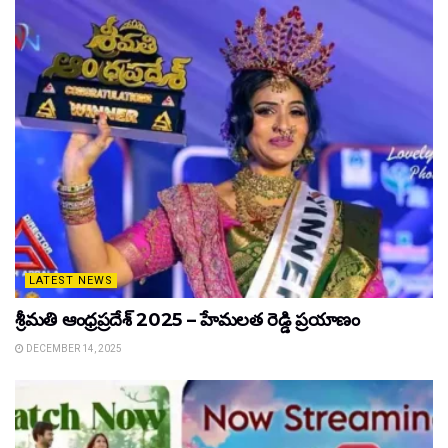
LATEST NEWS
శ్రీమతి ఆంధ్రప్రదేశ్ 2025 – హేమలత రెడ్డి ప్రయాణం
DECEMBER 14, 2025