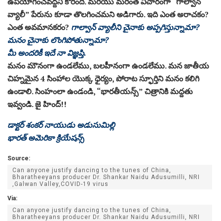
ఉపయోగించవద్దని కోరింది. మరియు మరింత విచారంగా “గాల్వాన్
వ్యాలీ” పేరును కూడా తొలగించమని అడిగారు. ఇది ఎంత అరాచకం?
ఎంత అవమానకరం?
గాల్వాన్ వ్యాలీని చైనాకు అప్పగిస్తున్నామా?
మనం చైనాకు లొంగిపోతున్నామా?
మీ అందరికీ ఇదే నా విజ్ఞప్తి.
మనం మౌనంగా ఉండలేము, బలహీనంగా ఉండలేము. మన జాతీయ
చిహ్నమైన 4 సింహాల యొక్క ధైర్యం, పోరాట స్ఫూర్తిని మనం కలిగి
ఉండాలి. సింహంలా ఉండండి, “భారతీయన్స్” చిత్రానికి మద్దతు
ఇవ్వండి. జై హింద్!!
డాక్టర్ శంకర్ నాయుడు అడుసుమిల్లి
భారత్ అమెరికా క్రియేషన్స్
Source:
Can anyone justify dancing to the tunes of China,
Bharatheeyans producer Dr. Shankar Naidu Adusumilli, NRI
,Galwan Valley,COVID-19 virus
Via:
Can anyone justify dancing to the tunes of China,
Bharatheeyans producer Dr. Shankar Naidu Adusumilli, NRI