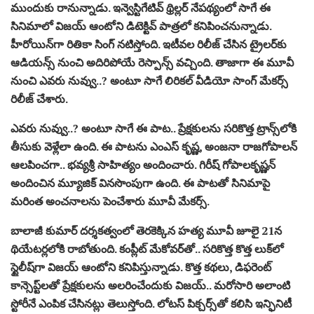
ముందుకు రానున్నాడు. ఇన్వెస్టిగేటివ్ థ్రిల్లర్‌ నేపథ్యంలో సాగే ఈ
సినిమాలో విజయ్ ఆంటోని డిటెక్టివ్ పాత్రలో కనిపించనున్నాడు.
హీరోయిన్‌గా రితికా సింగ్ నటిస్తోంది. ఇటీవల రిలీజ్ చేసిన ట్రైలర్‌కు
ఆడియన్స్ నుంచి అదిరిపోయే రెస్పాన్స్ వచ్చింది. తాజాగా ఈ మూవీ
నుంచి ఎవరు నువ్వు..? అంటూ సాగే లిరికల్ వీడియో సాంగ్‌ మేకర్స్
రిలీజ్ చేశారు.
ఎవరు నువ్వు..? అంటూ సాగే ఈ పాట.. ప్రేక్షకులను సరికొత్త ట్రాన్స్‌లోకి
తీసుకు వెళ్లేలా ఉంది. ఈ పాటను ఎంఎస్ కృష్ణ, అంజనా రాజగోపాలన్
ఆలపించగా.. భవ్యశ్రీ సాహిత్యం అందించారు. గిరీష్ గోపాలకృష్ణన్
అందించిన మ్యూజిక్ వినసొంపుగా ఉంది. ఈ పాటతో సినిమాపై
మరింత అంచనాలను పెంచేశారు మూవీ మేకర్స్.
బాలాజీ కుమార్ దర్శకత్వంలో తెరకెక్కిన హత్య మూవీ జూలై 21న
థియేటర్లలోకి రాబోతుంది. కంప్లీట్ మేకోవర్‌తో.. సరికొత్త కొత్త లుక్‌లో
స్టైలీష్‌గా విజయ్ ఆంటోని కనిపిస్తున్నాడు. కొత్త కథలు, డిఫరెంట్
కాన్సెప్ట్‌లతో ప్రేక్షకులను అలరించేందుకు విజయ్.. మరోసారి అలాంటి
స్టోరీనే ఎంపిక చేసినట్లు తెలుస్తోంది. లోటస్ పిక్చర్స్‌తో కలిసి ఇన్ఫినిటీ