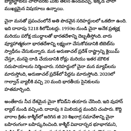
బ్యాక్‌స్టాబ్‌లు చాలావరకు మీకు తెలిసి ఉండవచ్చు. ఇక్కడ చాలా
ముఖ్యమైన విషయాలు ఉన్నాయి.
చైనా మనతో ప్రపంచంలోనే అతి పొడవైన సరిహద్దులలో ఒకటిగా ఉంది.
ఇది దాదాపు 3218 కిలోమీటర్లు. 1950ల నుండి చైనా అనేక ప్రత్యక్ష
మరియు పరోక్ష యుద్ధాలతో భారతదేశాన్ని దెబ్బతీస్తోంది. వారు
వ్యూహాత్మకంగా భారతదేశాన్ని లక్ష్యంగా చేసుకోవడానికి టిబెట్‌ను
స్వాధీనం చేసుకున్నారు. మన అరుణాచల్ ప్రదేశ్ రాష్ట్రాన్ని క్లెయిమ్
చేస్తూ, మనపై దాడి చేయడానికి రోడ్లు మరియు ఇతర మౌలిక
సదుపాయాలను నిర్మించారు. సరిహద్దులో చైనా మన మ్యాప్‌లను
మారుస్తోంది, అరుణాచల్ ప్రదేశ్‌లో పేర్లను మారుస్తోంది. 2020లో
గాల్వాన్ వ్యాలీకి వచ్చి 20 మంది భారతీయ సైనికులను
హతమార్చింది.
అంతేకాదు నీచ దేశమైన చైనా కోవిడ్‌ని తయారు చేసింది. ఇది వుహాన్
ల్యాబ్ నుండి వచ్చింది. దాదాపు 8 మిలియన్ల మందిని చంపారు. కొద్ది
వారాల క్రితం కాశ్మీర్‌లో జరిగిన జి 20 శిఖరాగ్ర సమావేశాన్ని చైనా
బహిరంగంగా బహిష్కరించింది. కాశ్మీర్ వివాదాస్పద భూభాగమని,