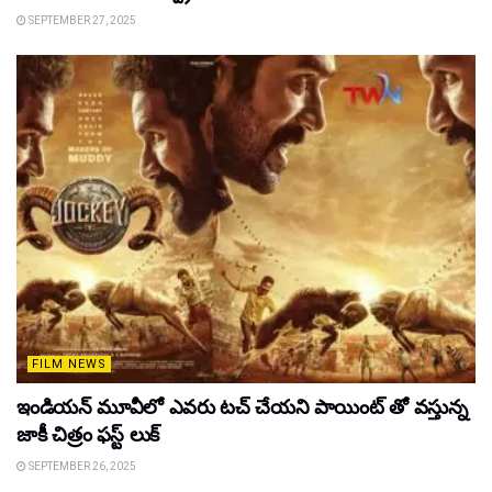
SEPTEMBER 27, 2025
FILM NEWS
ఇండియన్ మూవీలో ఎవరు టచ్ చేయని పాయింట్ తో వస్తున్న
జాకీ చిత్రం ఫస్ట్ లుక్
SEPTEMBER 26, 2025