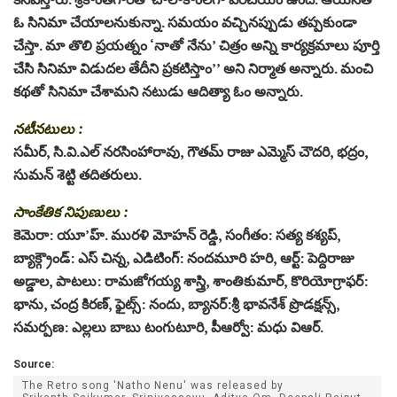
ఓ సినిమా చేయాలనుకున్నా. సమయం వచ్చినప్పుడు తప్పకుండా
చేస్తా. మా తొలి ప్రయత్నం ‘నాతో నేను’ చిత్రం అన్ని కార్యక్రమాలు పూర్తి
చేసి సినిమా విడుదల తేదీని ప్రకటిస్తాం’’ అని నిర్మాత అన్నారు. మంచి
కథతో సినిమా చేశామని నటుడు ఆదిత్యా ఓం అన్నారు.
నటీనటులు :
సమీర్, సి.వి.ఎల్ నరసింహారావు, గౌతమ్ రాజు ఎమ్మెస్ చౌదరి, భద్రం,
సుమన్ శెట్టి తదితరులు.
సాంకేతిక నిపుణులు :
కెమెరా: యూ’హ్. మురళి మోహన్ రెడ్డి, సంగీతం: సత్య కశ్యప్,
బ్యాక్గ్రౌండ్: ఎస్ చిన్న, ఎడిటింగ్: నందమూరి హరి, ఆర్ట్: పెద్దిరాజు
అడ్డాల, పాటలు: రామజోగయ్య శాస్త్రి, శాంతికుమార్, కొరియోగ్రాఫర్:
భాను, చంద్ర కిరణ్, ఫైట్స్: నందు, బ్యానర్:శ్రీ భావనేశ్ ప్రొడక్షన్స్,
సమర్పణ: ఎల్లలు బాబు టంగుటూరి, పీఆర్వో: మధు విఆర్.
Source:
The Retro song 'Natho Nenu' was released by