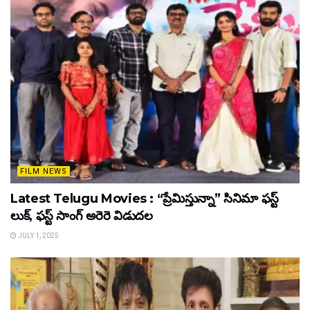
FILM NEWS
Latest Telugu Movies : “ప్రేమిస్తున్నా” సినిమా ఫస్ట్
లుక్, ఫస్ట్ సాంగ్ అరెరె విడుదల
JULY 1, 2025