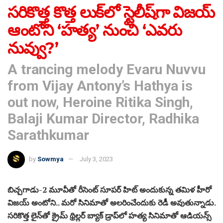
సరికొత్త కొత్త లుక్‌లో స్టైలీష్‌గా విజయ్
ఆంటోని ‘హత్య’ నుంచి ‘ఎవరు
నువ్వు?’
A trancing melody Evaru Nuvvu
from Vijay Antony’s Hathya is
out now, Heroine Ritika Singh,
Balaji Kumar Director, Radhika
Sarathkumar
by
Sowmya
July 3, 2023
బిచ్చగాడు-2 మూవీతో రీసెంట్‌ సూపర్ హిట్ అందుకున్న తమిళ హీరో
విజయ్ అంటోని.. మరో సినిమాతో అలరించేందుకు రెడీ అవుతున్నాడు.
సరికొత్త లైన్‌తో క్రైమ్ థ్రిల్లర్ బ్యాక్‌ డ్రాప్‌లో హత్య సినిమాతో ఆడియన్స్