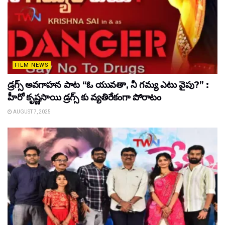
FILM NEWS
డ్రగ్స్ అవగాహన పాట “ఓ యువతా, నీ గమ్య ఎటు వైపు?” :
హీరో కృష్ణసాయి డ్రగ్స్ కు వ్యతిరేకంగా పోరాటం
AUGUST 7, 2025