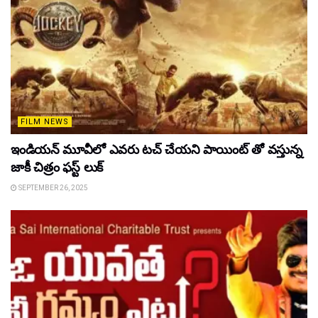
FILM NEWS
ఇండియన్ మూవీలో ఎవరు టచ్ చేయని పాయింట్ తో వస్తున్న
జాకీ చిత్రం ఫస్ట్ లుక్
SEPTEMBER 26, 2025