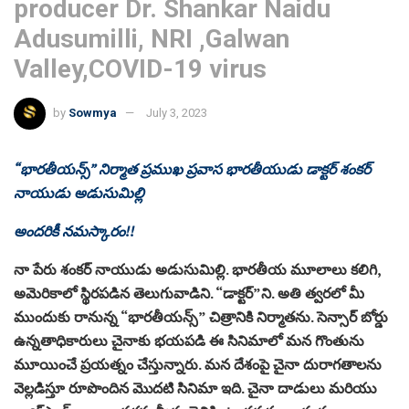
producer Dr. Shankar Naidu
Adusumilli, NRI ,Galwan
Valley,COVID-19 virus
by
Sowmya
July 3, 2023
“భారతీయన్స్” నిర్మాత ప్రముఖ ప్రవాస భారతీయుడు డాక్టర్ శంకర్
నాయుడు అడుసుమిల్లి
అందరికీ నమస్కారం!!
నా పేరు శంకర్ నాయుడు అడుసుమిల్లి. భారతీయ మూలాలు కలిగి,
అమెరికాలో స్థిరపడిన తెలుగువాడిని. “డాక్టర్”ని. అతి త్వరలో మీ
ముందుకు రానున్న “భారతీయన్స్” చిత్రానికి నిర్మాతను. సెన్సార్ బోర్డు
ఉన్నతాధికారులు చైనాకు భయపడి ఈ సినిమాలో మన గొంతును
మూయించే ప్రయత్నం చేస్తున్నారు. మన దేశంపై చైనా దురాగతాలను
వెల్లడిస్తూ రూపొందిన మొదటి సినిమా ఇది. చైనా దాడులు మరియు