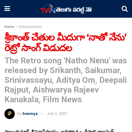
Home
Entertainment
శ్రీకాంత్‌ చేతుల మీదుగా ‘నాతో నేను’
రెట్రో సాంగ్‌ విడుదల
The Retro song 'Natho Nenu' was
released by Srikanth, Saikumar,
Srinivassayu, Aditya Om, Deepali
Rajput, Aishwarya Rajeev
Kanakala, Film News
by
Sowmya
July 3, 2023
సాయికుమార్‌, శ్రీనివాస్‌సాయు, ఆదిత్యా ఓం, దీపాలి రాజపుత్‌,