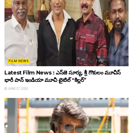
FILM NEWS
Latest Film News : ఎస్‌జె సూర్య, శ్రీ గొకులం మూవీస్‌
భారీ పాన్‌ ఇండియా మూవీ టైటిల్ “కిల్లర్”
JUNE 27, 2025