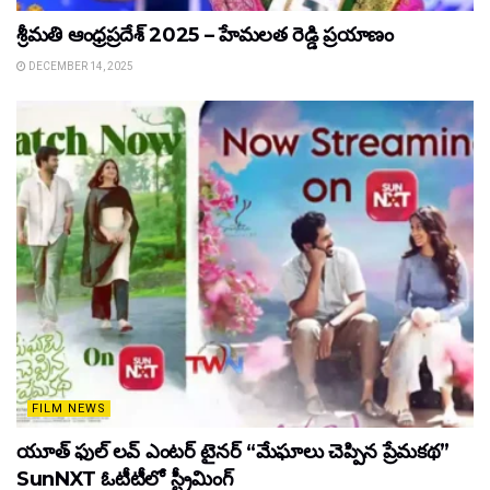
శ్రీమతి ఆంధ్రప్రదేశ్ 2025 – హేమలత రెడ్డి ప్రయాణం
DECEMBER 14, 2025
FILM NEWS
యూత్ ఫుల్ లవ్ ఎంటర్ టైనర్ “మేఘాలు చెప్పిన ప్రేమకథ”
SunNXT ఓటీటీలో స్ట్రీమింగ్