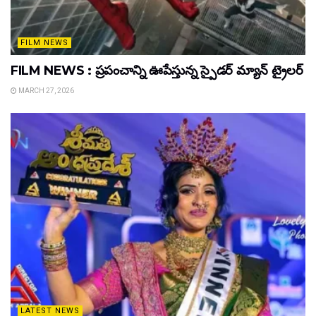
FILM NEWS
FILM NEWS : ప్రపంచాన్ని ఊపేస్తున్న స్పైడర్ మ్యాన్ ట్రైలర్
MARCH 27, 2026
LATEST NEWS