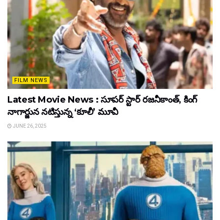
FILM NEWS
Latest Movie News : సూపర్ స్టార్ రజనీకాంత్, కింగ్
నాగార్జున నటిస్తున్న ‘కూలీ’ మూవీ
JUNE 26, 2025