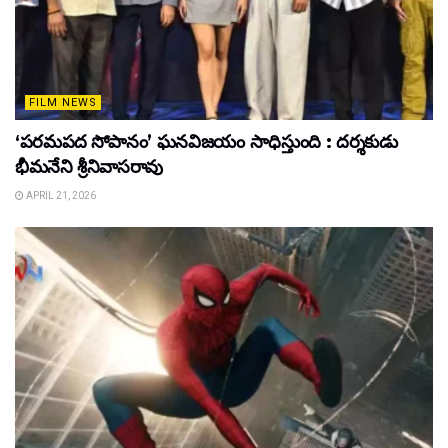
FILM NEWS
‘పరమపద సోపానం’ ఘనవిజయం సాధిస్తుంది : దర్శకుడు
భీమనేని శ్రీనివాసరావు
APRIL 21, 2026