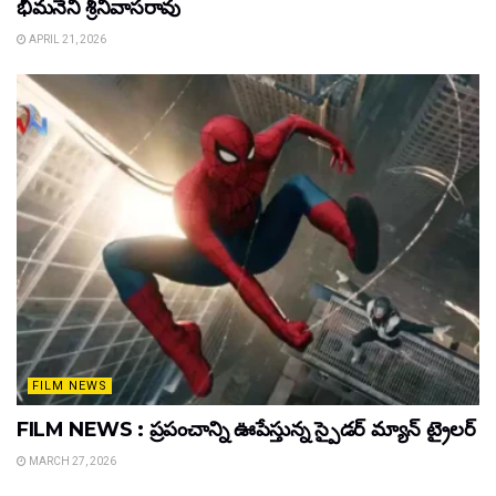
భీమనేని శ్రీనివాసరావు
APRIL 21, 2026
FILM NEWS
FILM NEWS : ప్రపంచాన్ని ఊపేస్తున్న స్పైడర్ మ్యాన్ ట్రైలర్
MARCH 27, 2026