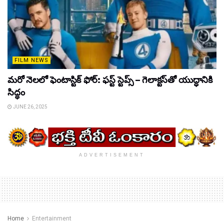
FILM NEWS
మరో నెలలో ఫెంటాస్టిక్ ఫోర్: ఫస్ట్ స్టెప్స్ – గెలాక్టస్‌తో యుద్ధానికి
సిద్ధం
JUNE 26, 2025
ADVERTISEMENT
Home
Entertainment