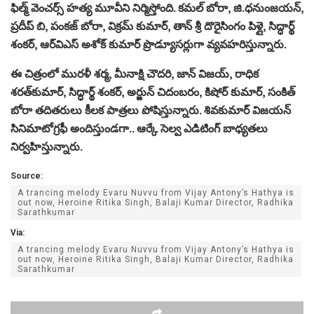
ఫిల్మ్ వెంచర్స్ హత్య మూవీని నిర్మిస్తోంది. కమల్ బోరా, జి.ధనుంజయన్,
ప్రదీప్ బి, పంకజ్ బోరా, విక్రమ్ కుమార్, తాన్ శ్రీ దొరైసింగం పిళ్లై, సిద్ధార్థ్
శంకర్, ఆర్‌విఎస్ అశోక్ కుమార్ ప్రొడ్యూసర్లుగా వ్యవహరిస్తున్నారు.
ఈ చిత్రంలో మురళీ శర్మ, మీనాక్షి చౌదరి, జాన్ విజయ్, రాధిక
శరత్‌కుమార్, సిద్ధార్థ్ శంకర్, అర్జున్ చిదంబరం, కిషోర్ కుమార్, సంకిత్
బోరా తదితరులు కీలక పాత్రలు పోషిస్తున్నారు. శివకుమార్ విజయన్
సినిమాటోగ్రఫీ అందిస్తుండగా.. ఆర్కే సెల్వ ఎడిటింగ్ బాధ్యతలు
నిర్వహిస్తున్నారు.
Source:
A trancing melody Evaru Nuvvu from Vijay Antony’s Hathya is
out now, Heroine Ritika Singh, Balaji Kumar Director, Radhika
Sarathkumar
Via:
A trancing melody Evaru Nuvvu from Vijay Antony’s Hathya is
out now, Heroine Ritika Singh, Balaji Kumar Director, Radhika
Sarathkumar