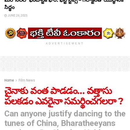
మరో నెలలో ఫెంటాస్టిక్ ఫోర్: ఫస్ట్ స్టెప్స్ – గెలాక్టస్‌తో యుద్ధానికి
సిద్ధం
JUNE 26, 2025
ADVERTISEMENT
Home
Film News
చైనాకు వంత పాడడం… వత్తాసు
పలకడం ఎవరైనా సమర్థించగలరా ?
Can anyone justify dancing to the
tunes of China, Bharatheeyans