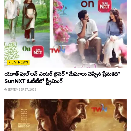
FILM NEWS
యూత్ ఫుల్ లవ్ ఎంటర్ టైనర్ “మేఘాలు చెప్పిన ప్రేమకథ”
SunNXT ఓటీటీలో స్ట్రీమింగ్
SEPTEMBER 27, 2025