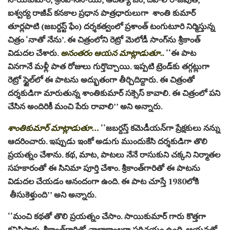
ఐశ్వర్య రాజీవ్‌ కనకాల ప్రధాన పాత్రధారులుగా శాంతి కుమార్‌
తూర్లపాటి (జబర్దస్ట్‌ ఫేం) దర్శకత్వంలో ప్రశాంత్‌ టంగుటూరి నిర్మిస్తున్న
చిత్రం ‘నాతో నేను’. ఈ చిత్రంలోని రెట్రో మెలోడీ సాంగ్‌ను శ్రీకాంత్‌
విడుదల చేశారు.
అనంతరం ఆయన మాట్లాడుతూ..
‘‘ఈ పాట
వినగానే మళ్లీ పాత రోజులు గుర్తొచ్చాయి. ఇప్పటి ట్రెండ్‌కు తగ్గట్లుగా
రెట్రో స్టైల్‌లో ఈ పాటను అద్భుతంగా తీర్చిదిద్దారు. ఈ చిత్రంతో
దర్శకుడిగా మారుతున్న శాంతికుమార్‌ సక్సెస్‌ కావాలి. ఈ చిత్రంలో పని
చేసిన అందిరికీ మంచి పేరు రావాలి’’ అని అన్నారు.
శాంతికుమార్‌ మాట్లాడుతూ…
‘‘జబర్దస్త్‌ కమెడీయన్‌గా ప్రేక్షకులు నన్ను
ఆదరించారు. ఇప్పుడు ఇంకో అడుగు ముందుకేసి దర్శకుడిగా తొలి
ప్రయత్నం చేశాను. కథ, మాట, పాటలు నేనే రాసుకుని చక్కని నిర్మాతల
సహకారంతో ఈ సినిమా పూర్తి చేశాం. శ్రీకాంత్‌గారితో ఈ పాటను
విడుదల చేయడం ఆనందంగా ఉంది. ఈ పాట చూస్తే 1980లోకి
తీసుకెళ్తుంది’’ అని అన్నారు.
‘‘మంచి కథతో తొలి ప్రయత్నం చేసాం. సాయికుమార్‌ గారు కొత్తగా
కనిపిస్తారు. శ్రీకాంత్‌గారితో చాలాకాంలగా పరిచయం ఉంది. ఆయనతో