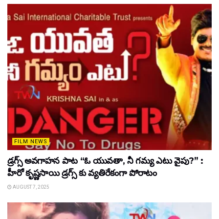
FILM NEWS
డ్రగ్స్ అవగాహన పాట “ఓ యువతా, నీ గమ్య ఎటు వైపు?” :
హీరో కృష్ణసాయి డ్రగ్స్ కు వ్యతిరేకంగా పోరాటం
AUGUST 7, 2025