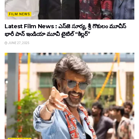
FILM NEWS
Latest Film News : ఎస్‌జె సూర్య, శ్రీ గొకులం మూవీస్‌
భారీ పాన్‌ ఇండియా మూవీ టైటిల్ “కిల్లర్”
JUNE 27, 2025