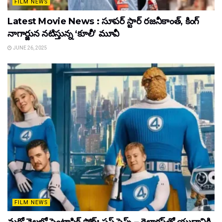
FILM NEWS
Latest Movie News : సూపర్ స్టార్ రజనీకాంత్, కింగ్
నాగార్జున నటిస్తున్న ‘కూలీ’ మూవీ
JUNE 26, 2025
FILM NEWS