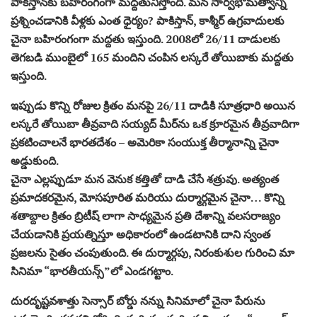
పాకిస్తాన్‌కు బహిరంగంగా మద్దతునిస్తోంది. మన సార్వభౌమత్వాన్ని
ప్రశ్నించడానికి వీళ్లకు ఎంత ధైర్యం? పాకిస్తాన్, కాశ్మీర్ ఉగ్రవాదులకు
చైనా బహిరంగంగా మద్దతు ఇస్తుంది. 2008లో 26/11 దాడులకు
తెగబడి ముంబైలో 165 మందిని చంపిన లస్కరే తోయిబాకు మద్దతు
ఇస్తుంది.
ఇప్పుడు కొన్ని రోజుల క్రితం మనపై 26/11 దాడికి సూత్రధారి అయిన
లస్కరే తోయిబా తీవ్రవాది సయ్యద్ మీర్‌ను ఒక క్రూరమైన తీవ్రవాదిగా
ప్రకటించాలనే భారతదేశం – అమెరికా సంయుక్త తీర్మానాన్ని చైనా
అడ్డుకుంది.
చైనా ఎల్లప్పుడూ మన వెనుక కత్తితో దాడి చేసే శత్రువు. అత్యంత
ప్రమాదకరమైన, మోసపూరిత మరియు దుర్మార్గమైన చైనా… కొన్ని
శతాబ్దాల క్రితం బ్రిటీష్ లాగా సాధ్యమైన ప్రతి దేశాన్ని వలసరాజ్యం
చేయడానికి ప్రయత్నిస్తూ అధికారంలో ఉండటానికి దాని స్వంత
ప్రజలను సైతం చంపుతుంది. ఈ దుర్మార్గపు, నిరంకుశుల గురించి మా
సినిమా “భారతీయన్స్”లో ఎండగట్టాం.
దురదృష్టవశాత్తు సెన్సార్ బోర్డు నన్ను సినిమాలో చైనా పేరును