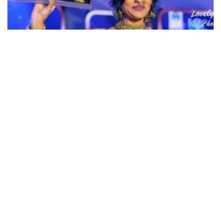
LATEST NEWS
శ్రీమతి ఆంధ్రప్రదేశ్ 2025 – హేమలత రెడ్డి ప్రయాణం
DECEMBER 14, 2025