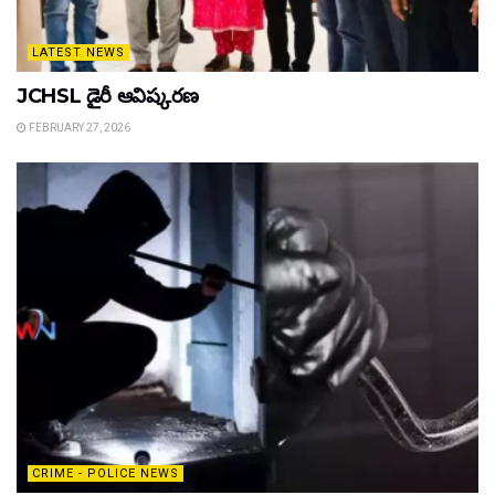
LATEST NEWS
JCHSL డైరీ ఆవిష్కరణ
FEBRUARY 27, 2026
CRIME - POLICE NEWS