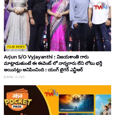
FILM NEWS
Arjun S/O Vyjayanthi : విజయశాంతి గారు
మాట్లాడుతుంటే ఈ ఈవెంట్ లో నాన్నగారు లేని లోటు భర్తీ
అయినట్లు అనిపించింది : యంగ్ టైగర్ ఎన్టీఆర్
APRIL 13, 2025