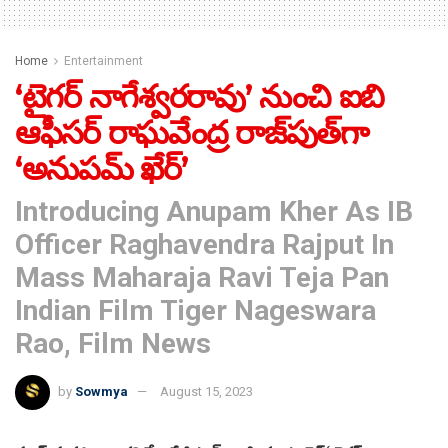
Home
Entertainment
‘టైగర్ నాగేశ్వరరావు’ నుంచి ఐబి
ఆఫీసర్ రాఘవేంద్ర రాజ్‌పుత్‌గా
‘అనుపమ్ ఖేర్‌’
Introducing Anupam Kher As IB
Officer Raghavendra Rajput In
Mass Maharaja Ravi Teja Pan
Indian Film Tiger Nageswara
Rao, Film News
by
Sowmya
August 15, 2023