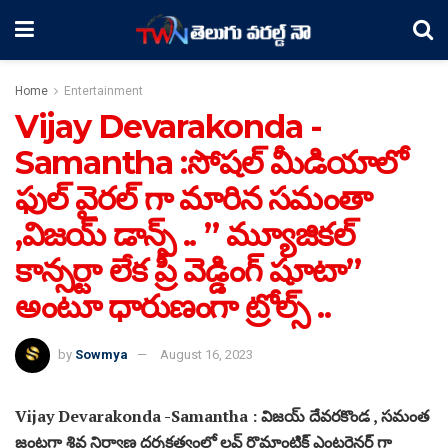
Home
Entertainment
Vijay Devarakonda -
Samantha :సోషల్ మీడియాలో
ఫుల్ వైరల్ గా మారిన సమంతా
,విజయ్ డాన్స్ .. ” మ్యూజికల్
కాన్సర్టా లేక ప్రీ వెడ్డింగ్ షూటా”
అంటూ ధారుణంగా ట్రోల్స్ ..
by
Sowmya
August 16, 2023
Vijay Devarakonda -Samantha : విజయ్ దేవరకొండ , సమంత
జంటగా శివ నిర్వాణ దర్శకత్వంలో లవ్ రొమాంటిక్ ఎంటర్టైనర్ గా