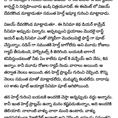
కాన్సర్ట్ ని నిర్వహించారు ఖుషి చిత్రయూనిట్. ఈ ఈవెంట్ లో విజయ్
దేవరకొండ మాట్లాడుతూ సమంత హెల్త్ ఇష్యూ గురించి మాట్లాడాడు.
విజయ్ దేవరకొండ మాట్లాడుతూ.. ఈ సినిమా కథ డియర్ కామ్రేడ్
సినిమా అప్పుడు విన్నాను. అప్పట్నుంచి ప్రయాణం మొదలై లాస్ట్
ఇయర్ ఖుషి సినిమా ఎంతో హ్యాపీగా మొదలుపెట్టి ఫాస్ట్ గా షూట్
చేస్తున్నాం. సడెన్ గా సమంతకి హెల్త్ బాగోలేదు అని మూడు రోజులు
గ్యాప్ తీసుకుంది, హాస్పిటల్స్ కి తిరిగింది. బయటకి బాగానే
కనిపిస్తుండటంతో నీకు ఏం కాలేదు షూట్ కి వచ్ఛేయ్ అని నేను, శివ
అన్నాం. కానీ మూడు రోజుల గ్యాప్ రెండు వారాలు అయింది. ఆ
తర్వాత నెలలు అయింది. తన హెల్త్ ప్రాబ్లమ్ గురించి చెప్పింది. కొన్ని
నెలలు సమంత మాతో మాట్లాడలేదు, మమ్మల్ని కలవలేదు. దాదాపు
60 శాతం షూట్ అయ్యాక సినిమా షూట్ ఆగిపోయింది.
తన హెల్త్ గురించి బయటకి అందరికి చెప్తా అన్నప్పుడు వద్దు అన్నాను.
కానీ ఇంత హెల్త్ ప్రాబ్లమ్ ఉన్నా మనం కష్టపడుతున్నాం, అది అందరికి
తెలియాలి. నాలాంటి వాళ్ళు చాలా మంది ఉంటారు. వాళ్ళు
బాధపడకుండా మోటివేట్ అవ్వాలి అని చెప్పింది. ఇప్పుడు సమంతని