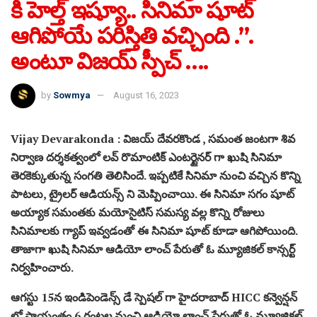
కి హెల్త్ ఇష్యూ.. సినిమా షూట్
ఆగిపోయే పరిస్తితి వచ్చింది .”.
అంటూ విజయ్ స్పీచ్ ….
by
Sowmya
August 16, 2023
Vijay Devarakonda : విజయ్ దేవరకొండ , సమంత జంటగా శివ
నిర్వాణ దర్శకత్వంలో లవ్ రొమాంటిక్ ఎంటర్టైనర్ గా ఖుషి సినిమా
తెరకెక్కుతున్న సంగతి తెలిసిందే. ఇప్పటికే సినిమా నుంచి వచ్చిన కొన్ని
పాటలు, ట్రైలర్ ఆడియన్స్ ని మెప్పించాయి. ఈ సినిమా సగం షూట్
అయ్యాక సమంతకు మయోసైటిస్ సమస్య వల్ల కొన్ని రోజులు
సినిమాలకు గ్యాప్ ఇవ్వడంతో ఈ సినిమా షూట్ కూడా ఆగిపోయింది.
తాజాగా ఖుషి సినిమా ఆడియో లాంచ్ పేరుతో ఓ మ్యూజికల్ కాన్సర్ట్
నిర్వహించారు.
ఆగస్టు 15న ఇండిపెండెన్స్ డే స్పెషల్ గా హైదరాబాద్ HICC కన్వెన్షన్
లో సాయంత్రం 6 గంటల నుంచి ఆడియో లాంచ్ పేరుతో ఓ మ్యూజికల్