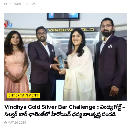
DECEMBER 14, 2025
ENTERTAINMENT
Vindhya Gold Silver Bar Challenge : వింధ్య గోల్డ్ –
సిల్వర్ బార్ ఛాలెంజ్‌లో హీరోయిన్ ధ‌న్య బాల‌కృష్ణ‌ సందడి
MAY 26, 2025