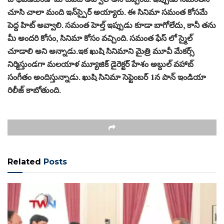
చూసి చాలా మంది ఇన్‌స్పైర్ అయ్యారు. ఈ సినిమా సమంత కోసమే
పెద్ద హిట్ అవ్వాలి. సమంత హెల్త్ ఇప్పుడు కూడా బాగోలేదు, కానీ తను
మీ అందరి కోసం, సినిమా కోసం వచ్చింది. సమంత ఫేస్ లో స్మైల్
చూడాలి అని అన్నాడు.ఇక ఖుషి సినిమాని మైత్రి మూవీ మేకర్స్
నిర్మిస్తుండగా మలయాళ మ్యూజిక్ డైరెక్టర్ హేశం అబ్దుల్ వహాబ్
సంగీతం అందిస్తున్నాడు. ఖుషి సినిమా సెప్టెంబర్ 1న పాన్ ఇండియా
రిలీజ్ కాబోతుంది.
Related
Posts