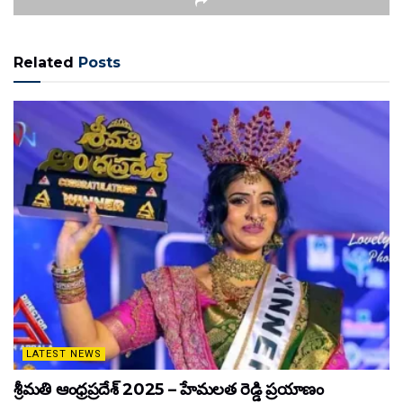
Related
Posts
LATEST NEWS
శ్రీమతి ఆంధ్రప్రదేశ్ 2025 – హేమలత రెడ్డి ప్రయాణం