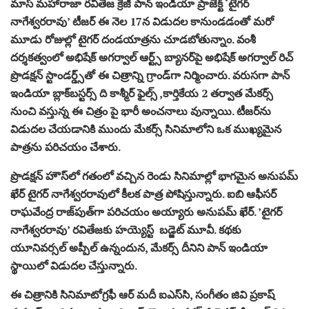
మాస్ మహారాజా రవితేజ క్రేజీ పాన్ ఇండియా ప్రాజెక్ట్ ‘టైగర్
నాగేశ్వరరావు’ టీజర్ ఈ నెల 17న విడుదల కానుండడంతో మరో
మూడు రోజుల్లో టైగర్ దండయాత్రను చూడబోతున్నాం. వంశీ
దర్శకత్వంలో అభిషేక్ అగర్వాల్ ఆర్ట్స్ బ్యానర్‌పై అభిషేక్ అగర్వాల్ రిచ్
ప్రొడక్షన్ స్టాండర్డ్స్‌తో ఈ చిత్రాన్ని గ్రాండ్‌గా నిర్మించారు. వరుసగా పాన్
ఇండియా బ్లాక్‌బస్టర్స్ ది కాశ్మీర్ ఫైల్స్ ,కార్తికేయ 2 తర్వాత మేకర్స్
నుంచి వస్తున్న ఈ చిత్రం పై భారీ అంచనాలు వున్నాయి. టీజర్‌ను
విడుదల చేయడానికి ముందు మేకర్స్ సినిమాలోని ఒక ముఖ్యమైన
పాత్రను పరిచయం చేశారు.
ప్రొడక్షన్ హౌస్‌లో గతంలో వచ్చిన రెండు సినిమాల్లో భాగమైన అనుపమ్
ఖేర్ టైగర్ నాగేశ్వరరావులో కీలక పాత్ర పోషిస్తున్నారు. ఐబి ఆఫీసర్
రాఘవేంద్ర రాజ్‌పుత్‌గా పరిచయం అయ్యారు అనుపమ్ ఖేర్. ’టైగర్
నాగేశ్వరరావు’ రవితేజకు హయ్యెస్ట్ బడ్జెట్‌ మూవీ. కథకు
యూనివర్సల్ అప్పీల్ ఉన్నందున, మేకర్స్ దీనిని పాన్ ఇండియా
స్థాయిలో విడుదల చేస్తున్నారు.
ఈ చిత్రానికి సినిమాటోగ్రఫీ ఆర్‌ మదీ ఐఎస్‌సి, సంగీతం జివి ప్రకాష్‌