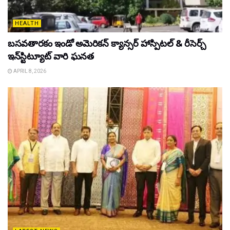
HEALTH
బసవతారకం ఇండో అమెరికన్ క్యాన్సర్ హాస్పిటల్ & రీసెర్చ్
ఇన్‌స్టిట్యూట్ వారి ఘనత
APRIL 8, 2026