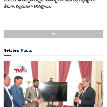
తేమగా, మృదువుగా కనిపిస్తాయి.​
Related
Posts