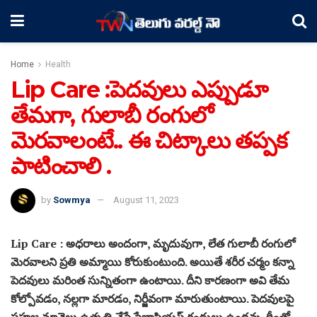
Home
Health
Lip Care :పెదవులు ఎప్పుడూ
తేమగా, గులాబీ రంగులో
మెరవాలంటే.. ఈ చిట్కాలు తప్పక
పాటించాలి .
by
Sowmya
August 11, 2023
Lip Care : అధరాలు అందంగా, మృదువుగా, లేత గులాబీ రంగులో
మెరవాలని ప్రతి అమ్మాయి కోరుకుంటుంది. అయితే శరీర చర్మం కన్నా
పెదవులు మరింత సున్నితంగా ఉంటాయి. దీని కారణంగా అవి తేమ
కోల్పోవడం, నల్లగా మారడం, నిర్జీవంగా మారుతుంటాయి. పెదవులపై
సహజ నూనెలు ఉత్పత్తి చేసే సేబాషియస్ గ్రంథులు ఉండవు. దీంతో