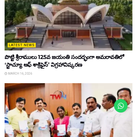
LATEST NEWS
పొట్టి శ్రీరాములు 125వ జయంతి సందర్భంగా అమరావతిలో
‘స్టాచ్యూ ఆఫ్ శాక్రిఫైస్’ విగ్రహావిష్కరణ
MARCH 16, 2026