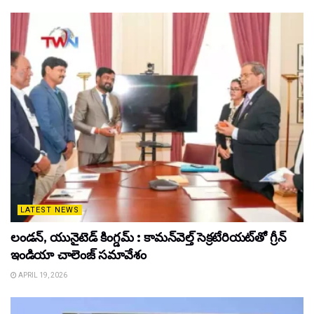
LATEST NEWS
లండన్, యునైటెడ్ కింగ్డమ్ : కామన్‌వెల్త్ సెక్రటేరియట్‌తో గ్రీన్
ఇండియా చాలెంజ్ సమావేశం
APRIL 19, 2026