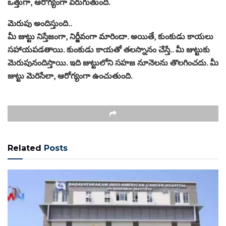
ఒత్తుగా, ఆరోగ్యంగా పెరుగుతుంది.
మెరుపు అందిస్తుంది..
మీ జుట్టు నిస్తేజంగా, నిర్జీవంగా మారిందా. అయితే, కుంకుడు కాయలు
సహాయపడతాయి. కుంకుడు కాయతో తలస్నానం చేస్తే.. మీ జుట్టుకు
మెరుపునందిస్తాయి. ఇది జుట్టులోని సహజ నూనెలను తొలగించదు. మీ
జుట్టు మెరిసేలా, ఆరోగ్యంగా ఉంచుతుంది.​
Related
Posts