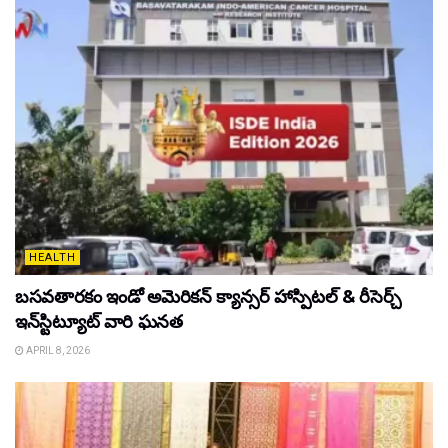
HEALTH
బసవతారకం ఇండో అమెరికన్ క్యాన్సర్ హాస్పిటల్ & రీసెర్చ్
ఇన్‌స్టిట్యూట్ వారి ఘనత
APRIL 8, 2026