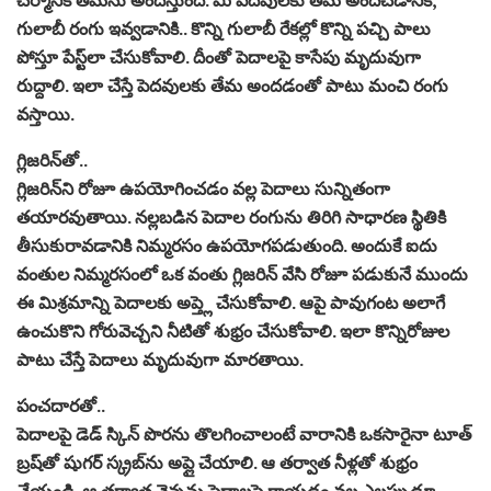
గులాబీ రంగు ఇవ్వడానికి.. కొన్ని గులాబీ రేకల్లో కొన్ని పచ్చి పాలు
పోస్తూ పేస్ట్‌లా చేసుకోవాలి. దీంతో పెదాలపై కాసేపు మృదువుగా
రుద్దాలి. ఇలా చేస్తే పెదవులకు తేమ అందడంతో పాటు మంచి రంగు
వస్తాయి.
గ్లిజరిన్‌తో..
గ్లిజరిన్‌ని రోజూ ఉపయోగించడం వల్ల పెదాలు సున్నితంగా
తయారవుతాయి. నల్లబడిన పెదాల రంగును తిరిగి సాధారణ స్థితికి
తీసుకురావడానికి నిమ్మరసం ఉపయోగపడుతుంది. అందుకే ఐదు
వంతుల నిమ్మరసంలో ఒక వంతు గ్లిజరిన్ వేసి రోజూ పడుకునే ముందు
ఈ మిశ్రమాన్ని పెదాలకు అప్త్లె చేసుకోవాలి. ఆపై పావుగంట అలాగే
ఉంచుకొని గోరువెచ్చని నీటితో శుభ్రం చేసుకోవాలి. ఇలా కొన్నిరోజుల
పాటు చేస్తే పెదాలు మృదువుగా మారతాయి.
పంచదారతో..
పెదాలపై డెడ్‌ స్కిన్‌ పొరను తొలగించాలంటే వారానికి ఒకసారైనా టూత్‌
బ్రష్‌తో షుగర్ స్క్రబ్‌ను అప్లై చేయాలి. ఆ తర్వాత నీళ్లతో శుభ్రం
చేయండి. ఆ తర్వాత వెన్నను పెదాలపై రాయడం వల్ల ఎల్లప్పుడూ