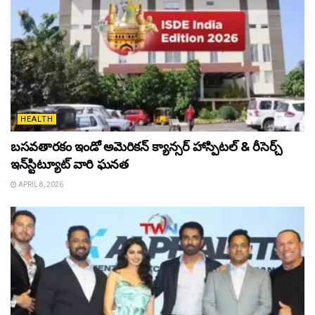
HEALTH
బసవతారకం ఇండో అమెరికన్ క్యాన్సర్ హాస్పిటల్ & రీసెర్చ్
ఇన్‌స్టిట్యూట్ వారి ఘనత
APRIL 8, 2026