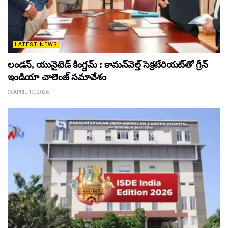
LATEST NEWS
లండన్, యునైటెడ్ కింగ్డమ్ : కామన్‌వెల్త్ సెక్రటేరియట్‌తో గ్రీన్
ఇండియా చాలెంజ్ సమావేశం
APRIL 19, 2026