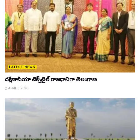
LATEST NEWS
దక్షిణాసియా టెక్స్‌టైల్ రాజధానిగా తెలంగాణ
APRIL 3, 2026