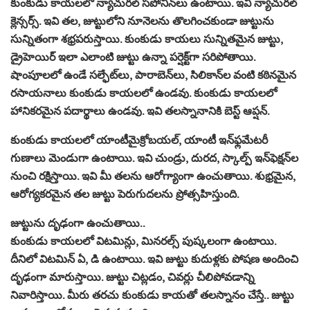
కుంకుడు కాయలలో న్యాచురల్‌ సపోనిన్‌లు ఉంటాయి. ఇవి న్యాచురల్‌
క్లెన్సర్స్‌. ఇవి తల, జుట్టులోని నూనెలను తొలగించకుండా జుట్టును
సున్నితంగా శభ్రపరుస్తాయి. కుంకుడు కాయలు సున్నితమైన జుట్టు,
డ్రైహెయిర్‌ ఇలా ఎలాంటి జుట్టు ఉన్నా పర్షెక్ట్‌గా సరిపోతాయి.​
షాంపూలలో ఉండే సల్ఫేట్‌లు, పారాబెన్‌లు, సిలికాన్‌ల వంటి కఠినమైన
రసాయనాలు కుంకుడు కాయలలో ఉండవు. కుంకుడు కాయలలో
హానికరమైన పదార్థాలు ఉండవు. ఇవి తలస్నానానికి బెస్ట్‌ ఆప్షన్‌.
కుంకుడు కాయలలో యాంటీమైక్రోబయల్‌, యాంటీ ఇన్‌ఫ్లమేటరీ
గుణాలు మెండుగా ఉంటాయి. ఇవి చుండ్రు, దురద, స్కాల్ప్ ఇన్‌ఫెక్షన్‌ల
నుంచి రక్షిస్తాయి. ఇవి మీ తలను ఆరోగ్యాంగా ఉంచుతాయి. శుభ్రమైన,
ఆరోగ్యకరమైన తల జుట్టు పెరుగుదలను ప్రోత్సహిస్తుంది.​
జుట్టును దృఢంగా ఉంచుతాయి..
కుంకుడు కాయలలో విటమిన్లు, మినరల్స్‌ పుష్కలంగా ఉంటాయి.
దీనిలో విటమిన్ ఏ, డి ఉంటాయి. ఇవి జుట్టు కుదుళ్లకు పోషణ అందించి
దృఢంగా మారుస్తాయి. జుట్టు చిట్లడం, చివర్లు చీలిపోవడాన్ని
నివారిస్తాయి. మీరు తరచు కుంకుడు కాయతో తలస్నానం చేస్తే.. జుట్టు