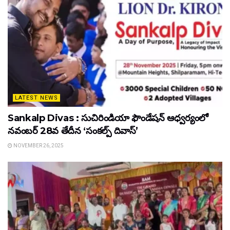
LATEST NEWS
Sankalp Divas : సుచిరిండియా ఫౌండేషన్ ఆధ్వర్యంలో
నవంబర్ 28వ తేదీన ‘సంకల్ప్ దివాస్’
NOVEMBER 26, 2025