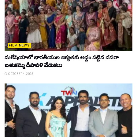
FILM NEWS
మలేషియాలో భారతీయుల ఐక్యతకు అద్దం పట్టిన దసరా
బతుకమ్మ దీపావళి వేడుకలు
OCTOBER 4, 2025