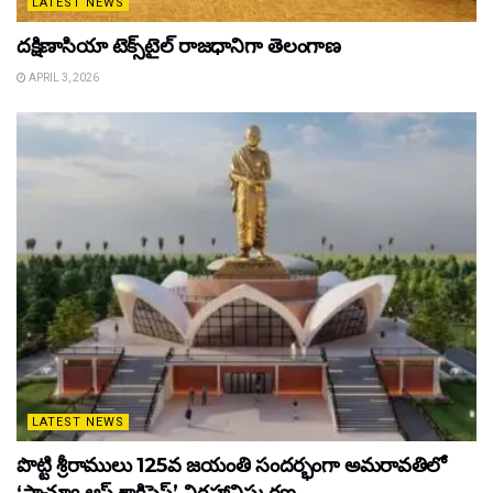
LATEST NEWS
దక్షిణాసియా టెక్స్‌టైల్ రాజధానిగా తెలంగాణ
APRIL 3, 2026
LATEST NEWS
పొట్టి శ్రీరాములు 125వ జయంతి సందర్భంగా అమరావతిలో