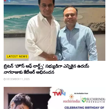
LATEST NEWS
బ్రిటన్ ‘హౌస్ ఆఫ్ లార్డ్స్’ సభ్యుడిగా ఎన్నికైన ఉదయ్
నాగరాజుకు కేటీఆర్ అభినందన
DECEMBER 11, 2025