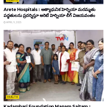
HEALTH
Arete Hospitals : అత్యాధునిక హెర్నియా మరమ్మతు
పద్ధతులను ప్రదర్శిస్తూ అరెటే హెర్నియా లీగ్ విజయవంతం
APRIL 9, 2025
HEALTH
Kadambari Foundation Manam Saitam :