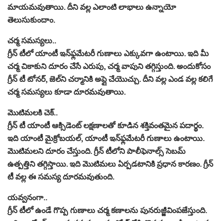
మాయమవుతాయి. దీని వల్ల ఎలాంటి లాభాలు ఉన్నాయో
తెలుసుకుందాం.
చర్మ సమస్యలు..
గ్రీన్ టీలో యాంటీ ఇన్‌ఫ్లమేటరీ గుణాలు ఎక్కువగా ఉంటాయి. ఇది మీ
చర్మ చికాకుని దూరం చేసే ఎరుపు, చర్మ వాపుని తగ్గిస్తుంది. అందుకోసం
గ్రీన్ టీ టోనర్, జెల్‌ని చర్మానికి అప్లై చేయొచ్చు. దీని వల్ల ఎండ వల్ల కలిగే
చర్మ సమస్యలు కూడా దూరమవుతాయి.
మొటిమలకి చెక్..
గ్రీన్ టీ యాంటీ ఆక్సిడెంట్ లక్షణాలతో కూడిన శక్తివంతమైన పదార్థం.
ఇది యాంటీ మైక్రోబయల్, యాంటీ ఇన్‌ఫ్లమేటరీ గుణాలు ఉంటాయి.
మొటిమలని దూరం చేస్తుంది. గ్రీన్ టీలోని పాలీఫెనాల్స్ సెబమ్
ఉత్పత్తిని తగ్గిస్తాయి. ఇది మొటిమలు ఏర్పడటానికి ప్రధాన కారణం. గ్రీన్
టీ వల్ల ఈ సమస్య దూరమవుతుంది.
యవ్వనంగా..
గ్రీన్ టీలో ఉండే గొప్ప గుణాలు చర్మ కణాలను పునరుజ్జీవింపజేస్తుంది.