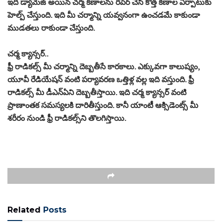
ఇది డ్యామేజ్ అయిన చర్మ కణాలను రిపేర్ చేసి కొత్త కణాల ఏర్పాటుకు
హెల్ప్ చేస్తుంది. ఇది మీ చర్మాన్ని యవ్వనంగా ఉంచడమే కాకుండా
ముడతలు రాకుండా చేస్తుంది.
చర్మ క్యాన్సర్..
ఫ్రీ రాడికల్స్ మీ చర్మాన్ని దెబ్బతీసే కారకాలు. ఎక్కువగా కాలుష్యం,
యూవీ రేడియేషన్ వంటి పర్యావరణ ఒత్తిళ్ల వల్ల ఇది వస్తుంది. ఫ్రీ
రాడికల్స్ మీ డీఎన్‌ఏని దెబ్బతీస్తాయి. ఇది చర్మ క్యాన్సర్ వంటి
ప్రాణాంతక సమస్యలకి దారితీస్తుంది. కానీ యాంటీ ఆక్సిడెంట్స్ మీ
శరీరం నుండి ఫ్రీ రాడికల్స్‌ని తొలగిస్తాయి.
Related
Posts