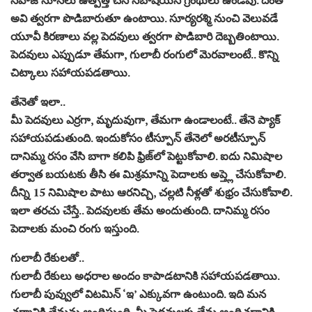
అవి త్వరగా పొడిబారుతూ ఉంటాయి. సూర్యరశ్మి నుంచి వెలువడే
యూవీ కిరణాలు వల్ల పెదవులు త్వరగా పొడిబారి దెబ్బతింటాయి.
పెదవులు ఎప్పుడూ తేమగా, గులాబీ రంగులో మెరవాలంటే.. కొన్ని
చిట్కాలు సహాయపడతాయి.
తేనెతో ఇలా..
మీ పెదవులు ఎర్రగా, మృదువుగా, తేమగా ఉండాలంటే.. తేనె ప్యాక్‌
సహాయపడుతుంది. ఇందుకోసం టీస్పూన్ తేనెలో అరటీస్పూన్
దానిమ్మ రసం వేసి బాగా కలిపి ఫ్రిజ్‌లో పెట్టుకోవాలి. ఐదు నిమిషాల
తర్వాత బయటకు తీసి ఈ మిశ్రమాన్ని పెదాలకు అప్త్లె చేసుకోవాలి.
దీన్ని 15 నిమిషాల పాటు ఆరనిచ్చి, చల్లటి నీళ్లతో శుభ్రం చేసుకోవాలి.
ఇలా తరచు చేస్తే.. పెదవులకు తేమ అందుతుంది. దానిమ్మ రసం
పెదాలకు మంచి రంగు ఇస్తుంది.
గులాబీ రేకులతో..
గులాబీ రేకులు అధరాల అందం కాపాడటానికి సహాయపడతాయి.
గులాబీ పువ్వులో విటమిన్ ‘ఇ’ ఎక్కువగా ఉంటుంది. ఇది మన
చర్మానికి తేమను అందిస్తుంది. మీ పెదవులకు తేమ అందిచడానికి,