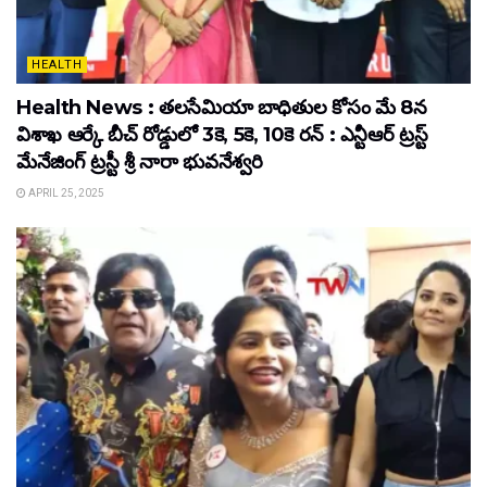
HEALTH
Health News : తలసేమియా బాధితుల కోసం మే 8న
విశాఖ ఆర్కే బీచ్‌ రోడ్డులో 3కె, 5కె, 10కె రన్‌ : ఎన్టీఆర్‌ ట్రస్ట్‌
మేనేజింగ్‌ ట్రస్టీ శ్రీ నారా భువనేశ్వరి
APRIL 25, 2025