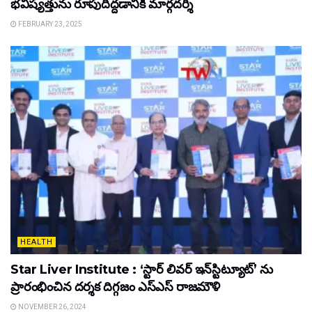
భవిష్యత్తును రూపుదిద్దడానికి మార్గదర్శి
FEBRUARY 23, 2025
HEALTH
Star Liver Institute : ‘స్టార్ లివర్ ఇన్‌స్టిట్యూట్’ ను
ప్రారంభించిన ద‌ర్శ‌క దిగ్గ‌జం ఎస్ఎస్ రాజ‌మౌళి
NOVEMBER 26, 2024