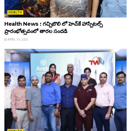
HEALTH
Health News : గచ్చిబౌలి లో హెచ్‌కే హాస్పిటల్స్
ప్రారంభోత్సవంలో తారల సందడి
APRIL 19, 2025