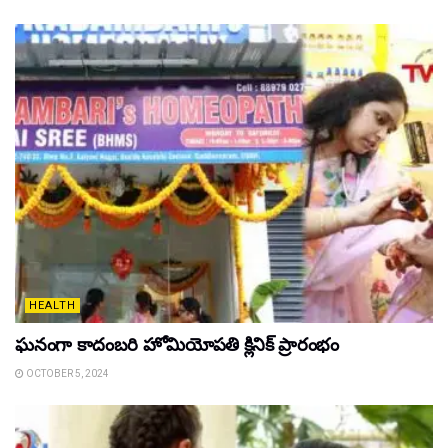
HEALTH
ఘ‌నంగా కాదంబ‌రి హోమియోపతి క్లినిక్ ప్రారంభం
OCTOBER 5, 2024