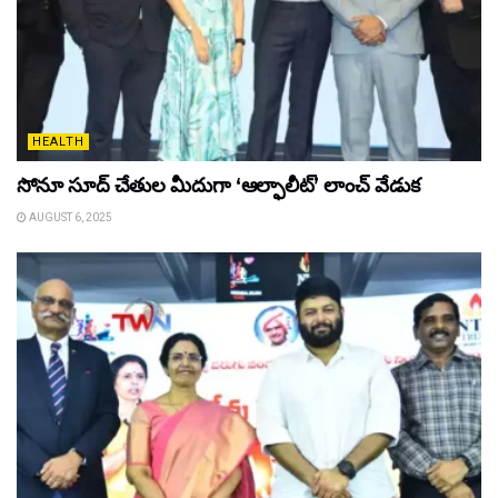
HEALTH
సోనూ సూద్ చేతుల మీదుగా ‘ఆల్ఫాలీట్’ లాంచ్ వేడుక
AUGUST 6, 2025