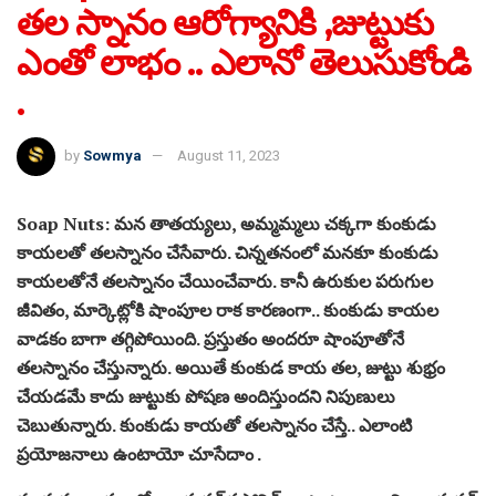
తల స్నానం ఆరోగ్యానికి ,జుట్టుకు
ఎంతో లాభం .. ఎలానో తెలుసుకోండి
.
by
Sowmya
August 11, 2023
Soap Nuts: మన తాతయ్యలు, అమ్మమ్మలు చక్కగా కుంకుడు
కాయలతో తలస్నానం చేసేవారు. చిన్నతనంలో మనకూ కుంకుడు
కాయలతోనే తలస్నానం చేయించేవారు. కానీ ఉరుకుల పరుగుల
జీవితం, మార్కెట్లోకి షాంపూల రాక కారణంగా.. కుంకుడు కాయల
వాడకం బాగా తగ్గిపోయింది. ప్రస్తుతం అందరూ షాంపూతోనే
తలస్నానం చేస్తున్నారు. అయితే కుంకుడ కాయ తల, జుట్టు శుభ్రం
చేయడమే కాదు జుట్టుకు పోషణ అందిస్తుందని నిపుణులు
చెబుతున్నారు. కుంకుడు కాయతో తలస్నానం చేస్తే.. ఎలాంటి
ప్రయోజనాలు ఉంటాయో చూసేదాం .​