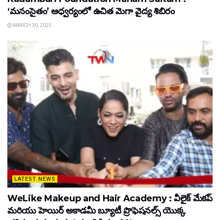
‘మనంసైతం’ ఆధ్వర్యంలో ఉచిత మెగా వైద్య శిబిరం
MARCH 30, 2025
LATEST NEWS
WeLike Makeup and Hair Academy : వీలైక్ మేకప్
మరియు హెయిర్ అకాడమీ బ్యూటీ ప్రొఫెషనల్స్ యొక్క