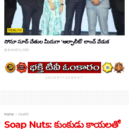
HEALTH
సోనూ సూద్ చేతుల మీదుగా ‘ఆల్ఫాలీట్’ లాంచ్ వేడుక
AUGUST 6, 2025
ADVERTISEMENT
Home
Health
Soap Nuts: కుంకుడు కాయలతో