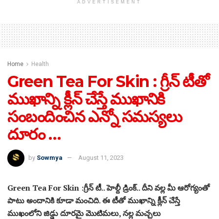
ADVERTISEMENT
Home
Health
Green Tea For Skin : గ్రీన్ టీతో
ముఖాన్ని క్లీన్ చేస్తే ముఖానికి
సంబందించిన ఎన్నో సమస్యలు
దూరం …
by
Sowmya
August 11, 2023
Green Tea For Skin :గ్రీన్ టీ.. హెల్దీ డ్రింక్.. దీని వల్ల మీ ఆరోగ్యంతో
పాటు అందానికి కూడా మంచిది. ఈ టీతో ముఖాన్ని క్లీన్ చేస్తే
ముఖంలోని జిడ్డు దూరమై మొటిమలు, నల్ల మచ్చలు