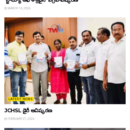
‘స్టాచ్యూ ఆఫ్ శాక్రిఫైస్’ విగ్రహావిష్కరణ
MARCH 16, 2026
LATEST NEWS
JCHSL డైరీ ఆవిష్కరణ
FEBRUARY 27, 2026