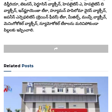
డిఫ్తీరియా, టెటనస్, పెర్టూసిస్ వ్యాక్సీన్, హెపటైటిస్ ఎ, హెపటైటిస్ బి
వ్యాక్సీన్, ఇన్‌ఫ్లూయెంజా టీకా, హ్యూమన్ పాపిలోమా వైరస్ వ్యాక్సీన్,
జపనీస్ ఎన్సెఫలిటిస్ (బ్రెయిన్ ఫీవర్) టీకా, మీజిల్స్, మంప్స్ వ్యాక్సీన్,
మెనింగోకోకల్ వ్యాక్సీన్, న్యూమోకోకల్ టీకాలను మరిచిపోకుండా
పిల్లలకు ఇప్పించాలి.
Related
Posts