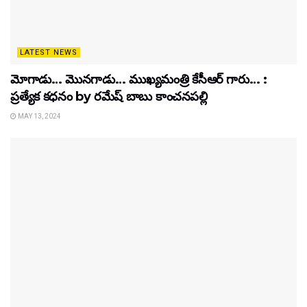
LATEST NEWS
మోగాడు… మొనగాడు… ముఖ్యమంత్రి కేసీఆర్ గారు… :
ప్రత్యేక కధనం by రమేష్ బాబు కాంచనపల్లి
MAY 13, 2024