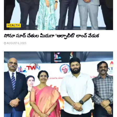
HEALTH
సోనూ సూద్ చేతుల మీదుగా ‘ఆల్ఫాలీట్’ లాంచ్ వేడుక
AUGUST 6, 2025