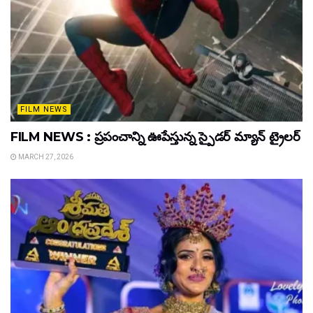
FILM NEWS
FILM NEWS : ప్రపంచాన్ని ఊపేస్తున్న స్పైడర్ మ్యాన్ ట్రైలర్
MARCH 27, 2026