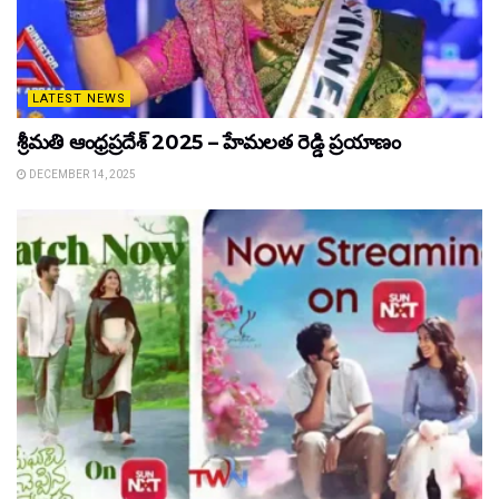
LATEST NEWS
శ్రీమతి ఆంధ్రప్రదేశ్ 2025 – హేమలత రెడ్డి ప్రయాణం
DECEMBER 14, 2025