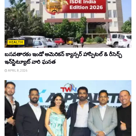
HEALTH
బసవతారకం ఇండో అమెరికన్ క్యాన్సర్ హాస్పిటల్ & రీసెర్చ్
ఇన్‌స్టిట్యూట్ వారి ఘనత
APRIL 8, 2026