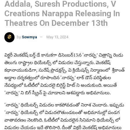
Addala, Suresh Productions, V
Creations Narappa Releasing In
Theatres On December 13th
by
Sowmya
May 13, 2024
విక్టరీ వెంకటేష్ బర్త్ డే కానుకగా డిసెంబర్13న ‘నారప్ప’ చిత్రాన్ని రెండు
తెలుగు రాష్ట్రాల థియేటర్స్ లో విడుదల చేస్తున్నారు. వెంకటేష్
కథానాయుకుడిగా, సురేష్ ప్రొడక్షన్స్, వి క్రియేషన్స్ నిర్మాణంలో శ్రీకాంత్
అడ్డాల దర్శకత్వంలో రూపొందిన ‘నారప్ప’ లాక్ డౌన్ పరిస్థితుల
నేపధ్యంలో ఓటీటీలో విడుదలై బిగ్గెస్ట్ హిట్ ని అందుకుంది. అయితే
‘నారప్ప’ ని బిగ్ స్క్రీన్ పై చూడాలని ఆశపడ్డారు అభిమానులు.
‘నారప్ప’ థియేటర్స్ విడుదల కాకపోవడంతో నిరాశ చెందారు. ఇప్పుడు
‘నారప్ప’ థియేటర్స్ లో విడుదలౌతుండటంతో అభిమానుల్లో పండగ
వాతావరణం నెలకొంది. ఓటీటీలో విడుదలైన సినిమాని థియేటర్స్ లో
విడుదల చేయడం ఇదే తొలిసారి. దీంతో విక్టరీ వెంకటేష్ అభిమానులు