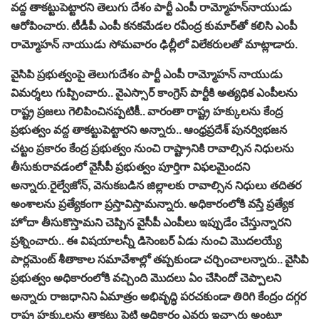
వద్ద తాకట్టుపెట్టారని తెలుగు దేశం పార్టీ ఎంపీ రామ్మోహన్‌నాయుడు
ఆరోపించారు. టీడీపీ ఎంపీ కనకమేడల రవీంద్ర కుమార్‌తో కలిసి ఎంపీ
రామ్మోహన్ నాయుడు సోమవారం ఢిల్లీలో విలేకరులతో మాట్లాడారు.
వైసిపి ప్రభుత్వంపై తెలుగుదేశం పార్టీ ఎంపీ రామ్మోహన్ నాయుడు
విమర్శలు గుప్పించారు.. వైఎస్సార్ కాంగ్రెస్ పార్టీకి అత్యధిక ఎంపీలను
రాష్ట్ర ప్రజలు గెలిపించినప్పటికీ.. వారంతా రాష్ట్ర హక్కులను కేంద్ర
ప్రభుత్వం వద్ద తాకట్టుపెట్టారని అన్నారు.. ఆంధ్రప్రదేశ్ పునర్విభజన
చట్టం ప్రకారం కేంద్ర ప్రభుత్వం నుంచి రాష్ట్రానికి రావాల్సిన నిధులను
తీసుకురావడంలో వైసీపీ ప్రభుత్వం పూర్తిగా విఫలమైందని
అన్నారు.రైల్వేజోన్‌, వెనుకబడిన జిల్లాలకు రావాల్సిన నిధులు తదితర
అంశాలను ప్రత్యేకంగా ప్రస్తావిస్తామన్నారు. అధికారంలోకి వస్తే ప్రత్యేక
హోదా తీసుకొస్తామని చెప్పిన వైసీపీ ఎంపీలు ఇప్పుడేం చేస్తున్నారని
ప్రశ్నించారు.. ఈ విషయాలన్నీ డిసెంబర్ ఏడు నుంచి మొదలయ్యే
పార్లమెంట్ శీతాకాల సమావేశాల్లో తప్పకుండా చర్చించాలన్నారు.. వైసిపి
ప్రభుత్వం అధికారంలోకి వచ్చింది మొదలు ఏం చేసిందో చెప్పాలని
అన్నారు రాజధానిని ఏమాత్రం అభివృద్ధి పరచకుండా తిరిగి కేంద్రం దగ్గర
రాష్ట్ర హక్కులను తాకట్టు పెట్టి అధికారం ఎవరు ఇచ్చారు అంటూ