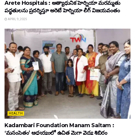
Arete Hospitals : అత్యాధునిక హెర్నియా మరమ్మతు
పద్ధతులను ప్రదర్శిస్తూ అరెటే హెర్నియా లీగ్ విజయవంతం
APRIL 9, 2025
HEALTH
Kadambari Foundation Manam Saitam :
‘మనంసైతం’ ఆధ్వర్యంలో ఉచిత మెగా వైద్య శిబిరం