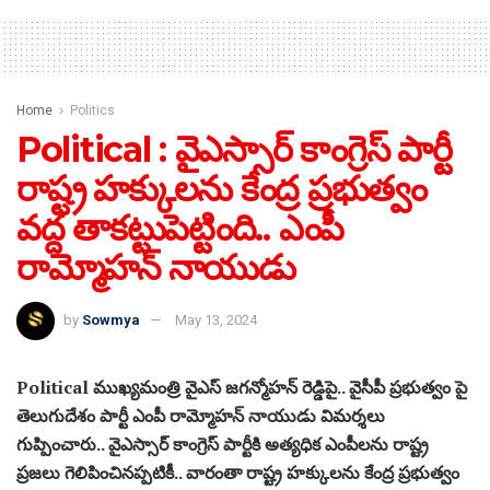
Home
Politics
Political : వైఎస్సార్ కాంగ్రెస్ పార్టీ
రాష్ట్ర హక్కులను కేంద్ర ప్రభుత్వం
వద్ద తాకట్టుపెట్టింది.. ఎంపీ
రామ్మోహన్ నాయుడు
by
Sowmya
May 13, 2024
Political ముఖ్యమంత్రి వైఎస్ జగన్మోహన్ రెడ్డిపై.. వైసీపీ ప్రభుత్వం పై
తెలుగుదేశం పార్టీ ఎంపీ రామ్మోహన్ నాయుడు విమర్శలు
గుప్పించారు.. వైఎస్సార్ కాంగ్రెస్ పార్టీకి అత్యధిక ఎంపీలను రాష్ట్ర
ప్రజలు గెలిపించినప్పటికీ.. వారంతా రాష్ట్ర హక్కులను కేంద్ర ప్రభుత్వం