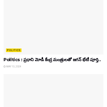
POLITICS
Politics : ప్రధాని మోడీ కేంద్ర మంత్రులతో జగన్ భేటీ పూర్తి..
MAY 13, 2024