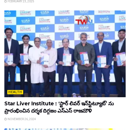
FEBRUARY 23, 2025
HEALTH
Star Liver Institute : ‘స్టార్ లివర్ ఇన్‌స్టిట్యూట్’ ను
ప్రారంభించిన ద‌ర్శ‌క దిగ్గ‌జం ఎస్ఎస్ రాజ‌మౌళి
NOVEMBER 26, 2024