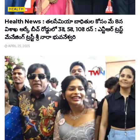
HEALTH
Health News : తలసేమియా బాధితుల కోసం మే 8న
విశాఖ ఆర్కే బీచ్‌ రోడ్డులో 3కె, 5కె, 10కె రన్‌ : ఎన్టీఆర్‌ ట్రస్ట్‌
మేనేజింగ్‌ ట్రస్టీ శ్రీ నారా భువనేశ్వరి
APRIL 25, 2025