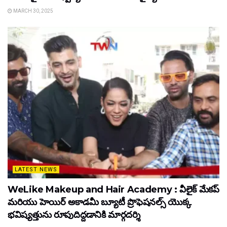
MARCH 30, 2025
LATEST NEWS
WeLike Makeup and Hair Academy : వీలైక్ మేకప్
మరియు హెయిర్ అకాడమీ బ్యూటీ ప్రొఫెషనల్స్ యొక్క
భవిష్యత్తును రూపుదిద్దడానికి మార్గదర్శి