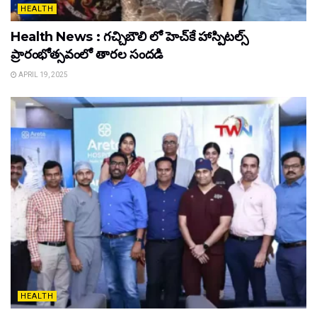
HEALTH
Health News : గచ్చిబౌలి లో హెచ్‌కే హాస్పిటల్స్
ప్రారంభోత్సవంలో తారల సందడి
APRIL 19, 2025
HEALTH