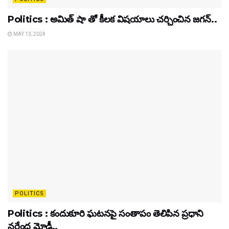
Politics : అమిత్ షా తో కీలక విషయాలు చర్చించిన జగన్..
MAY 13, 2024
POLITICS
Politics : కందుకూరి ఘటనపై సంతాపం తెలిపిన ప్రధాని
నరేంద్ర మోడీ..