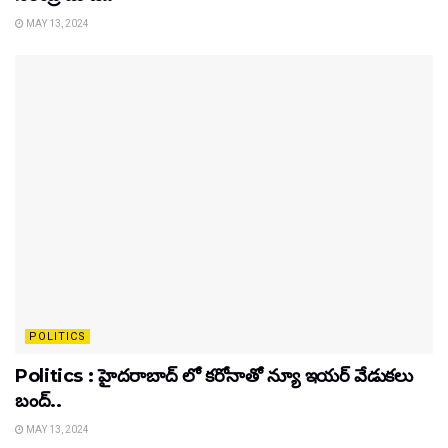
MAY 13, 2024
POLITICS
Politics : హైదరాబాద్ లో కరోనాతో న్యూ ఇయర్ వేడుకలు
బంద్..
MAY 13, 2024