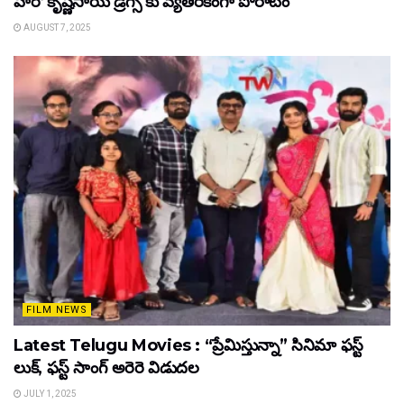
హీరో కృష్ణసాయి డ్రగ్స్ కు వ్యతిరేకంగా పోరాటం
AUGUST 7, 2025
FILM NEWS
Latest Telugu Movies : “ప్రేమిస్తున్నా” సినిమా ఫస్ట్
లుక్, ఫస్ట్ సాంగ్ అరెరె విడుదల
JULY 1, 2025