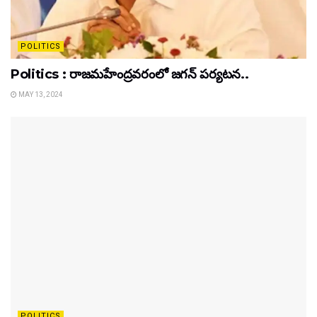
POLITICS
Politics : రాజమహేంద్రవరంలో జగన్ పర్యటన..
MAY 13, 2024
POLITICS