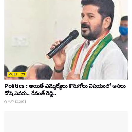
POLITICS
Politics : అయితే ఎమ్మెల్యేలు కొనుగోలు విషయంలో అసలు
దోషి ఎవరు.. రేవంత్ రెడ్డి..
MAY 13, 2024