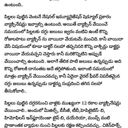
ఉంటుంది..
పిల్లలు పుట్టిన వెంటనే నేషనల్ ఇమ్యూనైజేషన్ షెడ్యూల్ ప్రకారం
వ్యాక్సినేషన్లు ఇవ్వాల్సి ఉంటుంది. అయితే వ్యాక్సిన్ వేయించే
సమయంలో పిల్లలకు దగ్గు జలుబు జ్వరం వంటివి ఉంటే కొన్ని
రోజులపాటు వ్యాక్సిన్ ను వాయిదా వేయటమే మంచిది. కానీ వాయిదా
వేసే విషయంలో కూడా డాక్టర్ సలహా తప్పనిసరి కొన్ని వాక్సిన్లు డాక్టర్లు
వాయిదా వేయవచ్చని చెప్తారు కానీ మరికొన్నిటిని అప్పుడే
వేయించాల్సి ఉంటుంది . అలాగే తేలిక పాటి జలుబు ఉన్నప్పుడు అది
కొన్ని రోజులకి దానంతట అదే తగ్గిపోతుంది. ఇలాంటి సమయంలో
మాత్రం వ్యాక్సిన్ వేయించవచ్చు కానీ ఏదైనా వైరల్ ఫీవర్ విపరీతమైన
దగ్గు జలుబు ఉన్నప్పుడు డాక్టర్ను సంప్రదించి తగిన సలహా
తీసుకోవాలి..
పిల్లలు పుట్టిన దగ్గరనుంచి వాళ్లకు ముఖ్యంగా 12 రకాల వ్యాక్సినేషన్లు
వేయించాలి.. అందులో మీజిల్స్, బీసీజీ, టీబీ,హెపిటైటిస్-బి,
హిమోఫిలస్ ఇన్‌ఫ్లూయెంజా టైప్ బి, డయేరియా, మంప్స్ వంటి
ప్రాణాంతక వ్యాధుల నుంచి పిల్లలకు రక్షణ కల్పించవచ్చు.. చికెన్‌పాక్స్,