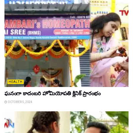
HEALTH
ఘ‌నంగా కాదంబ‌రి హోమియోపతి క్లినిక్ ప్రారంభం
OCTOBER 5, 2024