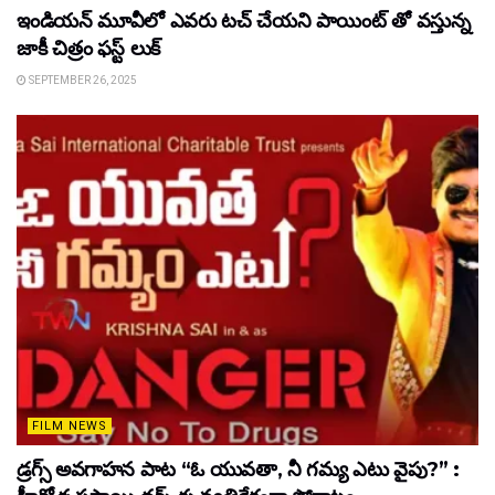
ఇండియన్ మూవీలో ఎవరు టచ్ చేయని పాయింట్ తో వస్తున్న
జాకీ చిత్రం ఫస్ట్ లుక్
SEPTEMBER 26, 2025
FILM NEWS
డ్రగ్స్ అవగాహన పాట “ఓ యువతా, నీ గమ్య ఎటు వైపు?” :