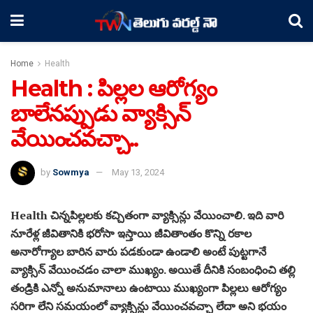
Home
Health
Health : పిల్లల ఆరోగ్యం
బాలేనప్పుడు వ్యాక్సిన్
వేయించవచ్చా..
by
Sowmya
May 13, 2024
Health చిన్నపిల్లలకు కచ్చితంగా వ్యాక్సిన్లు వేయించాలి. ఇది వారి
నూరేళ్ల జీవితానికి భరోసా ఇస్తాయి జీవితాంతం కొన్ని రకాల
అనారోగ్యాల బారిన వారు పడకుండా ఉండాలి అంటే పుట్టగానే
వ్యాక్సిన్ వేయించడం చాలా ముఖ్యం. అయితే దీనికి సంబంధించి తల్లి
తండ్రికి ఎన్నో అనుమానాలు ఉంటాయి ముఖ్యంగా పిల్లలు ఆరోగ్యం
సరిగా లేని సమయంలో వ్యాక్సిన్లు వేయించవచ్చా లేదా అని భయం