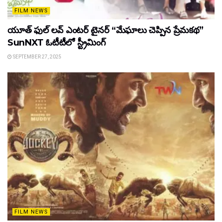
FILM NEWS
యూత్ ఫుల్ లవ్ ఎంటర్ టైనర్ “మేఘాలు చెప్పిన ప్రేమకథ”
SunNXT ఓటీటీలో స్ట్రీమింగ్
SEPTEMBER 27, 2025
FILM NEWS