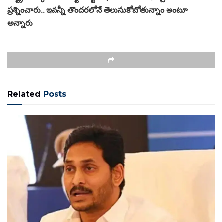
ప్రశ్నించారు.. ఇవన్నీ తొందరలోనే తెలుసుకోబోతున్నాం అంటూ
అన్నారు
Related
Posts