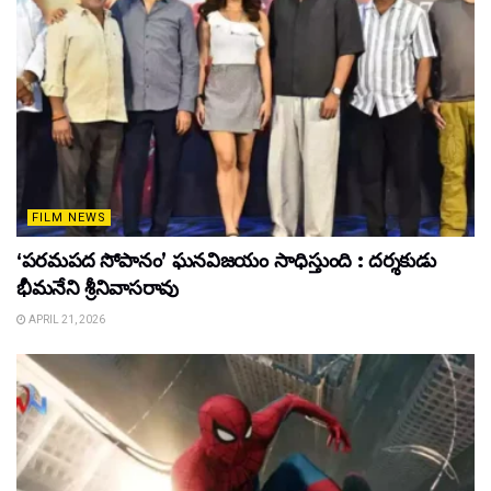
FILM NEWS
‘పరమపద సోపానం’ ఘనవిజయం సాధిస్తుంది : దర్శకుడు
భీమనేని శ్రీనివాసరావు
APRIL 21, 2026