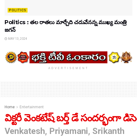
POLITICS
Politics : తల రాతలు మార్చేది చదువేనన్న ముఖ్య మంత్రి
జగన్
MAY 13, 2024
ADVERTISEMENT
Home
Entertainment
విక్టరీ వెంకటేష్ బర్త్ డే సందర్భంగా డి
Venkatesh, Priyamani, Srikanth