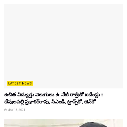
LATEST NEWS
ఉచిత విద్యుత్తు వెలుగులు ★ నేటి రాత్రితో ఐదేండ్లు :
దేవులపల్లి ప్రభాకర్‌రావు, సీఎండీ, ట్రాన్స్‌కో, జెన్‌కో
MAY 13, 2024