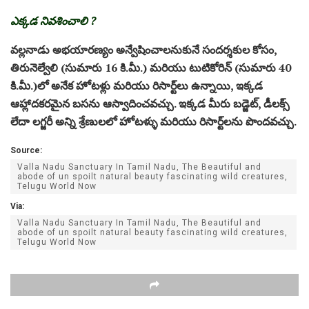
ఎక్కడ నివశించాలి ?
వల్లనాడు అభయారణ్యం అన్వేషించాలనుకునే సందర్శకుల కోసం,
తిరునెల్వేలి (సుమారు 16 కి.మీ.) మరియు టుటికోరిన్ (సుమారు 40
కి.మీ.)లో అనేక హోటళ్లు మరియు రిసార్ట్‌లు ఉన్నాయి, ఇక్కడ
ఆహ్లాదకరమైన బసను ఆస్వాదించవచ్చు. ఇక్కడ మీరు బడ్జెట్, డీలక్స్
లేదా లగ్జరీ అన్ని శ్రేణులలో హోటళ్ళు మరియు రిసార్ట్‌లను పొందవచ్చు.
Source:
Valla Nadu Sanctuary In Tamil Nadu, The Beautiful and
abode of un spoilt natural beauty fascinating wild creatures,
Telugu World Now
Via:
Valla Nadu Sanctuary In Tamil Nadu, The Beautiful and
abode of un spoilt natural beauty fascinating wild creatures,
Telugu World Now