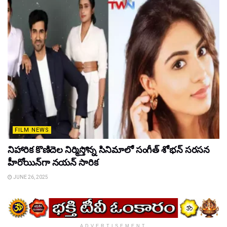
FILM NEWS
నిహారిక కొణిదెల నిర్మిస్తోన్న సినిమాలో సంగీత్ శోభన్ సరసన
హీరోయిన్‌గా నయన్ సారిక
JUNE 26, 2025
ADVERTISEMENT