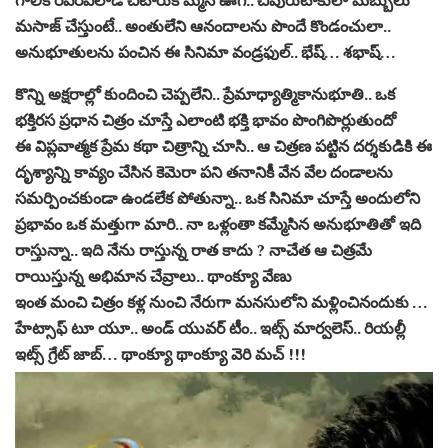
గాలికి రెప‌రెప‌లాడే చిటారుకొమ్మ‌న ఊగే.. చివురుటాకులా మ‌బ్బులు
మ‌సాజ్ చేస్తుంటే.. అంతులేని ఆనందాల‌ను పొందే కొండంచులా..
అనుభూతుల‌ను పంచిన ఈ సినిమా వండ్ర‌ఫుల్.. భేష్… శ‌భాష్…
కొన్ని అక్ష‌రాల్లో కుందించి చెప్ప‌లేని.. ప్రేమాధ్యాత్మికానుభూతి.. ఒక
భ‌క్తిర‌స ప్ర‌ధాన చిత్రం చూస్తే ఎలాంటి భ‌క్తి భావం పొంగిపొర్లుతుందో
ఈ విప్ల‌వాత్మ‌క ప్రేమ క‌థా చిత్రాన్ని చూసి.. ఆ చిత్ర‌ణ ప‌ట్టిన ద‌ర్శ‌కుడికి ఈ
దృశ్యాన్ని కావ్యం చేసిన కెమెరా ప‌ని త‌నానికీ వేన వేల దండాల‌ను
స‌మ‌ర్పించ‌కుండా ఉండ‌లేక పోతున్నా.. ఒక సినిమా చూస్తే అందులోని
ప్ర‌భావం ఒక మ‌త్తుగా మారి.. నా ఒళ్లంతా క‌మ్మేసిన అనుభూతితో ఇది
రాస్తున్నా.. ఇది నేను రాస్తున్న రాత కాదు ? నాచేత ఆ చిత్ర‌మే
రాయిస్తున్న అభిమాన చేవ్రాలు.. థాంక్యూ వేణు
ఇంత మంచి చిత్రం క‌ళ్ల నుంచి నేరుగా మ‌న‌సులోని మ‌ళ్లించినందుకు …
హేట్సాఫ్ టూ యూ.. అండ్ యువ‌ర్ టీం.. ఇట్స్ మార్వ‌లెస్.. రియ‌ల్లీ
ఇట్స్ గ్రేట్ జాబ్… థాంక్యూ థాంక్యూ వెరి మ‌చ్ !!!