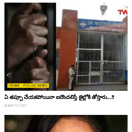
CRIME - POLICE NEWS
ఏ తప్పూ చేయకపోయినా ఐదొందలిస్తే జైల్లోకి తోస్తారు…!!
MAY 13, 2024