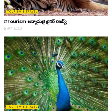
TOURISM & TRAVEL
#Tourism అన్నామలై టైగర్ రిజర్వ్
MAY 11, 2024
TOURISM & TRAVEL