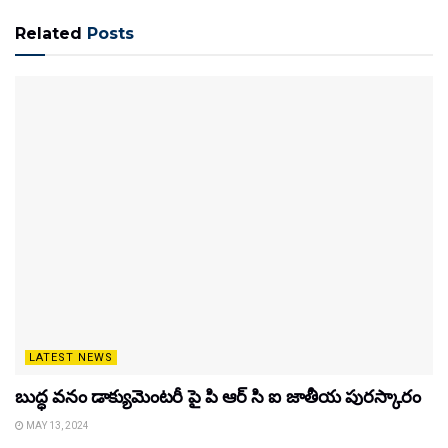
Related
Posts
LATEST NEWS
బుద్ధ వనం డాక్యుమెంటరీ పై పి ఆర్ సి ఐ జాతీయ పురస్కారం
MAY 13, 2024