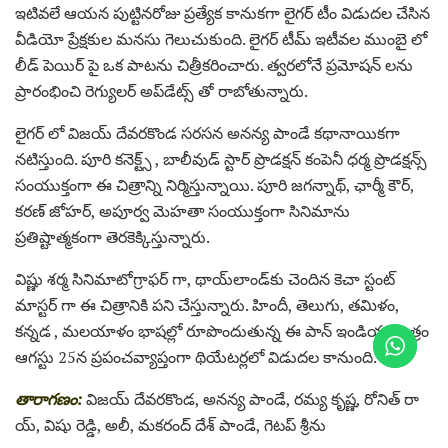
ఇటివలే ఆయన పుట్టినరోజు ప్రత్యేక కానుకగా లైగర్ టీం విడుదల చేసిన
వీడియో ప్రేక్షకుల మనసు గెలుచుకుంది. లైగర్ టీమ్ ఇటీవల ముంబై లో
లీడ్ పెయిర్‌ పై ఒక పాటను చిత్రీకరించారు. త్వరలోనే ప్రమోషన్‌ లను
ప్రారంభించి రెగ్యులర్ అప్‌డేట్స్ తో రాబోతున్నారు.
లైగర్ లో విజయ్ దేవరకొండ సరసన అనన్య పాండే కథానాయికగా
నటిస్తుంది. పూరి కనెక్ట్స్ , బాలీవుడ్ స్టార్ ప్రొడక్షన్ కంపెనీ ధర్మ ప్రొడక్షన్స్
సంయుక్తంగా ఈ చిత్రాన్ని నిర్మిస్తున్నాయి. పూరి జగన్నాథ్, ఛార్మీ కౌర్,
కరణ్ జోహర్, అపూర్వ మెహతా సంయుక్తంగా సినిమాను
ప్రతిష్టాత్మకంగా తెరకెక్కిస్తున్నారు.
విష్ణు శర్మ సినిమాటోగ్రాఫర్‌ గా, థాయ్‌లాండ్‌కు చెందిన కెచా స్టంట్
మాస్టర్ గా ఈ చిత్రానికి పని చేస్తున్నారు. హిందీ, తెలుగు, తమిళం,
కన్నడ , మలయాళం భాషల్లో రూపొందుతున్న ఈ పాన్ ఇండియా చిత్రం
ఆగస్టు 25న ప్రపంచవ్యాప్తంగా థియేటర్లలో విడుదల కానుంది.
తారాగణం:
విజయ్ దేవరకొండ, అనన్య పాండే, రమ్య కృష్ణ, రోనిత్ రా
య్, విషు రెడ్డి, అలీ, మకరంద్ దేశ్ పాండే, గెటప్ శ్రీను