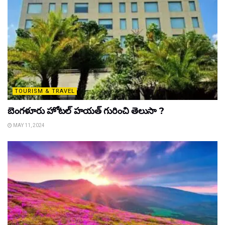
TOURISM & TRAVEL
బెంగళూరు హోటల్ హయత్ గురించి తెలుసా ?
MAY 11, 2024