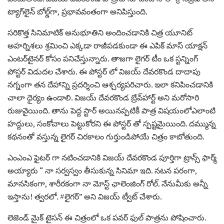
ట్యాగ్‌లైన్ బోల్డ్‌గా, ప్రభావవంతంగా అనిపిస్తుంది.
సరికొత్త సినిమాటిక్ అనుభూతిని అందించడానికి చిత్ర యూనిట్
అహర్నిశలు శ్రమించి ఎక్కడా రాజీపడకుండా ఈ ఎపిక్ మాస్ యాక్షన్
ఎంటర్‌టైనర్ కోసం పనిచేస్తున్నారు. తాజగా లైగర్ టీం ఒక స్టన్నింగ్
పోస్టర్ విడుదల చేశారు. ఈ పోస్టర్ లో విజయ్ దేవరకొండ దాదాపు
నగ్నంగా తన దేహాన్ని ప్రదర్శించి ఆశ్చర్యపరిచారు. ఇలా కనిపించడానికి
చాలా ధైర్యం ఉండాలి. విజయ్ దేవరకొండ బ్రేవ్‌హార్ట్ అని మరోసారి
రుజువైయింది. తాను పెద్ద స్టార్ అయినప్పటికీ పాత్ర విషయంలోఎలాంటి
హద్దులు, సంకోచాలు పెట్టుకోరని ఈ పోస్టర్ తో స్పష్టమైయింది. దమ్మున్న
కథనంతో వస్తున్న లైగర్ చిరకాలం గుర్తుండిపోయే చిత్రం కాబోతుంది.
ఎంఎంఎ ఫైటర్‌ గా నటించడానికి విజయ్ దేవరకొండ పూర్తిగా ట్రాన్స్ ఫార్మ్
అయ్యారు “ నా సర్వస్వం తీసుకున్న సినిమా ఇది. నటన పరంగా,
మానసికంగా, శారీరకంగా నా మోస్ట్ ఛాలెంజింగ్ రోల్. నేనుమీకు అన్నీ
ఇస్తాను! త్వరలో. #లైగర్” అని విజయ్ ట్వీట్ చేశారు.
లెజెండ్ మైక్ టైసన్ ఈ చిత్రంలో ఒక పవర్ ఫుల్ పాత్రను పోషించారు.