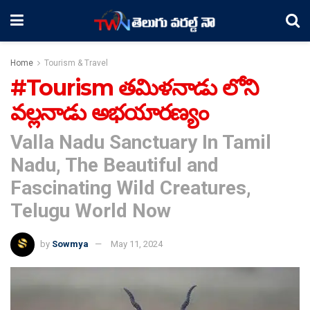
Home
Tourism & Travel
#Tourism తమిళనాడు లోని
వల్లనాడు అభయారణ్యం
Valla Nadu Sanctuary In Tamil
Nadu, The Beautiful and
Fascinating Wild Creatures,
Telugu World Now
by
Sowmya
May 11, 2024