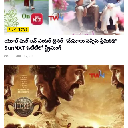
FILM NEWS
యూత్ ఫుల్ లవ్ ఎంటర్ టైనర్ “మేఘాలు చెప్పిన ప్రేమకథ”
SunNXT ఓటీటీలో స్ట్రీమింగ్
SEPTEMBER 27, 2025