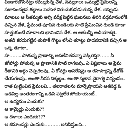
పిండార‌బోసిన‌ట్టు క‌మ్ముకున్న వేళ‌.. న‌మ్మ‌కాలు ఒమ్ములై ప్రేమ‌ల‌న్నీ
ప‌టాపంచ‌లైన శ‌బ్ధాలు పెళ‌పెళ విరుచుకుప‌డుతున్న వేళ‌.. చెప్పుడు
మాట‌లు ఆ సీత‌మ్మ‌కు అగ్ని ప‌రీక్ష పెట్టిన ఘ‌ట‌న‌లు తిరిగి వర్త‌మానంలోకి
వచ్చిన వేళ‌.. ప్రేమంత పూసిన గుండెల‌కు సాటి ప్రేమించిన గుండె కూడా
హ‌త్తుకుంటే చూడాల‌ని భావించిన వేళ‌.. ఆ ఆశ‌ల‌న్నీ అడియాశ‌లై..
అత‌డి క‌ర‌డుగ‌ట్టిన తుపాకీ గొట్టం లోంచి తూట్లు పొడ‌వ‌డానికి వ‌చ్చిన‌ ఆ
ఒక్క తూటా..
హ‌…….. పోతున్న ప్రాణాన్ని ఆప‌లేనిత‌న‌న్నా వెక్కిరిస్తూ…… ఏ
జోహార్లు పోతున్న‌ ఆ ప్రాణానికి సాటి రాగ‌ల‌వు.. ఏ విప్ల‌వాలు ఆ ప్రేమ
గీతానికి అర్ధం చెప్ప‌గ‌ల‌వు.. ఏ కోవ‌ర్టు ఆప‌రేష‌న్లు ఆ ర‌హ‌స్యాన్ని డీకోడ్
చేయ‌గ‌ల‌వు.. అంతా నీర‌వ నిశ్శ‌బ్ధం.. అంతా స్మ‌శాన వైరాగ్య విధ్వంసం..
రాత పుట్టించిన ప్రేమ‌ల‌వి… త‌ల‌రాత‌ల‌ను మార్చేస్తాయ‌ని ఆశ‌ప‌డ్డ ఓ
ఆడ‌పిల్ల అంత‌రంగాన్ని ఒడిసి ప‌ట్ట‌లేక పోయాయంటే..
ఆ ఉద్య‌మం ఎందుకు?
ఆ కామ్రెడ్లు ఎందుకు??
ఆ ద‌ళాలు ఎందుకు???
ఆ క‌మాండ‌ర్లు ఎందుకు………. అనిపిస్తుంది…