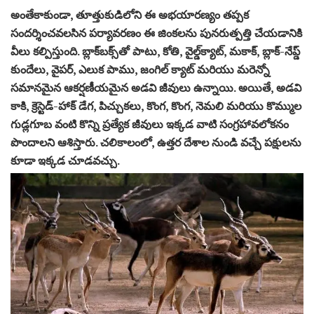
అంతేకాకుండా, తూత్తుకుడిలోని ఈ అభయారణ్యం తప్పక
సందర్శించవలసిన పర్యావరణం ఈ జింకలను పునరుత్పత్తి చేయడానికి
వీలు కల్పిస్తుంది. బ్లాక్‌బక్స్‌తో పాటు, కోతి, వైల్డ్‌క్యాట్, మకాక్, బ్లాక్-నేప్డ్
కుందేలు, వైపర్, ఎలుక పాము, జంగిల్ క్యాట్ మరియు మరెన్నో
సమానమైన ఆకర్షణీయమైన అడవి జీవులు ఉన్నాయి. అయితే, అడవి
కాకి, క్రెస్టెడ్-హాక్ డేగ, పిచ్చుకలు, కొంగ, కొంగ, నెమలి మరియు కొమ్ముల
గుడ్లగూబ వంటి కొన్ని ప్రత్యేక జీవులు ఇక్కడ వాటి సంగ్రహావలోకనం
పొందాలని ఆశిస్తారు. చలికాలంలో, ఉత్తర దేశాల నుండి వచ్చే పక్షులను
కూడా ఇక్కడ చూడవచ్చు.