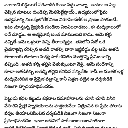
నాలాంటి బిడ్డ‌యితే ప‌గ‌వాడికి కూడా వ‌ద్దు నాన్నా.. అంటూ ఆ పిల్ల
చెప్పిన మాట‌లు గుండెల్ని మెలిపెట్టేస్తాయ్.. ఉద్య‌మంలో ప్రేమ
ఉద్య‌మాన్ని నిలుపులోలేక నిజం నిరూపించ‌లేక‌ ఆ ప్రాణం పోతుంటే..
ఇటు చూస్తున్న ప్రేక్ష‌కుడి గుండెలు విల‌విల‌లాడ‌టం.. ఈ మ‌ధ్య‌కాలంలో
ఇదే చూడ్డం.. ఆ ఆత్మ‌ఘోష అంత మాములుది కాదు.. ఆమె క‌ళ్లు
న‌చ్చితే ఆమె ఒళ్లంతా న‌చ్చి తీరాల‌న్న‌ట్టు.. త‌న‌లోని ఏదో ఒక
చైత‌న్యాన్ని ర‌గిల్చిన అత‌డి రాత‌ల్ని బాగా ఇష్ట‌ప‌డ్డం వ‌ల్ల‌ ఆమె అత‌డి
తూటాల‌కు తూటాల మ‌ధ్య సాగే జీవితం మొత్తాన్ని ప్రేమించాల్సి
వ‌చ్చింది.. అత‌డి క‌న్న త‌ల్లిని వెతుక్కుంటూ వెళ్లి.. ఆమె సందేశాన్ని
కూడా అత‌డికిచ్చి అత‌డ్ని త‌ల్లిని క‌లిపిన స‌న్నివేశం గానీ. ఆ ముత‌క ఇళ్ల
మధ్య‌మెరిస‌న ఆ ప్రేమైక వ‌జ్రాన్ని కానీ చిత్ర‌ణ ప‌ట్టిన ఆ ద‌ర్శ‌కుడికి
నిజంగా హృద‌యాభివంద‌నం.
పెట్టుడు క‌థ‌ల‌ క‌ట్టుడు క‌థ‌నాల‌ స‌మాహారాల‌ను చూసి చూసి విసిగి
వేసారిని ప్రేక్ష‌క హృద‌యాల‌ను హ‌త్తుకునేలా చిత్రించిన‌ ఈ ప్రేమ పోరాట
ప‌ర్వం తీయాల‌నిపించిన ద‌ర్శ‌కుడికి నిజంగా నిజంగా నిజంగా
ప్రేమాభివంద‌నం.. ఇంకా అడ‌విలో పారే జ‌ల‌జ‌ల‌జ‌ల‌పాతంలా..