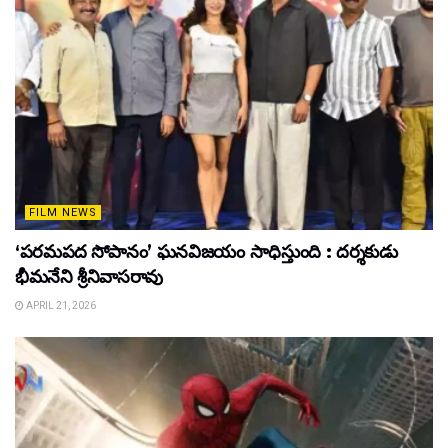
FILM NEWS
‘పరమపద సోపానం’ ఘనవిజయం సాధిస్తుంది : దర్శకుడు
భీమనేని శ్రీనివాసరావు
APRIL 21, 2026