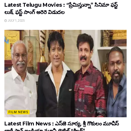
Latest Telugu Movies : “ప్రేమిస్తున్నా” సినిమా ఫస్ట్
లుక్, ఫస్ట్ సాంగ్ అరెరె విడుదల
JULY 1, 2025
FILM NEWS
Latest Film News : ఎస్‌జె సూర్య, శ్రీ గొకులం మూవీస్‌
భారీ పాన్‌ ఇండియా మూవీ టైటిల్ “కిల్లర్”