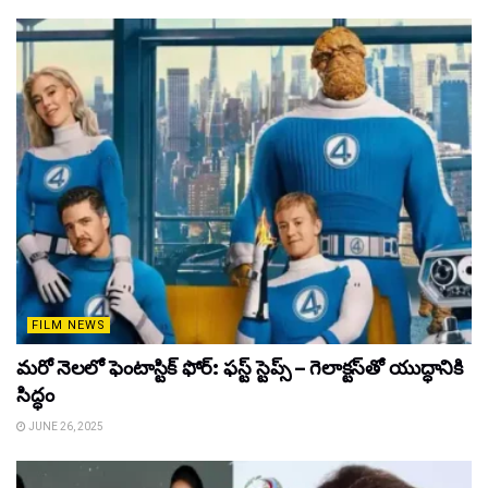
FILM NEWS
మరో నెలలో ఫెంటాస్టిక్ ఫోర్: ఫస్ట్ స్టెప్స్ – గెలాక్టస్‌తో యుద్ధానికి
సిద్ధం
JUNE 26, 2025