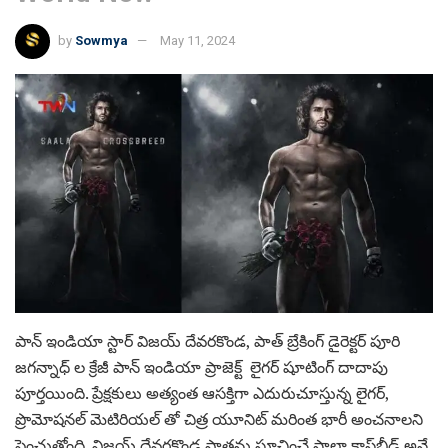
by
Sowmya
May 11, 2024
పాన్ ఇండియా స్టార్ విజయ్ దేవరకొండ, పాత్ బ్రేకింగ్ డైరెక్టర్ పూరి
జగన్నాధ్ ల క్రేజీ పాన్ ఇండియా ప్రాజెక్ట్ లైగర్ షూటింగ్ దాదాపు
పూర్తయింది. ప్రేక్షకులు అత్యంత ఆసక్తిగా ఎదురుచూస్తున్న లైగర్,
ప్రొమోషనల్ మెటిరియల్ తో చిత్ర యూనిట్ మరింత భారీ అంచనాలని
పెంచుతోంది. విజయ్ దేవరకొండ పాత్రను సూచించే సాలా క్రాస్‌బ్రీడ్ అనే