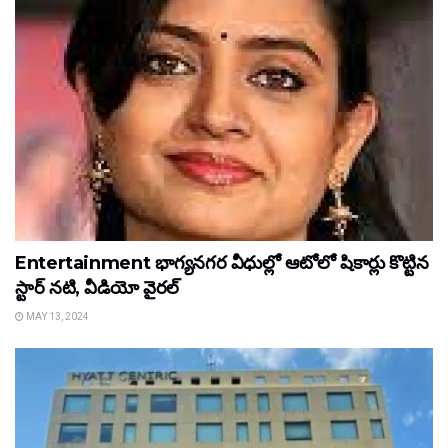
Entertainment భాగ్యనగర వీధుల్లో ఆటోలో షికార్లు కొట్టిన
స్టార్​ నటి, వీడియో వైరల్
MAY 13, 2024