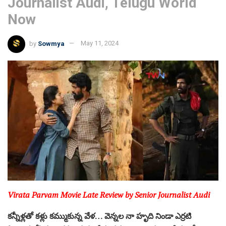
Journalist Audi, Telugu World
Now
by
Sowmya
May 11, 2024
Virata Parvam Movie Late Review by Senior Journalist Audi
క‌న్నీళ్ల‌తో క‌ళ్లు క‌మ్ముకున్న వేళ‌… వెన్న‌ల నా హృది నిండా ఎర్ర‌టి