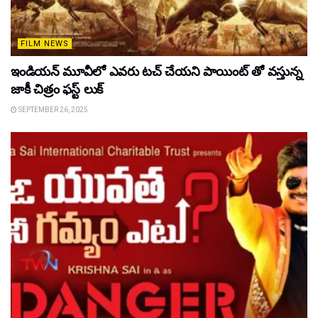
FILM NEWS
ఇండియన్ మూవీలో ఎవరు టచ్ చేయని పాయింట్ తో వస్తున్న
జాకీ చిత్రం ఫస్ట్ లుక్
SEPTEMBER 26, 2025