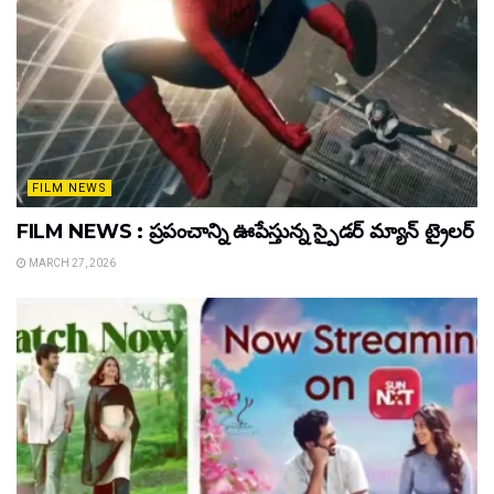
FILM NEWS
FILM NEWS : ప్రపంచాన్ని ఊపేస్తున్న స్పైడర్ మ్యాన్ ట్రైలర్
MARCH 27, 2026