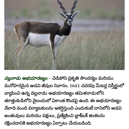
వల్లనాడు అభయారణ్యం
–
చెడిపోని ప్రకృతి సౌందర్యం మరియు
మనోహరమైన అడవి జీవుల నివాసం. 1641 చదరపు మీటర్ల విస్తీర్ణంలో
వ్యాపించి ఉన్న వల్లనాడు అభయారణ్యం తమిళనాడులోని
తూత్తుకుడిలోని వైలందులో ఏకాంత కొండపై ఉంది. ఈ అభయారణ్యం
వేలాది మంది పర్యాటకులను ఆకర్షిస్తుంది ఎందుకంటే దానిలోని అడవి
జంతువులు మరియు పక్షులు, ప్రత్యేకించి బ్లాక్‌బక్ జింకలను
రక్షించడానికి అభయారణ్యం ఏర్పాటు చేయబడింది.