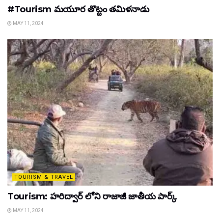
#Tourism మయూర తొట్టం తమిళనాడు
MAY 11, 2024
TOURISM & TRAVEL
Tourism: హరిద్వార్ లోని రాజాజీ జాతీయ పార్క్
MAY 11, 2024