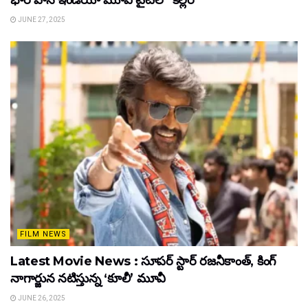
JUNE 27, 2025
FILM NEWS
Latest Movie News : సూపర్ స్టార్ రజనీకాంత్, కింగ్
నాగార్జున నటిస్తున్న ‘కూలీ’ మూవీ
JUNE 26, 2025