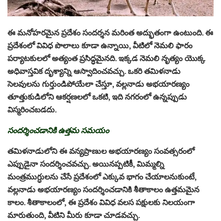
ఈ మనోహరమైన ప్రదేశం సందర్శన మరింత అద్భుతంగా ఉంటుంది. ఈ
ప్రదేశంలో వివిధ పొలాలు కూడా ఉన్నాయి, వీటిలో నెమలి ఫారం
పర్యాటకులలో అత్యంత ప్రసిద్ధమైనది. ఇక్కడ నెమలి నృత్యం యొక్క
అధివాస్తవిక దృశ్యాన్ని ఆస్వాదించవచ్చు. ఒకరి తమిళనాడు
సెలవులను గుర్తుండిపోయేలా చేస్తూ, వల్లనాడు అభయారణ్యం
తూత్తుకుడిలోని ఆకర్షణలలో ఒకటి, ఇది నగరంలో ఉన్నప్పుడు
విస్మరించబడదు.
సందర్శించడానికి ఉత్తమ సమయం
తమిళనాడులోని ఈ వన్యప్రాణుల అభయారణ్యం సంవత్సరంలో
ఎప్పుడైనా సందర్శించవచ్చు. అయినప్పటికీ, మిమ్మల్ని
మంత్రముగ్ధులను చేసే ప్రదేశంలో ఎక్కువ భాగం చేయాలనుకుంటే,
వల్లనాడు అభయారణ్యం సందర్శించడానికి శీతాకాలం ఉత్తమమైన
కాలం. శీతాకాలంలో, ఈ ప్రదేశం వివిధ వలస పక్షులకు నిలయంగా
మారుతుంది, వీటిని మీరు కూడా చూడవచ్చు.