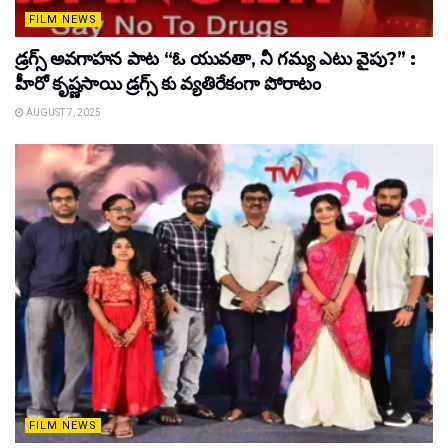
FILM NEWS
డ్రగ్స్ అవగాహన పాట “ఓ యువతా, నీ గమ్య ఎటు వైపు?” :
హీరో కృష్ణసాయి డ్రగ్స్ కు వ్యతిరేకంగా పోరాటం
AUGUST 7, 2025
FILM NEWS