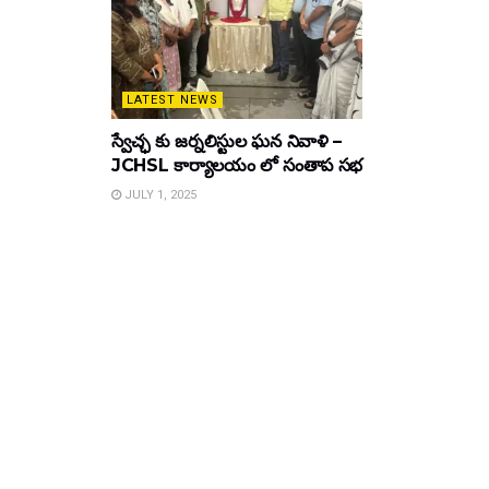
LATEST NEWS
స్వేచ్ఛ కు జర్నలిస్టుల ఘన నివాళి –
JCHSL కార్యాలయం లో సంతాప సభ
JULY 1, 2025