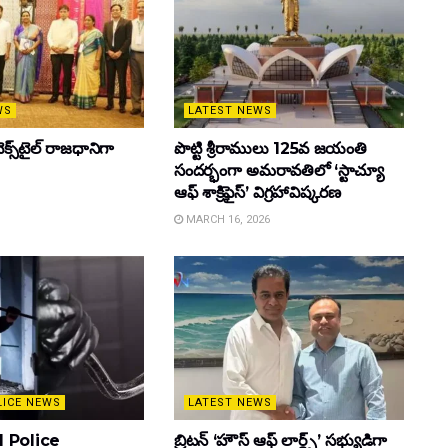
WS
LATEST NEWS
క్స్‌టైల్ రాజధానిగా
పొట్టి శ్రీరాములు 125వ జయంతి
సందర్భంగా అమరావతిలో ‘స్టాచ్యూ
ఆఫ్ శాక్రిఫైస్’ విగ్రహావిష్కరణ
MARCH 16, 2026
LICE NEWS
LATEST NEWS
 Police
బ్రిటన్ ‘హౌస్ ఆఫ్ లార్డ్స్’ సభ్యుడిగా