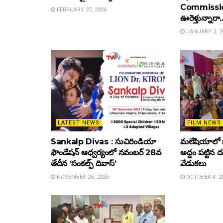
Commissione
FEBRUARY 27, 2026
ఊరెళ్తున్నారా.
JANUARY 3, 2
LATEST NEWS
FILM NEWS
Sankalp Divas : సుచిరిండియా
మలేషియాలో 
ఫౌండేషన్ ఆధ్వర్యంలో నవంబర్ 28వ
అద్దం పట్టిన
తేదీన ‘సంకల్ప్ దివాస్’
వేడుకలు
NOVEMBER 26, 2025
OCTOBER 4, 2