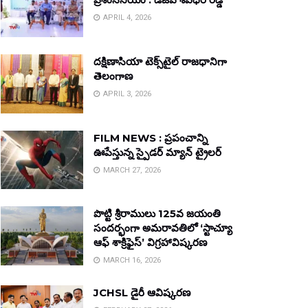
APRIL 4, 2026
దక్షిణాసియా టెక్స్‌టైల్ రాజధానిగా
తెలంగాణ
APRIL 3, 2026
FILM NEWS : ప్రపంచాన్ని
ఊపేస్తున్న స్పైడర్ మ్యాన్ ట్రైలర్
MARCH 27, 2026
పొట్టి శ్రీరాములు 125వ జయంతి
సందర్భంగా అమరావతిలో ‘స్టాచ్యూ
ఆఫ్ శాక్రిఫైస్’ విగ్రహావిష్కరణ
MARCH 16, 2026
JCHSL డైరీ ఆవిష్కరణ