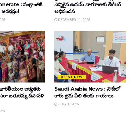
rate : సంక్రాంతికి
ఎన్నికైన ఉదయ్ నాగరాజుకు కేటీఆర్
. జరభద్రం!
అభినందన
026
DECEMBER 11, 2025
LATEST NEWS
భారతీయుల ఐక్యతకు
Saudi Arabia News : సౌదీలో
 దసరా బతుకమ్మ దీపావళి
కారు టైరు పేలి తలకు గాయాలు
JULY 1, 2025
025