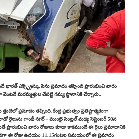
ే భారత్ ఎక్స్ప్రెస్కు పెను ప్రమాదం తప్పింది ప్రారంభించి వారం
టనే మరమ్మత్తుల చేపట్టి గమ్య స్థానానికి చేర్చారు..
త్రుటిలో ప్రమాదం తప్పింది. కేంద్ర ప్రభుత్వం ప్రతిష్టాత్మకంగా
ంగా మూడో రైలును గాంధీ నగర్ – ముంబై సెంట్రల్ మధ్య సెప్టెంబర్ 30న
యితే ప్రారంభించి వారం రోజులు కూడా కాకముందే ఈ రైలు ప్రమాదానికి
‌ వెళ్తుండగా ఈ రోజు ఉదయం 11.15గంటల సమయంలో ఈ ప్రమాదం