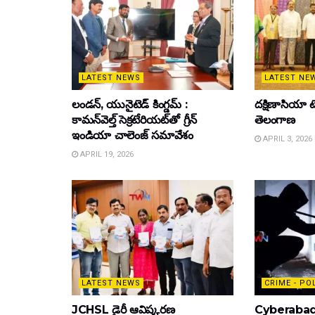
LATEST NEWS
LATEST NE
లండన్, యునైటెడ్ కింగ్డమ్ :
దక్షిణాసియా టె
కామన్‌వెల్త్ సెక్రటేరియట్‌తో గ్రీన్
తెలంగాణ
ఇండియా చాలెంజ్ సమావేశం
APRIL 3, 2026
APRIL 19, 2026
LATEST NEWS
CRIME - PO
JCHSL డైరీ ఆవిష్కరణ
Cyberabad