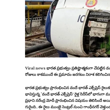
Viral news భారత ప్రభుత్వం ప్రతిష్టాత్మకంగా చేపట్టిన వంద
రోజులు కాకముందే ఈ ప్రమాదం జరగటం నిరాశ కలిగించినా వెం
భారత ప్రభుత్వం ప్రారంభించిన వందే భారత్ ఎక్స్‌ప్రెస్ రైలుకు 
భావిస్తున్న ‘వందే భారత్ ఎక్స్‌ప్రెస్’ రైళ్ల సిరీస్‌లో భాగ
ప్రధాని నరేంద్ర మోదీ ప్రారంభించిన విషయం తెలిసిందే అ
గురైంది.. ఈ రైలు ముంబై సెంట్రల్‌ నుంచి గాంధీనగర్