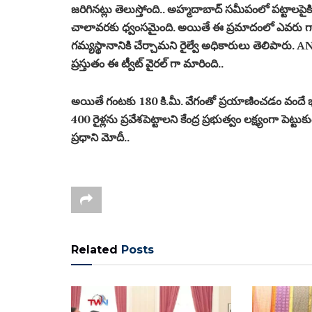
జరిగినట్లు తెలుస్తోంది.. అహ్మదాబాద్ సమీపంలో పట్టాలపైకి
చాలావరకు ధ్వంసమైంది. అయితే ఈ ప్రమాదంలో ఎవరు గాయప
గమ్యస్థానానికి చేర్చామని రైల్వే అధికారులు తెలిపారు. 
ప్రస్తుతం ఈ ట్వీట్ వైరల్ గా మారింది..
అయితే గంటకు 180 కి.మీ. వేగంతో ప్రయాణించడం వందే భారత
400 రైళ్లను ప్రవేశపెట్టాలని కేంద్ర ప్రభుత్వం లక్ష్యంగా పె
ప్రధాని మోదీ..
Related
Posts