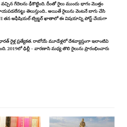
 వచ్చిన గేదెలను ఢీకొట్టింది. దీంతో రైలు ముందు భాగం మొత్తం
డలేనట్టు తెలుస్తుంది.. అయితే రైలును వెంటనే బాగు చేసి
ANI తన అఫీషియల్ ట్విట్టర్ ఖాతాలో ఈ విషయాన్ని పోస్ట్ చేయగా
్ రైళ్ల ప్రత్యేకత. రాబోయే మూడేళ్లలో దేశవ్యాప్తంగా ఇలాంటివి
ట్టుకుంది. 2019లో ఢిల్లీ – వారణాసి మధ్య తొలి రైలును ప్రారంభించారు