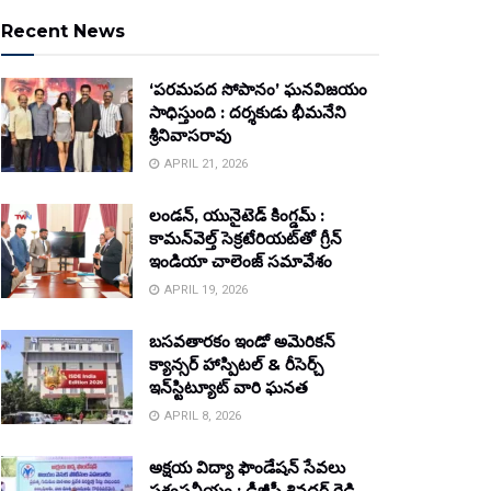
Recent News
‘పరమపద సోపానం’ ఘనవిజయం
సాధిస్తుంది : దర్శకుడు భీమనేని
శ్రీనివాసరావు
APRIL 21, 2026
లండన్, యునైటెడ్ కింగ్డమ్ :
కామన్‌వెల్త్ సెక్రటేరియట్‌తో గ్రీన్
ఇండియా చాలెంజ్ సమావేశం
APRIL 19, 2026
బసవతారకం ఇండో అమెరికన్
క్యాన్సర్ హాస్పిటల్ & రీసెర్చ్
ఇన్‌స్టిట్యూట్ వారి ఘనత
APRIL 8, 2026
అక్షయ విద్యా ఫౌండేషన్ సేవలు
ప్రశంసనీయం : డీజీపీ శివధర్ రెడ్డి