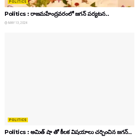
POLITICS
Politics : రాజమహేంద్రవరంలో జగన్ పర్యటన..
MAY 13, 2024
POLITICS
Politics : అమిత్ షా తో కీలక విషయాలు చర్చించిన జగన్..