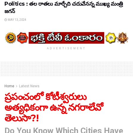
Politics : తల రాతలు మార్చేది చదువేనన్న ముఖ్య మంత్రి
జగన్
MAY 13, 2024
ADVERTISEMENT
Home
Latest News
ప్రపంచంలో కోటీశ్వరులు
అత్యధికంగా ఉన్న నగరాలేవో
తెలుసా?!
Do You Know Which Cities Have