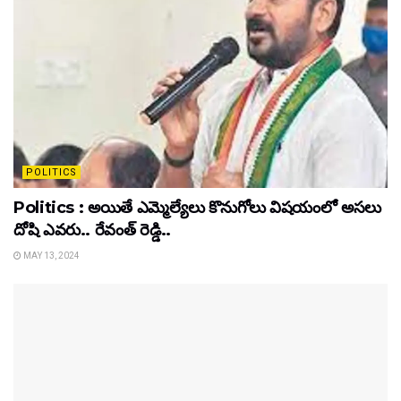
POLITICS
Politics : అయితే ఎమ్మెల్యేలు కొనుగోలు విషయంలో అసలు
దోషి ఎవరు.. రేవంత్ రెడ్డి..
MAY 13, 2024