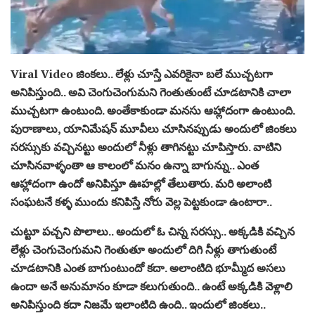
Viral Video జింకలు.. లేళ్లు చూస్తే ఎవరికైనా బలే ముచ్చటగా
అనిపిస్తుంది.. అవి చెంగుచెంగుమని గెంతుతుంటే చూడటానికి చాలా
ముచ్చటగా ఉంటుంది. అంతేకాకుండా మనసు ఆహ్లాదంగా ఉంటుంది.
పురాణాలు, యానిమేషన్ మూవీలు చూసినప్పుడు అందులో జింకలు
సరస్సుకు వచ్చినట్టు అందులో నీళ్లు తాగినట్టు చూపిస్తారు. వాటిని
చూసినవాళ్ళంతా ఆ కాలంలో మనం ఉన్నా బాగున్ను.. ఎంత
ఆహ్లాదంగా ఉందో అనిపిస్తూ ఊహల్లో తేలుతారు. మరి అలాంటి
సంఘటనే కళ్ళ ముందు కనిపిస్తే నోరు వెల్ల పెట్టకుండా ఉంటారా..
చుట్టూ పచ్చని పొలాలు.. అందులో ఓ చిన్న సరస్సు.. అక్కడికి వచ్చిన
లేళ్లు చెంగుచెంగుమని గెంతుతూ అందులో దిగి నీళ్లు తాగుతుంటే
చూడటానికి ఎంత బాగుంటుందో కదా. అలాంటిది భూమ్మీద అసలు
ఉందా అనే అనుమానం కూడా కలుగుతుంది.. ఉంటే అక్కడికి వెళ్లాలి
అనిపిస్తుంది కదా నిజమే ఇలాంటిది ఉంది.. ఇందులో జింకలు..