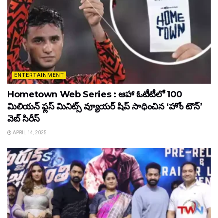
ENTERTAINMENT
Hometown Web Series : ఆహా ఓటీటీలో 100
మిలియన్ ఫ్లస్ మినిట్స్ వ్యూయర్ షిప్ సాధించిన ‘హోం టౌన్’
వెబ్ సిరీస్
APRIL 14, 2025