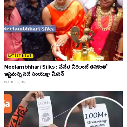
LATEST NEWS
Neelambhhari Silks : చేనేత చీరలంటే తనకెంతో
ఇష్టమన్న నటి సంయుక్తా మీనన్‌
APRIL 19, 2025