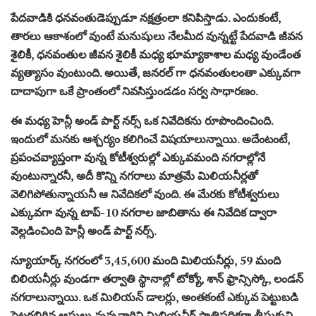
పేదవాడికి ధనవంతుడెప్పుడూ నక్షత్రంలా కనిపిస్తాడు. ఎందుకంటే,
తారలు ఆకాశంలో వుంటే మనుషులు నేలమీద వున్నట్టే పేదవాడి జీవన
శైలికీ, ధనవంతుల జీవన శైలికీ మధ్య భూమ్యాకాశాల మధ్య వుండేంత
వ్యత్యాసం వుంటుంది. అయితే, జనరల్ గా ధనవంతులంతా ఎక్కువగా
దాదాపుగా ఒకే ప్రాంతంలో నివసిస్తుండడం సర్వ సాధారణం.
ఈ మధ్య హెన్లీ అండ్ పార్ట్ నర్స్ ఒక నివేదికను రూపొందించింది.
ఇందులో మనకు ఆశ్చర్యం కలిగించే విషయాలున్నాయి. అదేంటంటే,
ప్రపంచవ్యాప్తంగా వున్న కోటీశ్వరుల్లో ఎక్కువమంది నగరాల్లోనే
వుంటున్నారనీ, అదీ కొన్ని నగరాలు మాత్రమే మిలియనీర్లతో
వెలిగిపోతున్నాయనీ ఆ నివేదికలో వుంది. ఈ మేరకు కోటీశ్వరులు
ఎక్కువగా వున్న టాప్-10 నగరాల జాబితాను ఈ నివేదిక ద్వారా
వెల్లడించింది హెన్లీ అండ్ పార్ట్ నర్స్.
న్యూయార్క్ నగరంలో 3,45,600 మంది మిలియనీర్లు, 59 మంది
బిలియనీర్లు వుండగా తర్వాతి స్థానాల్లో టోక్యో, శాన్ ఫ్రాన్సిస్కో, లండన్
నగరాలున్నాయి. ఒక మిలియన్ డాలర్లు, అంతకంటే ఎక్కువ పెట్టుబడి
పెట్టగలిగిన ఆస్తులు వున్నవారిని మిలియనీర్ ప్రాతిపదికగా తీసుకుని