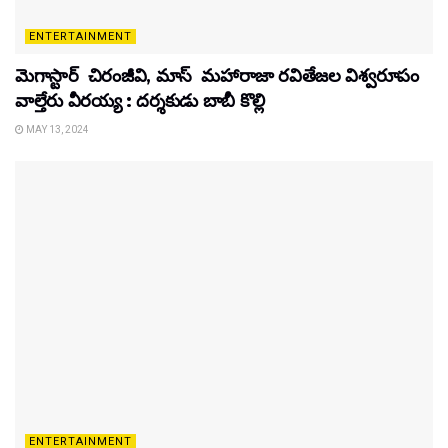
ENTERTAINMENT
మెగాస్టార్ చిరంజీవి, మాస్ మహారాజా రవితేజల విశ్వరూపం
వాల్తేరు వీరయ్య : దర్శకుడు బాబీ కొల్లి
MAY 13, 2024
ENTERTAINMENT