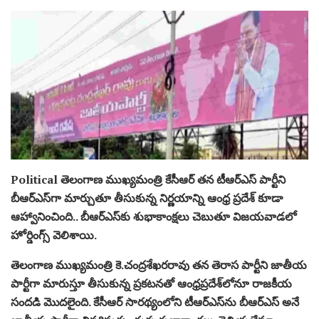
Political తెలంగాణ ముఖ్యమంత్రి కేసీఆర్ తన టీఆర్ఎస్ పార్టీని
బీఆర్ఎస్‌గా మార్చుతూ తీసుకున్న నిర్ణయాన్ని ఆంధ్ర ప్రదేశ్ కూడా
ఆహ్వానించింది.. బీఆర్ఎస్‌కు శుభాకాంక్షలు చెబుతూ విజయవాడలో
హోర్డింగ్స్ వెలిశాయి.
తెలంగాణ ముఖ్యమంత్రి కె.చంద్రశేఖరరావు తన తెరాస పార్టీని జాతీయ
పార్టీగా మారుస్తూ తీసుకున్న ప్రకటనతో ఆంధ్రప్రదేశ్‌లోనూ రాజకీయ
సందడి మొదలైంది. కేసీఆర్‌ సారథ్యంలోని టీఆర్ఎస్‌ను బీఆర్ఎస్ అనే