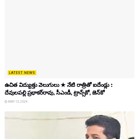
LATEST NEWS
ఉచిత విద్యుత్తు వెలుగులు ★ నేటి రాత్రితో ఐదేండ్లు :
దేవులపల్లి ప్రభాకర్‌రావు, సీఎండీ, ట్రాన్స్‌కో, జెన్‌కో
MAY 13, 2024