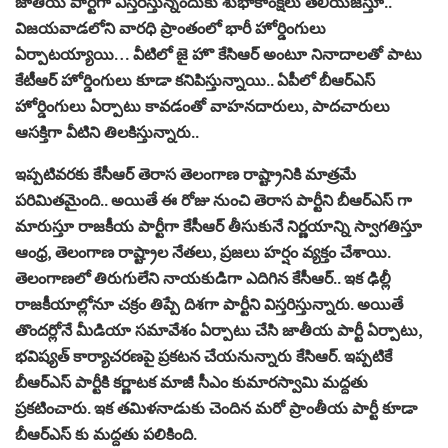
జాతీయ పార్టీగా విస్తరిస్తున్నందుకు శుభాకాంక్షలు తెలియజేస్తూ..
విజయవాడలోని వారధి ప్రాంతంలో భారీ హోర్డింగులు
ఏర్పాటయ్యాయి… వీటిలో జై హొ కేసిఆర్ అంటూ నినాదాలతో పాటు
కేటీఆర్ హోర్డింగులు కూడా కనిపిస్తున్నాయి.. ఏపీలో బీఆర్ఎస్
హోర్డింగులు ఏర్పాటు కావడంతో వాహనదారులు, పాదచారులు
ఆసక్తిగా వీటిని తిలకిస్తున్నారు..
ఇప్పటివరకు కేసీఆర్ తెరాస తెలంగాణ రాష్ట్రానికి మాత్రమే
పరిమితమైంది.. అయితే ఈ రోజు నుంచి తెరాస పార్టీని బీఆర్ఎస్ గా
మారుస్తూ రాజకీయ పార్టీగా కేసీఆర్ తీసుకునే నిర్ణయాన్ని స్వాగతిస్తూ
ఆంధ్ర, తెలంగాణ రాష్ట్రాల నేతలు, ప్రజలు హర్షం వ్యక్తం చేశాయి.
తెలంగాణలో తిరుగులేని నాయకుడిగా ఎదిగిన కేసీఆర్.. ఇక ఢిల్లీ
రాజకీయాల్లోనూ చక్రం తిప్పే దిశగా పార్టీని విస్తరిస్తున్నారు. అయితే
తొందర్లోనే మీడియా సమావేశం ఏర్పాటు చేసి జాతీయ పార్టీ ఏర్పాటు,
భవిష్యత్ కార్యాచరణపై ప్రకటన చేయనున్నారు కేసిఆర్. ఇప్పటికే
బీఆర్ఎస్ పార్టీకి కర్ణాటక మాజీ సీఎం కుమారస్వామి మద్దతు
ప్రకటించారు. ఇక తమిళనాడుకు చెందిన మరో ప్రాంతీయ పార్టీ కూడా
బీఆర్ఎస్ కు మద్దతు పలికింది.