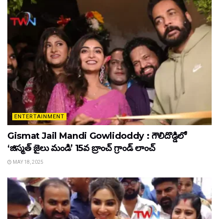
ENTERTAINMENT
Gismat Jail Mandi Gowlidoddy : గౌలిదొడ్డిలో
‘జిస్మత్ జైలు మండి’ 15వ బ్రాంచ్ గ్రాండ్ లాంచ్
MAY 18, 2025