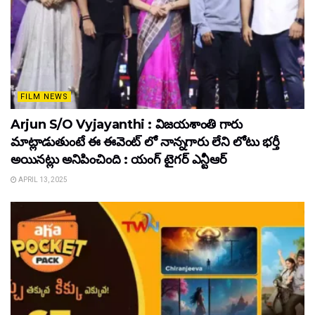
FILM NEWS
Arjun S/O Vyjayanthi : విజయశాంతి గారు
మాట్లాడుతుంటే ఈ ఈవెంట్ లో నాన్నగారు లేని లోటు భర్తీ
అయినట్లు అనిపించింది : యంగ్ టైగర్ ఎన్టీఆర్
APRIL 13, 2025