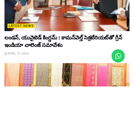
LATEST NEWS
లండన్, యునైటెడ్ కింగ్డమ్ : కామన్‌వెల్త్ సెక్రటేరియట్‌తో గ్రీన్
ఇండియా చాలెంజ్ సమావేశం
APRIL 19, 2026