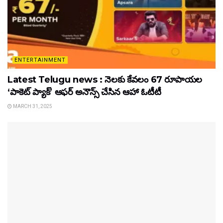
ENTERTAINMENT
Latest Telugu news : నెలకు కేవలం 67 రూపాయల
‘పాకెట్ ప్యాక్’ ఆఫర్ అనౌన్స్ చేసిన ఆహా ఓటీటీ
MARCH 31, 2025