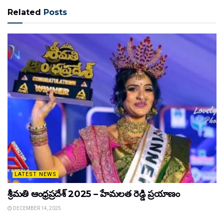
Related
Posts
LATEST NEWS
శ్రీమతి ఆంధ్రప్రదేశ్ 2025 – హేమలత రెడ్డి ప్రయాణం
DECEMBER 14, 2025