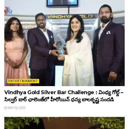
ENTERTAINMENT
Vindhya Gold Silver Bar Challenge : వింధ్య గోల్డ్ –
సిల్వర్ బార్ ఛాలెంజ్‌లో హీరోయిన్ ధ‌న్య బాల‌కృష్ణ‌ సందడి
MAY 26, 2025