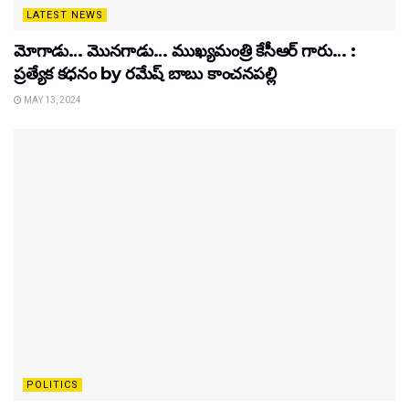
LATEST NEWS
మోగాడు… మొనగాడు… ముఖ్యమంత్రి కేసీఆర్ గారు… :
ప్రత్యేక కధనం by రమేష్ బాబు కాంచనపల్లి
MAY 13, 2024
POLITICS