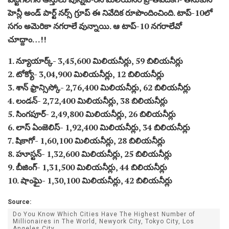
హెన్లీ అండ్ పార్ట్ నర్స్ గ్రూప్ ఈ నివేదిక రూపొందించింది. టాప్-10లో
సగం అమెరికా నగరాలే వున్నాయి. ఆ టాప్-10 నగరాలేవో
చూద్దాం…!!
1. న్యూయార్క్- 3,45,600 మిలియనీర్లు, 59 బిలియనీర్లు
2. టోక్యో- 3,04,900 మిలియనీర్లు, 12 బిలియనీర్లు
3. శాన్ ఫ్రాన్సిస్కో- 2,76,400 మిలియనీర్లు, 62 బిలియనీర్లు
4. లండన్- 2,72,400 మిలియనీర్లు, 38 బిలియనీర్లు
5. సింగపూర్- 2,49,800 మిలియనీర్లు, 26 బిలియనీర్లు
6. లాస్ ఏంజెలిస్- 1,92,400 మిలియనీర్లు, 34 బిలియనీర్లు
7. షికాగో- 1,60,100 మిలియనీర్లు, 28 బిలియనీర్లు
8. హూస్టన్- 1,32,600 మిలియనీర్లు, 25 బిలియనీర్లు
9. బీజింగ్- 1,31,500 మిలియనీర్లు, 44 బిలియనీర్లు
10. షాంఘై- 1,30,100 మిలియనీర్లు, 42 బిలియనీర్లు
Source:
Do You Know Which Cities Have The Highest Number of
Millionaires in The World, Newyork City, Tokyo City, Los
Angeles City