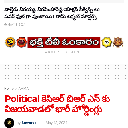
వాల్తేరు వీరయ్య, వీరసింహారెడ్డి యాక్షన్ సీక్వెన్స్ లు
పవర్ ఫుల్ గా వుంటాయి : రామ్ లక్ష్మణ్ మాస్టర్స్
MAY 13, 2024
ADVERTISEMENT
Home
AMMA
Political కెసిఆర్ బిఆర్ ఎస్ కు
విజయవాడలో భారీ హోర్డింగ్లు
by
Sowmya
May 13, 2024