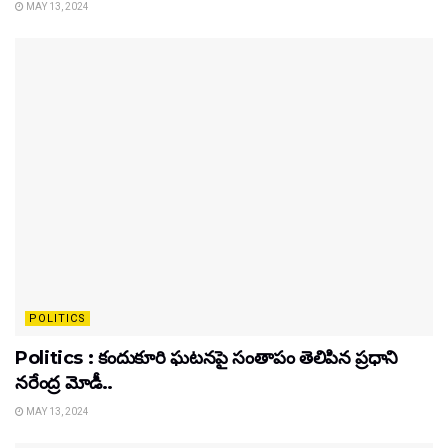
MAY 13, 2024
POLITICS
Politics : కందుకూరి ఘటనపై సంతాపం తెలిపిన ప్రధాని
నరేంద్ర మోడీ..
MAY 13, 2024