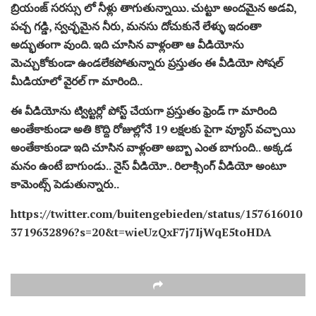
బ్రియంజ్ సరస్సు లో నీళ్లు తాగుతున్నాయి. చుట్టూ అందమైన అడవి,
పచ్చ గడ్డి, స్వచ్ఛమైన నీరు, మనసు దోచుకునే లేళ్ళు ఇదంతా
అద్భుతంగా వుంది. ఇది చూసిన వాళ్లంతా ఆ వీడియోను
మెచ్చుకోకుండా ఉండలేకపోతున్నారు ప్రస్తుతం ఈ వీడియో సోషల్
మీడియాలో వైరల్ గా మారింది..
ఈ వీడియోను ట్విట్టర్లో పోస్ట్ చేయగా ప్రస్తుతం ఫ్రెండ్ గా మారింది
అంతేకాకుండా అతి కొద్ది రోజుల్లోనే 19 లక్షలకు పైగా వ్యూస్ వచ్చాయి
అంతేకాకుండా ఇది చూసిన వాళ్లంతా అబ్బా ఎంత బాగుంది.. అక్కడ
మనం ఉంటే బాగుండు.. నైస్ వీడియో.. రిలాక్సింగ్ వీడియో అంటూ
కామెంట్స్ పెడుతున్నారు..
https://twitter.com/buitengebieden/status/157616010
3719632896?s=20&t=wieUzQxF7j7IjWqE5toHDA