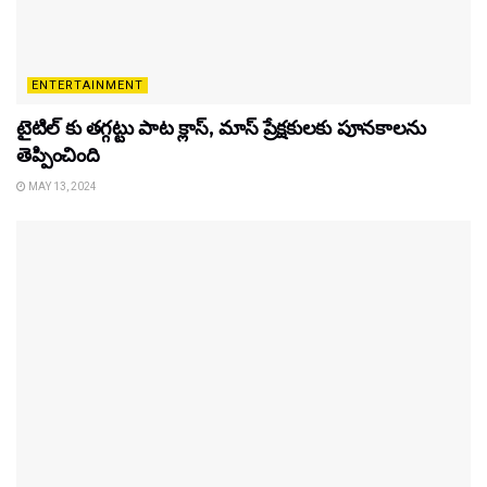
ENTERTAINMENT
టైటిల్‌ కు తగ్గట్టు పాట క్లాస్, మాస్ ప్రేక్షకులకు పూనకాలను
తెప్పించింది
MAY 13, 2024