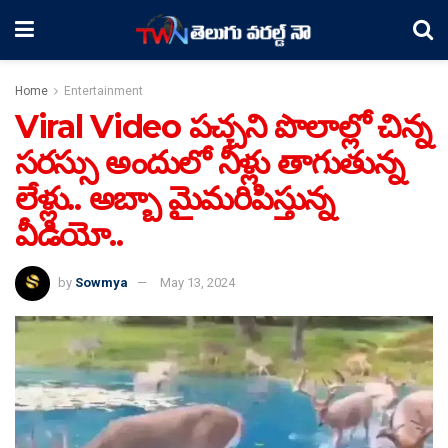
Home
Entertainment
Viral Video పచ్చని పొలాల్లో చిన్న
సరస్సు అందులో నీళ్లు తాగుతున్న
లేళ్లు.. అబ్బా మైమరిపిస్తున్న
వీడియో..
by
Sowmya
May 13, 2024