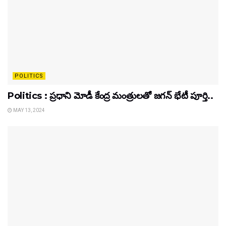
POLITICS
Politics : ప్రధాని మోడీ కేంద్ర మంత్రులతో జగన్ భేటీ పూర్తి..
MAY 13, 2024