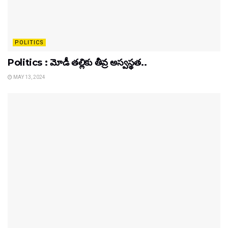
POLITICS
Politics : మోడీ తల్లికు తీవ్ర అస్వస్థత..
MAY 13, 2024