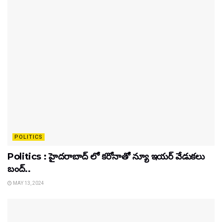
POLITICS
Politics : హైదరాబాద్ లో కరోనాతో న్యూ ఇయర్ వేడుకలు
బంద్..
MAY 13, 2024