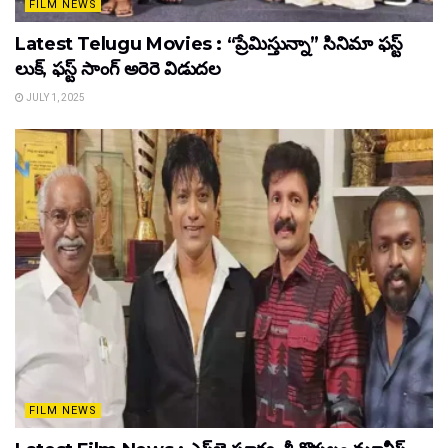
FILM NEWS
Latest Telugu Movies : “ప్రేమిస్తున్నా” సినిమా ఫస్ట్
లుక్, ఫస్ట్ సాంగ్ అరెరె విడుదల
JULY 1, 2025
FILM NEWS