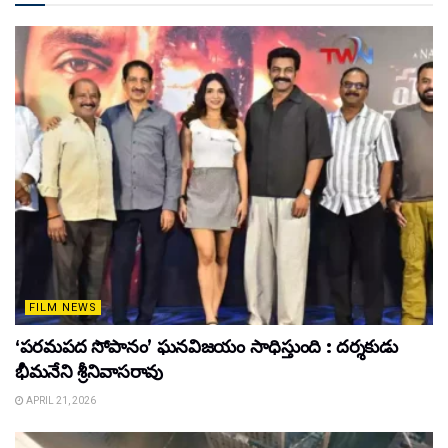
FILM NEWS
‘పరమపద సోపానం’ ఘనవిజయం సాధిస్తుంది : దర్శకుడు
భీమనేని శ్రీనివాసరావు
APRIL 21, 2026