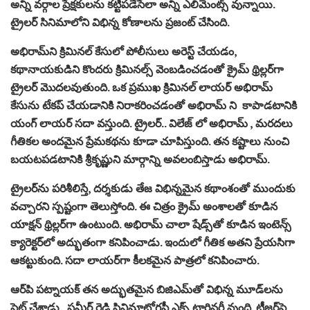
అన్ని వర్గాల ప్రేక్షకులను కట్టిపడేసేలా అన్ని ఎలిమెంట్స్ వున్నాయి.
ట్రైలర్ సినిమాలోని విభిన్న కోణాలను ప్రజంట్ చేసింది.
అభిరామ్‌ని క్రిమినల్ కేసులో పోలీసులు అరెస్ట్ చేయడం,
కథానాయకుడిని కొందరు క్రిమినల్స్ వెంబడించడంతో క్రైమ్ థ్రిల్లర్‌గా
ట్రైలర్ మొదలవుతుంది. ఒక ప్రముఖ క్రిమినల్ లాయర్ అభిరామ్
కేసును టేకప్ చేయడానికి నిరాకరించడంతో అభిరామ్ ని కాపాడటానికి
యంగ్ లాయర్ సదా వస్తుంది. ట్రైలర్‌.. విలేజ్ లో అభిరామ్ , మరదలు
గీతికల అందమైన ప్రేమకథను కూడా చూపిస్తుంది. తన కష్టాలు నుంచి
బయటపడటానికి శ్రీకృష్ణుని మార్గాన్ని అవలంబిస్తాడు అభిరామ్.
ట్రైలర్‌ను పరిశీలిస్తే, దర్శకుడు తేజ విభిన్నమైన కథాంశంతో ముందుకు
వచ్చారని స్పష్టంగా తెలుస్తోంది. ఈ చిత్రం క్రైమ్ అంశాలతో కూడిన
యాక్షన్ థ్రిల్లర్‌గా ఉంటుంది. అభిరామ్ చాలా షేడ్స్‌తో కూడిన ఇంటెన్స్
క్యారెక్టర్‌లో అద్భుతంగా కనిపించాడు. ఇందులో గీతిక అతని ప్రేయసిగా
ఆకట్టుకుంది. సదా లాయర్‌గా కీలకమైన పాత్రలో కనిపించారు.
ఆర్‌పి పట్నాయక్ తన అద్భుతమైన బిజిఎమ్‌తో విభిన్న మూడ్‌లను
సెట్ చేశాడు. సమీర్ రెడ్డి సినిమాటోగ్రఫీ ఎక్స్ ట్రార్డినరీ వుంది. టీజర్‌పై