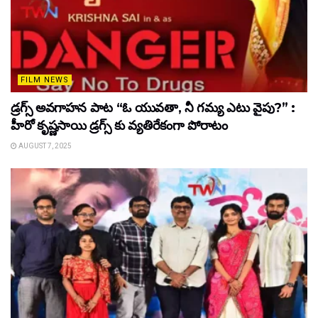
FILM NEWS
డ్రగ్స్ అవగాహన పాట “ఓ యువతా, నీ గమ్య ఎటు వైపు?” :
హీరో కృష్ణసాయి డ్రగ్స్ కు వ్యతిరేకంగా పోరాటం
AUGUST 7, 2025