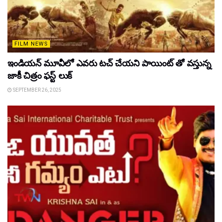
FILM NEWS
ఇండియన్ మూవీలో ఎవరు టచ్ చేయని పాయింట్ తో వస్తున్న
జాకీ చిత్రం ఫస్ట్ లుక్
SEPTEMBER 26, 2025