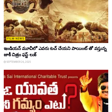
FILM NEWS
ఇండియన్ మూవీలో ఎవరు టచ్ చేయని పాయింట్ తో వస్తున్న
జాకీ చిత్రం ఫస్ట్ లుక్
SEPTEMBER 26, 2025