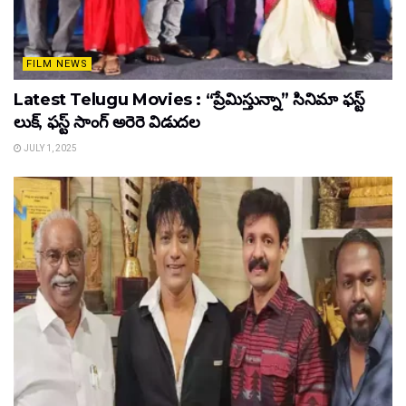
FILM NEWS
Latest Telugu Movies : “ప్రేమిస్తున్నా” సినిమా ఫస్ట్
లుక్, ఫస్ట్ సాంగ్ అరెరె విడుదల
JULY 1, 2025