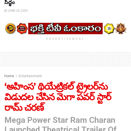
సిద్ధం
JUNE 26, 2025
ADVERTISEMENT
Home
Entertainment
‘అహింస’ థియేట్రికల్ ట్రైలర్‌ను
విడుదల చేసిన మెగా పవర్ స్టార్
రామ్ చరణ్
Mega Power Star Ram Charan
Launched Theatrical Trailer Of