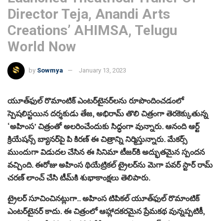
Director Teja, Anandi Arts
Creations’ AHIMSA, Telugu
World Now
by
Sowmya
January 13, 2023
యూత్‌ఫుల్ రొమాంటిక్ ఎంటర్‌టైనర్‌లను రూపొందించడంలో
స్పెషలిస్టయిన దర్శకుడు తేజ, అభిరామ్ తొలి చిత్రంగా తెరకెక్కుతున్న
‘అహింస’ చిత్రంతో అలరించేందుకు సిద్ధంగా వున్నారు. ఆనంది ఆర్ట్
క్రియేషన్స్ బ్యానర్‌పై పి కిరణ్ ఈ చిత్రాన్ని నిర్మిస్తున్నారు. మేకర్స్
ముందుగా విడుదల చేసిన ఈ సినిమా టీజర్‌కి అద్భుతమైన స్పందన
వచ్చింది. ఈరోజు అహింస థియేట్రికల్ ట్రైలర్‌ను మెగా పవర్ స్టార్ రామ్
చరణ్ లాంచ్ చేసి టీమ్‌కి శుభాకాంక్షలు తెలిపారు.
ట్రైలర్ సూచించినట్లుగా.. అహింస టిపికల్ యూత్‌ఫుల్ రొమాంటిక్
ఎంటర్‌టైనర్ కాదు. ఈ చిత్రంలో ఆహ్లాదకరమైన ప్రేమకథ వున్నప్పటికీ,