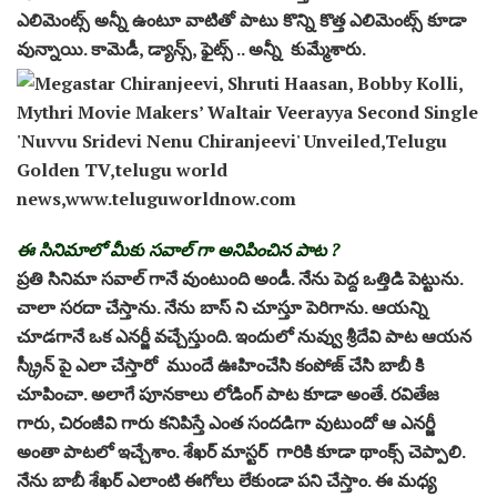
ఎలిమెంట్స్ అన్నీ ఉంటూ వాటితో పాటు కొన్ని కొత్త ఎలిమెంట్స్ కూడా
వున్నాయి. కామెడీ, డ్యాన్స్, ఫైట్స్ .. అన్నీ కుమ్మేశారు.
ఈ సినిమాలో మీకు సవాల్ గా అనిపించిన పాట ?
ప్రతి సినిమా సవాల్ గానే వుంటుంది అండీ. నేను పెద్ద ఒత్తిడి పెట్టును.
చాలా సరదా చేస్తాను. నేను బాస్ ని చూస్తూ పెరిగాను. ఆయన్ని
చూడగానే ఒక ఎనర్జీ వచ్చేస్తుంది. ఇందులో నువ్వు శ్రీదేవి పాట ఆయన
స్క్రీన్ పై ఎలా చేస్తారో ముందే ఊహించేసి కంపోజ్ చేసి బాబీ కి
చూపించా. అలాగే పూనకాలు లోడింగ్ పాట కూడా అంతే. రవితేజ
గారు, చిరంజీవి గారు కనిపిస్తే ఎంత సందడిగా వుటుందో ఆ ఎనర్జీ
అంతా పాటలో ఇచ్చేశాం. శేఖర్ మాస్టర్ గారికి కూడా థాంక్స్ చెప్పాలి.
నేను బాబీ శేఖర్ ఎలాంటి ఈగోలు లేకుండా పని చేస్తాం. ఈ మధ్య