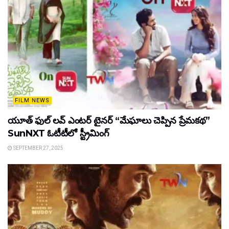
FILM NEWS
యూత్ ఫుల్ లవ్ ఎంటర్ టైనర్ “మేఘాలు చెప్పిన ప్రేమకథ”
SunNXT ఓటీటీలో స్ట్రీమింగ్
SEPTEMBER 27, 2025