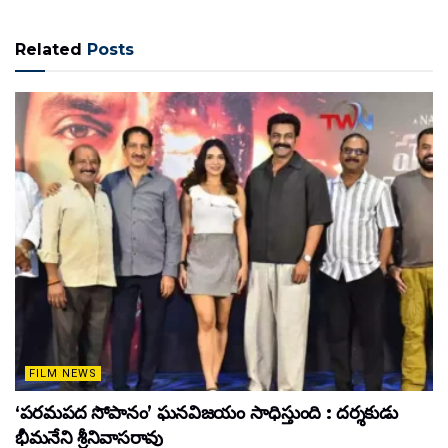
Related
Posts
FILM NEWS
‘పరమపద సోపానం’ ఘనవిజయం సాధిస్తుంది : దర్శకుడు
భీమనేని శ్రీనివాసరావు