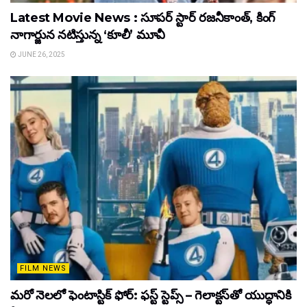
Latest Movie News : సూపర్ స్టార్ రజనీకాంత్, కింగ్
నాగార్జున నటిస్తున్న ‘కూలీ’ మూవీ
JUNE 26, 2025
FILM NEWS
మరో నెలలో ఫెంటాస్టిక్ ఫోర్: ఫస్ట్ స్టెప్స్ – గెలాక్టస్‌తో యుద్ధానికి