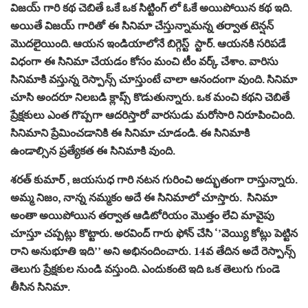
విజయ్ గారి కథ చెబితే ఒకే ఒక సిట్టింగ్ లో ఓకే అయిపోయిన కథ ఇది.
అయితే విజయ్ గారితో ఈ సినిమా చేస్తున్నామన్న తర్వాత టెన్షన్
మొదలైయింది. ఆయన ఇండియాలోనే బిగ్గెస్ట్ స్టార్. ఆయనకి సరిపడే
విధంగా ఈ సినిమా చేయడం కోసం మంచి టీం వర్క్ చేశాం. వారిసు
సినిమాకి వస్తున్న రెస్పాన్స్ చూస్తుంటే చాలా ఆనందంగా వుంది. సినిమా
చూసి అందరూ నిలబడి క్లాప్స్ కొడుతున్నారు. ఒక మంచి కథని చెబితే
ప్రేక్షకులు ఎంత గొప్పగా ఆదరిస్తారో వారసుడు మరోసారి నిరూపించింది.
సినిమాని ప్రేమించడానికి ఈ సినిమా చూడండి. ఈ సినిమాకి
ఉండాల్సిన ప్రత్యేకత ఈ సినిమాకి వుంది.
శరత్ కుమార్ , జయసుధ గారి నటన గురించి అద్భుతంగా రాస్తున్నారు.
అమ్మ నిజం, నాన్న నమ్మకం అదే ఈ సినిమాలో చూస్తారు. సినిమా
అంతా అయిపోయిన తర్వాత ఆడిటోరియం మొత్తం లేచి మావైపు
చూస్తూ చప్పట్లు కొట్టారు. అరవింద్ గారు ఫోన్ చేసి ‘’వెయ్యి కోట్లు పెట్టిన
రాని అనుభూతి ఇది’’ అని అభినందించారు. 14వ తేదిన అదే రెస్పాన్స్
తెలుగు ప్రేక్షకుల నుండి వస్తుంది. ఎందుకంటె ఇది ఒక తెలుగు గుండె
తీసిన సినిమా.