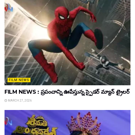
FILM NEWS
FILM NEWS : ప్రపంచాన్ని ఊపేస్తున్న స్పైడర్ మ్యాన్ ట్రైలర్
MARCH 27, 2026