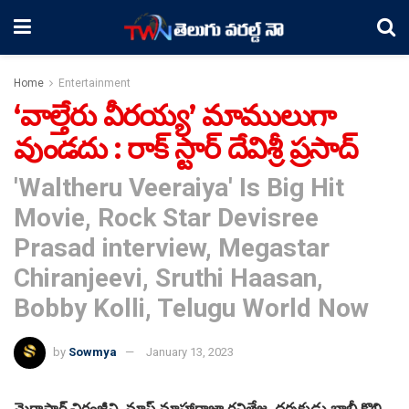
Home
Entertainment
‘వాల్తేరు వీరయ్య’ మాములుగా
వుండదు : రాక్ స్టార్ దేవిశ్రీ ప్రసాద్
'Waltheru Veeraiya' Is Big Hit
Movie, Rock Star Devisree
Prasad interview, Megastar
Chiranjeevi, Sruthi Haasan,
Bobby Kolli, Telugu World Now
by
Sowmya
January 13, 2023
మెగాస్టార్ చిరంజీవి, మాస్ మాహారాజా రవితేజ, దర్శకుడు బాబీ కొల్లి