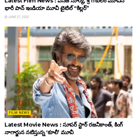
Latest Film News : ఎస్‌జె సూర్య, శ్రీ గొకులం మూవీస్‌
భారీ పాన్‌ ఇండియా మూవీ టైటిల్ “కిల్లర్”
JUNE 27, 2025
FILM NEWS
Latest Movie News : సూపర్ స్టార్ రజనీకాంత్, కింగ్
నాగార్జున నటిస్తున్న ‘కూలీ’ మూవీ