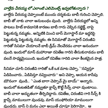
వాల్తేరు వీరయ్య లో ఎలాంటి ఎలిమెంట్స్ ఇవ్వబోతున్నారు ?
వాల్తేరు వీరయ్య చెప్పాలంటే ముందు దర్శకుడు బాబీ గురించి చెప్పాలి.
బాబీ తో నాకు చాలా అనుబంధం వుంది. వాల్తేరు వీరయ్యలో అన్ని
పాటలు హిట్ కావడానికి కారణం బాబీ గారు చెప్పిన సబ్జెక్ట్, నాపై
పెట్టుకున్న నమ్మకం.. అన్నిటికి మించి బాస్ మెగాస్టార్ మా ఇద్దరిపై
పెట్టుకున్న పెట్టుకున్న నమ్మకం. ఈ సినిమాతో మెగాస్టార్ చిరంజీవి
గారితో సినిమా చేయాలనే బాబీ డ్రీమ్ నేలవేరడం చాలా ఆనందంగా
వుంది. ఇందులో మాస్ మహారాజా రవితేజ గారిని తీసుకురావడం బాబీ
వలనే సాధ్యమైయింది. ఇందులో రవితేజ గారిది చాలా కీలకమైన పాత్ర.
సినిమా చూసి చిరంజీవి గారితో ఒకే ఒక మాట చెప్పా. ‘’నవ్విస్తూ
ఏడిపించారు.. ఏడిపిస్తూ నవ్వించారు’’ అని చెప్పా. ఆయన కాసేపు
మౌనంగా వుండి.. ‘’ఎంత బాగా చెప్పావ్ మై బాయ్’’ అన్నారు.
ఇందులో కంటతడితో నవ్వుతూ క్లాప్స్ కొట్టే సీన్స్ చాలా వుంటాయి.
బాబీ చాలా అద్భుతంగా తీర్చిదిద్దారు. రవితేజ, చిరంజీవి గారి సీన్స్ కి
క్లాప్స్ మాములుగా వుండవు. మాస్ యుఫోరియా మాములుగా
వుండదు. బాస్ ని మనం ఎలా అయితే చూస్తూ పెరిగామో.. ఆ