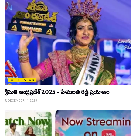
LATEST NEWS
శ్రీమతి ఆంధ్రప్రదేశ్ 2025 – హేమలత రెడ్డి ప్రయాణం
DECEMBER 14, 2025