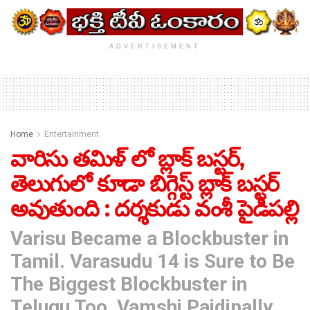
ADVERTISEMENT
Home
Entertainment
వారిసు తమిళ్ లో బ్లాక్ బస్టర్,
తెలుగులో కూడా బిగ్గెస్ట్ బ్లాక్ బస్టర్
అవుతుంది : దర్శకుడు వంశీ పైడిపల్లి
Varisu Became a Blockbuster in
Tamil. Varasudu 14 is Sure to Be
The Biggest Blockbuster in
Telugu Too, Vamshi Paidipally