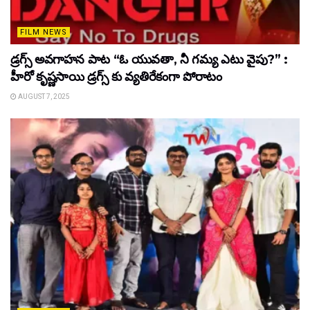
FILM NEWS
డ్రగ్స్ అవగాహన పాట “ఓ యువతా, నీ గమ్య ఎటు వైపు?” :
హీరో కృష్ణసాయి డ్రగ్స్ కు వ్యతిరేకంగా పోరాటం
AUGUST 7, 2025