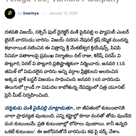
by
Sowmya
January 13, 2023
దళపతి విజయ్, సక్సెస్ ఫుల్ డైరెక్టర్ వంశీ పైడిపల్లి ల ఫ్యామిలీ ఎంటర్
టైనర్ వారసుడు/వారిసు. విజయ్ సరసన నేషనల్ క్రష్ రష్మిక మందన్న
కథానాయిక నటించిన ఈ చిత్రాన్ని శ్రీ వేంకటేశ్వర క్రియేషన్స్, పివిపి
సినిమా పతాకాలపై ప్రముఖ నిర్మాతలు దిల్ రాజు, శిరీష్, పరమ్ వి
పొట్లూరి, పెరల్ వి పొట్లూరి ప్రతిష్టాత్మకంగా నిర్మించారు. జనవరి 11న
తమిళ్ లో విడుదలైన వారిసు అన్ని వర్గాల ప్రేక్షకులని అలరించిన
అక్కడ బ్లాక్ బస్టర్ విజయం సాధించింది. జనవరి 14న వారసుడు
తెలుగులో గ్రాండ్ గా విడుదల కాబోతున్న నేపధ్యంలో చిత్ర యూనిట్
ప్రెస్ మీట్ నిర్వహించింది.
దర్శకుడు వంశీ పైడిపల్లి మాట్లాడుతూ..
నా జీవితంలో కుటుంబానికి
చాలా ప్రాధన్యత వుంటుంది. ఎన్ని కష్టాల్లో కూడా మనతో తోడు వుండేది
మన కుటుంబమే. ప్రతి కుటుంబాల్లో లోపాలు వుంటాయి. కానీ ఉన్నది
ఒకటే కుటుంబం’. ఈ ఆలోచనతోనే వారసుడు కథ పై వర్క్ చేశాం.