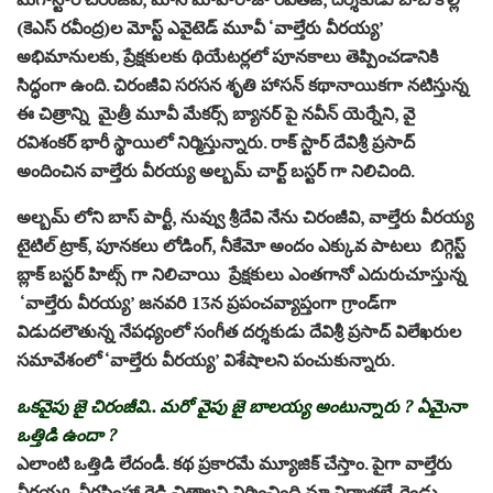
(కెఎస్ రవీంద్ర)ల మోస్ట్ ఎవైటెడ్ మూవీ ‘వాల్తేరు వీరయ్య’
అభిమానులకు, ప్రేక్షకులకు థియేటర్లలో పూనకాలు తెప్పించడానికి
సిద్ధంగా ఉంది. చిరంజీవి సరసన శృతి హాసన్ కథానాయికగా నటిస్తున్న
ఈ చిత్రాన్ని మైత్రీ మూవీ మేకర్స్‌ బ్యానర్ పై నవీన్ యెర్నేని, వై
రవిశంకర్ భారీ స్థాయిలో నిర్మిస్తున్నారు. రాక్ స్టార్ దేవిశ్రీ ప్రసాద్
అందించిన వాల్తేరు వీరయ్య అల్బమ్ చార్ట్ బస్టర్ గా నిలిచింది.
అల్బమ్‌ లోని బాస్ పార్టీ, నువ్వు శ్రీదేవి నేను చిరంజీవి, వాల్తేరు వీరయ్య
టైటిల్ ట్రాక్, పూనకలు లోడింగ్, నీకేమో అందం ఎక్కువ పాటలు బిగ్గెస్ట్
బ్లాక్ బస్టర్ హిట్స్ గా నిలిచాయి ప్రేక్షకులు ఎంతగానో ఎదురుచూస్తున్న
‘వాల్తేరు వీరయ్య’ జనవరి 13న ప్రపంచవ్యాప్తంగా గ్రాండ్‌గా
విడుదలౌతున్న నేపధ్యంలో సంగీత దర్శకుడు దేవిశ్రీ ప్రసాద్ విలేఖరుల
సమావేశంలో ‘వాల్తేరు వీరయ్య’ విశేషాలని పంచుకున్నారు.
ఒకవైపు జై చిరంజీవి.. మరో వైపు జై బాలయ్య అంటున్నారు ? ఏమైనా
ఒత్తిడి ఉందా ?
ఎలాంటి ఒత్తిడి లేదండీ. కథ ప్రకారమే మ్యూజిక్ చేస్తాం. పైగా వాల్తేరు
వీరయ్య, వీరసింహా రెడ్డి చిత్రాలని నిర్మించింది మా నిర్మాతలే. రెండు