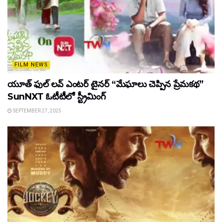
FILM NEWS
యూత్ ఫుల్ లవ్ ఎంటర్ టైనర్ “మేఘాలు చెప్పిన ప్రేమకథ”
SunNXT ఓటీటీలో స్ట్రీమింగ్
SEPTEMBER 27, 2025