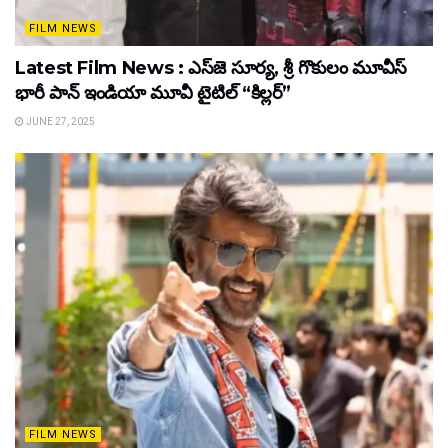
FILM NEWS
Latest Film News : ఎస్‌జె సూర్య, శ్రీ గొకులం మూవీస్‌
భారీ పాన్‌ ఇండియా మూవీ టైటిల్ “కిల్లర్”
JUNE 27, 2025
FILM NEWS