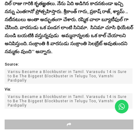
దిల్ రాజు గారికి కృతజ్ఞతలు. నేను ఏది అడిగిన కాదనకుండా ఇచ్చి
నన్ను ఎంతగానో ప్రోత్సహిస్తారు. శ్రీకాంత్ గారు, ప్రకాష్ రాజ్, శ్యామ్ ..
నటీనటులు అంతా అద్భుతంగా చేశారు. రష్మిక చాలా బ్యూటీఫుల్ గా
చేసింది. వారసుడు ఒక పండగ లాంటి సినిమా. సినిమా చూసి థియేటర్
నుండి బయటికి వస్తున్నపుడు అమ్మనాన్నలకు ఒక కాల్ చేయాలని
అనిపిస్తుంది. సంక్రాంతి కి వారసుడు సంక్రాంతి సెలబ్రేట్ అవుతుందని
నమ్మకం వుంది’’ అన్నారు.
Source:
Varisu Became a Blockbuster in Tamil. Varasudu 14 is Sure
to Be The Biggest Blockbuster in Telugu Too, Vamshi
Paidipally
Via:
Varisu Became a Blockbuster in Tamil. Varasudu 14 is Sure
to Be The Biggest Blockbuster in Telugu Too, Vamshi
Paidipally