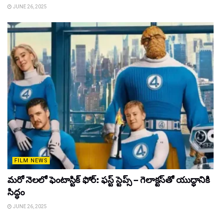
JUNE 26, 2025
FILM NEWS
మరో నెలలో ఫెంటాస్టిక్ ఫోర్: ఫస్ట్ స్టెప్స్ – గెలాక్టస్‌తో యుద్ధానికి
సిద్ధం
JUNE 26, 2025