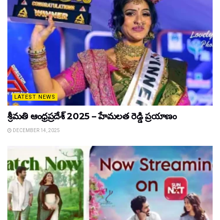
LATEST NEWS
శ్రీమతి ఆంధ్రప్రదేశ్ 2025 – హేమలత రెడ్డి ప్రయాణం
DECEMBER 14, 2025