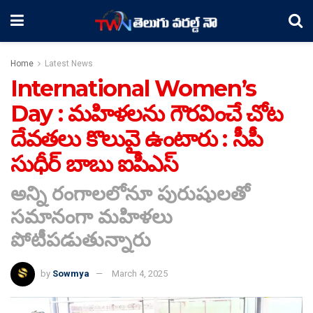
Home
Latest News
International Women’s
Day : మహిళలను గౌరవించే చోట
దేవతలు కొలువై ఉంటారు : సీపీ
సుధీర్ బాబు ఐపీఎస్
అన్ని రంగాలలోనూ పురుషులతో
సమానంగా మహిళలు
పోటీపడుతున్నారు
by
Sowmya
March 4, 2025