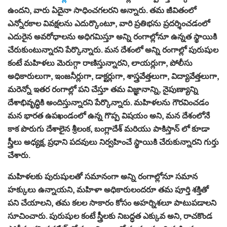
ఉందని, వారు ఏదైనా సాధించగలరని అన్నారు. తమ జీవితంలో
ఎన్నోరకాల వివక్షలను ఎదుర్కొంటూ, వారి ప్రతిభను ప్రదర్శించడంలో
ఎదురైన అవరోధాలను అధిగమిస్తూ అన్ని రంగాల్లోనూ ఉన్నత స్థాయికి
చేరుకుంటున్నారని పేర్కొన్నారు. మన దేశంలో అన్ని రంగాల్లో పురుషుల
కంటే మహిళలు మెరుగ్గా రాణిస్తున్నారని, లాయర్లుగా, పోలీసు
అధికారులుగా, ఇంజనీర్లుగా, డాక్టర్లుగా, శాస్త్రవేత్తలుగా, విద్యావేత్తలుగా,
మరెన్నో ఇతర రంగాల్లో పని చేస్తూ తమ విజ్ఞానాన్ని, నైపుణ్యాన్ని
దేశాభివృద్ధికి అందిస్తున్నారని పేర్కొన్నారు. మహిళలను గౌరవించడం
మన భారత ఉపఖండంలో ఉన్న గొప్ప విషయం అని, మన దేశంలోనే
కాక పొరుగు దేశాలైన శ్రీలంక, బంగ్లాదేశ్ మరియు పాకిస్తాన్ లో కూడా
స్త్రీలు అధ్యక్ష, ప్రధాని పదవులు నిర్వహించే స్థాయికి చేరుకున్నారని గుర్తు
చేశారు.
మహిళలకు పురుషులతో సమానంగా అన్ని రంగాల్లోనూ సమాన
హక్కులు ఉన్నాయని, మహిళా అధికారులందరూ తమ పూర్తి శక్తితో
పని చేయాలని, తమ కలల సాకారం కోసం అహర్నిశలూ పాటుపడాలని
సూచించారు. పురుషుల కంటే స్త్రీలకు నిబద్ధత ఎక్కువ అని, రాచకొండ