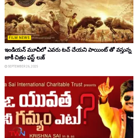
FILM NEWS
ఇండియన్ మూవీలో ఎవరు టచ్ చేయని పాయింట్ తో వస్తున్న
జాకీ చిత్రం ఫస్ట్ లుక్
SEPTEMBER 26, 2025