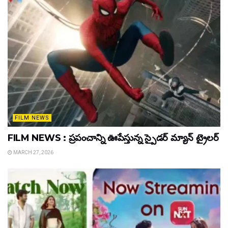
FILM NEWS
FILM NEWS : ప్రపంచాన్ని ఊపేస్తున్న స్పైడర్ మ్యాన్ ట్రైలర్
MARCH 27, 2026