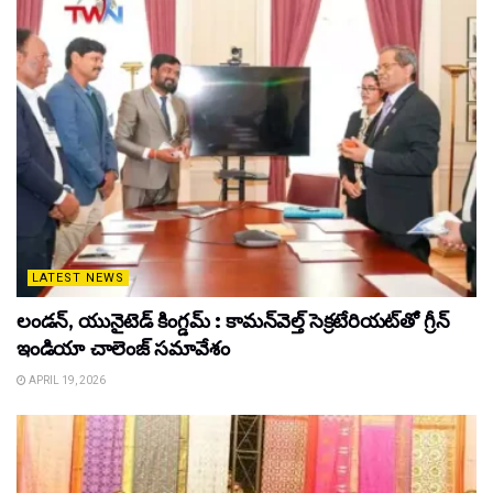
LATEST NEWS
లండన్, యునైటెడ్ కింగ్డమ్ : కామన్‌వెల్త్ సెక్రటేరియట్‌తో గ్రీన్
ఇండియా చాలెంజ్ సమావేశం
APRIL 19, 2026