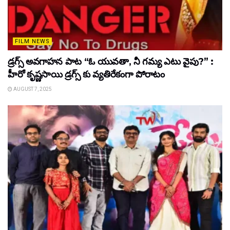
FILM NEWS
డ్రగ్స్ అవగాహన పాట “ఓ యువతా, నీ గమ్య ఎటు వైపు?” :
హీరో కృష్ణసాయి డ్రగ్స్ కు వ్యతిరేకంగా పోరాటం
AUGUST 7, 2025