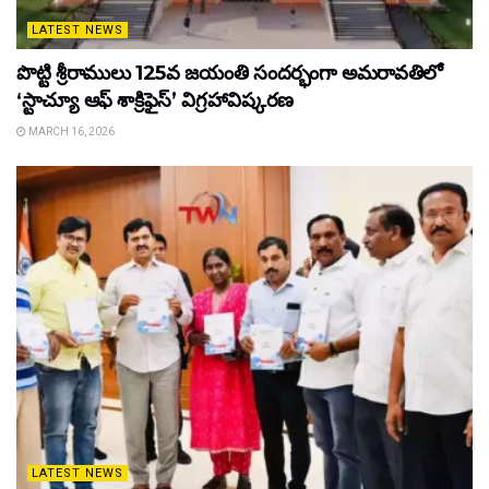
LATEST NEWS
పొట్టి శ్రీరాములు 125వ జయంతి సందర్భంగా అమరావతిలో
‘స్టాచ్యూ ఆఫ్ శాక్రిఫైస్’ విగ్రహావిష్కరణ
MARCH 16, 2026
LATEST NEWS