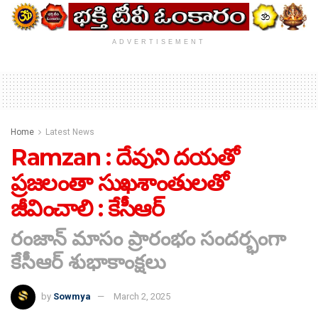
ADVERTISEMENT
Home
Latest News
Ramzan : దేవుని దయతో
ప్రజలంతా సుఖశాంతులతో
జీవించాలి : కేసీఆర్
రంజాన్ మాసం ప్రారంభం సందర్భంగా
కేసీఆర్ శుభాకాంక్షలు
by
Sowmya
March 2, 2025