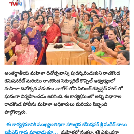
అంతర్జాతీయ మహిళా దినోత్సవాన్ని పురస్కరించుకుని రాచకొండ
కమిషనరేట్ మరియు రాచకొండ సెక్యూరిటీ కౌన్సిల్ ఆధ్వర్యంలో
మహిళా దినోత్సవ వేడుకలు నాగోల్ లోని పిబిఆర్ కన్వెన్షన్ హాల్ లో
ఘనంగా నిర్వహించడం జరిగింది. ఈ కార్యక్రమంలో అన్ని విభాగాల
రాచకొండ పోలీసు మహిళా అధికారులు మరియు సిబ్బంది
పాల్గొన్నారు.
ఈ కార్యక్రమానికి ముఖ్యఅతిథిగా హాజరైన కమీషనర్ శ్రీ సుధీర్ బాబు
ఐపీఎస్ గారు మాట్లాడుతూ…
మహిళల్లో సంకల్ప శక్తి ఎక్కువగా