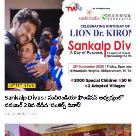
LATEST NEWS
Sankalp Divas : సుచిరిండియా ఫౌండేషన్ ఆధ్వర్యంలో
నవంబర్ 28వ తేదీన ‘సంకల్ప్ దివాస్’
NOVEMBER 26, 2025