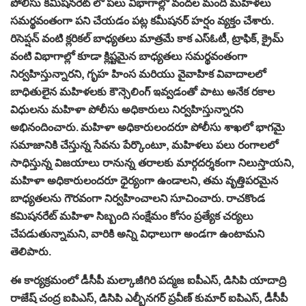
పోలీసు కమిషనరేట్ లో పలు విభాగాల్లో వందల మంది మహిళలు
సమర్థవంతంగా పని చేయడం పట్ల కమీషనర్ హర్షం వ్యక్తం చేశారు.
రిసెప్షన్ వంటి క్లరికల్ బాధ్యతలు మాత్రమే కాక ఎస్ఓటీ, ట్రాఫిక్, క్రైమ్
వంటి విభాగాల్లో కూడా క్లిష్టమైన బాధ్యతలు సమర్థవంతంగా
నిర్వహిస్తున్నారని, గృహ హింస మరియు వైవాహిక వివాదాలలో
బాధితులైన మహిళలకు కౌన్సెలింగ్ ఇవ్వడంతో పాటు అనేక రకాల
విధులను మహిళా పోలీసు అధికారులు నిర్వహిస్తున్నారని
అభినందించారు. మహిళా అధికారులందరూ పోలీసు శాఖలో భాగమై
సమాజానికి చేస్తున్న సేవను పేర్కొంటూ, మహిళలు పలు రంగాలలో
సాధిస్తున్న విజయాలు రానున్న తరాలకు మార్గదర్శకంగా నిలుస్తాయని,
మహిళా అధికారులందరూ ధైర్యంగా ఉండాలని, తమ వృత్తిపరమైన
బాధ్యతలను గౌరవంగా నిర్వహించాలని సూచించారు. రాచకొండ
కమిషనరేట్ మహిళా సిబ్బంది సంక్షేమం కోసం ప్రత్యేక చర్యలు
చేపడుతున్నామని, వారికి అన్ని విధాలుగా అండగా ఉంటామని
తెలిపారు.
ఈ కార్యక్రమంలో డీసీపీ మల్కాజీగిరి పద్మజ ఐపీఎస్, డిసిపి యాదాద్రి
రాజేష్ చంద్ర ఐపిఎస్, డిసిపి ఎల్బీనగర్ ప్రవీణ్ కుమార్ ఐపిఎస్, డీసీపీ