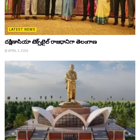
LATEST NEWS
దక్షిణాసియా టెక్స్‌టైల్ రాజధానిగా తెలంగాణ
APRIL 3, 2026