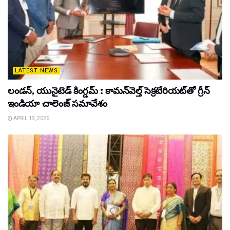
LATEST NEWS
లండన్, యునైటెడ్ కింగ్డమ్ : కామన్‌వెల్త్ సెక్రటేరియట్‌తో గ్రీన్
ఇండియా చాలెంజ్ సమావేశం
APRIL 19, 2026