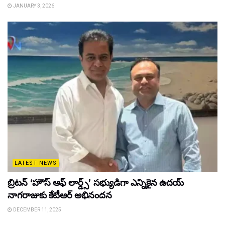
JANUARY 3, 2026
LATEST NEWS
బ్రిటన్ ‘హౌస్ ఆఫ్ లార్డ్స్’ సభ్యుడిగా ఎన్నికైన ఉదయ్
నాగరాజుకు కేటీఆర్ అభినందన
DECEMBER 11, 2025