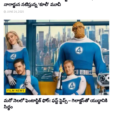
నాగార్జున నటిస్తున్న ‘కూలీ’ మూవీ
JUNE 26, 2025
FILM NEWS
మరో నెలలో ఫెంటాస్టిక్ ఫోర్: ఫస్ట్ స్టెప్స్ – గెలాక్టస్‌తో యుద్ధానికి
సిద్ధం