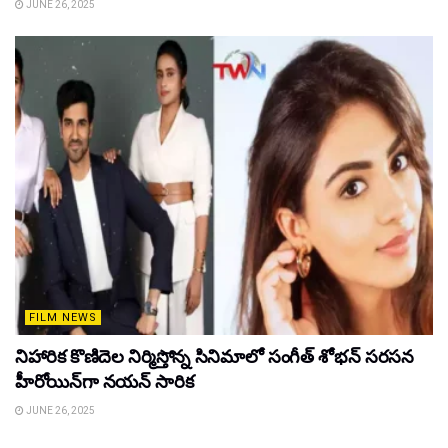
JUNE 26, 2025
FILM NEWS
నిహారిక కొణిదెల నిర్మిస్తోన్న సినిమాలో సంగీత్ శోభన్ సరసన
హీరోయిన్‌గా నయన్ సారిక
JUNE 26, 2025