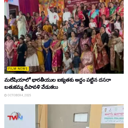
FILM NEWS
మలేషియాలో భారతీయుల ఐక్యతకు అద్దం పట్టిన దసరా
బతుకమ్మ దీపావళి వేడుకలు
OCTOBER 4, 2025