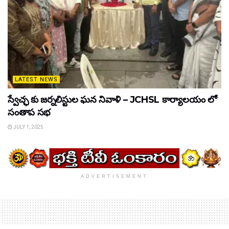
LATEST NEWS
స్వేచ్ఛ కు జర్నలిస్టుల ఘన నివాళి – JCHSL కార్యాలయం లో
సంతాప సభ
JULY 1, 2025
ADVERTISEMENT