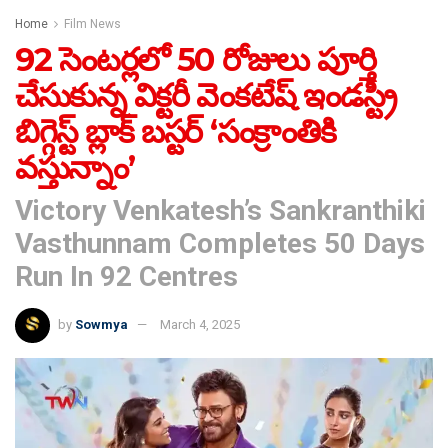
Home
Film News
92 సెంటర్లలో 50 రోజులు పూర్తి
చేసుకున్న విక్టరీ వెంకటేష్ ఇండస్ట్రీ
బిగ్గెస్ట్ బ్లాక్ బస్టర్ ‘సంక్రాంతికి
వస్తున్నాం’
Victory Venkatesh’s Sankranthiki
Vasthunnam Completes 50 Days
Run In 92 Centres
by
Sowmya
March 4, 2025