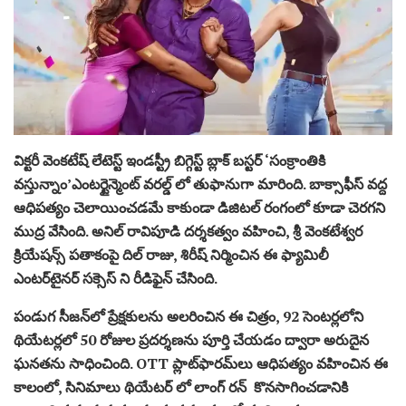
విక్టరీ వెంకటేష్ లేటెస్ట్ ఇండస్ట్రీ బిగ్గెస్ట్ బ్లాక్ బస్టర్ ‘సంక్రాంతికి
వస్తున్నాం’ఎంటర్టైన్మెంట్ వరల్డ్ లో తుఫానుగా మారింది. బాక్సాఫీస్ వద్ద
ఆధిపత్యం చెలాయించడమే కాకుండా డిజిటల్ రంగంలో కూడా చెరగని
ముద్ర వేసింది. అనిల్ రావిపూడి దర్శకత్వం వహించి, శ్రీ వెంకటేశ్వర
క్రియేషన్స్ పతాకంపై దిల్ రాజు, శిరీష్ నిర్మించిన ఈ ఫ్యామిలీ
ఎంటర్‌టైనర్ సక్సెస్ ని రీడిఫైన్ చేసింది.
పండుగ సీజన్‌లో ప్రేక్షకులను అలరించిన ఈ చిత్రం, 92 సెంటర్లలోని
థియేటర్లలో 50 రోజుల ప్రదర్శణను పూర్తి చేయడం ద్వారా అరుదైన
ఘనతను సాధించింది. OTT ప్లాట్‌ఫారమ్‌లు ఆధిపత్యం వహించిన ఈ
కాలంలో, సినిమాలు థియేటర్ లో లాంగ్ రన్ కొనసాగించడానికి