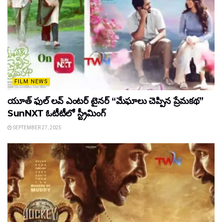
FILM NEWS
యూత్ ఫుల్ లవ్ ఎంటర్ టైనర్ “మేఘాలు చెప్పిన ప్రేమకథ”
SunNXT ఓటీటీలో స్ట్రీమింగ్
SEPTEMBER 27, 2025