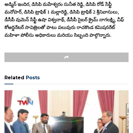
అడ్మిన్ ఇందిర, డిసిపి మహేశ్వరం సునీత రెడ్డి, డిసిపి రోడ్ సేఫ్టీ
మనోహర్, డిసిపి ట్రాఫిక్ 1 మల్లారెడ్డి, డిసిపి ట్రాఫిక్ 2 శ్రీనివాసులు,
డీసీపీ వుమెన్ సేఫ్టీ ఉషా విశ్వనాథ్, డీసీపీ సైబర్ క్రైమ్ నాగలక్ష్మి, చీఫ్
కోఆర్డినేటర్ సావిత్రిలతో పాటు పలువురు రాచకొండ కమిషనరేట్‌
మహిళా పోలీసు అధికారులు మరియు సిబ్బంది పాల్గొన్నారు.
Related
Posts