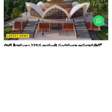
LATEST NEWS
పొట్టి శ్రీరాములు 125వ జయంతి సందర్భంగా అమరావతిలో
‘స్టాచ్యూ ఆఫ్ శాక్రిఫైస్’ విగ్రహావిష్కరణ
MARCH 16, 2026