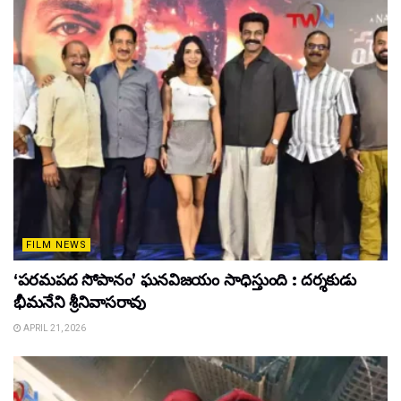
FILM NEWS
‘పరమపద సోపానం’ ఘనవిజయం సాధిస్తుంది : దర్శకుడు
భీమనేని శ్రీనివాసరావు
APRIL 21, 2026