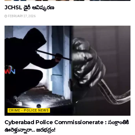
JCHSL డైరీ ఆవిష్కరణ
FEBRUARY 27, 2026
CRIME - POLICE NEWS
Cyberabad Police Commissionerate : సంక్రాంతికి
ఊరెళ్తున్నారా.. జరభద్రం!