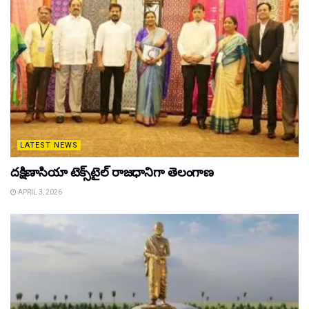
LATEST NEWS
దక్షిణాసియా టెక్స్‌టైల్ రాజధానిగా తెలంగాణ
APRIL 3, 2026