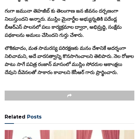
గంగా జ‌మునా తెహజీబ్ కు తెలంగాణ జన జీవనం ద‌ర్ప‌ణంగా
నిలుస్తుంద‌ని అన్నారు. ముస్లిం మైనార్టీల అభ్యున్నతికి ప‌దేండ్ల
బీఆర్ఎస్ పాల‌నలో పలు కార్యక్రమాల ద్వారా, అభివ్రుద్ధి, సంక్షేమ
ప‌థ‌కాల‌ను అమ‌లు చేసింద‌ని గుర్తు చేశారు.
లౌకికవాదం, మత సామరస్య పరిరక్షణకు మ‌నం దేశానికే ఆద‌ర్శంగా
నిలిచామ‌ని, అదే వార‌స‌త్వాన్ని కొన‌సాగించాలని తెలిపారు. నెల రోజుల
పాటు సాగే పవిత్ర రంజాన్ మాసంలో ముస్లిం సోద‌రుల ఆకాంక్షలు
దేవుని దీవెన‌ల‌తో సాకారం కావాల‌ని కేసీఆర్ గారు ప్రార్థించారు.
Related
Posts