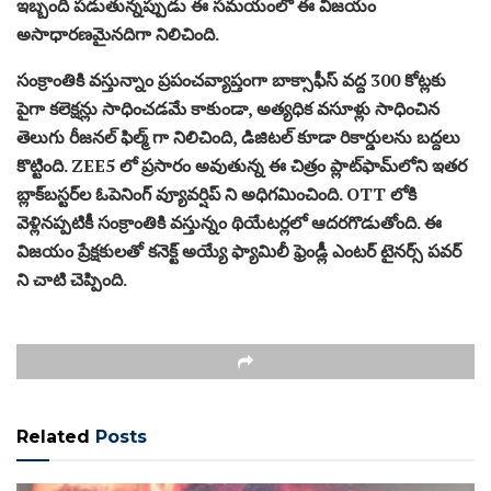
ఇబ్బంది పడుతున్నప్పుడు ఈ సమయంలో ఈ విజయం
అసాధారణమైనదిగా నిలిచింది.
సంక్రాంతికి వస్తున్నాం ప్రపంచవ్యాప్తంగా బాక్సాఫీస్ వద్ద 300 కోట్లకు
పైగా కలెక్షన్లు సాధించడమే కాకుండా, అత్యధిక వసూళ్లు సాధించిన
తెలుగు రీజనల్ ఫిల్మ్ గా నిలిచింది, డిజిటల్ కూడా రికార్డులను బద్దలు
కొట్టింది. ZEE5 లో ప్రసారం అవుతున్న ఈ చిత్రం ప్లాట్‌ఫామ్‌లోని ఇతర
బ్లాక్‌బస్టర్‌ల ఓపెనింగ్ వ్యూవర్షిప్ ని అధిగమించింది. OTT లోకి
వెళ్లినప్పటికీ సంక్రాంతికి వస్తున్నం థియేటర్లలో ఆదరగొడుతోంది. ఈ
విజయం ప్రేక్షకులతో కనెక్ట్ అయ్యే ఫ్యామిలీ ఫ్రెండ్లీ ఎంటర్ టైనర్స్ పవర్
ని చాటి చెప్పింది.
Related
Posts