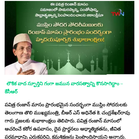
లౌకిక వాద స్ఫూర్తిని గంగా జమున వారసత్వాన్ని కొనసాగిద్దాం –
కేసీఆర్
పవిత్ర రంజాన్‌ మాసం ప్రారంభమైన సందర్భంగా ముస్లిం సోదరుల‌కు
తెలంగాణ తొలి ముఖ్య‌మంత్రి, బీఆర్ ఎస్ అధినేత కె. చంద్ర‌శేఖ‌ర్‌రావు
గారు ప్ర‌జ‌ల‌కు శుభాకాంక్ష‌లు తెలిపారు. పవిత్ర రంజాన్‌ మాసంలో
ఆచరించే కఠోర ఉపవాసం, దైవ ప్రార్థనలు ఆధ్మాత్మికతను, జీవిత
పరమార్థాన్ని ఎరుకపరిచి, క్రమశిక్షణను పెంపొందిస్తాయని అన్నారు.