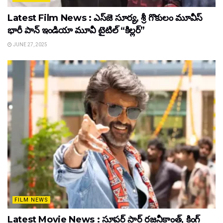
Latest Film News : ఎస్‌జె సూర్య, శ్రీ గొకులం మూవీస్‌
భారీ పాన్‌ ఇండియా మూవీ టైటిల్ “కిల్లర్”
JUNE 27, 2025
FILM NEWS
Latest Movie News : సూపర్ స్టార్ రజనీకాంత్, కింగ్