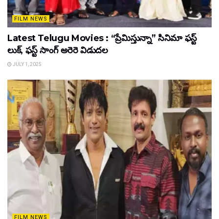
FILM NEWS
Latest Telugu Movies : “ప్రేమిస్తున్నా” సినిమా ఫస్ట్
లుక్, ఫస్ట్ సాంగ్ అరెరె విడుదల
JULY 1, 2025
FILM NEWS