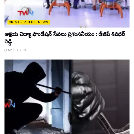
CRIME - POLICE NEWS
అక్షయ విద్యా ఫౌండేషన్ సేవలు ప్రశంసనీయం : డీజీపీ శివధర్
రెడ్డి
APRIL 4, 2026