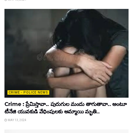
CRIME - POLICE NEWS
Crime : ప్రేమిస్తావా.. పురుగుల మందు తాగుతావా.. అంటూ
టీనేజి యువకుడి వేధింపులకు అమ్మాయి మృతి..
MAY 13, 2024