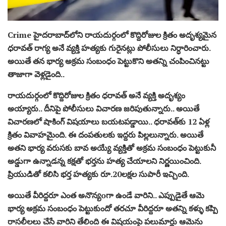
Crime హైదరాబాద్‌లోని రాయదుర్గంలో కొద్దిరోజుల క్రితం అదృశ్యమైన
ధరావత్ రాగ్య అనే వ్యక్తి హత్యకు గురైనట్లు పోలీసులు నిర్ధారించారు.
అయితే తన భార్య అక్రమ సంబంధం పెట్టుకొని అతన్ని చంపించినట్టు
తాజాగా వెళ్లడైంది..
రాయదుర్గంలో కొద్దిరోజుల క్రితం ధరావత్ అనే వ్యక్తి అదృశ్యం
అయ్యారు.. దీనిపై పోలీసులు విచారణ జరిపుతున్నారు.. అయితే
విచారణలో షాకింగ్ విషయాలు బయటపడ్డాయి.. ధరావత్‌కు 12 ఏళ్ల
క్రితం వివాహమైంది. ఈ దంపతులకు ఇద్దరు పిల్లలున్నారు. అయితే
అతని భార్య వరుసకు బావ అయ్యే వ్యక్తితో అక్రమ సంబంధం పెట్టుకునీ
అడ్డుగా ఉన్నాడన్న కక్షతో భర్తను హత్య చేయాలని నిర్ణయించింది.
ప్రియుడితో కలిసి భర్త హత్యకు రూ.20లక్షల సుపారీ ఇచ్చింది.
అయితే వీరిద్దరూ ఎంత అనొన్యoగా ఉండే వారిని.. ఎప్పుడైతే ఆమె
భార్య అక్రమ సంబంధం పెట్టుకుందో తరచూ వీరిద్దరూ అతన్ని కళ్ళు కప్పి
రాసలీలలు చేసే వారిని తేలింది ఈ విషయంపై పలుమార్లు ఆమెను