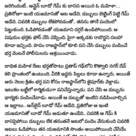
జరిగిందంటే.. ఆన్లైన్ లూడో గేమ్ కు బానిస అయిన ఓ మహిళా…
ప్రతిరోజూ ఇంటి యజమానితో ఆట ఆడేది. డబ్బులు బెట్టింగ్ పెట్టి గేమ్
ఆడేది. చివరికి డబ్బులు లేకపోవడంతో.. తనను తానే పందెంలో
పెట్టుకుంది. ఓడిపోవడంతో యజమాని దగ్గరే ఉండిపోయింది. ఆ
విషయం భర్తకు ఫోన్ చేసి చెప్పింది. పైగా అక్కడకు రావొద్దని సలహా
కూడా ఇచ్చింది. పాపం రాజస్థాన్‌లో కూలి పని చేసి డబ్బులు పంపించే
భర్త వెంటనే పోలీసులను ఆశ్రయించాడు.
బాధిత మహిళ రేణు భర్తతోపాటు ప్రతాప్ గఢ్‌లోని కొత్వాలి నగర్ దేవ్
కలి ప్రాంతంలో ఉంటుంది. వీరికి ఇద్దరు పిల్లలు కూడా ఉన్నారు. అయితే
ఆరు నెలల క్రితం భర్త పని కోసం రాజస్థాన్‌లోని జైపూర్‌కు వెళ్లాడు.
ఇటుకల బట్టీలో కార్మికుడుగా పనిచేస్తున్నాడు. పని చేసి ఆ డబ్బును
భార్యకు పంపించేవాడు. అయితే ఆ డబ్బుతో ఇంటిని నడిపించాల్సిన
ఆ ఇల్లాలు.. ఆన్‌లైన్ లూడో గేమ్ ఆడేది. ప్రతిరోజు ఆ ఇంటి
యజమానితో లూడో గేమ్ ఆడుతూ ఉండేది.. చివరికి ఆ గేమ్ కి
బానిసైపోయి డబ్బులు లేక తనంతనే ఆటలో పందెం వేసుకుంది చివరికి
ఆటలు ఓడిపోయి తన యజమానికి సొంతం అయిపోయింది చేసేదేం