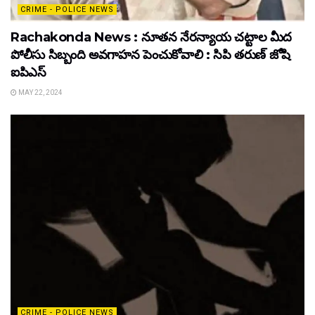
CRIME - POLICE NEWS
Rachakonda News : నూతన నేరన్యాయ చట్టాల మీద
పోలీసు సిబ్బంది అవగాహన పెంచుకోవాలి : సిపి తరుణ్ జోషి
ఐపిఎస్
MAY 22, 2024
CRIME - POLICE NEWS