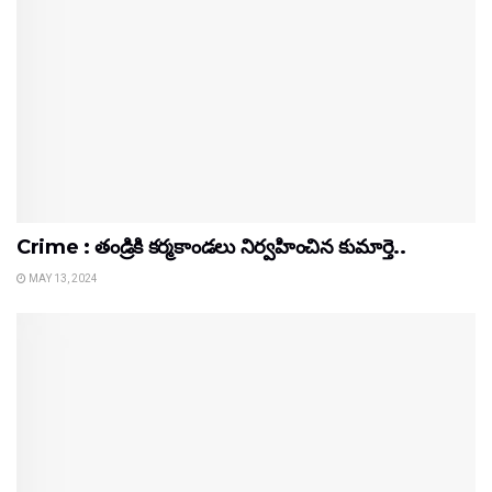
Crime : తండ్రికి కర్మకాండలు నిర్వహించిన కుమార్తె..
MAY 13, 2024