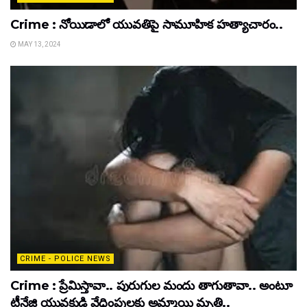
Crime : నోయిడాలో యువతిపై సామూహిక హత్యాచారం..
MAY 13, 2024
CRIME - POLICE NEWS
Crime : ప్రేమిస్తావా.. పురుగుల మందు తాగుతావా.. అంటూ
టీనేజి యువకుడి వేధింపులకు అమ్మాయి మృతి..