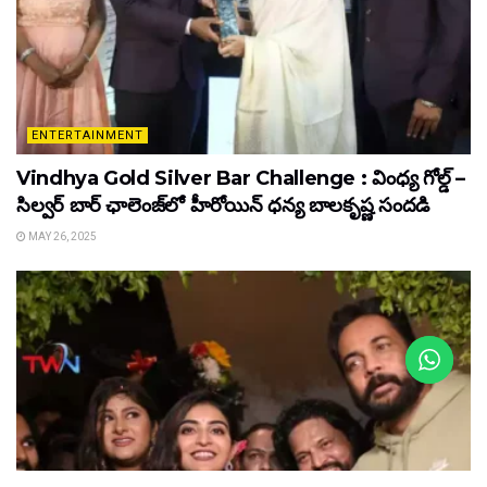
ENTERTAINMENT
Vindhya Gold Silver Bar Challenge : వింధ్య గోల్డ్ –
సిల్వర్ బార్ ఛాలెంజ్‌లో హీరోయిన్ ధ‌న్య బాల‌కృష్ణ‌ సందడి
MAY 26, 2025