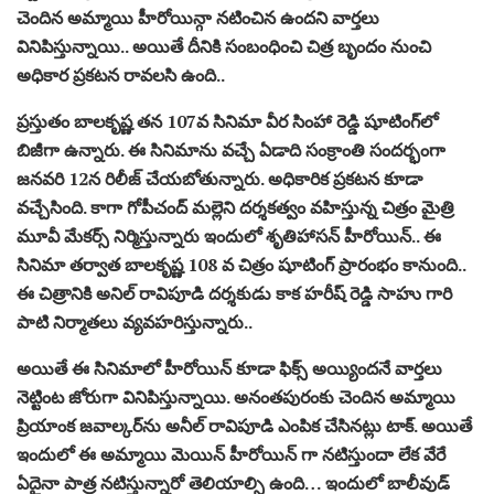
చెందిన అమ్మాయి హీరోయిన్గా నటించిన ఉందని వార్తలు
వినిపిస్తున్నాయి.. అయితే దీనికి సంబంధించి చిత్ర బృందం నుంచి
అధికార ప్రకటన రావలసి ఉంది..
ప్ర‌స్తుతం బాల‌కృష్ణ త‌న 107వ సినిమా వీర సింహా రెడ్డి షూటింగ్‌లో
బిజీగా ఉన్నారు. ఈ సినిమాను వ‌చ్చే ఏడాది సంక్రాంతి సంద‌ర్భంగా
జ‌న‌వ‌రి 12న రిలీజ్ చేయ‌బోతున్నారు. అధికారిక ప్ర‌క‌ట‌న కూడా
వ‌చ్చేసింది. కాగా గోపీచంద్ మల్లెని దర్శకత్వం వహిస్తున్న చిత్రం మైత్రి
మూవీ మేకర్స్ నిర్మిస్తున్నారు ఇందులో శృతిహాసన్ హీరోయిన్.. ఈ
సినిమా తర్వాత బాలకృష్ణ 108 వ చిత్రం షూటింగ్ ప్రారంభం కానుంది..
ఈ చిత్రానికి అనిల్ రావిపూడి దర్శకుడు కాక హరీష్ రెడ్డి సాహు గారి
పాటి నిర్మాతలు వ్యవహరిస్తున్నారు..
అయితే ఈ సినిమాలో హీరోయిన్ కూడా ఫిక్స్ అయ్యిందనే వార్తలు
నెట్టింట జోరుగా వినిపిస్తున్నాయి. అనంతపురంకు చెందిన అమ్మాయి
ప్రియాంక జవాల్కర్‌ను అనీల్ రావిపూడి ఎంపిక చేసినట్లు టాక్. అయితే
ఇందులో ఈ అమ్మాయి మెయిన్ హీరోయిన్ గా నటిస్తుందా లేక వేరే
ఏదైనా పాత్ర నటిస్తున్నారో తెలియాల్సి ఉంది… ఇందులో బాలీవుడ్