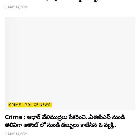
MAY 13, 2024
CRIME - POLICE NEWS
Crime : ఆధార్ వేలిముద్రలు సేకరించి..ఏఈపిఎస్ నుండి
తెలివిగా అకౌంట్ లో నుండి డబ్బులు కాజేసిన ఓ వ్యక్తి..
MAY 13, 2024