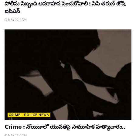
పోలీసు సిబ్బంది అవగాహన పెంచుకోవాలి : సిపి తరుణ్ జోషి
ఐపిఎస్
MAY 22, 2024
CRIME - POLICE NEWS
Crime : నోయిడాలో యువతిపై సామూహిక హత్యాచారం..
MAY 13, 2024