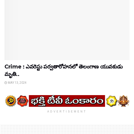
Crime : ఎవరెస్టు పర్వతారోహనలో తెలంగాణ యువకుడు
మృతి..
MAY 13, 2024
ADVERTISEMENT