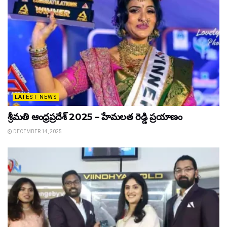
LATEST NEWS
శ్రీమతి ఆంధ్రప్రదేశ్ 2025 – హేమలత రెడ్డి ప్రయాణం
DECEMBER 14, 2025