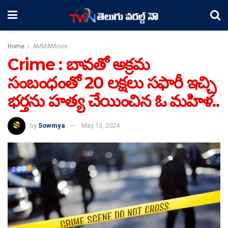
Home
AMMAMovie
Crime : బావతో అక్రమ
సంబంధంతో 20 లక్షలు సఫారీ ఇచ్చి
భర్తను హత్య చేయించిన ఓ మహిళ..
by
Sowmya
May 13, 2024