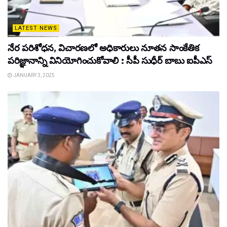
LATEST NEWS
నేర పరిశోధన, విచారణలో అధికారులు నూతన సాంకేతిక
పరిజ్ఞానాన్ని వినియోగించుకోవాలి : సీపీ సుధీర్ బాబు ఐపీఎస్
JANUARY 3, 2025