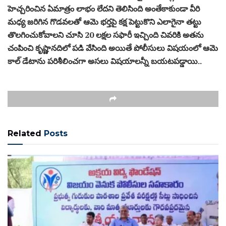
హెచ్చరించిన ఏమాత్రం లాభం లేదని తెలిసింది అంతేకాకుండా వీరి
మధ్య జరిగిన గొడవలతో ఆమె భర్తపై కక్ష పెట్టుకొని ఎలాగైనా తట్టు
తొలగించుకోవాలని చూసి 20 లక్షల సఫారీ ఇచ్చింది చివరికి అతను
చంపించి కృష్ణానదిలో పడి వేసింది అయితే పోలీసులు విషయంలో ఆమె
కాల్ డేటాను పరిశీలించగా అసలు విషయాలన్నీ బయటపడ్డాయి..
Related
Posts