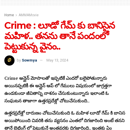
Home
AMMAMovie
Crime : లూడో గేమ్ కు బానిసైన
మహిళ.. తనను తానే పందంలో
పెట్టుకున్న వైనం..
by
Sowmya
May 13, 2024
Crime ఆన్లైన్ మోసాలతో ఇప్పటికే ఎందరో బలైపోతున్నారు
అయినప్పటికీ ఈ ఆన్లైన్ ఆప్ లో గేములు విషయంలో జాగ్రత్తగా
ఉండకుండా జీవితాన్ని నాశనం చేసుకుంటున్నారు ఇలాంటి ఓ
సంఘటన తాజాగా ఉత్తరప్రదేశ్లో చోటుచేసుకుంది..
ఉత్తరప్రదేశ్లో దారుణం చోటుచేసుకుంది ఓ మహిళ లూడో గేమ్ కి బానిస
అయిపోయింది చివరికి తను వ్యసనం ఎంతలో దిగజారింది అంటే తనని
తానే బెట్టింగ్ లో పెట్టుకునే అంతవరకు దిగజారింది.. ఇంతకు ఏం