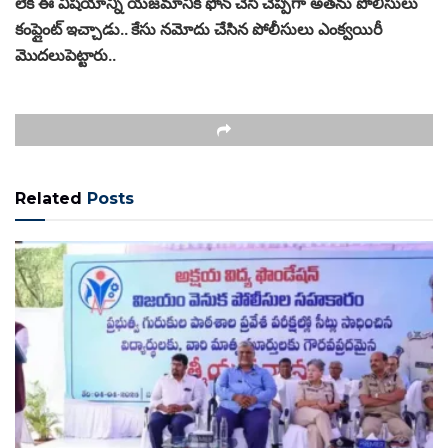
లేక ఈ విషయాన్ని యజమానికి ఫోన్ చేసి చెప్పగా అతను పోలీసులు
కంప్లైంట్ ఇచ్చాడు.. కేసు నమోదు చేసిన పోలీసులు ఎంక్వయిరీ
మొదలుపెట్టారు..
Related
Posts