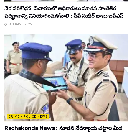
నేర పరిశోధన, విచారణలో అధికారులు నూతన సాంకేతిక
పరిజ్ఞానాన్ని వినియోగించుకోవాలి : సీపీ సుధీర్ బాబు ఐపీఎస్
JANUARY 3, 2025
CRIME - POLICE NEWS
Rachakonda News : నూతన నేరన్యాయ చట్టాల మీద