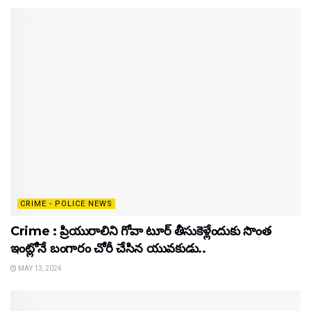
CRIME - POLICE NEWS
Crime : ప్రియురాలిని గోవా టూర్ తీసుకెళ్లేందుకు సొంత
ఇంట్లోనే బంగారం చోరీ చేసిన యువకుడు..
MAY 13, 2024