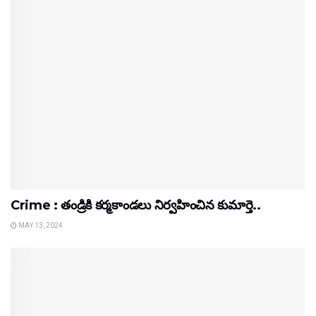
Crime : తండ్రికి కర్మకాండలు నిర్వహించిన కుమార్తె..
MAY 13, 2024