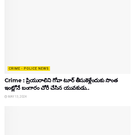
CRIME - POLICE NEWS
Crime : ప్రియురాలిని గోవా టూర్ తీసుకెళ్లేందుకు సొంత
ఇంట్లోనే బంగారం చోరీ చేసిన యువకుడు..
MAY 13, 2024