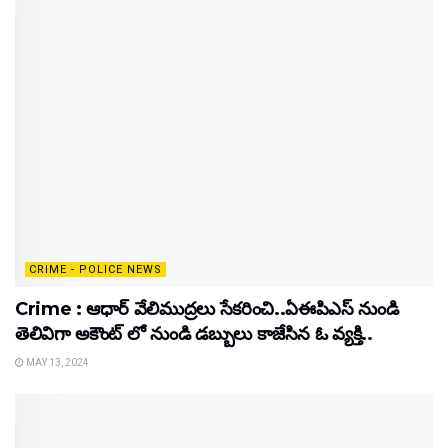
CRIME - POLICE NEWS
Crime : ఆధార్ వేలిముద్రలు సేకరించి..ఏఈపిఎస్ నుండి
తెలివిగా అకౌంట్ లో నుండి డబ్బులు కాజేసిన ఓ వ్యక్తి..
MAY 13, 2024