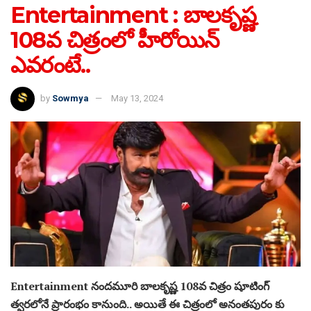
Entertainment : బాలకృష్ణ
108వ చిత్రంలో హీరోయిన్
ఎవరంటే..
by
Sowmya
May 13, 2024
Entertainment నందమూరి బాలకృష్ణ 108వ చిత్రం షూటింగ్
త్వరలోనే ప్రారంభం కానుంది.. అయితే ఈ చిత్రంలో అనంతపురం కు