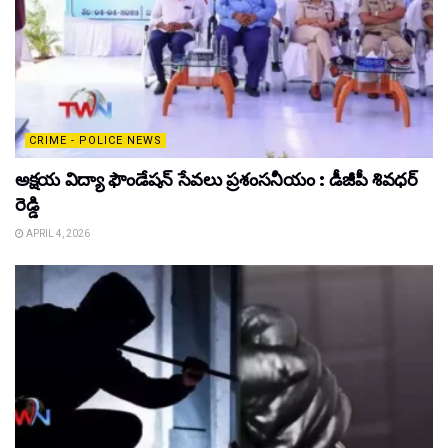
CRIME - POLICE NEWS
అక్షయ విద్యా ఫౌండేషన్ సేవలు ప్రశంసనీయం : డీజీపీ శివధర్
రెడ్డి
APRIL 4, 2026