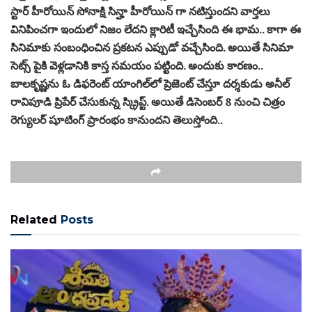
స్టార్ హీరోయిన్ సోనాక్షి సిన్హా హీరోయిన్ గా నటిస్తుందని వార్తలు
వినిపించగా ఇందులో నిజం లేదని క్లారిటీ ఇచ్చేసింది ఈ భామ.. కాగా ఈ
సినిమాకు సంబంధించిన ప్ర‌క‌ట‌న ఎప్పుడో వ‌చ్చేసింది. అయితే సినిమా
సెట్స్ పైకి వెళ్ల‌డానికి కాస్త స‌మ‌యం ప‌ట్టింది. అందుకు కార‌ణం..
బాల‌కృష్ణ‌ను ఓ డిఫ‌రెంట్ యాంగిల్‌లో ప్రెజెంట్ చేస్తూ ద‌ర్శ‌కుడు అనీల్
రావిపూడి ప్రిపేర్ చేసుకున్న స్క్రిప్ట్‌. అయితే డిసెంబర్ 8 నుంచి చిత్రం
రెగ్యులర్ షూటింగ్ ప్రారంభం కానుందని తెలుస్తోంది..
Related
Posts