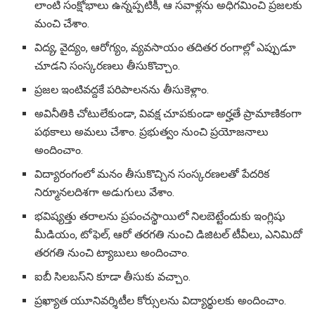
లాంటి సంక్షోభాలు ఉన్నప్పటికీ, ఆ సవాళ్లను అధిగమించి ప్రజలకు
మంచి చేశాం.
విద్య, వైద్యం, ఆరోగ్యం, వ్యవసాయం తదితర రంగాల్లో ఎప్పుడూ
చూడని సంస్కరణలు తీసుకొచ్చాం.
ప్రజల ఇంటివద్దకే పరిపాలనను తీసుకెళ్లాం.
అవినీతికి చోటులేకుండా, వివక్ష చూపకుండా అర్హతే ప్రామాణికంగా
పథకాలు అమలు చేశాం. ప్రభుత్వం నుంచి ప్రయోజనాలు
అందించాం.
విద్యారంగంలో మనం తీసుకొచ్చిన సంస్కరణలతో పేదరిక
నిర్మూనలదిశగా అడుగులు వేశాం.
భవిష్యత్తు తరాలను ప్రపంచస్థాయిలో నిలబెట్టేందుకు ఇంగ్లిషు
మీడియం, టోఫెల్, ఆరో తరగతి నుంచి డిజిటల్ టీవీలు, ఎనిమిదో
తరగతి నుంచి ట్యాబులు అందించాం.
ఐబీ సిలబస్‌ని కూడా తీసుకు వచ్చాం.
ప్రఖ్యాత యూనివర్శిటీల కోర్సులను విద్యార్థులకు అందించాం.