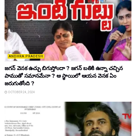
ANDHRA PRADESH
జ‌గ‌న్ వెన‌క ఉచ్చు బిగుస్తోందా ? జ‌గ‌న్ బ‌తికి ఉన్నా చ‌చ్చిన
పాముతో స‌మాన‌మేనా ? ఆ స్థాయిలో ఆయ‌న వెన‌క‌ ఏం
జ‌రుగుతోంది ?
OCTOBER 24, 2024