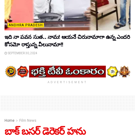
ANDHRA PRADESH
ఇది నా ప‌వ‌న సుత‌.. నామ‌! ఆయ‌నే చిరునామాగా ఉన్న ఎంద‌రి
కోస‌మో రాస్తున్న వీలునామా!!
SEPTEMBER 30, 2024
ADVERTISEMENT
Home
Film News
బ్లాక్ బస్టర్ డైరెక్టర్ హను