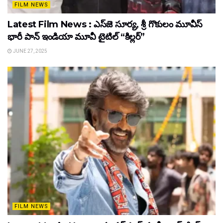
FILM NEWS
Latest Film News : ఎస్‌జె సూర్య, శ్రీ గొకులం మూవీస్‌
భారీ పాన్‌ ఇండియా మూవీ టైటిల్ “కిల్లర్”
JUNE 27, 2025
FILM NEWS