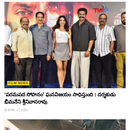
FILM NEWS
‘పరమపద సోపానం’ ఘనవిజయం సాధిస్తుంది : దర్శకుడు
భీమనేని శ్రీనివాసరావు
APRIL 21, 2026