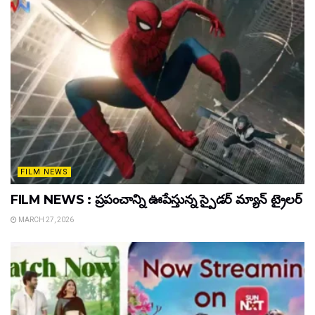
FILM NEWS
FILM NEWS : ప్రపంచాన్ని ఊపేస్తున్న స్పైడర్ మ్యాన్ ట్రైలర్
MARCH 27, 2026