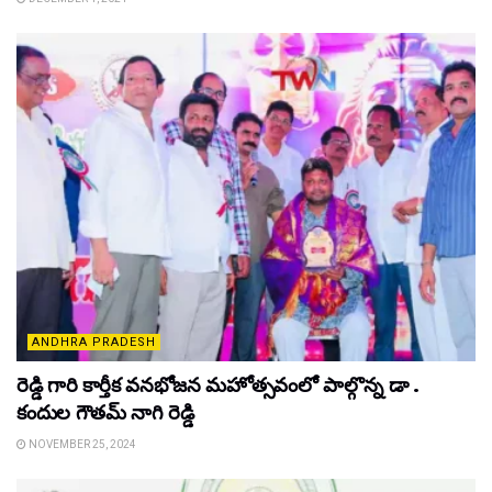
ANDHRA PRADESH
రెడ్డి గారి కార్తీక వనభోజన మహోత్సవంలో పాల్గొన్న డా .
కందుల గౌతమ్ నాగి రెడ్డి
NOVEMBER 25, 2024