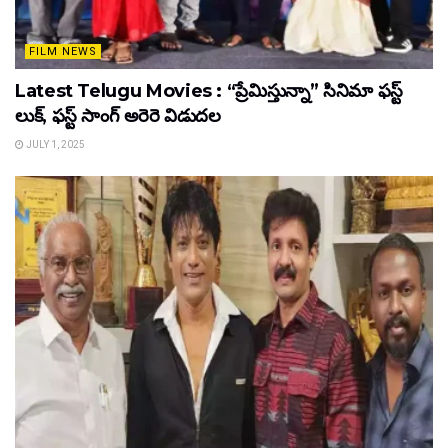
FILM NEWS
Latest Telugu Movies : “ప్రేమిస్తున్నా” సినిమా ఫస్ట్
లుక్, ఫస్ట్ సాంగ్ అరెరె విడుదల
JULY 1, 2025