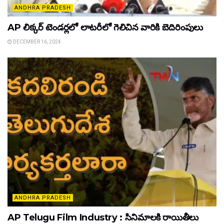
ANDHRA PRADESH
AP లిక్కర్ టెండర్లలో లాటరీలో గెలిచిన వారికి బెదిరింపులు
DECEMBER 16, 2024
ANDHRA PRADESH
AP Telugu Film Industry : సినిమాలకి రాయితీలు