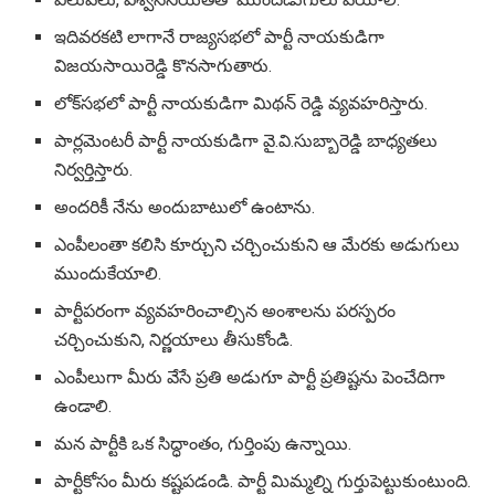
ఇదివరకటి లాగానే రాజ్యసభలో పార్టీ నాయకుడిగా
విజయసాయిరెడ్డి కొనసాగుతారు.
లోక్‌సభలో పార్టీ నాయకుడిగా మిథన్ రెడ్డి వ్యవహరిస్తారు.
పార్లమెంటరీ పార్టీ నాయకుడిగా వై.వి.సుబ్బారెడ్డి బాధ్యతలు
నిర్వర్తిస్తారు.
అందరికీ నేను అందుబాటులో ఉంటాను.
ఎంపీలంతా కలిసి కూర్చుని చర్చించుకుని ఆ మేరకు అడుగులు
ముందుకేయాలి.
పార్టీపరంగా వ్యవహరించాల్సిన అంశాలను పరస్పరం
చర్చించుకుని, నిర్ణయాలు తీసుకోండి.
ఎంపీలుగా మీరు వేసే ప్రతి అడుగూ పార్టీ ప్రతిష్టను పెంచేదిగా
ఉండాలి.
మన పార్టీకి ఒక సిద్ధాంతం, గుర్తింపు ఉన్నాయి.
పార్టీకోసం మీరు కష్టపడండి. పార్టీ మిమ్మల్ని గుర్తుపెట్టుకుంటుంది.