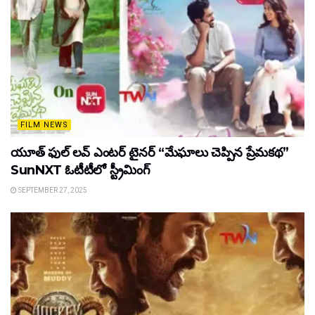
FILM NEWS
యూత్ ఫుల్ లవ్ ఎంటర్ టైనర్ “మేఘాలు చెప్పిన ప్రేమకథ”
SunNXT ఓటీటీలో స్ట్రీమింగ్
SEPTEMBER 27, 2025