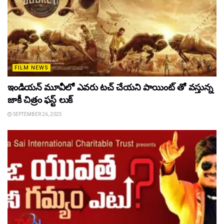
FILM NEWS
ఇండియన్ మూవీలో ఎవరు టచ్ చేయని పాయింట్ తో వస్తున్న
జాకీ చిత్రం ఫస్ట్ లుక్
SEPTEMBER 26, 2025