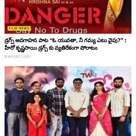
FILM NEWS
డ్రగ్స్ అవగాహన పాట “ఓ యువతా, నీ గమ్య ఎటు వైపు?” :
హీరో కృష్ణసాయి డ్రగ్స్ కు వ్యతిరేకంగా పోరాటం
AUGUST 7, 2025