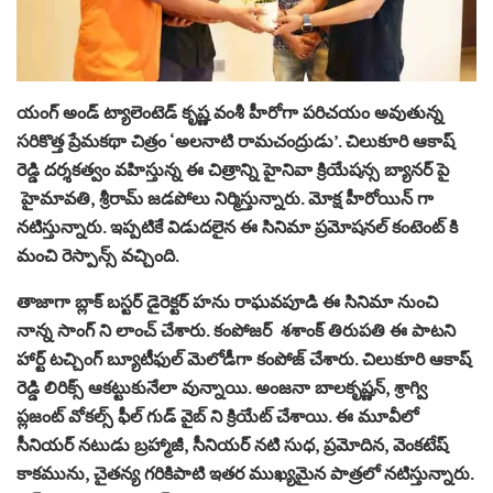
యంగ్ అండ్ ట్యాలెంటెడ్ కృష్ణ వంశీ హీరోగా పరిచయం అవుతున్న
సరికొత్త ప్రేమకథా చిత్రం ‘అలనాటి రామచంద్రుడు’. చిలుకూరి ఆకాష్
రెడ్డి దర్శకత్వం వహిస్తున్న ఈ చిత్రాన్ని హైనివా క్రియేషన్స బ్యానర్ పై
హైమావతి, శ్రీరామ్ జడపోలు నిర్మిస్తున్నారు. మోక్ష హీరోయిన్ గా
నటిస్తున్నారు. ఇప్పటికే విడుదలైన ఈ సినిమా ప్రమోషనల్ కంటెంట్ కి
మంచి రెస్పాన్స్ వచ్చింది.
తాజాగా బ్లాక్ బస్టర్ డైరెక్టర్ హను రాఘవపూడి ఈ సినిమా నుంచి
నాన్న సాంగ్ ని లాంచ్ చేశారు. కంపోజర్ శశాంక్ తిరుపతి ఈ పాటని
హార్ట్ టచ్చింగ్ బ్యూటీఫుల్ మెలోడీగా కంపోజ్ చేశారు. చిలుకూరి ఆకాష్
రెడ్డి లిరిక్స్ ఆకట్టుకునేలా వున్నాయి. అంజనా బాలకృష్ణన్, శ్రాగ్వి
ప్లజంట్ వోకల్స్ ఫీల్ గుడ్ వైబ్ ని క్రియేట్ చేశాయి. ఈ మూవీలో
సీనియర్ నటుడు బ్రహ్మాజీ, సీనియర్ నటి సుధ, ప్రమోదిన, వెంకటేష్
కాకమును, చైతన్య గరికిపాటి ఇతర ముఖ్యమైన పాత్రలో నటిస్తున్నారు.