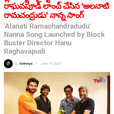
రాఘవపూడి లాంచ్ చేసిన ‘అలనాటి
రామచంద్రుడు’ నాన్న సాంగ్
'Alanati Ramachandradudu'
Nanna Song Launched by Block
Buster Director Hanu
Raghavapudi
by
Sowmya
June 14, 2024