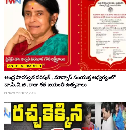
ANDHRA PRADESH
ఆంధ్ర సారస్వత పరిషత్ , మాన్సాస్ సంయుక్త ఆధ్వర్యంలో
డా.పి.వి.జి .రాజు శత జయంతి ఉత్సవాలు
NOVEMBER 22, 2024