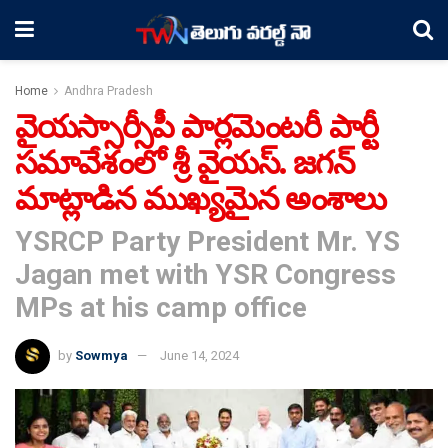
Home
Andhra Pradesh
వైయస్సార్సీపీ పార్లమెంటరీ పార్టీ
సమావేశంలో శ్రీ వైయస్. జగన్
మాట్లాడిన ముఖ్యమైన అంశాలు
YSRCP Party President Mr. YS
Jagan met with YSR Congress
MPs at his camp office
by
Sowmya
June 14, 2024