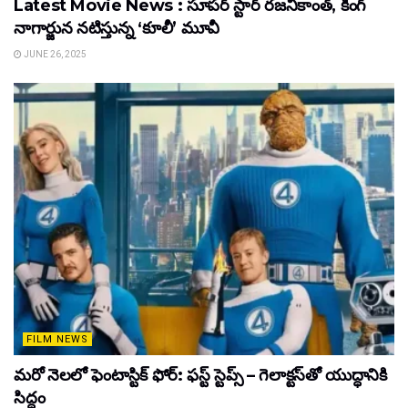
Latest Movie News : సూపర్ స్టార్ రజనీకాంత్, కింగ్
నాగార్జున నటిస్తున్న ‘కూలీ’ మూవీ
JUNE 26, 2025
FILM NEWS
మరో నెలలో ఫెంటాస్టిక్ ఫోర్: ఫస్ట్ స్టెప్స్ – గెలాక్టస్‌తో యుద్ధానికి
సిద్ధం