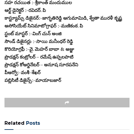
సహ రచయిత :-శ్రీకాంత్ మందుముల
ఆర్ట్ డైరెక్టర్ :-రవిదర్. పి
కాస్ట్యూమ్స్ డిజైనర్:-జాగృతిరెడ్డి ఆగుమామిడి, శ్వేతా మురళీ కృష్ణ
అసోసియేట్ సినిమాటోగ్రాఫర్ :-మణికంఠ. పి
స్టంట్ మాస్టర్ :-వింగ్ చున్ అంజి
సౌండ్ డిజైనర్లు :-సాయి మనీంధర్ రెడ్డి
కొరియోగ్రఫీ :-వై. మెహర్ బాబా & అజ్జు
ప్రొడక్షన్ కంట్రోలర్ – రమేష్ ఉప్పలపాటి
ప్రొడక్షన్ కోఆర్డినేటర్ – అనూష సూరపనేని
పీఆర్వో:-వంశీ-శేఖర్
పబ్లిసిటీ డిజైన్స్:-మాయాబజార్
Related
Posts