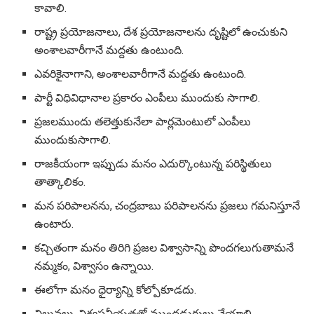
కావాలి.
రాష్ట్ర ప్రయోజనాలు, దేశ ప్రయోజనాలను దృష్టిలో ఉంచుకుని
అంశాలవారీగానే మద్దతు ఉంటుంది.
ఎవరికైనాగాని, అంశాలవారీగానే మద్దతు ఉంటుంది.
పార్టీ విధివిధానాల ప్రకారం ఎంపీలు ముందుకు సాగాలి.
ప్రజలముందు తలెత్తుకునేలా పార్లమెంటులో ఎంపీలు
ముందుకుసాగాలి.
రాజకీయంగా ఇప్పుడు మనం ఎదుర్కొంటున్న పరిస్థితులు
తాత్కాలికం.
మన పరిపాలనను, చంద్రబాబు పరిపాలనను ప్రజలు గమనిస్తూనే
ఉంటారు.
కచ్చితంగా మనం తిరిగి ప్రజల విశ్వాసాన్ని పొందగలుగుతామనే
నమ్మకం, విశ్వాసం ఉన్నాయి.
ఈలోగా మనం ధైర్యాన్ని కోల్పోకూడదు.
విలువలు, విశ్వసనీయతతో ముందడుగులు వేయాలి.