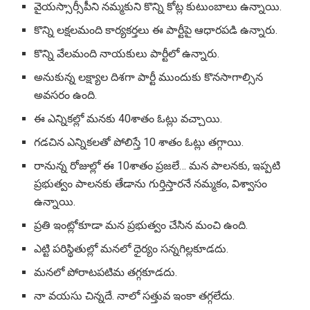
వైయస్సార్సీపీని నమ్మకుని కొన్ని కోట్ల కుటుంబాలు ఉన్నాయి.
కొన్ని లక్షలమంది కార్యకర్తలు ఈ పార్టీపై ఆధారపడి ఉన్నారు.
కొన్ని వేలమంది నాయకులు పార్టీలో ఉన్నారు.
అనుకున్న లక్ష్యాల దిశగా పార్టీ ముందుకు కొనసాగాల్సిన
అవసరం ఉంది.
ఈ ఎన్నికల్లో మనకు 40శాతం ఓట్లు వచ్చాయి.
గడచిన ఎన్నికలతో పోలిస్తే 10 శాతం ఓట్లు తగ్గాయి.
రానున్న రోజుల్లో ఈ 10శాతం ప్రజలే… మన పాలనకు, ఇప్పటి
ప్రభుత్వం పాలనకు తేడాను గుర్తిస్తారనే నమ్మకం, విశ్వాసం
ఉన్నాయి.
ప్రతి ఇంట్లోకూడా మన ప్రభుత్వం చేసిన మంచి ఉంది.
ఎట్టి పరిస్థితుల్లో మనలో ధైర్యం సన్నగిల్లకూడదు.
మనలో పోరాటపటిమ తగ్గకూడదు.
నా వయసు చిన్నదే. నాలో సత్తువ ఇంకా తగ్గలేదు.