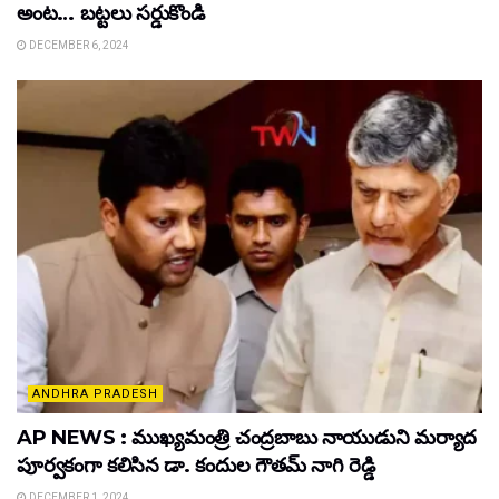
అంట… బట్టలు సర్డుకొండి
DECEMBER 6, 2024
ANDHRA PRADESH
AP NEWS : ముఖ్యమంత్రి చంద్రబాబు నాయుడుని మర్యాద
పూర్వకంగా కలిసిన డా. కందుల గౌతమ్ నాగి రెడ్డి
DECEMBER 1, 2024