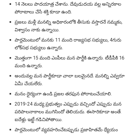
14 నెలలు పాదయాత్ర చేశాను. దేవుడుదయ వల్ల అన్నిరకాల
పోరాటాలు చేసే శక్తి కూడా ఉంది.
ప్రజలు మళ్లీ మనల్ని అధికారంలోకి తీసుకు వస్తారనే నమ్మకం,
విశ్వాసం నాకు ఉన్నాయి.
పార్లమెంటులో మనకు 11 మంది రాజ్యసభ సభ్యులు, 4గురు
లోక్‌సభ సభ్యులు ఉన్నారు.
మొత్తంగా 15 మంది ఎంపీలు మన పార్టీకి ఉన్నారు. టీడీపీకి 16
మంది ఉన్నారు.
అందువల్ల మన పార్టీకూడా చాలా బలమైనదే. మనల్ని ఎవ్వరూ
ఏమీ చేయలేరు.
మనం ధైర్యంగా ఉండి ప్రజల తరఫున పోరాటంచేయాలి.
2019-24 మధ్య ప్రభుత్వం ఎప్పుడు వచ్చిందో ఎప్పుడు మన
పరిపాలనాకాలం ముగిసిందో తెలియదు. ఈసారికూడా అంతే.
ఐదేళ్లు ఇట్టే గడిచిపోతాయి.
పార్లమెంటులో వ్యవహరించేటప్పుడు ప్రజాహితమే ధ్యేయం