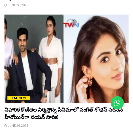
JUNE 26, 2025
FILM NEWS
నిహారిక కొణిదెల నిర్మిస్తోన్న సినిమాలో సంగీత్ శోభన్ సరసన
హీరోయిన్‌గా నయన్ సారిక
JUNE 26, 2025