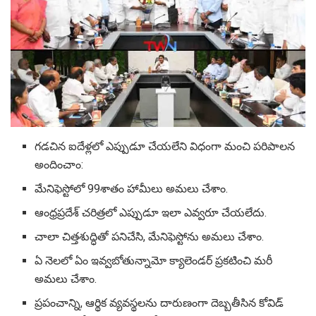
గడచిన ఐదేళ్లలో ఎప్పుడూ చేయలేని విధంగా మంచి పరిపాలన
అందించాం:
మేనిఫెస్టోలో 99శాతం హామీలు అమలు చేశాం.
ఆంధ్రప్రదేశ్ చరిత్రలో ఎప్పుడూ ఇలా ఎవ్వరూ చేయలేదు.
చాలా చిత్తశుద్ధితో పనిచేసి, మేనిఫెస్టోను అమలు చేశాం.
ఏ నెలలో ఏం ఇవ్వబోతున్నామో క్యాలెండర్ ప్రకటించి మరీ
అమలు చేశాం.
ప్రపంచాన్ని, ఆర్థిక వ్యవస్థలను దారుణంగా దెబ్బతీసిన కోవిడ్