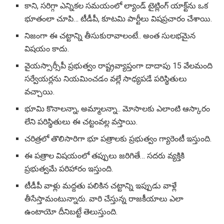
కాని, సరిగ్గా ఎన్నికల సమయంలో ల్యాండ్ టైట్లింగ్ యాక్ట్‌ను ఒక
భూతంలా చూపి… టీడీపీ, కూటమి పార్టీలు విషప్రచారం చేశాయి.
నిజంగా ఈ చట్టాన్ని తీసుకురావాలంటే.. అంత సులభమైన
విషయం కాదు.
వైయస్సార్సీపీ ప్రభుత్వం రాష్ట్రవ్యాప్తంగా దాదాపు 15 వేలమంది
సర్వేయర్లను నియమించడం వల్లే సాధ్యపడే పరిస్థితులు
వచ్చాయి.
భూమి కొనాలన్నా, అమ్మాలన్నా.. మోసాలకు ఎలాంటి ఆస్కారం
లేని పరిస్థితులు ఈ చట్టంవల్ల వస్తాయి.
చరిత్రలో తొలిసారిగా భూ పత్రాలకు ప్రభుత్వం గ్యారెంటీ ఇస్తుంది.
ఈ పత్రాల విషయంలో తప్పులు జరిగితే… సదరు వ్యక్తికి
ప్రభుత్వమే పరిహారం ఇస్తుంది.
టీడీపీ వాళ్లు మద్దతు పలికిన చట్టాన్ని ఇప్పుడు వాళ్లే
తీసేస్తామంటున్నారు. వారి చేస్తున్న రాజకీయాలు ఎలా
ఉంటాయో దీనిబట్టే తెలుస్తుంది.