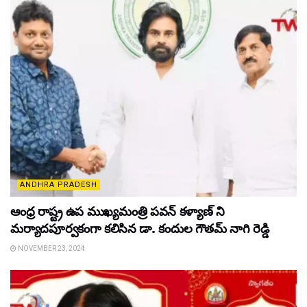
ANDHRA PRADESH
ఆంధ్ర రాష్ట్ర ఉప ముఖ్యమంత్రి పవన్ కళ్యాణ్ ని
మర్యాదపూర్వకంగా కలిసిన డా. కందుల గౌతమ్ నాగి రెడ్డి
NOVEMBER 23, 2024