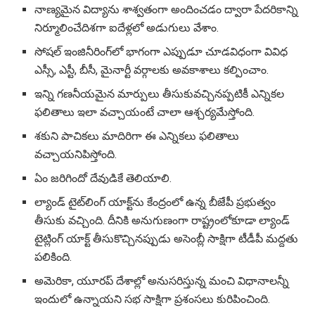
నాణ్యమైన విద్యాను శాశ్వతంగా అందించడం ద్వారా పేదరికాన్ని
నిర్మూలించేదిశగా ఐదేళ్లలో అడుగులు వేశాం.
సోషల్ ఇంజినీరింగ్‌లో భాగంగా ఎప్పుడూ చూడవిధంగా వివిధ
ఎస్సీ, ఎస్టీ, బీసీ, మైనార్టీ వర్గాలకు అవకాశాలు కల్పించాం.
ఇన్ని గణనీయమైన మార్పులు తీసుకువచ్చినప్పటికీ ఎన్నికల
ఫలితాలు ఇలా వచ్చాయంటే చాలా ఆశ్చర్యమేస్తోంది.
శకుని పాచికలు మాదిరిగా ఈ ఎన్నికలు ఫలితాలు
వచ్చాయనిపిస్తోంది.
ఏం జరిగిందో దేవుడికే తెలియాలి.
ల్యాండ్ టైట్‌లింగ్‌ యాక్ట్‌ను కేంద్రంలో ఉన్న బీజేపీ ప్రభుత్వం
తీసుకు వచ్చింది. దీనికి అనుగుణంగా రాష్ట్రంలోకూడా ల్యాండ్
టైట్లింగ్ యాక్ట్ తీసుకొచ్చినప్పుడు అసెంబ్లీ సాక్షిగా టీడీపీ మద్దతు
పలికింది.
అమెరికా, యూరప్ దేశాల్లో అనుసరిస్తున్న మంచి విధానాలన్నీ
ఇందులో ఉన్నాయని సభ సాక్షిగా ప్రశంసలు కురిపించింది.