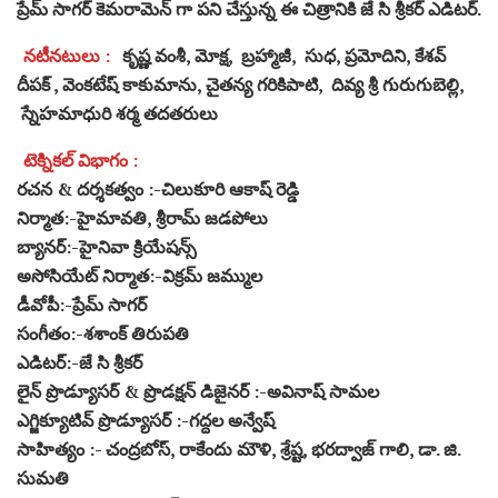
ప్రేమ్ సాగర్ కెమరామెన్ గా పని చేస్తున్న ఈ చిత్రానికి జే సి శ్రీకర్ ఎడిటర్.
నటీనటులు :
కృష్ణ వంశీ, మోక్ష, బ్రహ్మాజీ, సుధ, ప్రమోదిని, కేశవ్
దీపక్ , వెంకటేష్ కాకుమాను, చైతన్య గరికిపాటి, దివ్య శ్రీ గురుగుబెల్లి,
స్నేహమాధురి శర్మ తదతరులు
టెక్నికల్ విభాగం :
రచన & దర్శకత్వం :-చిలుకూరి ఆకాష్ రెడ్డి
నిర్మాత:-హైమావతి, శ్రీరామ్ జడపోలు
బ్యానర్:-హైనివా క్రియేషన్స్
అసోసియేట్ నిర్మాత:-విక్రమ్ జమ్ముల
డీవోపీ:-ప్రేమ్ సాగర్
సంగీతం:-శశాంక్ తిరుపతి
ఎడిటర్:-జే సి శ్రీకర్
లైన్ ప్రొడ్యూసర్ & ప్రొడక్షన్ డిజైనర్ :-అవినాష్ సామల
ఎగ్జిక్యూటివ్ ప్రొడ్యూసర్ :-గద్దల అన్వేష్
సాహిత్యం :- చంద్రబోస్, రాకేందు మౌళి, శ్రేష్ట, భరద్వాజ్ గాలి, డా. జి.
సుమతి