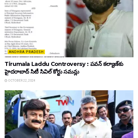
ANDHRA PRADESH
Tirumala Laddu Controversy : పవన్ కల్యాణ్‍కు
హైదరాబాద్ సిటీ సివిల్ కోర్టు సమన్లు
OCTOBER 22, 2024