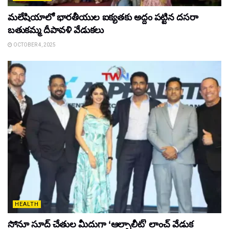
మలేషియాలో భారతీయుల ఐక్యతకు అద్దం పట్టిన దసరా
బతుకమ్మ దీపావళి వేడుకలు
OCTOBER 4, 2025
HEALTH
సోనూ సూద్ చేతుల మీదుగా ‘ఆల్ఫాలీట్’ లాంచ్ వేడుక