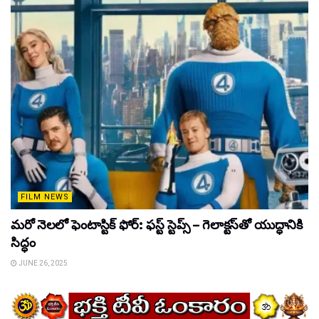
FILM NEWS
మరో నెలలో ఫెంటాస్టిక్ ఫోర్: ఫస్ట్ స్టెప్స్ – గెలాక్టస్‌తో యుద్ధానికి
సిద్ధం
JUNE 26, 2025