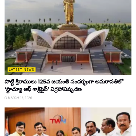
LATEST NEWS
పొట్టి శ్రీరాములు 125వ జయంతి సందర్భంగా అమరావతిలో
‘స్టాచ్యూ ఆఫ్ శాక్రిఫైస్’ విగ్రహావిష్కరణ
MARCH 16, 2026