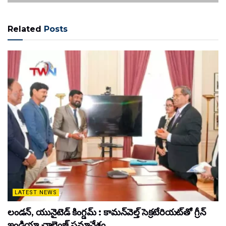
Related
Posts
LATEST NEWS
లండన్, యునైటెడ్ కింగ్డమ్ : కామన్‌వెల్త్ సెక్రటేరియట్‌తో గ్రీన్
ఇండియా చాలెంజ్ సమావేశం