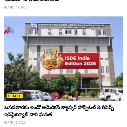
APRIL 19, 2026
HEALTH
బసవతారకం ఇండో అమెరికన్ క్యాన్సర్ హాస్పిటల్ & రీసెర్చ్
ఇన్‌స్టిట్యూట్ వారి ఘనత
APRIL 8, 2026