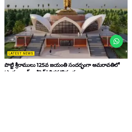
LATEST NEWS
పొట్టి శ్రీరాములు 125వ జయంతి సందర్భంగా అమరావతిలో
‘స్టాచ్యూ ఆఫ్ శాక్రిఫైస్’ విగ్రహావిష్కరణ
MARCH 16, 2026