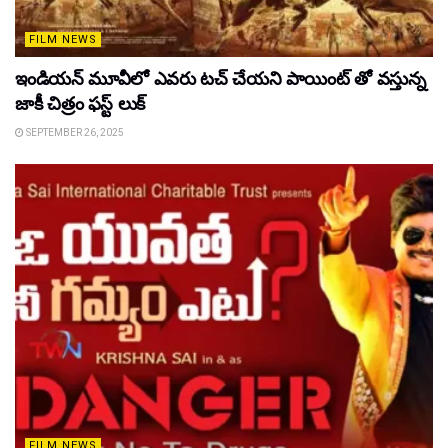
FILM NEWS
ఇండియన్ మూవీలో ఎవరు టచ్ చేయని పాయింట్ తో వస్తున్న
జాకీ చిత్రం ఫస్ట్ లుక్
SEPTEMBER 26, 2025
FILM NEWS