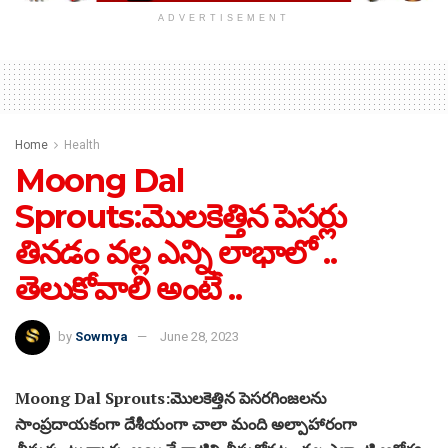
ADVERTISEMENT
Home
Health
Moong Dal
Sprouts:మొలకెత్తిన పెసర్లు
తినడం వల్ల ఎన్ని లాభాలో ..
తెలుకోవాలి అంటే ..
by
Sowmya
June 28, 2023
Moong Dal Sprouts:మొలకెత్తిన పెసరగింజలను
సాంప్రదాయకంగా దేశీయంగా చాలా మంది అల్పాహారంగా