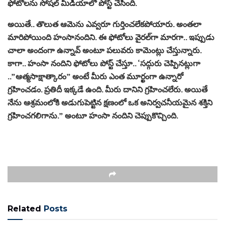
ఫోటోల‌ను సోష‌ల్ మీడియాలో పోస్ట్ చేసింది.
అయితే.. తొలుత ఆమెను ఎవ్వ‌రూ గుర్తించ‌లేక‌పోయారు. అంతలా
మారిపోయింది హంసానందిని. ఈ ఫోటోలు వైర‌ల్‌గా మార‌గా.. ఇప్పుడు
చాలా అందంగా ఉన్నావ్ అంటూ ప‌లువ‌రు కామెంట్లు చేస్తున్నారు.
కాగా.. హంసా నందిని ఫోటోలు పోస్ట్ చేస్తూ.. ‘సద్గురు చెప్పినట్లుగా
..”ఆత్మసాక్షాత్కారం” అంటే మీరు ఎంత మూర్ఖంగా ఉన్నారో
గ్రహించడం. ప్రతిదీ ఇక్కడే ఉంది. మీరు దానిని గ్రహించలేరు. అయితే
నేను ఆశ్రమంలోకి అడుగుపెట్టిన క్షణంలో ఒక అనిర్వచనీయమైన శ‌క్తిని
గ్రహించగలిగాను.” అంటూ హంసా నందిని చెప్పుకొచ్చింది.
Related
Posts