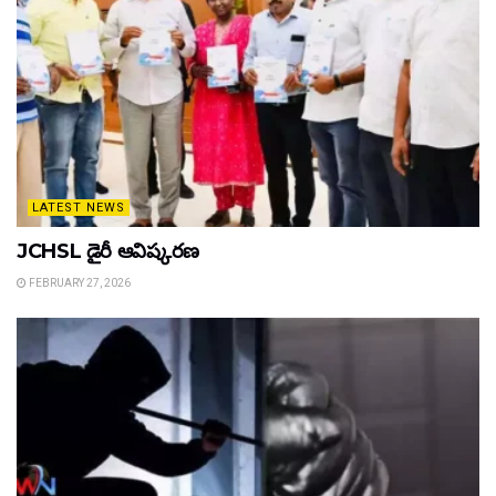
LATEST NEWS
JCHSL డైరీ ఆవిష్కరణ
FEBRUARY 27, 2026