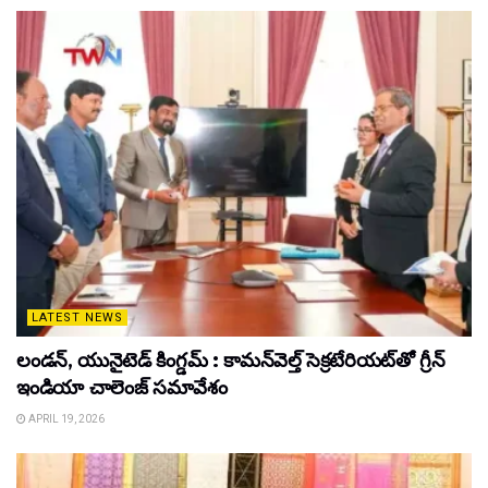
LATEST NEWS
లండన్, యునైటెడ్ కింగ్డమ్ : కామన్‌వెల్త్ సెక్రటేరియట్‌తో గ్రీన్
ఇండియా చాలెంజ్ సమావేశం
APRIL 19, 2026