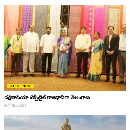
LATEST NEWS
దక్షిణాసియా టెక్స్‌టైల్ రాజధానిగా తెలంగాణ
APRIL 3, 2026