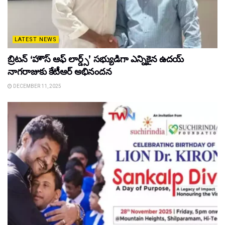
LATEST NEWS
బ్రిటన్ ‘హౌస్ ఆఫ్ లార్డ్స్’ సభ్యుడిగా ఎన్నికైన ఉదయ్
నాగరాజుకు కేటీఆర్ అభినందన
DECEMBER 11, 2025