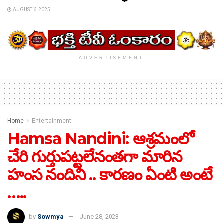
AUGUST 6, 2025
ADVERTISEMENT
Home
Entertainment
Hamsa Nandini: ఆశ్రమంలో
చేరి గుర్తుపట్టలేనంతగా మారిన
హంస నందిని .. కారణం ఏంటి అంటే
…..
by
Sowmya
June 28, 2023