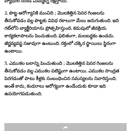
వ్యాధుల నుండి మిమ్మల్ని రక్షిస్తాయి.
2. పొట్ట ఆరోగ్యానికి మంచిది ; మొలకెత్తిన పెసర గింజలను
తీసుకోవడం వల్ల పొట్టకు వివిధ రకాలుగా మేలు జరుగుతుంది. ఇది
గట్‌లోని బ్యాక్టీరియాను ప్రోత్సహిస్తుంది. కడుపులో జీవక్రియ
కార్యకలాపాలను పెంచుతుంది. ఫలితంగా, మలబద్ధకం ఉండదు.
జీర్ణవ్యవస్థ సజావుగా ఉంటుంది. రక్తంలో చక్కెర స్థాయిలు స్థిరంగా
ఉంటాయి.
3. ఎముకల బలాన్ని పెంచుతుంది ; మొలకెత్తిన పెసర గింజలను
తీసుకోవడం వల్ల ఎముకల పటిష్టంగా ఉంటాయి. ఎముకల సాంద్రత
పెరగడంతో పాటు కీళ్లకు సంబంధించిన సమస్యలను నివారిస్తుంది.
అంతే కాదు, కండరాలు ఆరోగ్యంగా ఉండేందుకు కూడా ఇది
ఉపయోగపడుతుంది.