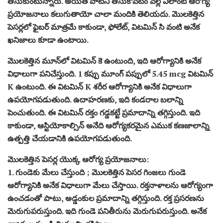
తీసుకుంటున్నారు. అయితే వాటిని తీసుకోవటం వల్ల ఎలాంటి ఆరోగ్య
ప్రయోజనాలు కలుగుతాయో చాలా మందికి తెలియదు. మొలకెత్తిన
పెసర్లలో ఫైబర్ మాత్రమే కాకుండా, ఫోలేట్, విటమిన్ సి వంటి అనేక
ఖనిజాలు కూడా ఉంటాయి.
మొలకెత్తిన మూన్‌లో విటమిన్ కె ఉంటుంది, ఇది ఆరోగ్యానికి అనేక
విధాలుగా పనిచేస్తుంది. 1 కప్పు మూంగ్ పప్పులో 5.45 mcg విటమిన్
K ఉంటుంది. ఈ విటమిన్ K శరీర ఆరోగ్యానికి అనేక విధాలుగా
ఉపయోగపడుతుంది. ఉదాహరణకు, ఇది కండరాల బలాన్ని
పెంచుతుంది. ఈ విటమిన్ రక్తం గడ్డకట్టే ప్రమాదాన్ని తగ్గిస్తుంది. ఇది
కాకుండా, ఆస్టియోకాల్సిన్ అనేది ఆరోగ్యకరమైన ఎముక కణజాలాన్ని
ఉత్పత్తి చేయడానికి ఉపయోగపడుతుంది.
మొలకెత్తిన పెసర్ల యొక్క ఆరోగ్య ప్రయోజనాలు:
1. గుండెకు మేలు చేస్తుంది ; మొలకెత్తిన పెసర గింజలు గుండె
ఆరోగ్యానికి అనేక విధాలుగా మేలు చేస్తాయి. రక్తనాళాలను ఆరోగ్యంగా
ఉంచడంతో పాటు, అడ్డంకుల ప్రమాదాన్ని తగ్గిస్తుంది. రక్త ప్రసరణను
మెరుగుపరుస్తుంది. ఇది గుండె పనితీరును మెరుగుపరుస్తుంది. అనేక