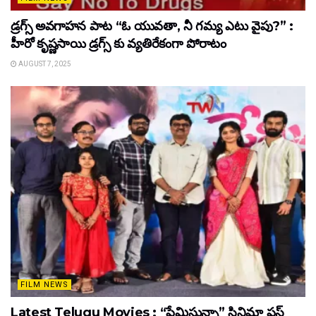
డ్రగ్స్ అవగాహన పాట “ఓ యువతా, నీ గమ్య ఎటు వైపు?” :
హీరో కృష్ణసాయి డ్రగ్స్ కు వ్యతిరేకంగా పోరాటం
AUGUST 7, 2025
FILM NEWS
Latest Telugu Movies : “ప్రేమిస్తున్నా” సినిమా ఫస్ట్