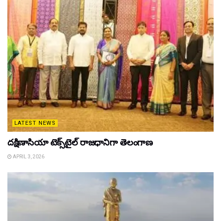
LATEST NEWS
దక్షిణాసియా టెక్స్‌టైల్ రాజధానిగా తెలంగాణ
APRIL 3, 2026