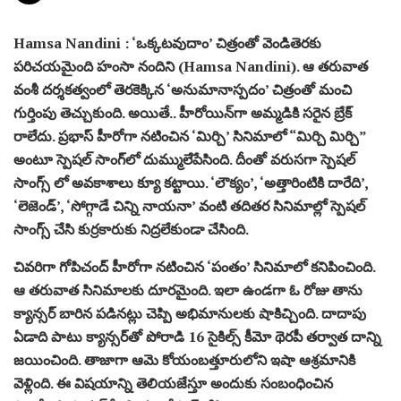
Hamsa Nandini : ‘ఒక్కటవుదాం’ చిత్రంతో వెండితెర‌కు
ప‌రిచ‌య‌మైంది హంసా నందిని (Hamsa Nandini). ఆ త‌రువాత
వంశీ ద‌ర్శ‌క‌త్వంలో తెర‌కెక్కిన ‘అనుమానాస్ప‌దం’ చిత్రంతో మంచి
గుర్తింపు తెచ్చుకుంది. అయితే.. హీరోయిన్‌గా అమ్మ‌డికి స‌రైన బ్రేక్
రాలేదు. ప్ర‌భాస్ హీరోగా న‌టించిన ‘మిర్చి’ సినిమాలో “మిర్చి మిర్చి”
అంటూ స్పెష‌ల్ సాంగ్‌లో దుమ్ములేపేసింది. దీంతో వ‌రుస‌గా స్పెష‌ల్
సాంగ్స్ లో అవ‌కాశాలు క్యూ క‌ట్టాయి. ‘లౌక్యం’, ‘అత్తారింటికి దారేది’,
‘లెజెండ్‌’, ‘సోగ్గాడే చిన్ని నాయనా’ వంటి త‌దిత‌ర సినిమాల్లో స్పెష‌ల్
సాంగ్స్ చేసి కుర్ర‌కారుకు నిద్ర‌లేకుండా చేసింది.
చివ‌రిగా గోపిచంద్ హీరోగా న‌టించిన ‘పంతం’ సినిమాలో క‌నిపించింది.
ఆ త‌రువాత సినిమాల‌కు దూర‌మైంది. ఇలా ఉండ‌గా ఓ రోజు తాను
క్యాన్స‌ర్ బారిన ప‌డిన‌ట్లు చెప్పి అభిమానుల‌కు షాకిచ్చింది. దాదాపు
ఏడాది పాటు క్యాన్స‌ర్‌తో పోరాడి 16 సైకిల్స్‌ కీమో థెరపీ తర్వాత దాన్ని
జ‌యించింది. తాజాగా ఆమె కోయంబత్తూరులోని ఇషా ఆశ్ర‌మానికి
వెళ్లింది. ఈ విష‌యాన్ని తెలియ‌జేస్తూ అందుకు సంబంధించిన