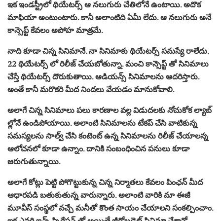
ఇక ఇండ‌స్ట్రీలో థియేట‌ర్స్ ఆ న‌లుగురు చేతిలోనే ఉంటాయి. అదొక
మాఫియా అంటుంటారు. కానీ అలాంటిది ఏమీ లేదు. ఆ న‌లుగురు అనే
కాన్సెప్ట్ కేవ‌లం అపోహ మాత్ర‌మే.
నాది కూడా చిన్న సినిమానే. నా సినిమాకు థియేట‌ర్స్ స‌మ‌స్యే రాలేదు.
22 థియేట‌ర్స్ లో రిలీజ్ చేయ‌బోతున్నా. మంచి కాన్సెప్ట్ తో సినిమాలు
చేస్తే థియేట‌ర్స్ దొరుకుతాయి. ఆడియ‌న్స్ సినిమాల‌ను ఆద‌రిస్తారు.
అంతే కానీ మ‌రొక‌రి మీద నింద‌లు వేయ‌డం మానుకోవాలి.
అలాగే చిన్న సినిమాలు ప‌లు కార‌ణాల వ‌ల్ల విడుద‌ల‌కు నోచుకోక ల్యాబ్
ల్లోనే ఉండిపోయాయి. అలాంటి సినిమాల‌ను టేక‌ప్ చేసి వాటికున్న
స‌మ‌స్య‌ల‌ను సాల్వ్ చేసి కంటెంట్ ఉన్న సినిమాల‌ను రిలీజ్ చేయాల‌న్న
ఆలోచ‌న‌లో కూడా ఉన్నాం. దానికి సంబంధించిన ప‌నులు కూడా
జ‌రుగుతున్నాయి.
అలాగే కోట్లు పెట్టి పోగొట్టుకున్న చిన్న నిర్మాత‌లు కేవ‌లం పింఛ‌న్ మీద
ఆధార‌ప‌డి బ‌తుకుతున్న వారున్నారు. అలాంటి వారికి మా ఈజీ
మూవీస్ సంస్థ‌లో వ‌చ్చే మ‌నీతో కొంత సాయం చేయాల‌ని సంక‌ల్పించాం.
ఇక ఎవ‌రి ఇన్స్ స్పిరేష‌న్ తో అయితే జీరోబ‌డ్జెట్ సినిమా చేశానో…