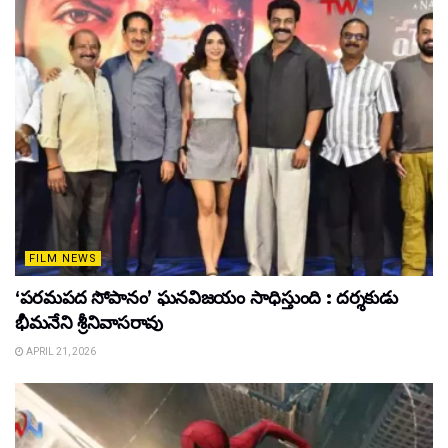
FILM NEWS
‘పరమపద సోపానం’ ఘనవిజయం సాధిస్తుంది : దర్శకుడు
భీమనేని శ్రీనివాసరావు
APRIL 21, 2026