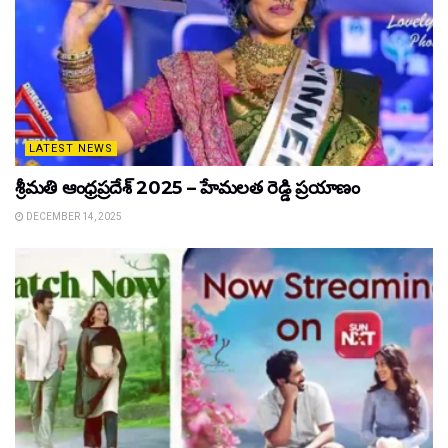
LATEST NEWS
శ్రీమతి ఆంధ్రప్రదేశ్ 2025 – హేమలత రెడ్డి ప్రయాణం
DECEMBER 14, 2025