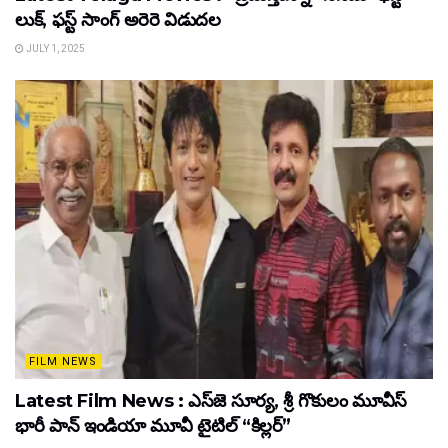
లుక్, ఫస్ట్ సాంగ్ అరెరె విడుదల
JULY 1, 2025
FILM NEWS
Latest Film News : ఎస్‌జె సూర్య, శ్రీ గొకులం మూవీస్‌
భారీ పాన్‌ ఇండియా మూవీ టైటిల్ “కిల్లర్”