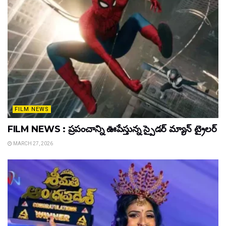
FILM NEWS
FILM NEWS : ప్రపంచాన్ని ఊపేస్తున్న స్పైడర్ మ్యాన్ ట్రైలర్
MARCH 27, 2026