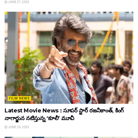
JUNE 27, 2025
FILM NEWS
Latest Movie News : సూపర్ స్టార్ రజనీకాంత్, కింగ్
నాగార్జున నటిస్తున్న ‘కూలీ’ మూవీ
JUNE 26, 2025