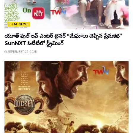
FILM NEWS
యూత్ ఫుల్ లవ్ ఎంటర్ టైనర్ “మేఘాలు చెప్పిన ప్రేమకథ”
SunNXT ఓటీటీలో స్ట్రీమింగ్
SEPTEMBER 27, 2025