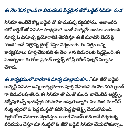
ఈ నెల 30న గ్రాండ్ గా విడుద‌ల‌కు సిద్ధ‌మైన జీరో బ‌డ్జెట్ సినిమా ‘గండ’
సినిమా అంటేనే కోట్ల బడ్జెట్ తో కూడుకున్న వ్య‌వ‌హారం. అలాంటిది
జీరో బ‌డ్జెట్ తో సినిమా సాధ్య‌మా? అంటే సాధ్య‌మే అంటూ వార‌ణాశి
సూర్య ఓ వినూత్న ప్ర‌యోగానికి తెర‌తీస్తూ ఈజీ మూవీస్ బేన‌ర్ పై
`గండ` అనే చిత్రాన్ని డైర‌క్ట్ చేస్తూ నిర్మించారు. ఈ చిత్రం అన్ని
కార్య‌క్ర‌మాలు పూర్తి చేసుకుని ఈ నెల 30న విడుద‌ల‌కు సిద్ధ‌మైంది. ఈ
సంద‌ర్భంగా ఈ రోజు ప్ర‌సాద్ ల్యాబ్స్ లో ప్రీ రిలీజ్ ఫంక్ష‌న్ ఏర్పాటు
చేశారు.
ఈ కార్య‌క్ర‌మంలో వార‌ణాశి సూర్య మాట్లాడుతూ…
“మా జీరో బ‌డ్జెట్
కాన్సెప్ట్ సినిమా అన్ని కార్య‌క్ర‌మాలు పూర్తి చేసుకుని ఈ నెల 30న గ్రాండ్
గా విడుద‌ల‌వుతోంది. ఈ సినిమా తో ఎంతో మంది టాలెంటెడ్ ఆర్టిస్ట్స్,
టెక్నీషియ‌న్స్ ఇండ‌స్ట్రీకి ప‌రిచ‌యం అవుతున్నారు. మా ఈజీ మూవీస్
సంస్థ త్వ‌ర‌లో ఓ పెద్ద సంస్థ‌తో క‌లిసి పెద్ద ప్రాజెక్ట్స్ చేయ‌బోతుంది.
త్వ‌ర‌లో ఆ వివ‌రాలు వెల్ల‌డిస్తాం. అలాగే విజ‌య్ జెడ అనే ద‌ర్శ‌కుణ్ని
ప‌రిచ‌యం చేస్తూ మా సంస్థ‌లో ఓ జీరో బ‌డ్జెట్ సినిమా చేయ‌బోతున్నాం.