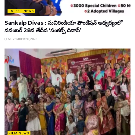
LATEST NEWS
Sankalp Divas : సుచిరిండియా ఫౌండేషన్ ఆధ్వర్యంలో
నవంబర్ 28వ తేదీన ‘సంకల్ప్ దివాస్’
NOVEMBER 26, 2025
FILM NEWS