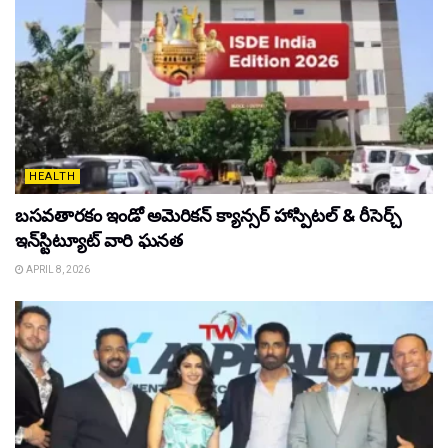
HEALTH
బసవతారకం ఇండో అమెరికన్ క్యాన్సర్ హాస్పిటల్ & రీసెర్చ్
ఇన్‌స్టిట్యూట్ వారి ఘనత
APRIL 8, 2026