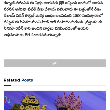
కళ్యాణ్ నటించిన ఈ చిత్రం ఆయనకు బ్రేక్ ఇచ్చింది ఇందులో ఆయన
సరసన అమీషా పటేల్ రేణు దేశాయ్ నటించారు ఈ చిత్రంతోనే రేణు
దేశాయ్ పవన్ కళ్యణ్ మధ్య బంధం బలపడింది 2000 సంవత్సరంలో
వచ్చిన ఈ సినిమా మంచి హిట్ టాక్ సంపాదించుకుంది.. ప్రస్తుతం ఈ
సినిమా రిలీస్ కాన ఉందని వార్తలు వినిపించడంతో ఆయన
అభిమానులు తెగ సంబరపడుతున్నారు..
Related
Posts