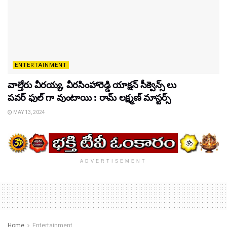
ENTERTAINMENT
వాల్తేరు వీరయ్య, వీరసింహారెడ్డి యాక్షన్ సీక్వెన్స్ లు
పవర్ ఫుల్ గా వుంటాయి : రామ్ లక్ష్మణ్ మాస్టర్స్
MAY 13, 2024
ADVERTISEMENT
Home
Entertainment