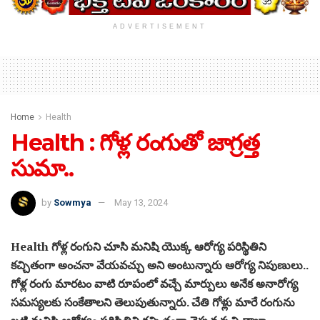
ADVERTISEMENT
Home
Health
Health : గోళ్ల రంగుతో జాగ్రత్త
సుమా..
by
Sowmya
May 13, 2024
Health గోళ్ల రంగుని చూసి మనిషి యొక్క ఆరోగ్య పరిస్థితిని
కచ్చితంగా అంచనా వేయవచ్చు అని అంటున్నారు ఆరోగ్య నిపుణులు..
గోళ్ల రంగు మారటం వాటి రూపంలో వచ్చే మార్పులు అనేక అనారోగ్య
సమస్యలకు సంకేతాలని తెలుపుతున్నారు. చేతి గోళ్లు మారే రంగును