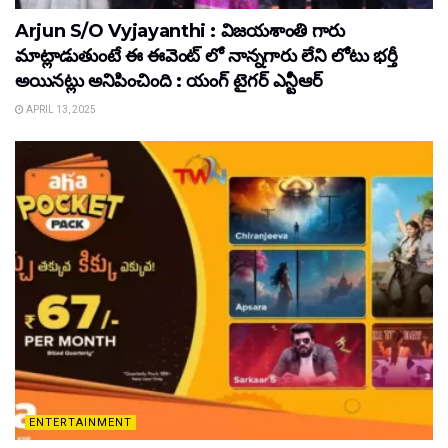
Arjun S/O Vyjayanthi : విజయశాంతి గారు
మాట్లాడుతుంటే ఈ ఈవెంట్ లో నాన్నగారు లేని లోటు భర్తీ
అయినట్లు అనిపించింది : యంగ్ టైగర్ ఎన్టీఆర్
APRIL 13, 2025
ENTERTAINMENT