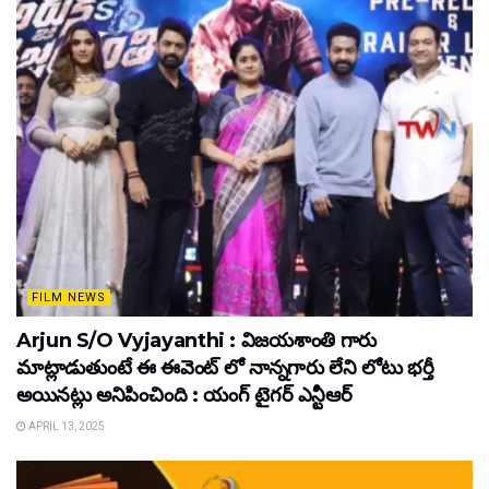
FILM NEWS
Arjun S/O Vyjayanthi : విజయశాంతి గారు
మాట్లాడుతుంటే ఈ ఈవెంట్ లో నాన్నగారు లేని లోటు భర్తీ
అయినట్లు అనిపించింది : యంగ్ టైగర్ ఎన్టీఆర్
APRIL 13, 2025