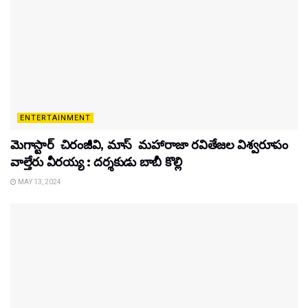
ENTERTAINMENT
మెగాస్టార్ చిరంజీవి, మాస్ మహారాజా రవితేజల విశ్వరూపం
వాల్తేరు వీరయ్య : దర్శకుడు బాబీ కొల్లి
MAY 13, 2024