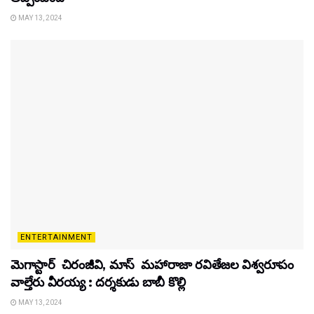
MAY 13, 2024
ENTERTAINMENT
మెగాస్టార్ చిరంజీవి, మాస్ మహారాజా రవితేజల విశ్వరూపం
వాల్తేరు వీరయ్య : దర్శకుడు బాబీ కొల్లి
MAY 13, 2024