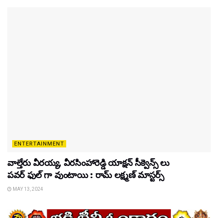
ENTERTAINMENT
వాల్తేరు వీరయ్య, వీరసింహారెడ్డి యాక్షన్ సీక్వెన్స్ లు
పవర్ ఫుల్ గా వుంటాయి : రామ్ లక్ష్మణ్ మాస్టర్స్
MAY 13, 2024