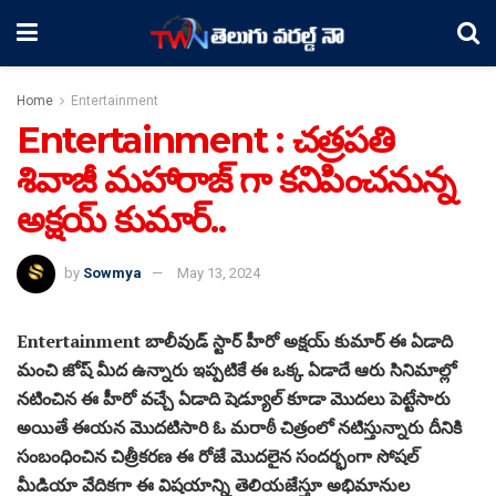
Home
Entertainment
Entertainment : చత్రపతి
శివాజీ మహారాజ్ గా కనిపించనున్న
అక్షయ్ కుమార్..
by
Sowmya
May 13, 2024
Entertainment బాలీవుడ్ స్టార్ హీరో అక్షయ్ కుమార్ ఈ ఏడాది
మంచి జోష్ మీద ఉన్నారు ఇప్పటికే ఈ ఒక్క ఏడాదే ఆరు సినిమాల్లో
నటించిన ఈ హీరో వచ్చే ఏడాది షెడ్యూల్ కూడా మొదలు పెట్టేసారు
అయితే ఈయన మొదటిసారి ఓ మరాఠీ చిత్రంలో నటిస్తున్నారు దీనికి
సంబంధించిన చిత్రీకరణ ఈ రోజే మొదలైన సందర్భంగా సోషల్
మీడియా వేదికగా ఈ విషయాన్ని తెలియజేస్తూ అభిమానుల