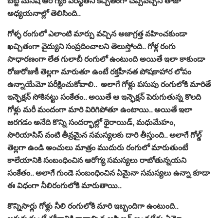
బట్టి మనిషి ఆరోగ్యం పరిస్థితిని కచ్చితంగా చెప్పవచ్చని తాజా
అధ్యయనాల్లో తెలిసింది..
గోళ్ళ రంగులో ఎలాంటి మార్పు వచ్చిన అజాగ్రత్త వహించకుండా
ఖచ్చితంగా వైద్యుని సంప్రదించాలని తెలుస్తోంది.. గోళ్ల రంగు
సాధారణంగా లేత గులాబీ రంగులో ఉంటుంది అయితే ఇలా కాకుండా
రోజురోజుకీ తెల్లగా మారుతూ ఉంటే రక్తహీనత పోషకాహార లోపం
ఉన్నాయేమో పరీక్షించుకోవాలి.. అలాగే గోళ్లు పసుపు రంగులోకి మారితే
ఇన్ఫెక్షన్ సోకినట్టు సంకేతం.. అయితే ఆ ఇన్ఫెక్షన్ పెరుగుతున్న కొలది
గోళ్లు మరీ మందంగా మారి విరిగిపోతూ ఉంటాయి.. అయితే ఇలా
జరగడం అనేది కొన్ని సందర్భాల్లో థైరాయిడ్, మధుమేహం,
సొరియాసిస్ వంటి తీవ్రమైన సమస్యలకు దారి తీస్తుంది.. అలాగే గోల్డ్
తెల్లగా ఉండి అంచులు మాత్రం ముదురు రంగులో మారుతుంటే
కాలేయానికి సంబంధించిన ఆరోగ్య సమస్యలు రాబోతున్నయని
సంకేతం.. అలాగే గుండె సంబంధించిన ఏమైనా సమస్యలు ఉన్నా కూడా
ఈ విధంగా నీలిరంగులోకి మారుతాయి..
కొన్నిసార్లు గోళ్లు నీలి రంగులోకి మారి ఇబ్బందిగా ఉంటుంది..