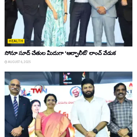
HEALTH
సోనూ సూద్ చేతుల మీదుగా ‘ఆల్ఫాలీట్’ లాంచ్ వేడుక
AUGUST 6, 2025