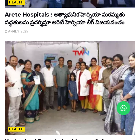
HEALTH
Arete Hospitals : అత్యాధునిక హెర్నియా మరమ్మతు
పద్ధతులను ప్రదర్శిస్తూ అరెటే హెర్నియా లీగ్ విజయవంతం
APRIL 9, 2025
HEALTH