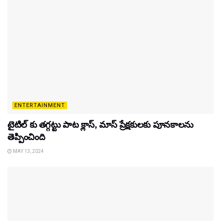
ENTERTAINMENT
టైటిల్‌ కు తగ్గట్టు పాట క్లాస్, మాస్ ప్రేక్షకులకు పూనకాలను
తెప్పించింది
MAY 13, 2024