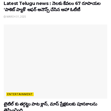
Latest Telugu news : నెలకు కేవలం 67 రూపాయల
‘పాకెట్ ప్యాక్’ ఆఫర్ అనౌన్స్ చేసిన ఆహా ఓటీటీ
MARCH 31, 2025
ENTERTAINMENT
టైటిల్‌ కు తగ్గట్టు పాట క్లాస్, మాస్ ప్రేక్షకులకు పూనకాలను
తెప్పించింది