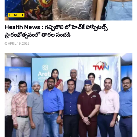
HEALTH
Health News : గచ్చిబౌలి లో హెచ్‌కే హాస్పిటల్స్
ప్రారంభోత్సవంలో తారల సందడి
APRIL 19, 2025