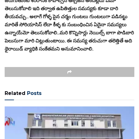
జరుగుతుంటే శరీరానికి కావాల్సిన ఆక్సిజన్ అందట్లేదు ఏమో
తెలుసుకోవాలి ఇది తర్వాత ఉపితిత్తుల సమస్యకు కూడా దారి
తీయవచ్చు.. అలాగే గోళ్ళ పైన చర్మం గుంటలు గుంటలుగా పడినట్టు
మారితే సోరియాసిస్ లేదా కీళ్ళ కు సంబంధించిన ఏదైనా సమస్యలు
ఉన్నాయేమో తెలుసుకోవాలి..మరి కొన్నిసార్లు నెయిల్స్ బాగా పొడిబారి
పెలుసుగా మారి చిట్లుతుంటాయి. ఈ సమస్య తరుచుగా తలెత్తితే అది
థైరాయిడ్ వ్యాధికి సంకేతమని అనుమానించాలి.
Related
Posts