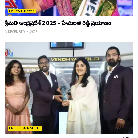
LATEST NEWS
శ్రీమతి ఆంధ్రప్రదేశ్ 2025 – హేమలత రెడ్డి ప్రయాణం
DECEMBER 14, 2025
ENTERTAINMENT