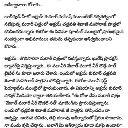
ఆశీర్వాదాలు కోరారు..
బాలీవుడ్ హీరో అక్షయ్ కుమార్ మహేష్ ముంజరేకర్ దర్శకత్వంలో
నటిస్తున్న మరాఠీ చిత్రంలో అక్షయ్ చత్రపతి శివాజీ మహారాజ్ పాత్రలో
కనిపించనున్నారు ఈరోజు ఈ సినిమా షూటింగ్ ముంబైలో ప్రారంభమైన
సందర్భంగా అభిమానులు తమను తప్పకుండా ఆశీర్వదించాలని
కోరారు..
అక్షయ్.. తొలిసారిగా మరాఠీ చిత్రంలో నటిస్తున్నారు. ఖురేషి ప్రొడక్షన్
బ్యానర్‌పై నిర్మిస్తున్నారు.. ఈ మూవీకి వేదాత్ మరాఠే వీర్ దౌడ్లే సాత్
టైటిల్ ను కూడా ఖరారు చేశారు. ఇందులో అక్షయ్ కుమార్ ఛత్రపతి
శివాజీ మహారాజ్ పాత్రను పోషిస్తున్నారు. ఈరోజు మూవీ ఫస్ట్
షెడ్యూల్‌ను ముంబైలో ప్రారంభించారు. ఈ విషయాన్ని అక్షయ్ కుమార్
సోషల్ మీడియా ద్వారా తెలియజేశారు. “ఈ రోజు నేను మరాఠీ చిత్రం
‘వేదాత్ మరాఠే వీర్ దౌడలే సత్’ షూటింగ్‌ను ప్రారంభిస్తున్నాను.
ఇందులో ఛత్రపతి శివాజీ మహారాజ్ జీ పాత్రను పోషించడం నా
అదృష్టం. ఆయన జీవితం, తల్లి జిజావు ఆశీర్వాదంతో ప్రేరణ పొందాను.
నా వంతు కృషి చేస్తాను.. అలాగే మీ ఆశీర్వాదం కూడా మాపై ఉండాలి”