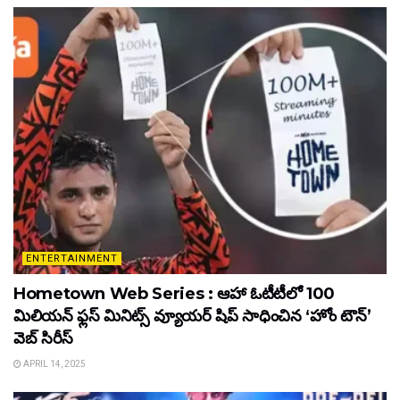
ENTERTAINMENT
Hometown Web Series : ఆహా ఓటీటీలో 100
మిలియన్ ఫ్లస్ మినిట్స్ వ్యూయర్ షిప్ సాధించిన ‘హోం టౌన్’
వెబ్ సిరీస్
APRIL 14, 2025