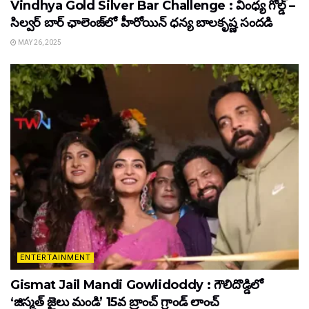
Vindhya Gold Silver Bar Challenge : వింధ్య గోల్డ్ –
సిల్వర్ బార్ ఛాలెంజ్‌లో హీరోయిన్ ధ‌న్య బాల‌కృష్ణ‌ సందడి
MAY 26, 2025
ENTERTAINMENT
Gismat Jail Mandi Gowlidoddy : గౌలిదొడ్డిలో
‘జిస్మత్ జైలు మండి’ 15వ బ్రాంచ్ గ్రాండ్ లాంచ్