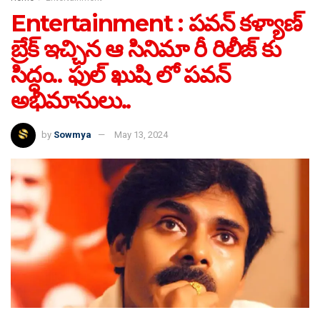
Entertainment : పవన్ కళ్యాణ్
బ్రేక్ ఇచ్చిన ఆ సినిమా రీ రిలీజ్ కు
సిద్ధం.. ఫుల్ ఖుషి లో పవన్
అభిమానులు..
by
Sowmya
May 13, 2024