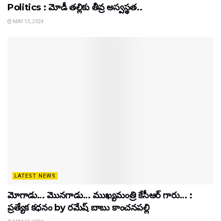
Politics : మోడీ తల్లికు తీవ్ర అస్వస్థత..
MAY 13, 2024
LATEST NEWS
మోగాడు… మొనగాడు… ముఖ్యమంత్రి కేసీఆర్ గారు… :
ప్రత్యేక కధనం by రమేష్ బాబు కాంచనపల్లి