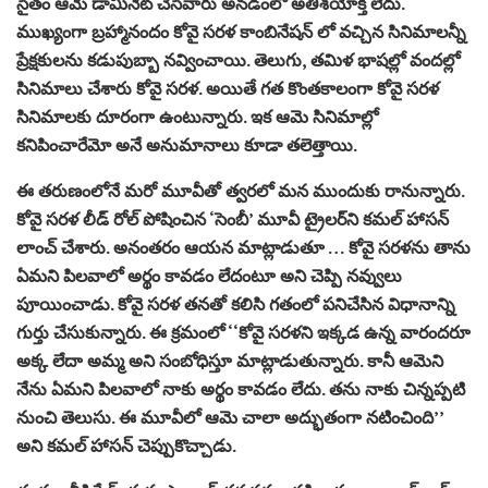
సైతం ఆమె డామినేట్ చేసేవారు అనడంలో అతిశయోక్తి లేదు.
ముఖ్యంగా బ్రహ్మానందం కోవై సరళ కాంబినేషన్ లో వచ్చిన సినిమాలన్నీ
ప్రేక్షకులను కడుపుబ్బా నవ్వించాయి. తెలుగు, తమిళ భాషల్లో వందల్లో
సినిమాలు చేశారు కోవై సరళ. అయితే గత కొంతకాలంగా కోవై సరళ
సినిమాలకు దూరంగా ఉంటున్నారు. ఇక ఆమె సినిమాల్లో
కనిపించారేమో అనే అనుమానాలు కూడా తలెత్తాయి.
ఈ తరుణంలోనే మరో మూవీతో త్వరలో మన ముందుకు రానున్నారు.
కోవై సరళ లీడ్ రోల్ పోషించిన ‘సెంబీ’ మూవీ ట్రైలర్‌ని కమల్ హాసన్
లాంచ్ చేశారు. అనంతరం ఆయన మాట్లాడుతూ … కోవై సరళను తాను
ఏమని పిలవాలో అర్థం కావడం లేదంటూ అని చెప్పి నవ్వులు
పూయించాడు. కోవై సరళ తనతో కలిసి గతంలో పనిచేసిన విధానాన్ని
గుర్తు చేసుకున్నారు. ఈ క్రమంలో ‘‘కోవై సరళని ఇక్కడ ఉన్న వారందరూ
అక్క లేదా అమ్మ అని సంబోధిస్తూ మాట్లాడుతున్నారు. కానీ ఆమెని
నేను ఏమని పిలవాలో నాకు అర్థం కావడం లేదు. తను నాకు చిన్నప్పటి
నుంచి తెలుసు. ఈ మూవీలో ఆమె చాలా అద్భుతంగా నటించింది’’
అని కమల్ హాసన్ చెప్పుకొచ్చాడు.