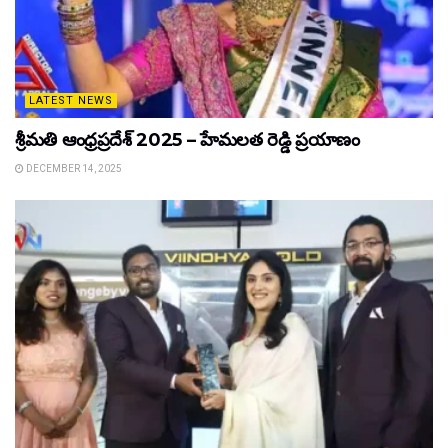
LATEST NEWS
శ్రీమతి ఆంధ్రప్రదేశ్ 2025 – హేమలత రెడ్డి ప్రయాణం
DECEMBER 14, 2025