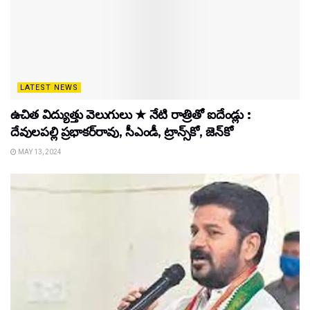
LATEST NEWS
ఉచిత విద్యుత్తు వెలుగులు ★ నేటి రాత్రితో ఐదేండ్లు :
దేవులపల్లి ప్రభాకర్‌రావు, సీఎండీ, ట్రాన్స్‌కో, జెన్‌కో
MAY 13, 2024