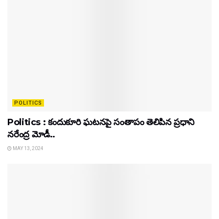
POLITICS
Politics : కందుకూరి ఘటనపై సంతాపం తెలిపిన ప్రధాని
నరేంద్ర మోడీ..
MAY 13, 2024