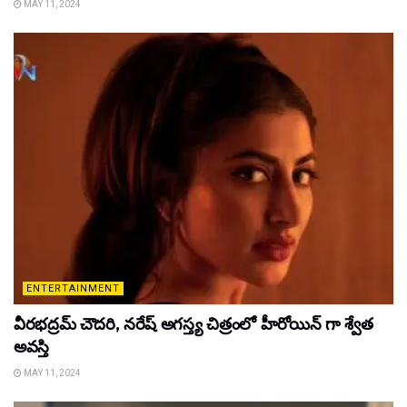
MAY 11, 2024
ENTERTAINMENT
వీరభద్రమ్ చౌదరి, నరేష్ అగస్త్య చిత్రంలో హీరోయిన్ గా శ్వేత
అవస్తి
MAY 11, 2024