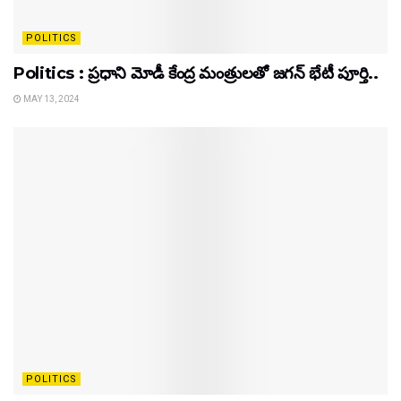
POLITICS
Politics : ప్రధాని మోడీ కేంద్ర మంత్రులతో జగన్ భేటీ పూర్తి..
MAY 13, 2024
POLITICS