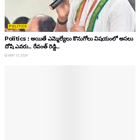
POLITICS
Politics : అయితే ఎమ్మెల్యేలు కొనుగోలు విషయంలో అసలు
దోషి ఎవరు.. రేవంత్ రెడ్డి..
MAY 13, 2024