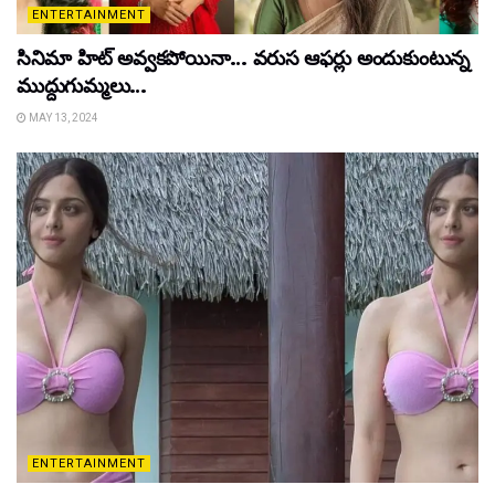
ENTERTAINMENT
సినిమా హిట్ అవ్వకపోయినా… వరుస ఆఫర్లు అందుకుంటున్న
ముద్దుగుమ్మలు…
MAY 13, 2024
ENTERTAINMENT