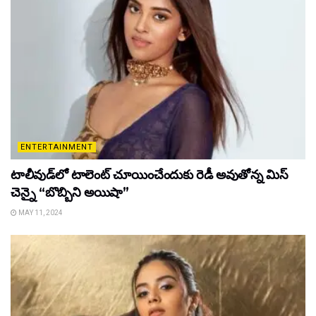
ENTERTAINMENT
టాలీవుడ్‌లో టాలెంట్ చూయించేందుకు రెడీ అవుతోన్న మిస్
చెన్నై “బొబ్బిని అయిషా”
MAY 11, 2024