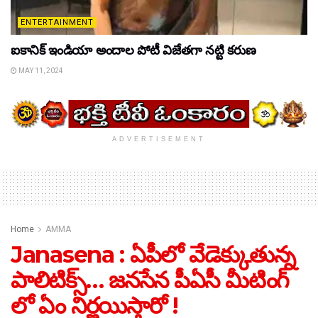
ENTERTAINMENT
ఐకానిక్ ఇండియా అందాల పోటీ విజేతగా నట్టి కరుణ
MAY 11, 2024
ADVERTISEMENT
Home
AMMA
Janasena : ఏపీలో వేడెక్కుతున్న
పాలిటిక్స్… జనసేన పీఏ‌సీ మీటింగ్
లో ఏం నిర్ణయిస్తారో !