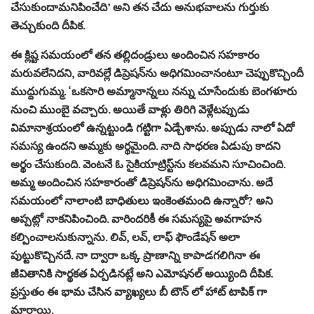
చేసుకుందామనిపించేది’ అని తన చేదు అనుభవాలను గుర్తుకు
తెచ్చుకుంది దీపిక.
ఈ క్లిష్ట సమయంలో తన తల్లిదండ్రులు అందించిన సహకారం
మరువలేనిదని, వారివల్లే డిప్రెషన్‌ను అధిగమించానంటూ చెప్పుకొచ్చిందీ
ముద్దుగుమ్మ. ‘ఒకసారి అమ్మానాన్నలు నన్ను చూసేందుకు బెంగళూరు
నుంచి ముంబై వచ్చారు. అయితే వాళ్లు తిరిగి వెళ్లేటప్పుడు
విమానాశ్రయంలో ఉన్నట్టుండి గట్టిగా ఏడ్చేశాను. అప్పుడు నాలో ఏదో
సమస్య ఉందని అమ్మకు అర్థమైంది. నాది సాధరణ ఏడుపు కాదని
అర్థం చేసుకుంది. వెంటనే ఓ సైకియాట్రిస్ట్‌ను కలవమని సూచించింది.
అమ్మ అందించిన సహకారంతో డిప్రెషన్‌ను అధిగమించాను. అదే
సమయంలో నాలాంటి బాధితులు ఇంకెంతమంది ఉన్నారో? అని
అప్పట్లో నాకనిపించింది. వారిందరికీ ఈ సమస్యపై అవగాహన
కల్పించాలనుకున్నాను. లివ్‌, లవ్‌, లాఫ్‌ ఫౌండేషన్‌ అలా
పుట్టుకొచ్చినదే. నా ద్వారా ఒక్క ప్రాణాన్ని కాపాడగలిగినా ఈ
జీవితానికి సార్థకత ఏర్పడినట్లే అని ఎమోషనల్‌ అయ్యింది దీపిక.
ప్రస్తుతం ఈ భామ చేసిన వ్యాఖ్యలు బీ టౌన్ లో హాట్ టాపిక్ గా
మారాయి.