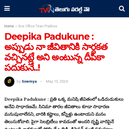
Home
Box Office Titan Prabhas
Deepika Padukune :
అప్పుడు నా జీవితానికి సార్ధకత
వచ్చినట్లే అని అంటున్న దీపికా
పదుకునే..!
by
Sowmya
May 13, 2024
Deepika Padukune : ప్రతి ఒక్క మనిషి జీవితంలో ఒడిదుడుకులు
అనేవి సాధారణమే. సినిమా తారల జీవితాలు కూడా సాధారణ
మనుషులాలేనని, వారికి కష్టాలు, కన్నీళ్లు ఉంటాయని మనం
తెలుసుకోవాలి. పైగా సెలబ్రిటీలు కావడంతో అందరి దృష్టి వారిపైనే
ఉంటుంది. ఇతరులతో పోల్చితే ఒత్తిడి, డిప్రెషన్‌ వంటి సమస్యలు