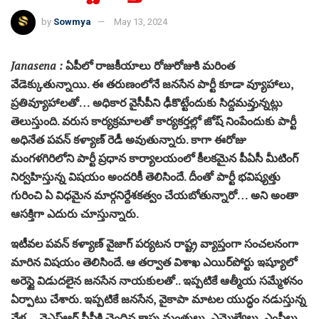
by
Sowmya
May 13, 2024
Janasena :
ఏపీలో రాజకీయాలు రోజురోజుకి మరింత
వేడెక్కుతున్నాయి. ఈ తరుణంలోనే జనసేన పార్టీ కూడా వ్యూహాలు,
ప్రతివ్యూహాలతో… అధికార వైసీపీని ఢీకొట్టేందుకు సిద్దమవ్తున్నట్లు
తెలుస్తుంది. వరుస కార్యక్రమాలతో కార్యకర్తల్లో జోష్‌ నింపేందుకు పార్టీ
అధినేత పవన్‌ కళ్యాణ్ రెడీ అవుతున్నారు. కాగా ఈరోజు
మంగళగిరిలోని పార్టీ ప్రధాన కార్యాలయంలో కీలకమైన పీఏసీ మీటింగ్‌
నిర్వహిస్తున్న విషయం అందరికీ తెలిసిందే. దీంతో పార్టీ భవిష్యత్తు
గురించి ఏ విధమైన మార్గనిర్దేశకత్వం చేయబోతున్నారో… అని అంతా
ఆసక్తిగా ఎదురు చూస్తున్నారు.
ఇటీవల పవన్ కళ్యాణ్ వైజాగ్ పర్యటన రాష్ట్ర వ్యాప్తంగా సంచలనంగా
మారిన విషయం తెలిసిందే. ఆ తర్వాత విశాఖ ఎయిర్‌పోర్టు ఇష్యూలో
అరెస్టై విడుదలైన జనసేన నాయకులతో.. ఇప్పటికే ఆత్మీయ సమ్మేళనం
ఏర్పాటు చేశారు. ఇప్పటికే జనసేన, వైకాపా మాటల యుద్ధం నడుస్తున్న
వేళ… వైఎస్‌ఆర్‌ సీపీకి చెందిన కాపు మంత్రులు, ఎమ్మెల్యేలు, ఎంపీలు,