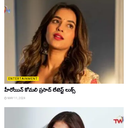
ENTERTAINMENT
హీరోయిన్ కోమలి ప్రసాద్ లేటెస్ట్ లుక్స్
MAY 11, 2024