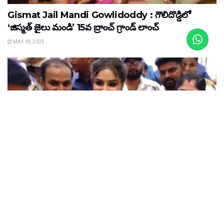
Gismat Jail Mandi Gowlidoddy : గౌలిదొడ్డిలో
‘జిస్మత్ జైలు మండి’ 15వ బ్రాంచ్ గ్రాండ్ లాంచ్
MAY 18, 2025
LATEST NEWS
Neelambhhari Silks : చేనేత చీరలంటే తనకెంతో