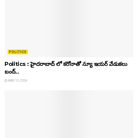
POLITICS
Politics : హైదరాబాద్ లో కరోనాతో న్యూ ఇయర్ వేడుకలు
బంద్..
MAY 13, 2024