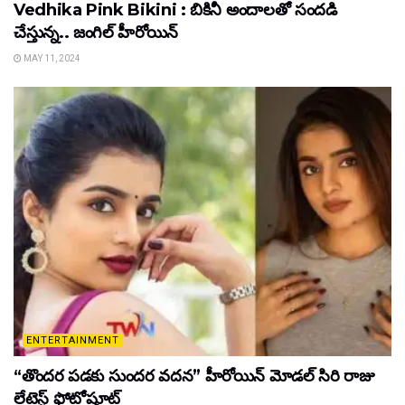
Vedhika Pink Bikini : బికినీ అందాలతో సందడి
చేస్తున్న.. జంగిల్ హీరోయిన్
MAY 11, 2024
ENTERTAINMENT
“తొందర పడకు సుందర వదన” హీరోయిన్ మోడల్ సిరి రాజు
లేటెస్ట్ ఫోటోషూట్