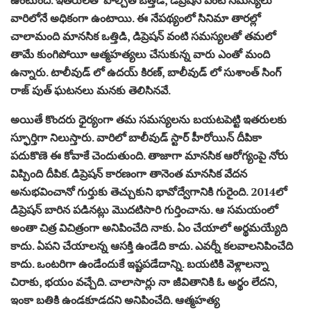
వారిలోనే అధికంగా ఉంటాయి. ఈ నేపథ్యంలో సినిమా తారల్లో
చాలామంది మానసిక ఒత్తిడి, డిప్రెషన్‌ వంటి సమస్యలతో తమలో
తామే కుంగిపోయీ ఆత్మహత్యలు చేసుకున్న వారు ఎంతో మంది
ఉన్నారు. టాలీవుడ్ లో ఉదయ్ కిరణ్, బాలీవుడ్ లో సుశాంత్ సింగ్
రాజ్ పుత్ ఘటనలు మనకు తెలిసినవే.
అయితే కొందరు ధైర్యంగా తమ సమస్యలను బయటపెట్టి ఇతరులకు
స్ఫూర్తిగా నిలుస్తారు. వారిలో బాలీవుడ్‌ స్టార్‌ హీరోయిన్‌ దీపికా
పదుకొణె ఈ కోవాకే చెందుతుంది. తాజాగా మానసిక ఆరోగ్యంపై నోరు
విప్పింది దీపిక. డిప్రెషన్‌ కారణంగా తానెంత మానసిక వేదన
అనుభవించానో గుర్తుకు తెచ్చుకుని భావోద్వేగానికి గురైంది. 2014లో
డిప్రెషన్‌ బారిన పడినట్లు మొదటిసారి గుర్తించాను. ఆ సమయంలో
అంతా చిత్ర విచిత్రంగా అనిపించేది నాకు. ఏం చేయాలో అర్థమయ్యేది
కాదు. ఏపని చేయాలన్న ఆసక్తి ఉండేది కాదు. ఎవర్నీ కలవాలనిపించేది
కాదు. ఒంటరిగా ఉండేందుకే ఇష్టపడేదాన్ని. బయటికి వెళ్లాలన్నా
చిరాకు, భయం వచ్చేది. చాలాసార్లు నా జీవితానికి ఓ అర్థం లేదని,
ఇంకా బతికి ఉండకూడదని అనిపించేది. ఆత్మహత్య