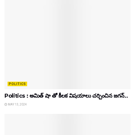
POLITICS
Politics : అమిత్ షా తో కీలక విషయాలు చర్చించిన జగన్..
MAY 13, 2024