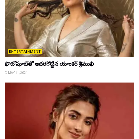
ENTERTAINMENT
ఫొటోషూట్‌తో అదరగొట్టిన యాంకర్‌ శ్రీముఖి
MAY 11, 2024