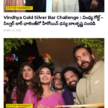
ENTERTAINMENT
Vindhya Gold Silver Bar Challenge : వింధ్య గోల్డ్ –
సిల్వర్ బార్ ఛాలెంజ్‌లో హీరోయిన్ ధ‌న్య బాల‌కృష్ణ‌ సందడి
MAY 26, 2025
ENTERTAINMENT