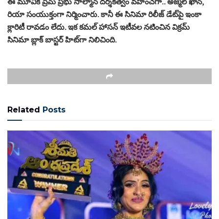
ఈ మూవీకి ప్రేమ్ ప్రభు సాల్మాన్ దర్శకత్వం వహించగా.. అజ్మల్‌ ఖాన్,
రియా సంయుక్తంగా నిర్మించారు. కానీ ఈ సినిమా రిలీజ్ డేట్‌పై ఇంకా
క్లారిటీ రావడం లేదు. ఇక కమల్ హాసన్ ఇటీవల నటించిన విక్రమ్
సినిమా బ్లాక్ బాస్టర్ హిట్‌గా నిలిచింది.
Related
Posts