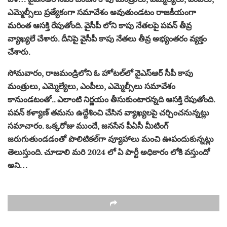
ఎమ్మెల్సీలు ప్రత్యేకంగా సమావేశం అవుతుండటం రాజకీయంగా
మరింత ఆసక్తి రేపుతోంది. వైసీపీ లోని కాపు నేతలపై పవన్‌ తీవ్ర
వ్యాఖ్యలే చేశారు. దీనిపై వైసీపీ కాపు నేతలు తీవ్ర అభ్యంతరం వ్యక్తం
చేశారు.
సోమవారం, రాజమండ్రిలోని ఓ హోటల్‌లో వైఎస్‌ఆర్‌ సీపీ కాపు
మంత్రులు, ఎమ్మెల్యేలు, ఎంపీలు, ఎమ్మెల్సీలు సమావేశం
కానుండటంతో.. ఎలాంటి నిర్ణయం తీసుకుంటారన్నది ఆసక్తి రేపుతోంది.
పవన్ కళ్యాణ్ తమను ఉద్దేశించి చేసిన వ్యాఖ్యలపై చర్చించనున్నట్లు
సమాచారం. ఒక్కరోజు ముందే, జనసేన పీఏసీ మీటింగ్‌
జరుగుతుండడంతో పొలిటికల్‌గా వ్యూహాలు మంచి ఊపందుకున్నట్లు
తెలుస్తుంది. చూడాలి మరి 2024 లో ఏ పార్టీ అధికారం లోకి వస్తుందో
అని…